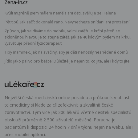
Žena-in.cz
Kvůli migréně jsem málem neměla ani děti, svěřuje se Helena
Pět tipů, jak začít dokonalé ráno. Nevynechejte snídani ani protažení
Způsob, jak se díváme do mobilu, velmi zatěžuje krční páteř, se
skloněnou hlavou je to stejná zátěž, jak se 40 kilovým pytlem na krku,
vysvětluje přední fyzioterapeut
Tipy maminek, jak na svačiny, aby je děti nenosily nesnědené domů
Jídlo jako palivo pro běžce: Důležité je nejen to, co jíte, ale i kdy to jíte
Největší česká medicínská online poradna a průkopník v oblasti
telemedicíny si klade za cíl zefektivnit a zkvalitnit české
zdravotnictví. Tým více jak 300 lékařů včetně desítek specialistů
obslouží průměrně 2 500 uživatelů měsíčně. Poradna je
pacientům k dispozici 24 hodin 7 dní v týdnu nejen na webu, ale i
přes mobilní aplikaci.