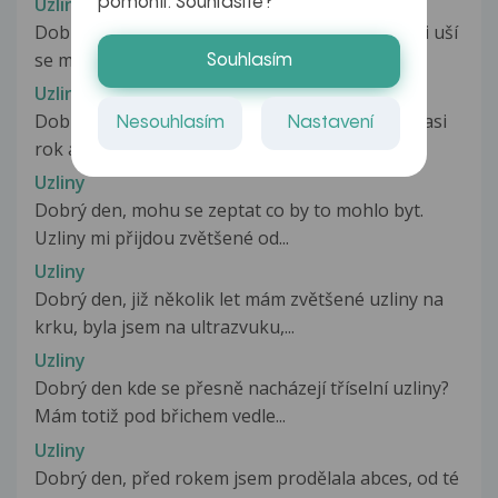
Uzliny
pomohli. Souhlasíte?
Dobrý den, je mi 15 let a vzadu na krku v urovni uší
se mi udělali 2 uzliny...
Souhlasím
Uzliny
Dobry den, mam 27, som tazky ekzematik a uz asi
Nesouhlasím
Nastavení
rok a pol sa potýkam s hmatatelnými...
Uzliny
Dobrý den, mohu se zeptat co by to mohlo byt.
Uzliny mi přijdou zvětšené od...
Uzliny
Dobrý den, již několik let mám zvětšené uzliny na
krku, byla jsem na ultrazvuku,...
Uzliny
Dobrý den kde se přesně nacházejí tříselní uzliny?
Mám totiž pod břichem vedle...
Uzliny
Dobrý den, před rokem jsem prodělala abces, od té