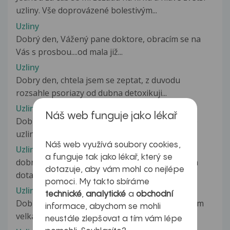
uzliny. Vše doprovázené bolestivým...
Uzliny
Dobrý den, Vážený pane doktore, obracím se na
Vás s prosbou....od mala již...
Uzliny
Dobry den, chtela jsem se zeptat, z duvodu
rozsahle psoriazy od dubna detoxikuji...
Uzliny
Náš web funguje jako lékař
Dobrý den, chci se zeptat, jak poznám zvětšené
uzliny na krku. Dosud jsem je...
Náš web využívá soubory cookies,
Uzliny
a funguje tak jako lékař, který se
dobry den uz jsem vam psala a mam jeste jeden
dotazuje, aby vám mohl co nejlépe
dotaz!kdyz v krku mam streptokoko...
pomoci. My takto sbíráme
Uzliny
technické
,
analytické
a
obchodní
Dobrý den, před 3 dny se mi se mi udělala celkem
informace, abychom se mohli
velká boule (3-4cm) přímo na...
neustále zlepšovat a tím vám lépe