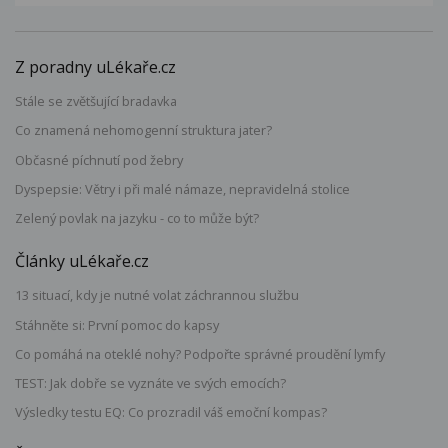
Z poradny uLékaře.cz
Stále se zvětšující bradavka
Co znamená nehomogenní struktura jater?
Občasné píchnutí pod žebry
Dyspepsie: Větry i při malé námaze, nepravidelná stolice
Zelený povlak na jazyku - co to může být?
Články uLékaře.cz
13 situací, kdy je nutné volat záchrannou službu
Stáhněte si: První pomoc do kapsy
Co pomáhá na oteklé nohy? Podpořte správné proudění lymfy
TEST: Jak dobře se vyznáte ve svých emocích?
Výsledky testu EQ: Co prozradil váš emoční kompas?