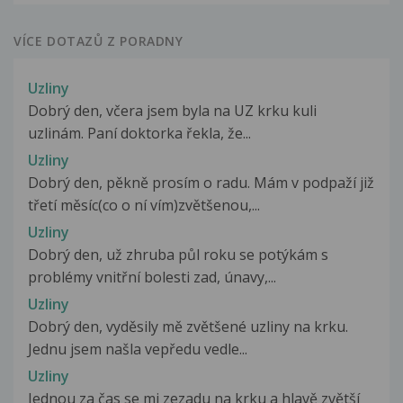
VÍCE DOTAZŮ Z PORADNY
Uzliny
Dobrý den, včera jsem byla na UZ krku kuli
uzlinám. Paní doktorka řekla, že...
Uzliny
Dobrý den, pěkně prosím o radu. Mám v podpaží již
třetí měsíc(co o ní vím)zvětšenou,...
Uzliny
Dobrý den, už zhruba půl roku se potýkám s
problémy vnitřní bolesti zad, únavy,...
Uzliny
Dobrý den, vyděsily mě zvětšené uzliny na krku.
Jednu jsem našla vepředu vedle...
Uzliny
Jednou za čas se mi zezadu na krku a hlavě zvětší