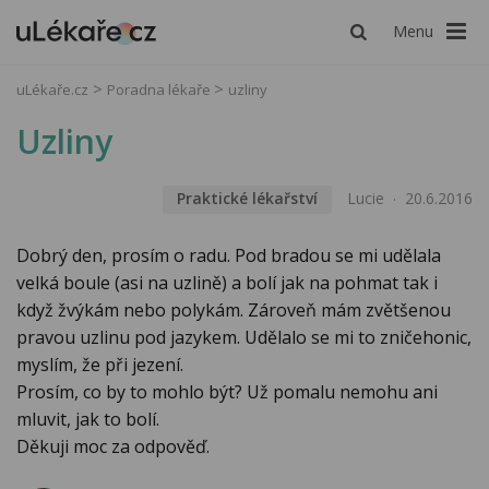
Menu
uLékaře.cz
Poradna lékaře
uzliny
Uzliny
Praktické lékařství
Lucie
20.6.2016
Dobrý den, prosím o radu. Pod bradou se mi udělala
velká boule (asi na uzlině) a bolí jak na pohmat tak i
když žvýkám nebo polykám. Zároveň mám zvětšenou
pravou uzlinu pod jazykem. Udělalo se mi to zničehonic,
myslím, že při jezení.
Prosím, co by to mohlo být? Už pomalu nemohu ani
mluvit, jak to bolí.
Děkuji moc za odpověď.