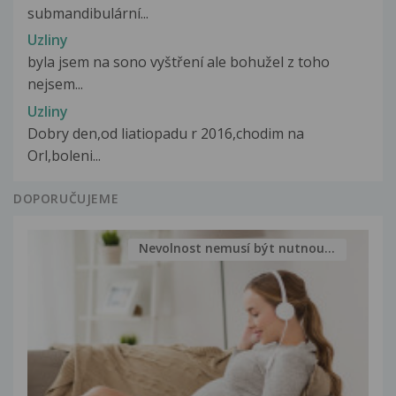
submandibulární...
Uzliny
byla jsem na sono vyštření ale bohužel z toho
nejsem...
Uzliny
Dobry den,od liatiopadu r 2016,chodim na
Orl,boleni...
DOPORUČUJEME
Nevolnost nemusí být nutnou...