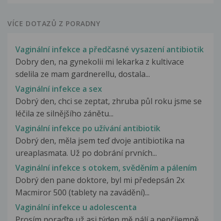
VÍCE DOTAZŮ Z PORADNY
Vaginální infekce a předčasné vysazení antibiotik
Dobry den, na gynekolii mi lekarka z kultivace
sdelila ze mam gardnerellu, dostala...
Vaginální infekce a sex
Dobrý den, chci se zeptat, zhruba půl roku jsme se
léčila ze silnějšího zánětu...
Vaginální infekce po užívání antibiotik
Dobrý den, měla jsem teď dvoje antibiotika na
ureaplasmata. Už po dobrání prvních...
Vaginální infekce s otokem, svěděním a pálením
Dobrý den pane doktore, byl mi předepsán 2x
Macmiror 500 (tablety na zavádění)...
Vaginální infekce u adolescenta
Prosím poraďte už asi týden mě pálí a nepříjemně