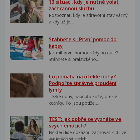
13 situací, kdy je nutné volat
záchrannou službu
Rozpoznat, kdy je zdravotní stav vážný
a kdy už je...
Stáhněte si: První pomoc do
kapsy
Jak mít první pomoc vždy po ruce?
Stáhněte si praktického...
Co pomáhá na oteklé nohy?
Podpořte správné proudění
lymfy
Těžké nohy, napnutá kůže, oteklé
kotníky. To jsou potíže,...
TEST: Jak dobře se vyznáte ve
svých emocích?
Někteří lidé dokážou zachovat klid i ve
vypjatých situacích....