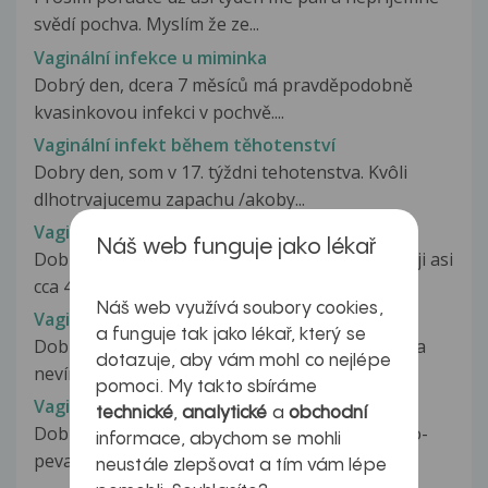
svědí pochva. Myslím že ze...
Vaginální infekce u miminka
Dobrý den, dcera 7 měsíců má pravděpodobně
kvasinkovou infekci v pochvě....
Vaginální infekt během těhotenství
Dobry den, som v 17. týždni tehotenstva. Kvôli
dlhotrvajucemu zapachu /akoby...
Vaginální kandidoza
Náš web funguje jako lékař
Dobrý den, udělala se mi nějaká vyrážka.. Mám ji asi
cca 4 dny. Nesvědí a ani...
Náš web využívá soubory cookies,
Vaginální kandidóza
a funguje tak jako lékař, který se
Dobry den, pořád se mi vrací vaginalni mykózy a
dotazuje, aby vám mohl co nejlépe
nevím co delat. Trpim tím uz...
pomoci. My takto sbíráme
Vaginální kandidóza
technické
,
analytické
a
obchodní
Dobry den, dnes jsem mela posledni cipek Gyno-
informace, abychom se mohli
pevaril. Potize uz jsou skoro...
neustále zlepšovat a tím vám lépe