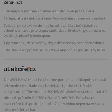
Žena-in.cz
Kvůli migréně jsem málem neměla ani děti, svěřuje se Helena
Pět tipů, jak začít dokonalé ráno. Nevynechejte snídani ani protažení
Způsob, jak se díváme do mobilu, velmi zatěžuje krční páteř, se
skloněnou hlavou je to stejná zátěž, jak se 40 kilovým pytlem na krku,
vysvětluje přední fyzioterapeut
Tipy maminek, jak na svačiny, aby je děti nenosily nesnědené domů
Jídlo jako palivo pro běžce: Důležité je nejen to, co jíte, ale i kdy to jíte
Největší česká medicínská online poradna a průkopník v oblasti
telemedicíny si klade za cíl zefektivnit a zkvalitnit české
zdravotnictví. Tým více jak 300 lékařů včetně desítek specialistů
obslouží průměrně 2 500 uživatelů měsíčně. Poradna je
pacientům k dispozici 24 hodin 7 dní v týdnu nejen na webu, ale i
přes mobilní aplikaci.