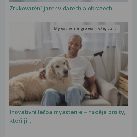
Ztukovatění jater v datech a obrazech
Myasthenia gravis – vše, co...
Inovativní léčba myastenie – naděje pro ty,
kteří ji...