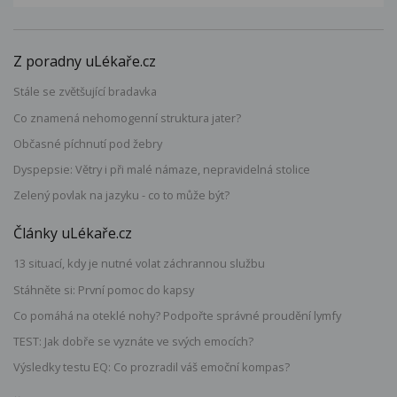
Z poradny uLékaře.cz
Stále se zvětšující bradavka
Co znamená nehomogenní struktura jater?
Občasné píchnutí pod žebry
Dyspepsie: Větry i při malé námaze, nepravidelná stolice
Zelený povlak na jazyku - co to může být?
Články uLékaře.cz
13 situací, kdy je nutné volat záchrannou službu
Stáhněte si: První pomoc do kapsy
Co pomáhá na oteklé nohy? Podpořte správné proudění lymfy
TEST: Jak dobře se vyznáte ve svých emocích?
Výsledky testu EQ: Co prozradil váš emoční kompas?