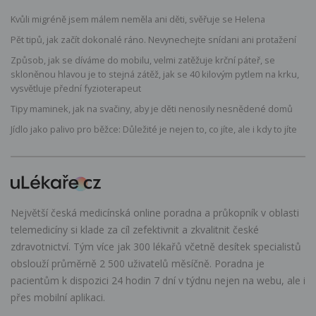
Kvůli migréně jsem málem neměla ani děti, svěřuje se Helena
Pět tipů, jak začít dokonalé ráno. Nevynechejte snídani ani protažení
Způsob, jak se díváme do mobilu, velmi zatěžuje krční páteř, se
skloněnou hlavou je to stejná zátěž, jak se 40 kilovým pytlem na krku,
vysvětluje přední fyzioterapeut
Tipy maminek, jak na svačiny, aby je děti nenosily nesnědené domů
Jídlo jako palivo pro běžce: Důležité je nejen to, co jíte, ale i kdy to jíte
Největší česká medicínská online poradna a průkopník v oblasti
telemedicíny si klade za cíl zefektivnit a zkvalitnit české
zdravotnictví. Tým více jak 300 lékařů včetně desítek specialistů
obslouží průměrně 2 500 uživatelů měsíčně. Poradna je
pacientům k dispozici 24 hodin 7 dní v týdnu nejen na webu, ale i
přes mobilní aplikaci.