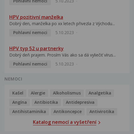
Pohlavní nemoci
5.10.2023
HPV pozitivní manželka
Dobrý den, manželka po xx letech přivezla z Východu...
Pohlavní nemoci
5.10.2023
HPV typ 52 u partnerky
Dobrý deň prajem. Prosím Vás ako sa dá vyliečiť vírus...
Pohlavní nemoci
5.10.2023
NEMOCI
Kašel
Alergie
Alkoholismus
Analgetika
Angína
Antibiotika
Antidepresiva
Antihistaminika
Antikoncepce
Antivirotika
Katalog nemocí a vyšetření