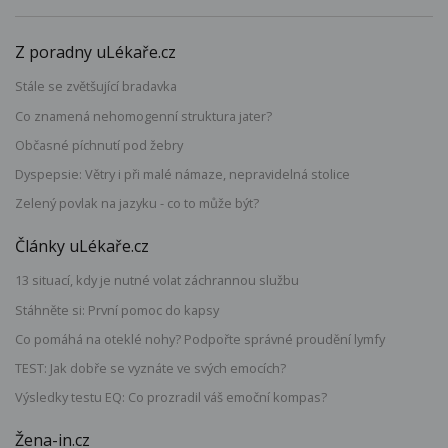
Z poradny uLékaře.cz
Stále se zvětšující bradavka
Co znamená nehomogenní struktura jater?
Občasné píchnutí pod žebry
Dyspepsie: Větry i při malé námaze, nepravidelná stolice
Zelený povlak na jazyku - co to může být?
Články uLékaře.cz
13 situací, kdy je nutné volat záchrannou službu
Stáhněte si: První pomoc do kapsy
Co pomáhá na oteklé nohy? Podpořte správné proudění lymfy
TEST: Jak dobře se vyznáte ve svých emocích?
Výsledky testu EQ: Co prozradil váš emoční kompas?
Žena-in.cz