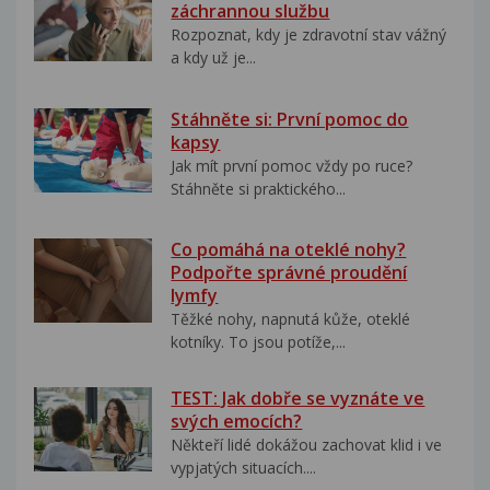
záchrannou službu
Rozpoznat, kdy je zdravotní stav vážný
a kdy už je...
Stáhněte si: První pomoc do
kapsy
Jak mít první pomoc vždy po ruce?
Stáhněte si praktického...
Co pomáhá na oteklé nohy?
Podpořte správné proudění
lymfy
Těžké nohy, napnutá kůže, oteklé
kotníky. To jsou potíže,...
TEST: Jak dobře se vyznáte ve
svých emocích?
Někteří lidé dokážou zachovat klid i ve
vypjatých situacích....