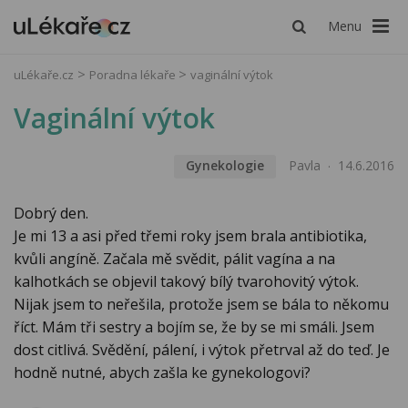
Menu
uLékaře.cz
Poradna lékaře
vaginální výtok
Vaginální výtok
Gynekologie
Pavla
14.6.2016
Dobrý den.
Je mi 13 a asi před třemi roky jsem brala antibiotika,
kvůli angíně. Začala mě svědit, pálit vagína a na
kalhotkách se objevil takový bílý tvarohovitý výtok.
Nijak jsem to neřešila, protože jsem se bála to někomu
říct. Mám tři sestry a bojím se, že by se mi smáli. Jsem
dost citlivá. Svědění, pálení, i výtok přetrval až do teď. Je
hodně nutné, abych zašla ke gynekologovi?