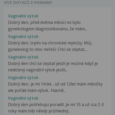
VÍCE DOTAZŮ Z PORADNY
Vaginální výtok
Dobrý den, před dvěma měsíci mi bylo
gynekologem diagnostikováno, že mám...
Vaginální výtok
Dobrý den, trpím na chronické mykózy. Můj
gynekolog to moc neřeší. Chci se zeptat,...
Vaginální výtok
Dobrý den chci se zeptat jestli je možne když je
neléčený vaginální výtok jestli...
Vaginální výtok
Dobrý den.. je mi 14 let... už od 12let mám měsíčky
ale pořád mám výtok.. hlavně...
Vaginální výtok
Dobrý den potřebuju poradit .Je mi 15 a už cca 2-3
roky mám bílý někdy průhledný...