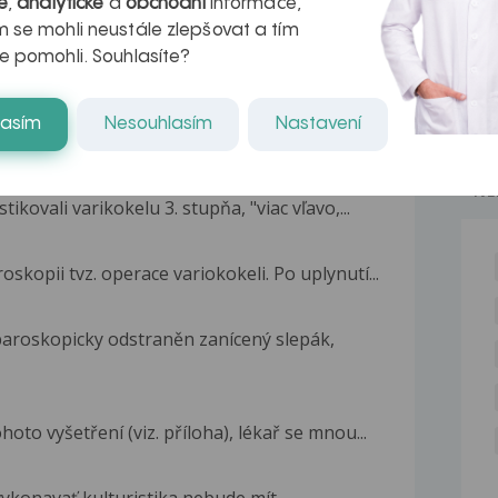
é
,
analytické
a
obchodní
informace,
 se mohli neustále zlepšovat a tím
e pomohli. Souhlasíte?
lasím
Nesouhlasím
Nastavení
NE
kovali varikokelu 3. stupňa, "viac vľavo,...
skopii tvz. operace variokokeli. Po uplynutí...
aparoskopicky odstraněn zanícený slepák,
oto vyšetření (viz. příloha), lékař se mnou...