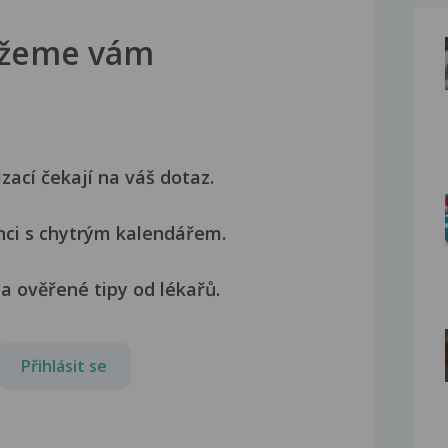
žeme vám
izací čekají na váš dotaz.
nci s chytrým kalendářem.
a ověřené tipy od lékařů.
Přihlásit se