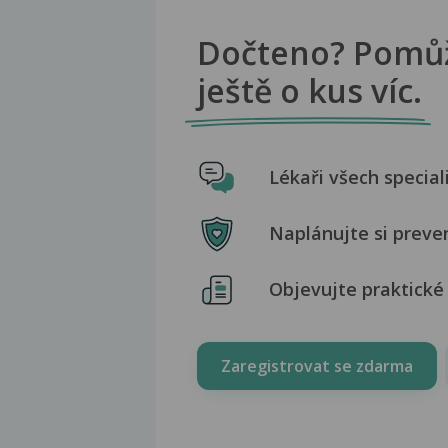
Dočteno? Pomů
ještě o kus víc.
Lékaři všech special
Naplánujte si preve
Objevujte praktické 
Zaregistrovat se zdarma