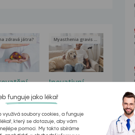
na zdravá játra?
Myasthenia gravis – vše, co...
kovatění
Inovativní
r v datech a
léčba
b funguje jako lékař
azech
myastenie –
naděje pro ty,
 využívá soubory cookies, a funguje
 lékař, který se dotazuje, aby vám
kteří ji...
 nejlépe pomoci. My takto sbíráme