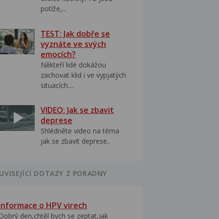
potíže,...
TEST: Jak dobře se
vyznáte ve svých
emocích?
Někteří lidé dokážou
zachovat klid i ve vypjatých
situacích....
VIDEO: Jak se zbavit
deprese
Shlédněte video na téma
jak se zbavit deprese..
UVISEJÍCÍ DOTAZY Z PORADNY
Informace o HPV virech
Dobrý den,chtěl bych se zeptat,jak