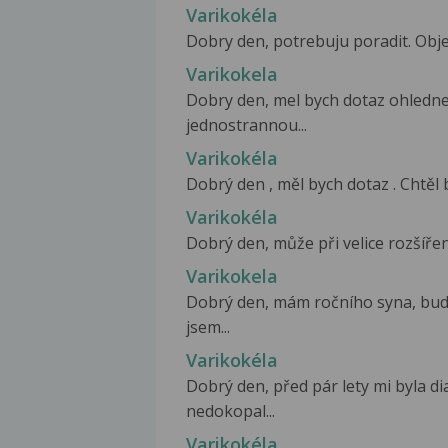
Varikokéla
Dobry den, potrebuju poradit. Objev
Varikokela
Dobry den, mel bych dotaz ohledne
jednostrannou...
Varikokéla
Dobrý den , měl bych dotaz . Chtěl 
Varikokéla
Dobrý den, může při velice rozšířen
Varikokela
Dobrý den, mám ročního syna, bud
jsem...
Varikokéla
Dobrý den, před pár lety mi byla d
nedokopal...
Varikokéla