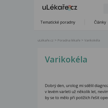
Tematické poradny
Články
uLékaře.cz
Poradna lékaře
Varikokéla
Varikokéla
Dobrý den, urolog mi sdělil diagn
v levém varleti už několik let, nevím
by se to mělo při potížích řešit ope