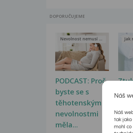
DOPORUČUJEME
Nevolnost nemusí být nutnou...
Jak 
PODCAST: Proč
Ztu
byste se s
jate
Náš we
těhotenskými
obr
nevolnostmi
Náš web
tak jako
měla...
mohl co