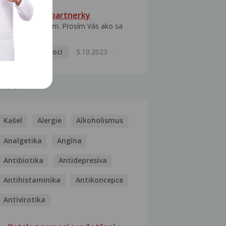
HPV typ 52 u partnerky
Dobrý deň prajem. Prosím Vás ako sa
dá vyliečiť vírus...
Pohlavní nemoci
5.10.2023
MOCI
Kašel
Alergie
Alkoholismus
Analgetika
Angína
Antibiotika
Antidepresiva
Antihistaminika
Antikoncepce
Antivirotika