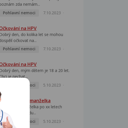
poznám zda nemám...
Pohlavní nemoci
7.10.2023
Očkování na HPV
Dobrý den, do kolika let se mohou
dospělí očkovat na...
Pohlavní nemoci
7.10.2023
Očkování na HPV
Dobrý den, mým dětem je 18 a 20 let.
Chci je nechat...
Pohlavní nemoci
5.10.2023
HPV pozitivní manželka
Dobrý den, manželka po xx letech
přivezla z Východu...
Pohlavní nemoci
5.10.2023