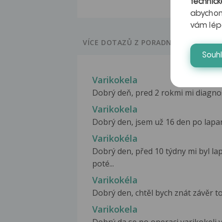
technick
abychom
vám lép
VÍCE DOTAZŮ Z PORADNY
Souh
Varikokela
Dobrý deň, pred 2 rokmi mi diagnosti
Varikokela
Dobrý den, jsem už 16 den po laparo
Varikokéla
Dobrý den, před 10 týdny mi byl l
poté...
Varikokéla
Dobrý den, chtěl bych znát závěr toh
Varikokela