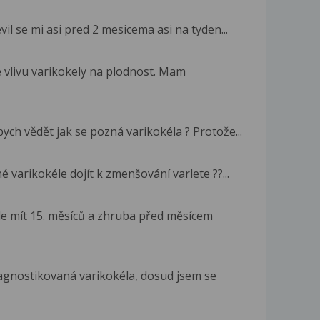
il se mi asi pred 2 mesicema asi na tyden...
 vlivu varikokely na plodnost. Mam
bych vědět jak se pozná varikokéla ? Protože...
é varikokéle dojít k zmenšování varlete ??...
e mít 15. měsíců a zhruba před měsícem
iagnostikovaná varikokéla, dosud jsem se