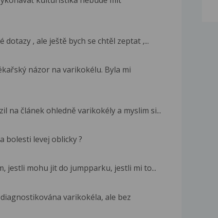
vykonavať kulturistika nebude mít
otazy , ale ještě bych se chtěl zeptat ,...
ékařský názor na varikokélu. Byla mi
l na článek ohledně varikokély a myslim si...
bolesti levej oblicky ?
jestli mohu jit do jumpparku, jestli mi to...
 diagnostikována varikokéla, ale bez