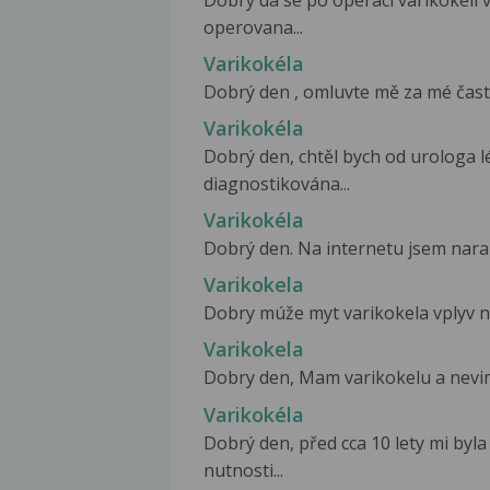
Dobrý da se po operaci varikokeli 
operovana...
Varikokéla
Dobrý den , omluvte mě za mé časté d
Varikokéla
Dobrý den, chtěl bych od urologa l
diagnostikována...
Varikokéla
Dobrý den. Na internetu jsem narazi
Varikokela
Dobry múže myt varikokela vplyv na 
Varikokela
Dobry den, Mam varikokelu a nevim, 
Varikokéla
Dobrý den, před cca 10 lety mi byla
nutnosti...