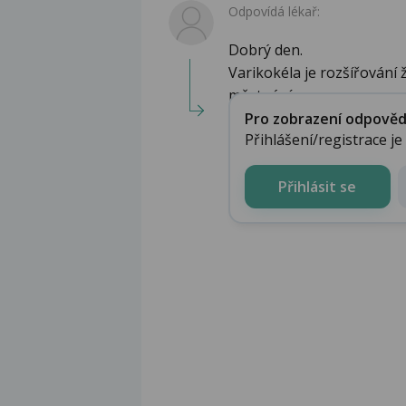
Odpovídá lékař:
Dobrý den.
Varikokéla je rozšířování ži
městnáním...
Pro zobrazení odpovědi 
Přihlášení/registrace j
Přihlásit se