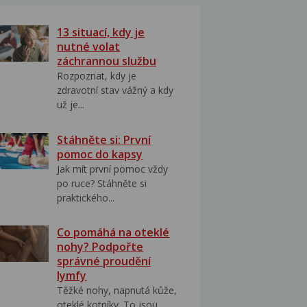
13 situací, kdy je
nutné volat
záchrannou službu
Rozpoznat, kdy je
zdravotní stav vážný a kdy
už je...
Stáhněte si: První
pomoc do kapsy
Jak mít první pomoc vždy
po ruce? Stáhněte si
praktického...
Co pomáhá na oteklé
nohy? Podpořte
správné proudění
lymfy
Těžké nohy, napnutá kůže,
oteklé kotníky. To jsou