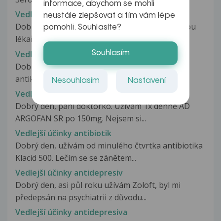
informace, abychom se mohli
Vedlejší účinky
neustále zlepšovat a tím vám lépe
Dobrý den, před dvěma měsíci mi byly praktickou
pomohli. Souhlasíte?
lékařkou nasazeny prášky...
Vedlejší učinky
Souhlasím
Dobrý den, za jak dlouho se po užívání
antikoncepce dostaví vedlejší učinky?
Nesouhlasím
Nastavení
Vedlejší účinky AD
Dobrý den, paní doktorko. Užívám 1x denně AD
ARGOFAN SR po 150mg. Nejsem si...
Vedlejší účinky antibiotik
Dobrý den, užívám od minulého čtvrtka antibiotika
Klacid 500. Lečím se se zánětem...
Vedlejší účinky antidepresiv
Dobrý den, asi půl roku užívám Zoloft, byl mi
předepsán na psychiatrii z důvodu...
Vedlejší účinky antidepresiva