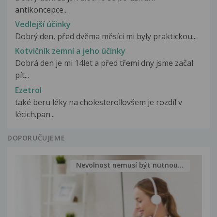
antikoncepce...
Vedlejší účinky
Dobrý den, před dvěma měsíci mi byly praktickou...
Kotvičník zemní a jeho účinky
Dobrá den je mi 14let a před třemi dny jsme začal
pít...
Ezetrol
také beru léky na cholesterol!ovšem je rozdíl v
lécich.pan...
DOPORUČUJEME
Nevolnost nemusí být nutnou...