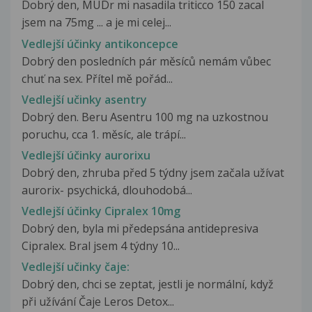
Dobrý den, MUDr mi nasadila triticco 150 zacal
jsem na 75mg ... a je mi celej...
Vedlejší účinky antikoncepce
Dobrý den posledních pár měsíců nemám vůbec
chuť na sex. Přítel mě pořád...
Vedlejší učinky asentry
Dobrý den. Beru Asentru 100 mg na uzkostnou
poruchu, cca 1. měsíc, ale trápí...
Vedlejší účinky aurorixu
Dobrý den, zhruba před 5 týdny jsem začala užívat
aurorix- psychická, dlouhodobá...
Vedlejší účinky Cipralex 10mg
Dobrý den, byla mi předepsána antidepresiva
Cipralex. Bral jsem 4 týdny 10...
Vedlejší učinky čaje:
Dobrý den, chci se zeptat, jestli je normální, když
při užívání Čaje Leros Detox...