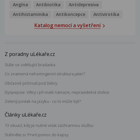
Angína
Antibiotika
Antidepresiva
Antihistaminika
Antikoncepce
Antivirotika
Katalog nemocí a vyšetření
Z poradny uLékaře.cz
Stále se zvětšující bradavka
Co znamená nehomogenní struktura jater?
Občasné píchnutí pod žebry
Dyspepsie: Větry i při malé námaze, nepravidelná stolice
Zelený povlak na jazyku - co to může být?
Články uLékaře.cz
13 situací, kdy je nutné volat záchrannou službu
Stáhněte si: První pomoc do kapsy