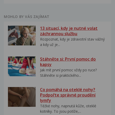
MOHLO BY VÁS ZAJÍMAT
13 situací, kdy je nutné volat
záchrannou službu
Rozpoznat, kdy je zdravotní stav vážný
a kdy už je...
Stáhněte si: První pomoc do
kapsy
Jak mít první pomoc vždy po ruce?
Stáhněte si praktického...
Co pomáhá na oteklé nohy?
Podpořte správné proudění
lymfy
Těžké nohy, napnutá kůže, oteklé
kotníky. To jsou potíže,...