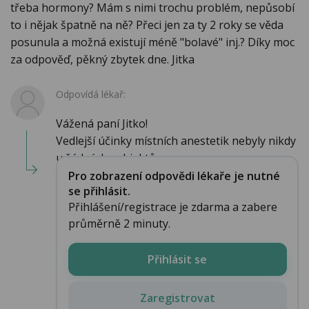
třeba hormony? Mám s nimi trochu problém, nepůsobí
to i nějak špatně na ně? Přeci jen za ty 2 roky se věda
posunula a možná existují méně "bolavé" inj.? Díky moc
za odpověď, pěkný zbytek dne. Jitka
Odpovídá lékař:
Vážená paní Jitko!
Vedlejší účinky místních anestetik nebyly nikdy
u žádných subjektů...
Pro zobrazení odpovědi lékaře je nutné
se přihlásit.
Přihlášení/registrace je zdarma a zabere
průměrně 2 minuty.
Přihlásit se
Zaregistrovat