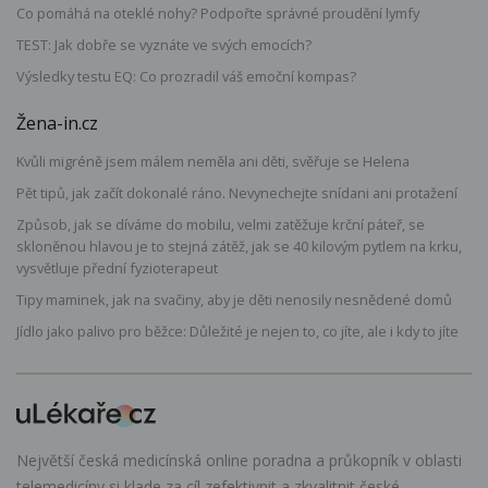
Co pomáhá na oteklé nohy? Podpořte správné proudění lymfy
TEST: Jak dobře se vyznáte ve svých emocích?
Výsledky testu EQ: Co prozradil váš emoční kompas?
Žena-in.cz
Kvůli migréně jsem málem neměla ani děti, svěřuje se Helena
Pět tipů, jak začít dokonalé ráno. Nevynechejte snídani ani protažení
Způsob, jak se díváme do mobilu, velmi zatěžuje krční páteř, se
skloněnou hlavou je to stejná zátěž, jak se 40 kilovým pytlem na krku,
vysvětluje přední fyzioterapeut
Tipy maminek, jak na svačiny, aby je děti nenosily nesnědené domů
Jídlo jako palivo pro běžce: Důležité je nejen to, co jíte, ale i kdy to jíte
Největší česká medicínská online poradna a průkopník v oblasti
telemedicíny si klade za cíl zefektivnit a zkvalitnit české