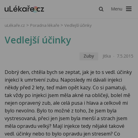
Menu
uLékaře.cz
Poradna lékaře
Vedlejší účinky
Vedlejší účinky
Zuby
Jitka
7.5.2015
Dobrý den, chtěla bych se zeptat, jak je to s vedl. účinky
injekcí k umrtvení zubu. Naposledy mi dávali injekci
někdy před 2 lety, teď mám opět kazy. Co si pamatuji,
tak vždy po injekci jsem měla akné na obličeji, bolel mě
nejen opravený zub, ale celá pusa i hlava a celkově mi
bylo nevolno. Bylo to možné z toho, že jsem byla
vystresovaná, přeci jen jsem byla menší a strach jsem
měla opravdu velký? Mají injekce tedy nějaké takové
vedl. účinky nebo to bylo opravdu jen stresem? Co