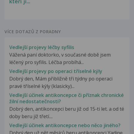
kteří ji...
VÍCE DOTAZŮ Z PORADNY
Vedlejší projevy léčby syfilis
Vážená paní doktorko, v současné době jsem
léčený pro syfilis. Léčba probíhá...
Vedlejší projevy po operaci tříselné kýly
Dobrý den, Mám přibližně tři týdny po operaci
pravé tříselné kýly (klasicky)...
Vedlejší účinek antikoncepce či příznak chronické
žilní nedostatečnosti?
Dobrý den, antikoncepci beru již od 15-ti let. a od té
doby beru již třetí....
Vedlejší účinek antikoncepce nebo něco jiného?
Dobrý den už pět měsíců beru antikoncepci Yadine.