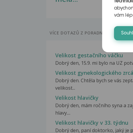
technick
abychom
vám lép
VÍCE DOTAZŮ Z PORADNY
Souh
Velikost gestačního váčku
Dobrý den, 15.9. mi bylo na UZ potv
Velikost gynekologického zrc
Dobrý den. Chtěla bych se vás zep
velikost...
Velikost hlavičky
Dobrý den, mám ročního syna a zaj
hlavy....
Velikost hlavičky v 33. týdnu
Dobrý den, paní doktorko, jaký je