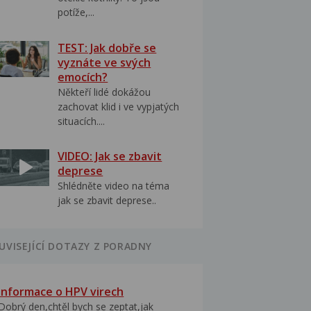
potíže,...
TEST: Jak dobře se
vyznáte ve svých
emocích?
Někteří lidé dokážou
zachovat klid i ve vypjatých
situacích....
VIDEO: Jak se zbavit
deprese
Shlédněte video na téma
jak se zbavit deprese..
UVISEJÍCÍ DOTAZY Z PORADNY
Informace o HPV virech
Dobrý den,chtěl bych se zeptat,jak