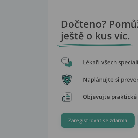
Dočteno? Pomů
ještě o kus víc.
Lékaři všech special
Naplánujte si preve
Objevujte praktické 
Zaregistrovat se zdarma