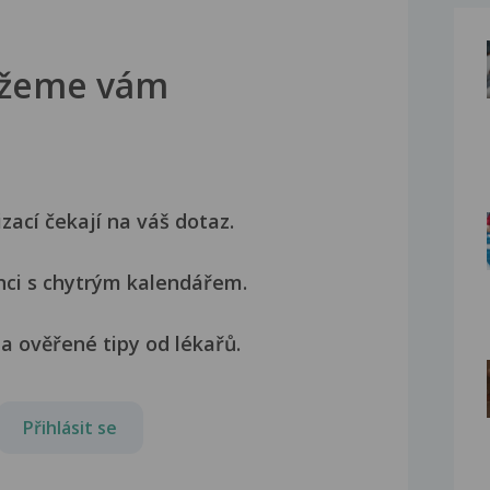
žeme vám
izací čekají na váš dotaz.
nci s chytrým kalendářem.
a ověřené tipy od lékařů.
Přihlásit se