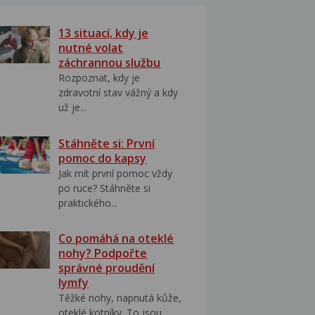
13 situací, kdy je
nutné volat
záchrannou službu
Rozpoznat, kdy je
zdravotní stav vážný a kdy
už je...
Stáhněte si: První
pomoc do kapsy
Jak mít první pomoc vždy
po ruce? Stáhněte si
praktického...
Co pomáhá na oteklé
nohy? Podpořte
správné proudění
lymfy
Těžké nohy, napnutá kůže,
oteklé kotníky. To jsou