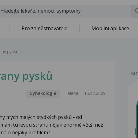
Pro zaměstnavatele
Mobilní aplikace
rany pysků
trany pysků
MO
Gynekologie
Helena
15.12.2009
any mých malých stydkých pysků - od
 mám tu levou stranu nějak enormě větší než
edná o nějaký problém?