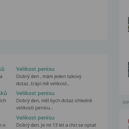
ků
Velikost penisu
la
Dobrý den , mám jeden takový
dotaz...trápí mě velikost...
sků
Velikost penisu
ých
Dobrý den, měl bych dotaz ohledně
SO
velikosti penisu....
Velikost penisu
m o
Dobrý den. Je mi 13 let a chci se optat