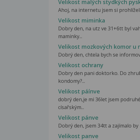
Velikost malých stydkých pys
Ahoj, na internetu jsem si prohlížela
Velikost miminka
Dobry den, na utz ve 31+6tt byl va
maminky...
Velikost mozkových komor u m
Dobrý den, chtela bych se informova
Velikost ochrany
Dobry den pani doktorko. Do zhru
kondomy?...
Velikost páínve
dobrý den,je mi 36let jsem podruh
císařským...
Velikost pánve
Dobrý den, jsem 34tt a zajímalo by 
Velikost panve