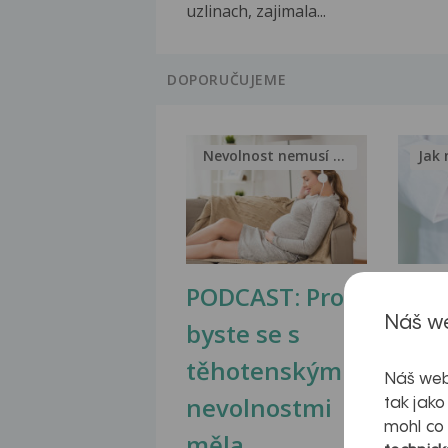
uzlinach, zajimala...
DOPORUČUJEME
Nevolnost nemusí být nutnou...
Jak 
PODCAST: Proč
Ztu
Náš we
byste se s
jate
těhotenskými
obr
Náš web
nevolnostmi
tak jako
mohl co
měla...