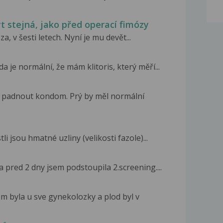
ýt stejná, jako před operací fimózy
, v šesti letech. Nyní je mu devět...
a je normální, že mám klitoris, který měří...
měl padnout kondom. Prý by měl normální
li jsou hmatné uzliny (velikosti fazole)...
 pred 2 dny jsem podstoupila 2.screening....
m byla u sve gynekolozky a plod byl v