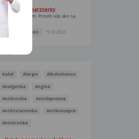
HPV typ 52 u partnerky
Dobrý deň prajem. Prosím Vás ako sa
dá vyliečiť vírus...
Pohlavní nemoci
5.10.2023
MOCI
Kašel
Alergie
Alkoholismus
Analgetika
Angína
Antibiotika
Antidepresiva
Antihistaminika
Antikoncepce
Antivirotika