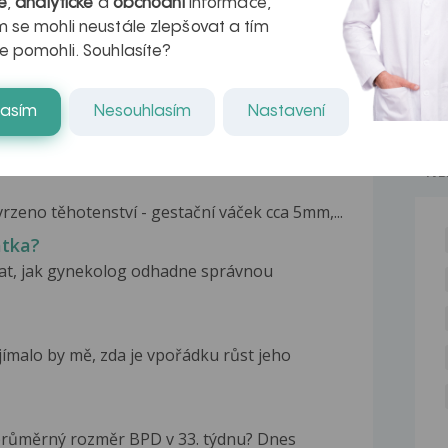
é
,
analytické
a
obchodní
informace,
 se mohli neustále zlepšovat a tím
e pomohli. Souhlasíte?
lasím
Nesouhlasím
Nastavení
NE
rzeno těhotenství - gestační váček cca 5mm,...
átka?
tat, jak gynekolog odhadne správnou
ímalo by mě, zda je vpořádku růst jeho
 průměrný rozměr BPD v 33. týdnu? Dnes