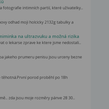
ků
 fotografie intimních partií, které uživatelky...
hovy odhad moji holcicky 2132g tabulky a
iminka na ultrazvuku a možná rizika
t o lekarse zprave ke ktere jsme nedostali...
ba jakeho prumeru penisu jsou urceny bezne
é těhotná.První porod proběhl po 18h
mě... zda jsou moje rozměry pánve 28 30...