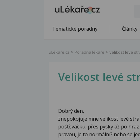
Tematické poradny
Články
uLékaře.cz
Poradna lékaře
velikost levé st
Velikost levé s
Dobrý den,
znepokojuje mne velikost levé str
poštěváčku, přes pysky až po hráz
pravou, je to normální? nebo se j