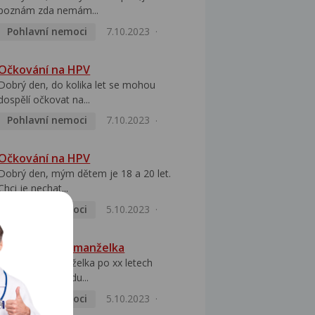
poznám zda nemám...
Pohlavní nemoci
7.10.2023
Očkování na HPV
Dobrý den, do kolika let se mohou
dospělí očkovat na...
Pohlavní nemoci
7.10.2023
Očkování na HPV
Dobrý den, mým dětem je 18 a 20 let.
Chci je nechat...
Pohlavní nemoci
5.10.2023
HPV pozitivní manželka
Dobrý den, manželka po xx letech
přivezla z Východu...
Pohlavní nemoci
5.10.2023