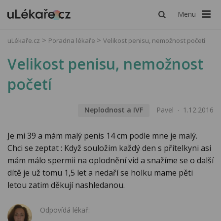
Menu
uLékaře.cz
Poradna lékaře
Velikost penisu, nemožnost početí
Velikost penisu, nemožnost
početí
Neplodnost a IVF
Pavel
1.12.2016
Je mi 39 a mám malý penis 14 cm podle mne je malý.
Chci se zeptat : Když souložim každý den s přítelkyni asi
mám málo spermii na oplodnění vid a snažíme se o další
dítě je už tomu 1,5 let a nedaří se holku mame pěti
letou zatim děkují nashledanou.
Odpovídá lékař: