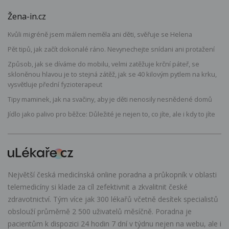
Žena-in.cz
Kvůli migréně jsem málem neměla ani děti, svěřuje se Helena
Pět tipů, jak začít dokonalé ráno. Nevynechejte snídani ani protažení
Způsob, jak se díváme do mobilu, velmi zatěžuje krční páteř, se
skloněnou hlavou je to stejná zátěž, jak se 40 kilovým pytlem na krku,
vysvětluje přední fyzioterapeut
Tipy maminek, jak na svačiny, aby je děti nenosily nesnědené domů
Jídlo jako palivo pro běžce: Důležité je nejen to, co jíte, ale i kdy to jíte
Největší česká medicínská online poradna a průkopník v oblasti
telemedicíny si klade za cíl zefektivnit a zkvalitnit české
zdravotnictví. Tým více jak 300 lékařů včetně desítek specialistů
obslouží průměrně 2 500 uživatelů měsíčně. Poradna je
pacientům k dispozici 24 hodin 7 dní v týdnu nejen na webu, ale i