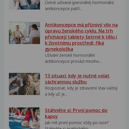
Ústně užívaná (perorální) hormonální
antikoncepce patří...
Antikoncepce má příznivý vliv na
úpravu ženského cyklu. Na trh
přicházejí tablety šetrné k tělu i
k životnímu prostředí, říká
gynekoložka
Užívání ženské hormonální
antikoncepce provází mnoho...
13 situací, kdy je nutné volat
záchrannou službu
Rozpoznat, kdy je zdravotní stav vážný
a kdy už je...
Stáhněte si: První pomoc do
kapsy
Jak mít první pomoc vždy po ruce?
Stáhněte si praktického...