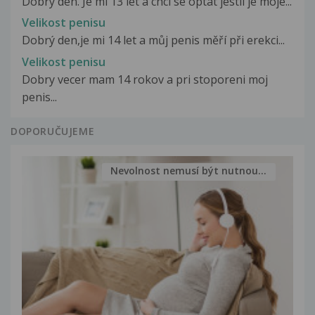
Dobrý den. Je mi 13 let a chci se optat jestli je moje...
Velikost penisu
Dobrý den,je mi 14 let a můj penis měří při erekci...
Velikost penisu
Dobry vecer mam 14 rokov a pri stoporeni moj
penis...
DOPORUČUJEME
Nevolnost nemusí být nutnou...