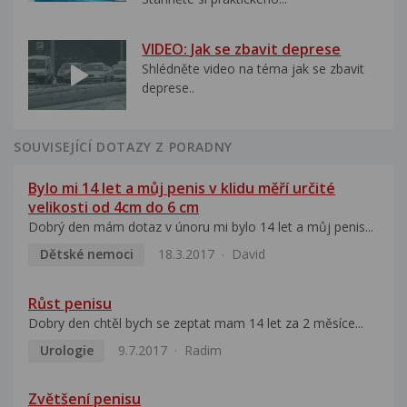
VIDEO: Jak se zbavit deprese
Shlédněte video na téma jak se zbavit
deprese..
SOUVISEJÍCÍ DOTAZY Z PORADNY
Bylo mi 14 let a můj penis v klidu měří určité
velikosti od 4cm do 6 cm
Dobrý den mám dotaz v únoru mi bylo 14 let a můj penis...
Dětské nemoci
18.3.2017
David
Růst penisu
Dobry den chtěl bych se zeptat mam 14 let za 2 měsíce...
Urologie
9.7.2017
Radim
Zvětšení penisu