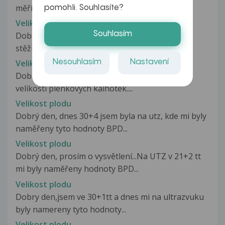
měří necelých 8 cm. Všichni...
pomohli. Souhlasíte?
Velikost pennysu.
Souhlasím
Dobrý den, mám syna je mu 12 let (Skoro 13) a
stěžuje si že mu pomalu roste...
Nesouhlasím
Nastavení
Velikost plenkových kalhotek
Dobrý den, prosím, jak se nejlépe orientovat ve
velikosti plenkových kalhotek....
Velikost plodu
Dobrý den, dnes 30+4 jsem byla na utz, kde mi byly
naměřeny tyto hodnoty BPD...
Velikost plodu
Dobrý den, prosím o vysvětlení...Na UTZ v 21+2 tt
mi byly naměřeny hodnoty BPD...
Velikost plodu
Dobry den,jsem ve 30+1tt a dnes mi na ultrazvuku
byly namereny tyto hodnoty...
Velikost plodu