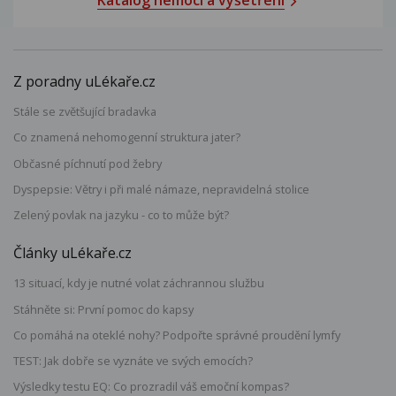
Katalog nemocí a vyšetření
Z poradny uLékaře.cz
Stále se zvětšující bradavka
Co znamená nehomogenní struktura jater?
Občasné píchnutí pod žebry
Dyspepsie: Větry i při malé námaze, nepravidelná stolice
Zelený povlak na jazyku - co to může být?
Články uLékaře.cz
13 situací, kdy je nutné volat záchrannou službu
Stáhněte si: První pomoc do kapsy
Co pomáhá na oteklé nohy? Podpořte správné proudění lymfy
TEST: Jak dobře se vyznáte ve svých emocích?
Výsledky testu EQ: Co prozradil váš emoční kompas?