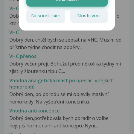
VHC
Dobrý den, před dvěmi lety jsem měla partnera, o
Nesouhlasím
Nastavení
kterém jsem se dověděla, že...
VHC
Dobrý den, chtěl bych se zeptat na VHC. Musím od
příštího týdne chodit na odběry,...
VHC přenos
Dobrý večer přeji. Bohužel před několika týdny mi
zjistily žloutenku tipu C....
Vhodná analgetická mast po operaci vnějších
hemoroidů
Dobrý den, po porodu se mi objevily masivní
hemoroidy. Na vyšetření konečníku...
Vhodna antikoncepce
Dobrý den,potřebovala bych poradit o volbe
nejspíš hormonalni antikoncepce.Nyní...