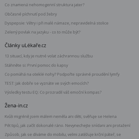
Co znamená nehomogenní struktura jater?
Občasné píchnutí pod žebry
Dyspepsie: Větry i při malé námaze, nepravidelná stolice
Zelený povlak na jazyku - co to může být?
Články uLékaře.cz
13 situací, kdy je nutné volat záchrannou službu
Stáhněte si: První pomoc do kapsy
Co pomáhá na oteklé nohy? Podpořte správné proudění lymfy
TEST: Jak dobře se vyznáte ve svých emocích?
Výsledky testu EQ: Co prozradil váš emoční kompas?
Žena-in.cz
Kvůli migréně jsem málem neměla ani děti, svěřuje se Helena
Pět tipů, jak začít dokonalé ráno. Nevynechejte snídani ani protažení
Způsob, jak se díváme do mobilu, velmi zatěžuje krční páteř, se