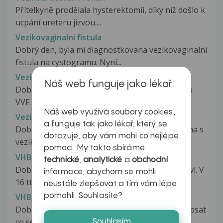
Přítelkyně prodělala hysterektomii, díky níž došlo k
ucpání ureteru jizvou....
Vezikovaginalni fistula
Dobrý den, byla mi diagnostkovana vezikovaginalni
fistula na cystogramu. Nyní...
Vezikovaginalni fistula
Náš web funguje jako lékař
Dobrý den, byla u mě potvrzena na cystogramu
VVF. Bez dalšího vyšetření mi pan...
Náš web využívá soubory cookies,
Vezikovaginalni fistula
a funguje tak jako lékař, který se
Dobrý den, začátkem dubna mám být operována s
dotazuje, aby vám mohl co nejlépe
vezikovaginalni fistulou. Ráda...
pomoci. My takto sbíráme
VHB v těhotenství
technické
,
analytické
a
obchodní
Dobrý den, mám dotaz. Jsem ve 33 tt těhotenství. V
informace, abychom se mohli
16 tt jsem měla negativní...
neustále zlepšovat a tím vám lépe
pomohli. Souhlasíte?
VHB, VHC, HIV
Dobrý den, Nevím jak začít, tak Vám zkusím popsat
co se mi právě stalo nebo...
Souhlasím