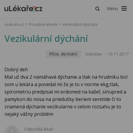
Menu
uLékaře.cz
Poradna lékaře
Vezikulární dýchání
Vezikulární dýchání
Plíce, dýchání
Stanislav
10.11.2017
Dobrý deň
Mal už dva 2 namáhavé dýchanie a tlak na hrudníku bol
som u lekára a povedal mi že je to v norme ekg,tlak,
spirometriu predpisal mi erdomed na kašeľ, sinupred a
pamykon do nosa na priedušky beriem seretide či to
znamená dýchanie vezikularne v celom rozsahu je to
nejaký vážny problém
Odpovídá lékař: