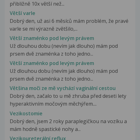
přibližně 10x větší než...
Větší varle
Dobrý den, už asi 6 měsíců mám problém, že pravé
varle se mi výrazně zvětšilo,...
Větší znaménko pod levým právem
Už dlouhou dobu (nevím jak dlouho) mám pod
prsem dvě znaménka z toho jedno...
Větší znaménko pod levým právem
Už dlouhou dobu (nevím jak dlouho) mám pod
prsem dvě znaménka z toho jedno...
Většina moči ze mě vychází vaginální cestou
Dobrý den, začalo to u mě zhruba před deseti lety
hyperaktivním močovým měchýřem....
Vezikostomie
Dobrý den, jsem 2 roky paraplegičkou na vozíku a
mám hodně spastické nohy a...
Vezikoureterální reflux