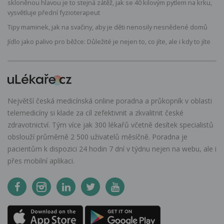
skloněnou hlavou je to stejná zátěž, jak se 40 kilovým pytlem na krku,
vysvětluje přední fyzioterapeut
Tipy maminek, jak na svačiny, aby je děti nenosily nesnědené domů
Jídlo jako palivo pro běžce: Důležité je nejen to, co jíte, ale i kdy to jíte
Největší česká medicínská online poradna a průkopník v oblasti
telemedicíny si klade za cíl zefektivnit a zkvalitnit české
zdravotnictví. Tým více jak 300 lékařů včetně desítek specialistů
obslouží průměrně 2 500 uživatelů měsíčně. Poradna je
pacientům k dispozici 24 hodin 7 dní v týdnu nejen na webu, ale i
přes mobilní aplikaci.