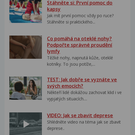
Stáhněte si: První pomoc do
kapsy
Jak mít první pomoc vždy po ruce?
Stáhněte si praktického...
Co pomáhá na oteklé nohy?
Podpořte správné proudění
lymfy
Těžké nohy, napnutá kůže, oteklé
kotníky. To jsou potíže,...
TEST: Jak dobře se vyznáte ve
svých emocích?
Někteří lidé dokážou zachovat klid i ve
vypjatých situacích....
VIDEO: Jak se zbavit deprese
Shlédněte video na téma jak se zbavit
deprese..