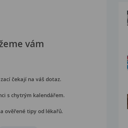
žeme vám
izací čekají na váš dotaz.
nci s chytrým kalendářem.
a ověřené tipy od lékařů.