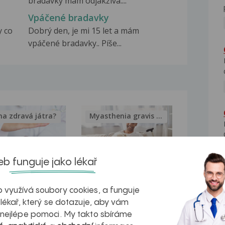
bradavky mám odjakživa....
Vpáčené bradavky
y co
Dobrý den, je mi 15 let a mám
vpáčené bradavky.. Píše...
na zdravá játra?
Myasthenia gravis – vše, co...
b funguje jako lékař
kovatění
Inovativní
 využívá soubory cookies, a funguje
r v datech a
léčba
 lékař, který se dotazuje, aby vám
 nejlépe pomoci. My takto sbíráme
azech
myastenie –