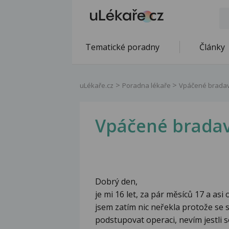
Tematické poradny
Články
uLékaře.cz
Poradna lékaře
Vpáčené brada
Vpáčené brada
Dobrý den,
je mi 16 let, za pár měsíců 17 a as
jsem zatím nic neřekla protože se s
podstupovat operaci, nevím jestli 