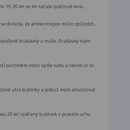
o 19-20 let se mi začala vpáčovat levá...
se dočetla, že antikoncepce může způsobit...
a vpáčené bradavky u muže. Bradavky mám
ší poroblém nebo spíše vadu a nevím co to
ené ušní bubínky a jelikož mám absolvovat
asi 20 let vpáčený bubínek v pravém uchu.