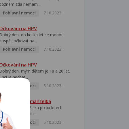
poznám zda nemám...
Pohlavní nemoci
7.10.2023
Očkování na HPV
Dobrý den, do kolika let se mohou
dospělí očkovat na...
Pohlavní nemoci
7.10.2023
Očkování na HPV
Dobrý den, mým dětem je 18 a 20 let.
Chci je nechat...
Pohlavní nemoci
5.10.2023
HPV pozitivní manželka
Dobrý den, manželka po xx letech
přivezla z Východu...
Pohlavní nemoci
5.10.2023