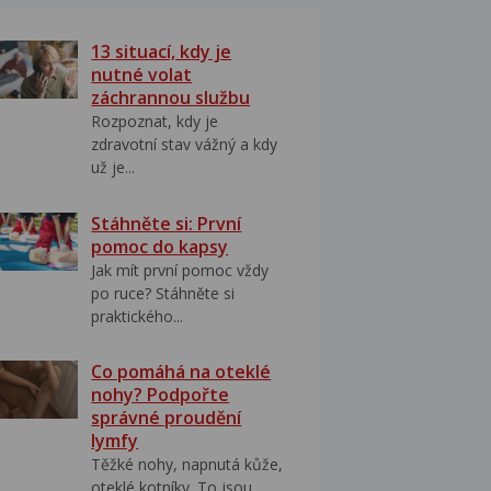
13 situací, kdy je
nutné volat
záchrannou službu
Rozpoznat, kdy je
zdravotní stav vážný a kdy
už je...
Stáhněte si: První
pomoc do kapsy
Jak mít první pomoc vždy
po ruce? Stáhněte si
praktického...
Co pomáhá na oteklé
nohy? Podpořte
správné proudění
lymfy
Těžké nohy, napnutá kůže,
oteklé kotníky. To jsou