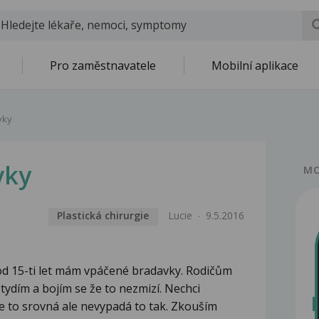
Pro zaměstnavatele
Mobilní aplikace
vky
vky
MO
Plastická chirurgie
Lucie
9.5.2016
i od 15-ti let mám vpáčené bradavky. Rodičům
tydím a bojím se že to nezmizí. Nechci
se to srovná ale nevypadá to tak. Zkouším