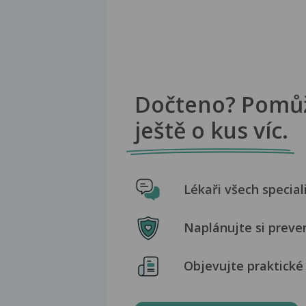
Dočteno? Pomů
ještě o kus víc.
Lékaři všech special
Naplánujte si preve
Objevujte praktické 