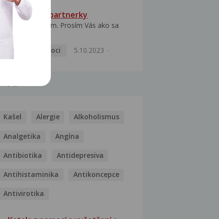
HPV typ 52 u partnerky
Dobrý deň prajem. Prosím Vás ako sa
dá vyliečiť vírus...
Pohlavní nemoci
5.10.2023
MOCI
Kašel
Alergie
Alkoholismus
Analgetika
Angína
Antibiotika
Antidepresiva
Antihistaminika
Antikoncepce
Antivirotika