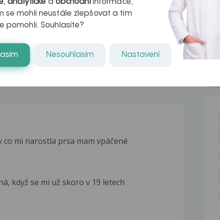
é
,
analytické
a
obchodní
informace,
naděje pro ty,
 se mohli neustále zlepšovat a tím
e pomohli. Souhlasíte?
kteří ji...
lasím
Nesouhlasím
Nastavení
NE
by co mi narostla prsa mam vpáčené
á, když se mi už skoro v 19 letech