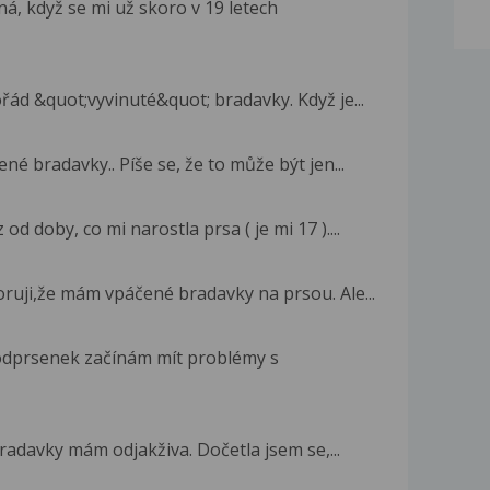
á, když se mi už skoro v 19 letech
řád &quot;vyvinuté&quot; bradavky. Když je...
né bradavky.. Píše se, že to může být jen...
 doby, co mi narostla prsa ( je mi 17 )....
oruji,že mám vpáčené bradavky na prsou. Ale...
odprsenek začínám mít problémy s
radavky mám odjakživa. Dočetla jsem se,...