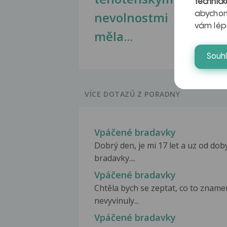
technick
nevolnostmi
abychom
vám lép
měla...
Souh
VÍCE DOTAZŮ Z PORADNY
Vpáčené bradavky
Dobrý den, je mi 17 let a uz od do
bradavky....
Vpáčené bradavky
Chtěla bych se zeptat, co to znamen
nevyvinuly...
Vpáčené bradavky