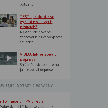
potíže,...
TEST: Jak dobře se
vyznáte ve svých
emocích?
Někteří lidé dokážou
zachovat klid i ve vypjatých
situacích....
VIDEO: Jak se zbavit
deprese
Shlédněte video na téma
jak se zbavit deprese..
UVISEJÍCÍ DOTAZY Z PORADNY
Informace o HPV virech
Dobrý den,chtěl bych se zeptat,jak