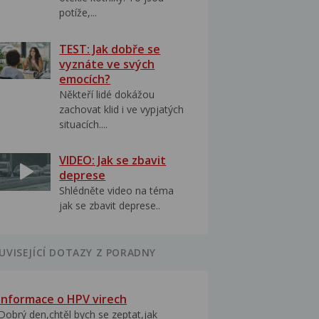
potíže,...
TEST: Jak dobře se
vyznáte ve svých
emocích?
Někteří lidé dokážou
zachovat klid i ve vypjatých
situacích....
VIDEO: Jak se zbavit
deprese
Shlédněte video na téma
jak se zbavit deprese..
UVISEJÍCÍ DOTAZY Z PORADNY
Informace o HPV virech
Dobrý den,chtěl bych se zeptat,jak