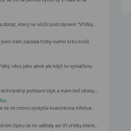
dotaz, který se uložil pod názvem "Vřídky...
jsem Vám zasílala fotky svého krku kvůli
ídký něco jako akné ale když to vymáčknu
nechráněný pohlavní styk a mám teď obavy,...
sku
 se mi znovu vyskytla kvasinkova infekce...
ím čípku se mi udělaly asi tři vřídky,které...