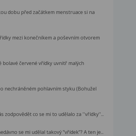
akou dobu před začátkem menstruace si na
 vřídky mezi konečníkem a poševním otvorem
é bolavé červené vřídky uvnitř malých
i po nechráněném pohlavním styku (Bohužel
zodpovědět co se mi to udělalo za ''vřídky''...
ávno se mi udělal takový "vřídek"? A ten je...