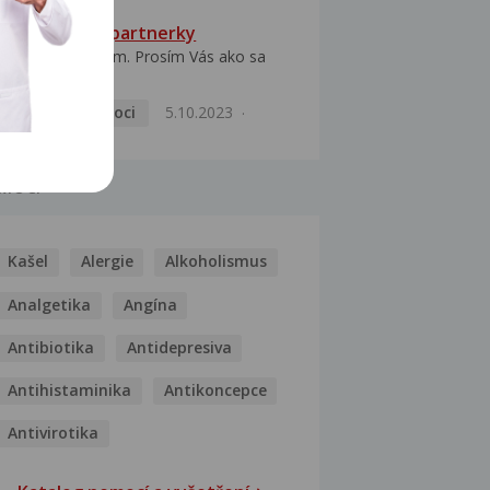
HPV typ 52 u partnerky
Dobrý deň prajem. Prosím Vás ako sa
dá vyliečiť vírus...
Pohlavní nemoci
5.10.2023
MOCI
Kašel
Alergie
Alkoholismus
Analgetika
Angína
Antibiotika
Antidepresiva
Antihistaminika
Antikoncepce
Antivirotika