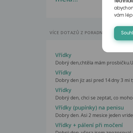
technick
abychom
vám lép
VÍCE DOTAZŮ Z PORADNY
Souh
Vřídky
Dobrý den,chtěla mám prosbičku.Uděl
Vřídky
Dobry den jiz asi pred 14 dny 3 mi ty
Vřídky
Dobrý den, chci se zeptat, co mohou
Vřídky (pupínky) na penisu
Dobry den. Asi 2 mesice jeden vridek
Vřídky + pálení při močení
Dobrý den, včera jsem zpozoroval, 