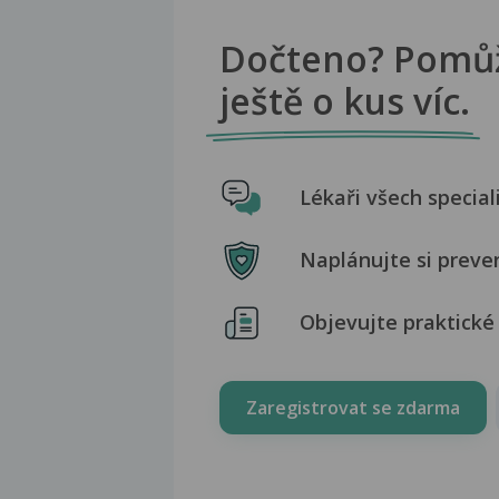
Dočteno? Pomů
ještě o kus víc.
Lékaři všech special
Naplánujte si preve
Objevujte praktické 
Zaregistrovat se zdarma