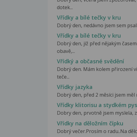
dotek...
Vřídky a bílé tečky v kru
Dobrý den, nedávno jsem sem psala 
Vřídky a bílé tečky v kru
Dobrý den, již před nějakým časem 
obavě,...
Vřídký a občasné svědění
Dobrý den. Mám kolem přirození vř
teče...
Vřídky jazyka
Dobrý den, před 2 měsíci jsem měl 
Vřídky klitorisu a stydkém py
Dobry den, prvotně jsem myslela, ze
Vřídky na děložním čípku
Dobrý večer.Prosím o radu..Na děložn