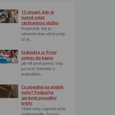
13 situací, kdy je
nutné volat
záchrannou službu
Rozpoznat, kdy je
zdravotní stav vážný a kdy
už je...
Stáhněte si: První
pomoc do kapsy
Jak mít první pomoc vždy
po ruce? Stáhněte si
praktického...
Co pomáhá na oteklé
nohy? Podpořte
správné proudění
lymfy
Těžké nohy, napnutá kůže,
oteklé kotníky. To jsou