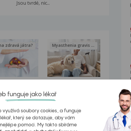
Jsou tvrdé, nic...
na zdravá játra?
Myasthenia gravis – vše, co...
kovatění
Inovativní
b funguje jako lékař
r v datech a
léčba
azech
myastenie –
 využívá soubory cookies, a funguje
naděje pro ty,
 lékař, který se dotazuje, aby vám
 nejlépe pomoci. My takto sbíráme
kteří ji...