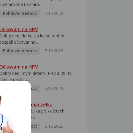
poznám zda nemám...
Pohlavní nemoci
7.10.2023
Očkování na HPV
Dobrý den, do kolika let se mohou
dospělí očkovat na...
Pohlavní nemoci
7.10.2023
Očkování na HPV
Dobrý den, mým dětem je 18 a 20 let.
Chci je nechat...
Pohlavní nemoci
5.10.2023
HPV pozitivní manželka
Dobrý den, manželka po xx letech
přivezla z Východu...
Pohlavní nemoci
5.10.2023