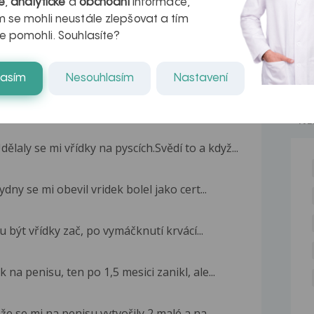
é
,
analytické
a
obchodní
informace,
 se mohli neustále zlepšovat a tím
e pomohli. Souhlasíte?
lasím
Nesouhlasím
Nastavení
NE
aly se mi vřídky na pyscích.Svědí to a když...
dny se mi obevil vridek bolel jako cert...
 být vřídky zač, po vymáčknutí krvácí...
 na penisu, ten po 1,5 mesici zanikl, ale...
že se mi na penisu vytvořily 2 malé a na