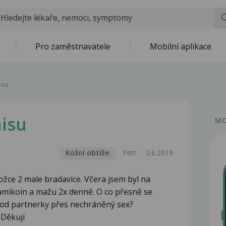
Pro zaměstnavatele
Mobilní aplikace
isu
nisu
MO
Kožní obtíže
Petr
2.6.2019
žce 2 male bradavice. Včera jsem byl na
amikoin a mažu 2x denně. O co přesně se
t od partnerky přes nechráněný sex?
 Děkuji