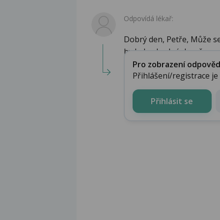
Odpovídá lékař:
Dobrý den, Petře, Může s
by bylo vhodné dovyše...
Pro zobrazení odpovědi 
Přihlášení/registrace j
Přihlásit se