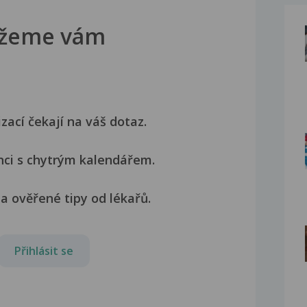
žeme vám
izací čekají na váš dotaz.
nci s chytrým kalendářem.
a ověřené tipy od lékařů.
Přihlásit se