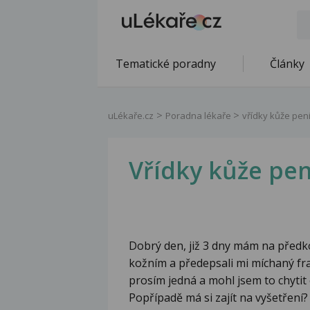
Tematické poradny
Články
uLékaře.cz
Poradna lékaře
vřídky kůže pen
Vřídky kůže pe
Dobrý den, již 3 dny mám na předko
kožním a předepsali mi míchaný fr
prosím jedná a mohl jsem to chyti
Popřípadě má si zajít na vyšetření?