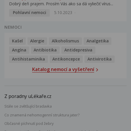
Dobrý deň prajem. Prosím Vás ako sa dá vyliečiť vírus...
Pohlavní nemoci
5.10.2023
NEMOCI
Kašel
Alergie
Alkoholismus
Analgetika
Angína
Antibiotika
Antidepresiva
Antihistaminika
Antikoncepce
Antivirotika
Katalog nemocí a vyšetření
Z poradny uLékaře.cz
Stále se zvětšující bradavka
Co znamená nehomogenní struktura jater?
Občasné píchnutí pod žebry