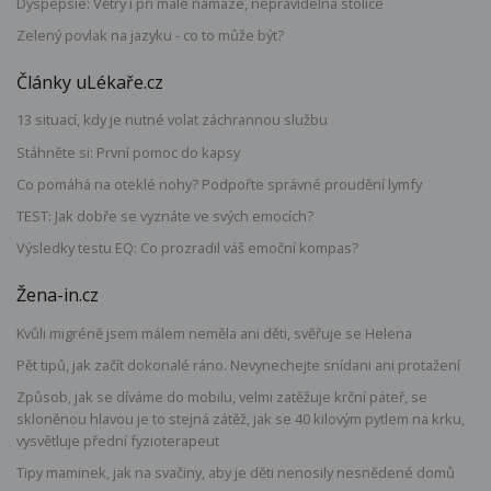
Dyspepsie: Větry i při malé námaze, nepravidelná stolice
Zelený povlak na jazyku - co to může být?
Články uLékaře.cz
13 situací, kdy je nutné volat záchrannou službu
Stáhněte si: První pomoc do kapsy
Co pomáhá na oteklé nohy? Podpořte správné proudění lymfy
TEST: Jak dobře se vyznáte ve svých emocích?
Výsledky testu EQ: Co prozradil váš emoční kompas?
Žena-in.cz
Kvůli migréně jsem málem neměla ani děti, svěřuje se Helena
Pět tipů, jak začít dokonalé ráno. Nevynechejte snídani ani protažení
Způsob, jak se díváme do mobilu, velmi zatěžuje krční páteř, se
skloněnou hlavou je to stejná zátěž, jak se 40 kilovým pytlem na krku,
vysvětluje přední fyzioterapeut
Tipy maminek, jak na svačiny, aby je děti nenosily nesnědené domů