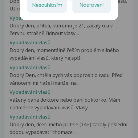
Dobrý den, je mi 28 let a trápí mě vypadávání vlasů.
Nesouhlasím
Nastavení
Už mě to trápí několik...
Vypadávání vlasů
Dobrý den, příteli, kterému je 21, začaly cca v
červnu strašně řídnout vlasy....
Vypadávání vlasů
Dobrý den, momentálně řeším problém silného
vypadávání vlasů, který nejspíš...
Vypadávání vlasů
Dobrý Den, chtěla bych vás poprosit o radu. Před
vánocemi mi našel manžel na...
Vypadávání vlasů
Vážený pane doktore nebo paní doktorko. Mám
nadměrné vypadávání vlasů. Vlasy...
Vypadávání vlasů
Dobry den, dceri meho pritele (14+) zacaly posledni
dobou vypadavat "chomace"...