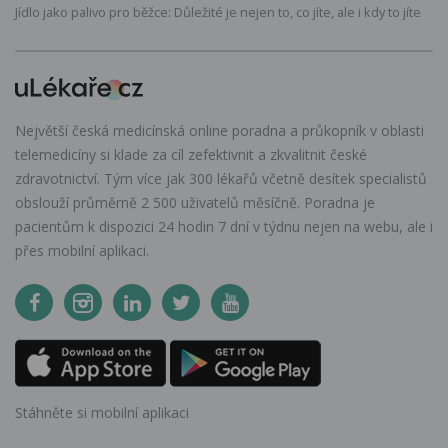
Jídlo jako palivo pro běžce: Důležité je nejen to, co jíte, ale i kdy to jíte
Největší česká medicínská online poradna a průkopník v oblasti
telemedicíny si klade za cíl zefektivnit a zkvalitnit české
zdravotnictví. Tým více jak 300 lékařů včetně desítek specialistů
obslouží průměrně 2 500 uživatelů měsíčně. Poradna je
pacientům k dispozici 24 hodin 7 dní v týdnu nejen na webu, ale i
přes mobilní aplikaci.
Stáhněte si mobilní aplikaci