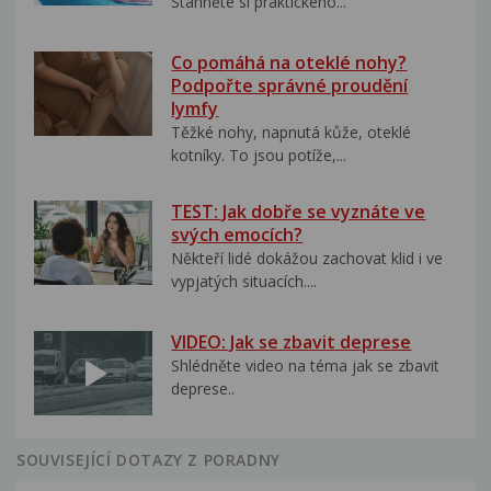
Stáhněte si praktického...
Co pomáhá na oteklé nohy?
Podpořte správné proudění
lymfy
Těžké nohy, napnutá kůže, oteklé
kotníky. To jsou potíže,...
TEST: Jak dobře se vyznáte ve
svých emocích?
Někteří lidé dokážou zachovat klid i ve
vypjatých situacích....
VIDEO: Jak se zbavit deprese
Shlédněte video na téma jak se zbavit
deprese..
SOUVISEJÍCÍ DOTAZY Z PORADNY