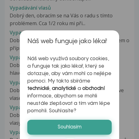
Vypadávání vlasů
Dobrý den, obracím se na Vás o radu s tímto
problémem. Cca 1/2 roku mi při...
Vypadávání vlasů
Dobrý den,již delší dobu mi padají vlasy.Četla jsem o
Náš web funguje jako lékař
přípravku Neocapil na...
Vypadávání vlasů
Náš web využívá soubory cookies,
Dobrý den,v červenci jsem zjistila lysé místo na
a funguje tak jako lékař, který se
hlavě v týlní oblasti. Zpráva...
dotazuje, aby vám mohl co nejlépe
pomoci. My takto sbíráme
Vypadávání vlasů
technické
,
analytické
a
obchodní
Dobrý den, před pul rokem me trápily pupínky ve
informace, abychom se mohli
vlasech a vypadávání vlasů....
neustále zlepšovat a tím vám lépe
Vypadávání vlasů
pomohli. Souhlasíte?
Dobrý den, poslední dobou se mi dost zhoršily
vlasy, začaly více vypadávat,...
Souhlasím
Vypadávání vlasů