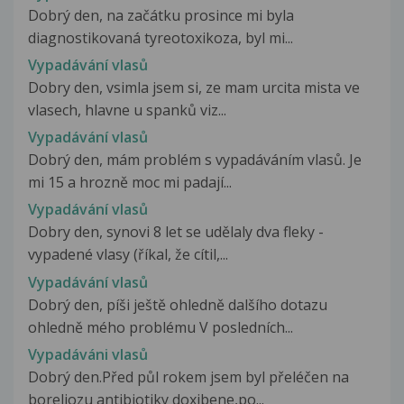
Dobrý den, na začátku prosince mi byla
diagnostikovaná tyreotoxikoza, byl mi...
Vypadávání vlasů
Dobry den, vsimla jsem si, ze mam urcita mista ve
vlasech, hlavne u spanků viz...
Vypadávání vlasů
Dobrý den, mám problém s vypadáváním vlasů. Je
mi 15 a hrozně moc mi padají...
Vypadávání vlasů
Dobry den, synovi 8 let se udělaly dva fleky -
vypadené vlasy (říkal, že cítil,...
Vypadávání vlasů
Dobrý den, píši ještě ohledně dalšího dotazu
ohledně mého problému V posledních...
Vypadáváni vlasů
Dobrý den.Před půl rokem jsem byl přeléčen na
boreliozu antibiotiky doxibene,po...