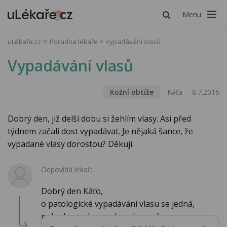
Menu
uLékaře.cz
Poradna lékaře
vypadávání vlasů
Vypadávání vlasů
Kožní obtíže
Káťa
8.7.2016
Dobrý den, již delší dobu si žehlím vlasy. Asi před
týdnem začali dost vypadávat. Je nějaká šance, že
vypadané vlasy dorostou? Děkuji.
Odpovídá lékař:
Dobrý den Káťo,
o patologické vypadávání vlasu se jedná,
pokud vypadne za den více, než ...