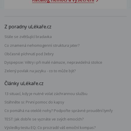
Z poradny uLékaře.cz
Stále se zvětšující bradavka
Co znamená nehomogenní struktura jater?
Občasné píchnutí pod žebry
Dyspepsie: Větry i při malé námaze, nepravidelná stolice
Zelený povlak na jazyku - co to může být?
Články uLékaře.cz
13 situací, kdy je nutné volat záchrannou službu
Stáhněte si: První pomoc do kapsy
Co pomáhá na oteklé nohy? Podpořte správné proudění lymfy
TEST: Jak dobře se vyznáte ve svých emocích?
Výsledky testu EQ: Co prozradil váš emoční kompas?