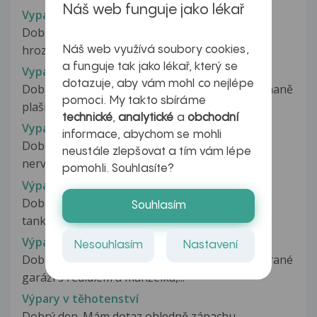
Náš web funguje jako lékař
Vypálený komin
Dobrý den chtěl bych poradit. Při jídle ci pití mi
hrozné pálí zaha, vrací se...
Náš web využívá soubory cookies,
a funguje tak jako lékař, který se
Vypalování barvy z kamen v těhotenství
dotazuje, aby vám mohl co nejlépe
Dobrý den, předem se omlouvám, pokud přehnaně
pomoci. My takto sbíráme
plaším, ale raději se zeptám....
technické
,
analytické
a
obchodní
Vypalování papily
informace, abychom se mohli
Dobrý den,v pátek mi byla vypalovana papila u
neustále zlepšovat a tím vám lépe
nervů mezi dvěma zuby.doktorka...
pomohli. Souhlasíte?
Výpary benzinu v těhotenství
Dobrý den, jsem ve 22. týdnu těhotenství. Při
Souhlasím
tankování benzínu mi kvůli technické...
Výpary ředidla v těhotenství
Nesouhlasím
Nastavení
Dobrý den, pracoval jsem v ne úplně dobře větrané
garáži s ředidlem a manželka,...
Výpary v těhotenství
Dobrý den. Mám dotaz ohledně zápachu