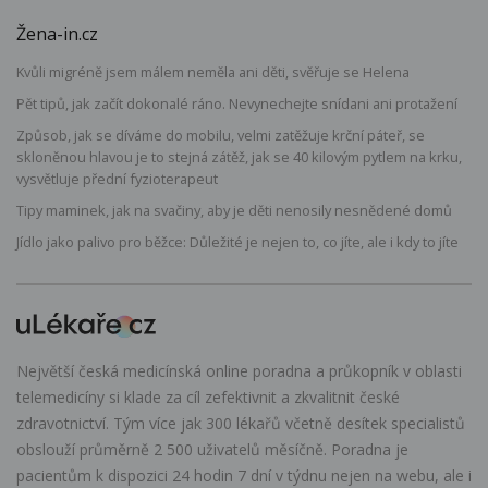
Žena-in.cz
Kvůli migréně jsem málem neměla ani děti, svěřuje se Helena
Pět tipů, jak začít dokonalé ráno. Nevynechejte snídani ani protažení
Způsob, jak se díváme do mobilu, velmi zatěžuje krční páteř, se
skloněnou hlavou je to stejná zátěž, jak se 40 kilovým pytlem na krku,
vysvětluje přední fyzioterapeut
Tipy maminek, jak na svačiny, aby je děti nenosily nesnědené domů
Jídlo jako palivo pro běžce: Důležité je nejen to, co jíte, ale i kdy to jíte
Největší česká medicínská online poradna a průkopník v oblasti
telemedicíny si klade za cíl zefektivnit a zkvalitnit české
zdravotnictví. Tým více jak 300 lékařů včetně desítek specialistů
obslouží průměrně 2 500 uživatelů měsíčně. Poradna je
pacientům k dispozici 24 hodin 7 dní v týdnu nejen na webu, ale i