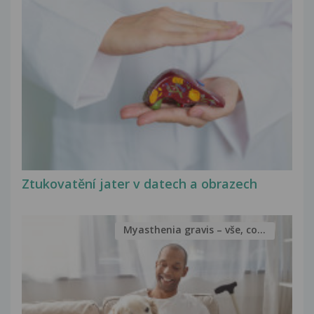
Ztukovatění jater v datech a obrazech
Myasthenia gravis – vše, co...