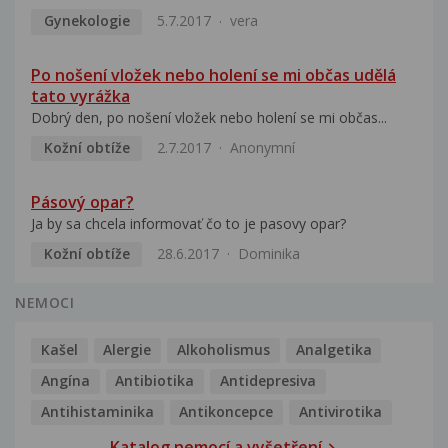
Gynekologie
5.7.2017
vera
Po nošení vložek nebo holení se mi občas udělá
tato vyrážka
Dobrý den, po nošení vložek nebo holení se mi občas...
Kožní obtíže
2.7.2017
Anonymní
Pásový opar?
Ja by sa chcela informovať čo to je pasovy opar?
Kožní obtíže
28.6.2017
Dominika
NEMOCI
Kašel
Alergie
Alkoholismus
Analgetika
Angína
Antibiotika
Antidepresiva
Antihistaminika
Antikoncepce
Antivirotika
Katalog nemocí a vyšetření