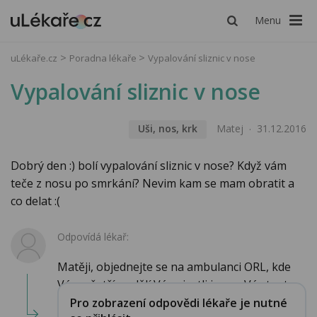
Menu
uLékaře.cz
Poradna lékaře
Vypalování sliznic v nose
Vypalování sliznic v nose
Uši, nos, krk
Matej
31.12.2016
Dobrý den :) bolí vypalování sliznic v nose? Když vám
teče z nosu po smrkání? Nevim kam se mam obratit a
co delat :(
Odpovídá lékař:
Matěji, objednejte se na ambulanci ORL, kde
Vás vyšetří a sdělí Vám, jestli je pro Vás tent...
Pro zobrazení odpovědi lékaře je nutné