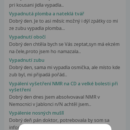
pri kousani jidla vypadla...
Vypadnutá plomba a nateklá tvář
Dobrý den. Je to asi měsíc možný i dýl zpátky co mi
ze zubu vypadla plomba....
Vypadnutí obočí
Dobrý den chtěla bych se Vás zeptat,syn má ekzém
na čele,proto jsem ho namazala...
Vypadnutí zubu
Dobrý den, sama mi vypadla osmička, ale místo kde
zub byl, mi připadá pořád...
Vypálení vyšetření NMR na CD a velké bolesti při
vyšetření
Dobrý den dnes jsem absolvovaval NMR v
Nemocnici v Jablonci n/N achtěl jsem...
Vypálenie nosných mušľí
Dobrý deň pán doktor, potrebovala by som sa
informovať / poradiť ohľadne vypálenia,...