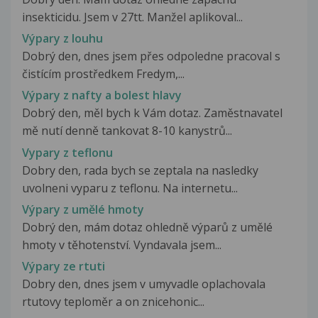
insekticidu. Jsem v 27tt. Manžel aplikoval...
Výpary z louhu
Dobrý den, dnes jsem přes odpoledne pracoval s
čistícím prostředkem Fredym,...
Výpary z nafty a bolest hlavy
Dobrý den, měl bych k Vám dotaz. Zaměstnavatel
mě nutí denně tankovat 8-10 kanystrů...
Vypary z teflonu
Dobry den, rada bych se zeptala na nasledky
uvolneni vyparu z teflonu. Na internetu...
Výpary z umělé hmoty
Dobrý den, mám dotaz ohledně výparů z umělé
hmoty v těhotenství. Vyndavala jsem...
Výpary ze rtuti
Dobry den, dnes jsem v umyvadle oplachovala
rtutovy teploměr a on znicehonic...