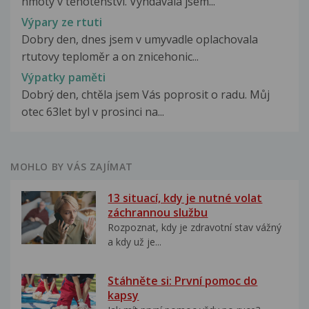
hmoty v těhotenství. Vyndavala jsem...
Výpary ze rtuti
Dobry den, dnes jsem v umyvadle oplachovala
rtutovy teploměr a on znicehonic...
Výpatky paměti
Dobrý den, chtěla jsem Vás poprosit o radu. Můj
otec 63let byl v prosinci na...
MOHLO BY VÁS ZAJÍMAT
13 situací, kdy je nutné volat
záchrannou službu
Rozpoznat, kdy je zdravotní stav vážný
a kdy už je...
Stáhněte si: První pomoc do
kapsy