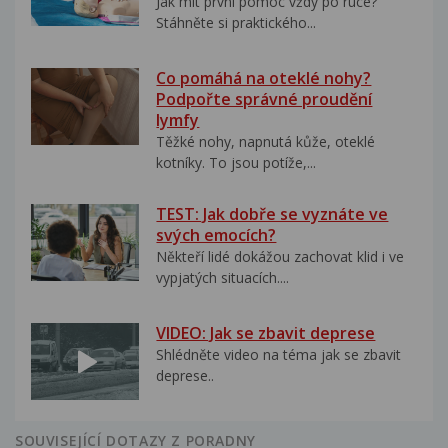
Jak mít první pomoc vždy po ruce?
Stáhněte si praktického...
Co pomáhá na oteklé nohy?
Podpořte správné proudění
lymfy
Těžké nohy, napnutá kůže, oteklé
kotníky. To jsou potíže,...
TEST: Jak dobře se vyznáte ve
svých emocích?
Někteří lidé dokážou zachovat klid i ve
vypjatých situacích....
VIDEO: Jak se zbavit deprese
Shlédněte video na téma jak se zbavit
deprese..
SOUVISEJÍCÍ DOTAZY Z PORADNY