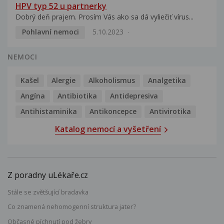
HPV typ 52 u partnerky
Dobrý deň prajem. Prosím Vás ako sa dá vyliečiť vírus...
Pohlavní nemoci
5.10.2023
NEMOCI
Kašel
Alergie
Alkoholismus
Analgetika
Angína
Antibiotika
Antidepresiva
Antihistaminika
Antikoncepce
Antivirotika
Katalog nemocí a vyšetření
Z poradny uLékaře.cz
Stále se zvětšující bradavka
Co znamená nehomogenní struktura jater?
Občasné píchnutí pod žebry