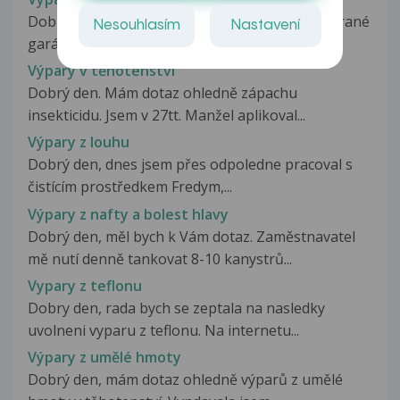
Dobrý den, pracoval jsem v ne úplně dobře větrané
Nesouhlasím
Nastavení
garáži s ředidlem a manželka,...
Výpary v těhotenství
Dobrý den. Mám dotaz ohledně zápachu
insekticidu. Jsem v 27tt. Manžel aplikoval...
Výpary z louhu
Dobrý den, dnes jsem přes odpoledne pracoval s
čistícím prostředkem Fredym,...
Výpary z nafty a bolest hlavy
Dobrý den, měl bych k Vám dotaz. Zaměstnavatel
mě nutí denně tankovat 8-10 kanystrů...
Vypary z teflonu
Dobry den, rada bych se zeptala na nasledky
uvolneni vyparu z teflonu. Na internetu...
Výpary z umělé hmoty
Dobrý den, mám dotaz ohledně výparů z umělé