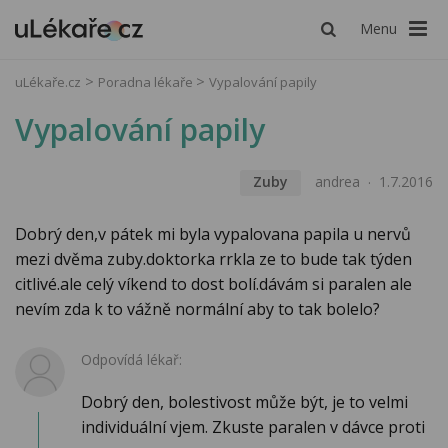
Menu
uLékaře.cz
Poradna lékaře
Vypalování papily
Vypalování papily
Zuby
andrea
1.7.2016
Dobrý den,v pátek mi byla vypalovana papila u nervů
mezi dvěma zuby.doktorka rrkla ze to bude tak týden
citlivé.ale celý víkend to dost bolí.dávám si paralen ale
nevím zda k to vážně normální aby to tak bolelo?
Odpovídá lékař:
Dobrý den, bolestivost může být, je to velmi
individuální vjem. Zkuste paralen v dávce proti