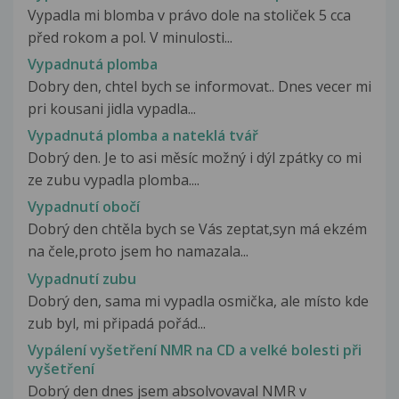
Vypadla mi blomba v právo dole na stoliček 5 cca
před rokom a pol. V minulosti...
Vypadnutá plomba
Dobry den, chtel bych se informovat.. Dnes vecer mi
pri kousani jidla vypadla...
Vypadnutá plomba a nateklá tvář
Dobrý den. Je to asi měsíc možný i dýl zpátky co mi
ze zubu vypadla plomba....
Vypadnutí obočí
Dobrý den chtěla bych se Vás zeptat,syn má ekzém
na čele,proto jsem ho namazala...
Vypadnutí zubu
Dobrý den, sama mi vypadla osmička, ale místo kde
zub byl, mi připadá pořád...
Vypálení vyšetření NMR na CD a velké bolesti při
vyšetření
Dobrý den dnes jsem absolvovaval NMR v