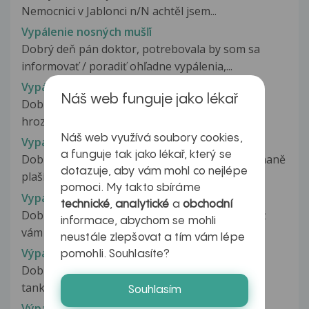
Nemocnici v Jablonci n/N achtěl jsem...
Vypálenie nosných mušľí
Dobrý deň pán doktor, potrebovala by som sa
informovať / poradiť ohľadne vypálenia,...
Vypálený komin
Náš web funguje jako lékař
Dobrý den chtěl bych poradit. Při jídle ci pití mi
hrozné pálí zaha, vrací se...
Náš web využívá soubory cookies,
Vypalování barvy z kamen v těhotenství
a funguje tak jako lékař, který se
Dobrý den, předem se omlouvám, pokud přehnaně
dotazuje, aby vám mohl co nejlépe
plaším, ale raději se zeptám....
pomoci. My takto sbíráme
Vypalování sliznic v nose
technické
,
analytické
a
obchodní
Dobrý den :) bolí vypalování sliznic v nose? Když
informace, abychom se mohli
vám teče z nosu po smrkání?...
neustále zlepšovat a tím vám lépe
Výpary benzinu v těhotenství
pomohli. Souhlasíte?
Dobrý den, jsem ve 22. týdnu těhotenství. Při
tankování benzínu mi kvůli technické...
Souhlasím
Výpary ředidla v těhotenství