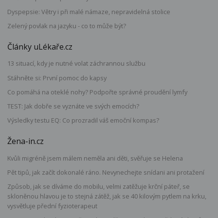
Dyspepsie: Větry i při malé námaze, nepravidelná stolice
Zelený povlak na jazyku - co to může být?
Články uLékaře.cz
13 situací, kdy je nutné volat záchrannou službu
Stáhněte si: První pomoc do kapsy
Co pomáhá na oteklé nohy? Podpořte správné proudění lymfy
TEST: Jak dobře se vyznáte ve svých emocích?
Výsledky testu EQ: Co prozradil váš emoční kompas?
Žena-in.cz
Kvůli migréně jsem málem neměla ani děti, svěřuje se Helena
Pět tipů, jak začít dokonalé ráno. Nevynechejte snídani ani protažení
Způsob, jak se díváme do mobilu, velmi zatěžuje krční páteř, se
skloněnou hlavou je to stejná zátěž, jak se 40 kilovým pytlem na krku,
vysvětluje přední fyzioterapeut