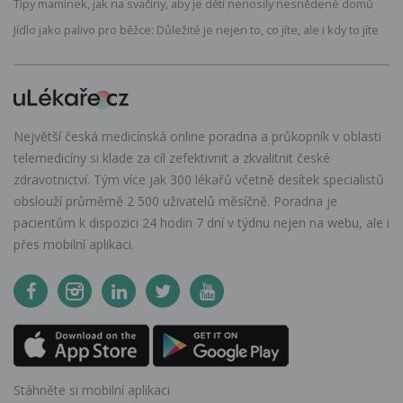
Tipy maminek, jak na svačiny, aby je děti nenosily nesnědené domů
Jídlo jako palivo pro běžce: Důležité je nejen to, co jíte, ale i kdy to jíte
Největší česká medicínská online poradna a průkopník v oblasti
telemedicíny si klade za cíl zefektivnit a zkvalitnit české
zdravotnictví. Tým více jak 300 lékařů včetně desítek specialistů
obslouží průměrně 2 500 uživatelů měsíčně. Poradna je
pacientům k dispozici 24 hodin 7 dní v týdnu nejen na webu, ale i
přes mobilní aplikaci.
Stáhněte si mobilní aplikaci