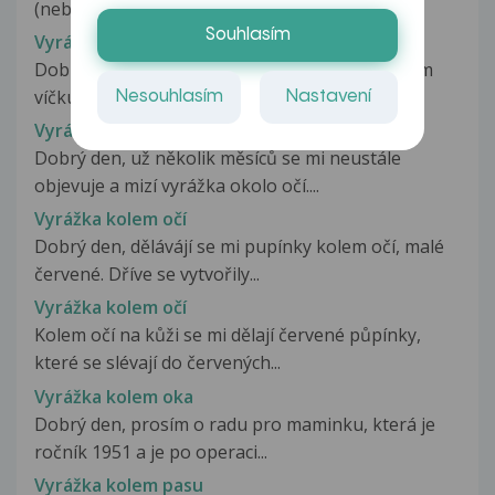
(nebo ekzémem) kolem očí. Objevuje...
Souhlasím
Vyrážka kolem očí
Dobrý den,už asi 14 dní mám vyrážku na horním
víčku i pod okem.Místa jsou zarudlá...
Nesouhlasím
Nastavení
Vyrážka kolem očí
Dobrý den, už několik měsíců se mi neustále
objevuje a mizí vyrážka okolo očí....
Vyrážka kolem očí
Dobrý den, dělávájí se mi pupínky kolem očí, malé
červené. Dříve se vytvořily...
Vyrážka kolem očí
Kolem očí na kůži se mi dělají červené půpínky,
které se slévají do červených...
Vyrážka kolem oka
Dobrý den, prosím o radu pro maminku, která je
ročník 1951 a je po operaci...
Vyrážka kolem pasu