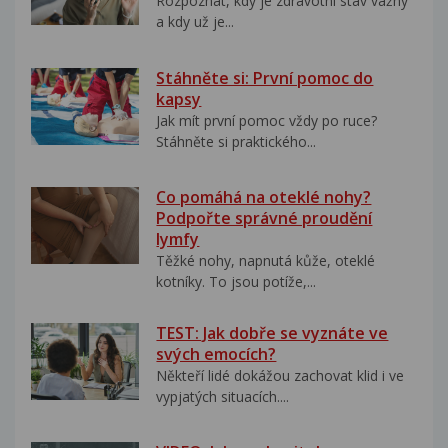
Rozpoznat, kdy je zdravotní stav vážný
a kdy už je...
Stáhněte si: První pomoc do
kapsy
Jak mít první pomoc vždy po ruce?
Stáhněte si praktického...
Co pomáhá na oteklé nohy?
Podpořte správné proudění
lymfy
Těžké nohy, napnutá kůže, oteklé
kotníky. To jsou potíže,...
TEST: Jak dobře se vyznáte ve
svých emocích?
Někteří lidé dokážou zachovat klid i ve
vypjatých situacích....