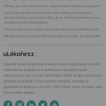
Pět tipů, jak začít dokonalé ráno. Nevynechejte snídani ani protažení
Způsob, jak se díváme do mobilu, velmi zatěžuje krční páteř, se
skloněnou hlavou je to stejná zátěž, jak se 40 kilovým pytlem na krku,
vysvětluje přední fyzioterapeut
Tipy maminek, jak na svačiny, aby je děti nenosily nesnědené domů
Jídlo jako palivo pro běžce: Důležité je nejen to, co jíte, ale i kdy to jíte
Největší česká medicínská online poradna a průkopník v oblasti
telemedicíny si klade za cíl zefektivnit a zkvalitnit české
zdravotnictví. Tým více jak 300 lékařů včetně desítek specialistů
obslouží průměrně 2 500 uživatelů měsíčně. Poradna je
pacientům k dispozici 24 hodin 7 dní v týdnu nejen na webu, ale i
přes mobilní aplikaci.