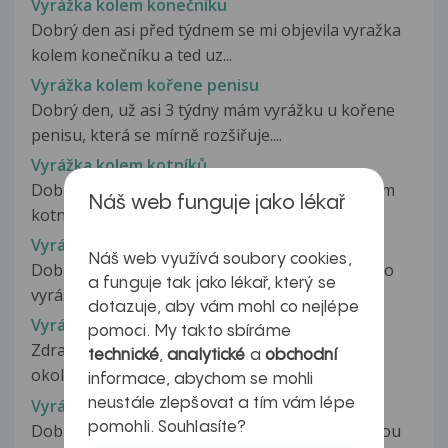
Vyrážka kolem konečníku
Dobrý den asi před týdnem se mi objevila vyražka
kolem konečníku a ted uz...
Vyrážka kolem kořene penisu
Dobrý den, už asi 3 týdny mám vyrážku u kořene
penisu, která se mírně rozšiřuje....
Vyrážka kolem kotníků
Dobrý den, trápí mě velmi svědivá vyrážka kolem
Náš web funguje jako lékař
kotníků, lehce i nártech. Někdy...
Vyrážka kolem koutků úst
Náš web využívá soubory cookies,
Dobrý den, chci se zeptat co je to za ekzém nebo
a funguje tak jako lékař, který se
vyrážku jak proti tomu bojovat....
dotazuje, aby vám mohl co nejlépe
Vyrážka kolem nosu a na bradě
pomoci. My takto sbíráme
Zdravím, už delší dobu se potýkám s vyrážkami
technické
,
analytické
a
obchodní
okolo nosu a brady. Kožního lékaře...
informace, abychom se mohli
Vyrážka kolem očí
neustále zlepšovat a tím vám lépe
pomohli. Souhlasíte?
Dobrý den už, od vánoc mám problém s vyrážkou