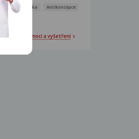
Antihistaminika
Antikoncepce
Antivirotika
Katalog nemocí a vyšetření