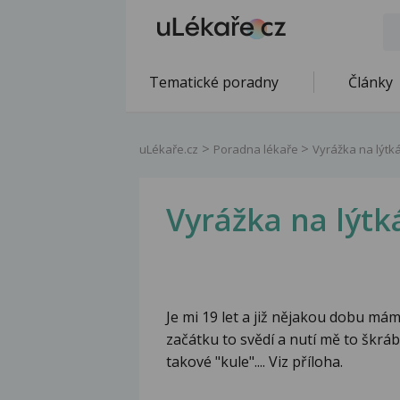
Tematické poradny
Články
uLékaře.cz
Poradna lékaře
Vyrážka na lýtk
Vyrážka na lýtk
Je mi 19 let a již nějakou dobu mám
začátku to svědí a nutí mě to škrá
takové "kule".... Viz příloha.