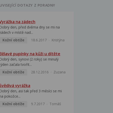
UVISEJÍCÍ DOTAZY Z PORADNY
Vyrážka na zádech
Dobry den, před dvěma dny se mi na
zádech v místě nad...
Kožní obtíže
18.6.2017
Kristýna
Bělavé pupínky na kůži u dítěte
Dobrý den, synovi (2 roky) se minulý
týden začala tvořit...
Kožní obtíže
28.12.2016
Zuzana
Svědivá vyrážka
Dobrý den, asi tak před 3 měsíci se mi
na pokožce...
Kožní obtíže
9.7.2017
Tomáš