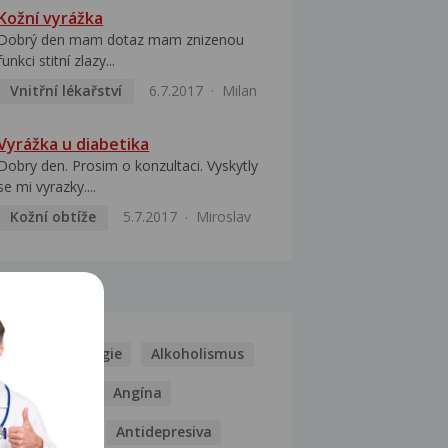
Kožní vyrážka
Dobrý den mam dotaz mam znizenou
funkci stitní zlazy...
Vnitřní lékařství
6.7.2017
Milan
Vyrážka u diabetika
Dobry den. Prosim o konzultaci. Vyskytly
se mi vyrazky....
Kožní obtíže
5.7.2017
Miroslav
MOCI
Kašel
Alergie
Alkoholismus
Analgetika
Angína
Antibiotika
Antidepresiva