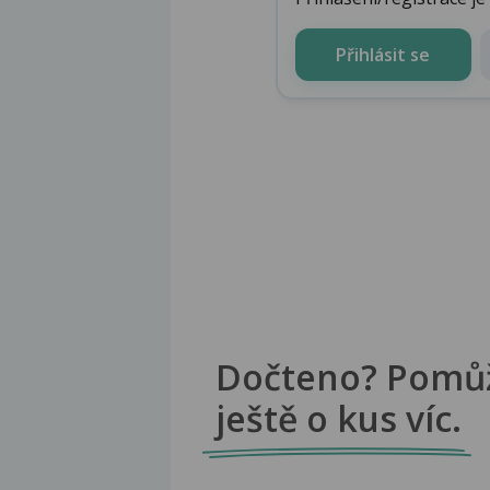
Přihlásit se
Dočteno? Pomů
ještě o kus víc.