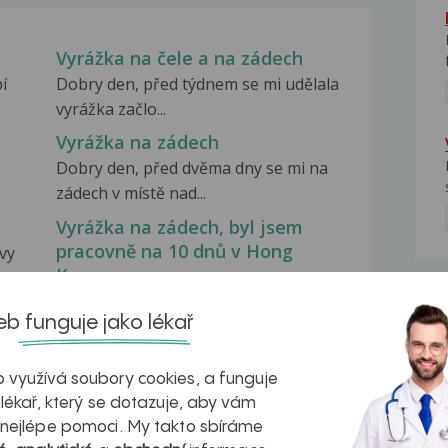
Vyrážka na čele a na zádech
í
Dobry den, před týdnem se mi udělala
vyrážka začlo...
Vyrážka na zádech
Dobry den, před dvěma dny se mi na
zádech v místě nad...
Vyrážka na zádech, byl jsem
pracovně na 10 dnů v Hong
vy
Kongu
NE
Dobrý den, byl jsem pracovně na 10
b funguje jako lékař
dnů v Hong Kongu....
 využívá soubory cookies, a funguje
 lékař, který se dotazuje, aby vám
 nejlépe pomoci. My takto sbíráme