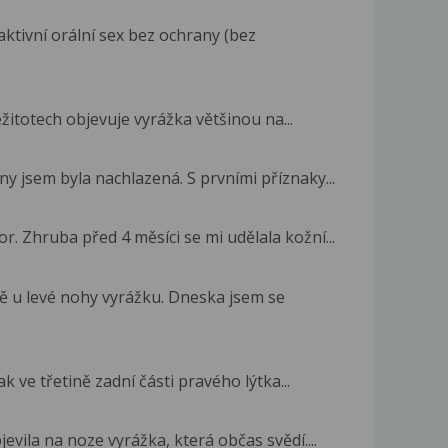
aktivní orální sex bez ochrany (bez
ležitotech objevuje vyrážka většinou na...
ny jsem byla nachlazená. S prvními příznaky...
. Zhruba před 4 měsíci se mi udělala kožní...
ně u levé nohy vyrážku. Dneska jsem se
ak ve třetině zadní části pravého lýtka...
evila na noze vyrážka, která občas svědí....