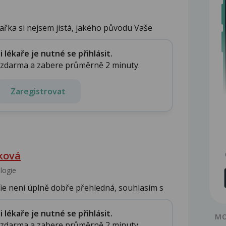
kařka si nejsem jistá, jakého původu Vaše
lékaře je nutné se přihlásit.
e zdarma a zabere průměrně 2 minuty.
Zaregistrovat
ková
logie
fie není úplně dobře přehledná, souhlasím s
lékaře je nutné se přihlásit.
MO
e zdarma a zabere průměrně 2 minuty.