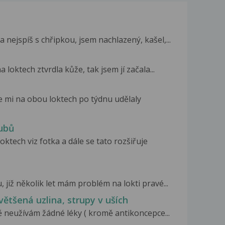
ejspíš s chřipkou, jsem nachlazený, kašel,...
loktech ztvrdla kůže, tak jsem jí začala...
e mi na obou loktech po týdnu udělaly
oubů
tech viz fotka a dále se tato rozšiřuje
, již několik let mám problém na lokti pravé...
většená uzlina, strupy v uších
ě neužívám žádné léky ( kromě antikoncepce...