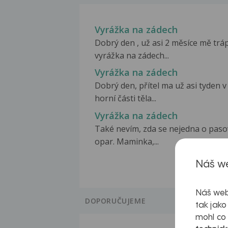
Vyrážka na zádech
Dobrý den , už asi 2 měsíce mě tráp
vyrážka na zádech...
Vyrážka na zádech
Dobrý den, přítel ma už asi tyden v
horní části těla...
Vyrážka na zádech
Také nevím, zda se nejedna o paso
opar. Maminka,...
Náš we
Náš web
DOPORUČUJEME
tak jako
mohl co