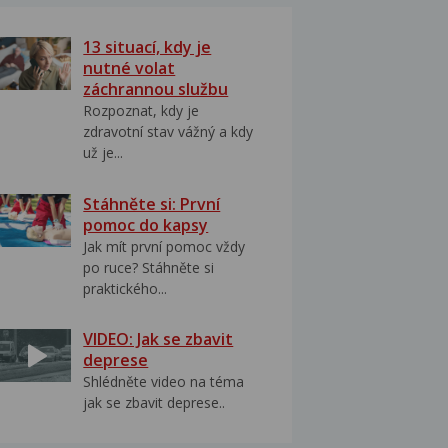
13 situací, kdy je
nutné volat
záchrannou službu
Rozpoznat, kdy je
zdravotní stav vážný a kdy
už je...
Stáhněte si: První
pomoc do kapsy
Jak mít první pomoc vždy
po ruce? Stáhněte si
praktického...
VIDEO: Jak se zbavit
deprese
Shlédněte video na téma
jak se zbavit deprese..