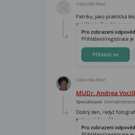
Odpovídá lékař:
Patriku, jako praktická lé
vyrážka je. Snad by se ...
Pro zobrazení odpovědi 
Přihlášení/registrace j
Přihlásit se
Odpovídá lékař:
MUDr. Andrea Vocil
Specializace:
Dermatovenero
Dobrý den, i když fotogra
kolegyní, že může ...
Pro zobrazení odpovědi 
Přihlášení/registrace j