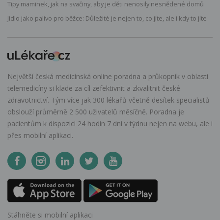
Tipy maminek, jak na svačiny, aby je děti nenosily nesnědené domů
Jídlo jako palivo pro běžce: Důležité je nejen to, co jíte, ale i kdy to jíte
Největší česká medicínská online poradna a průkopník v oblasti
telemedicíny si klade za cíl zefektivnit a zkvalitnit české
zdravotnictví. Tým více jak 300 lékařů včetně desítek specialistů
obslouží průměrně 2 500 uživatelů měsíčně. Poradna je
pacientům k dispozici 24 hodin 7 dní v týdnu nejen na webu, ale i
přes mobilní aplikaci.
Stáhněte si mobilní aplikaci