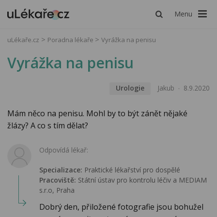
Menu
uLékaře.cz
Poradna lékaře
Vyrážka na penisu
Vyrážka na penisu
Urologie
Jakub
8.9.2020
Mám něco na penisu. Mohl by to být zánět nějaké
žlázy? A co s tím dělat?
Odpovídá lékař:
Specializace:
Praktické lékařství pro dospělé
Pracoviště:
Státní ústav pro kontrolu léčiv a MEDIAM
s.r.o, Praha
Dobrý den, přiložené fotografie jsou bohužel