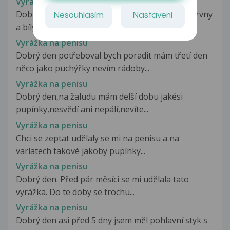
Vyrážka na penisu
Dobrý den....na žaludu se mi udělaly tyto bílé skrvny
Nesouhlasím
Nastavení
a bílý pupínek... mám...
Vyrážka na penisu
Dobrý den potřeboval bych poradit mám třetí den
něco jako puchýřky nevím rádoby...
Vyrážka na penisu
Dobrý den,na žaludu mám delší dobu jakési
pupínky,nesvědí ani nepálí,nevíte...
Vyrážka na penisu
Chci se zeptat udělaly se mi na penisu a na
varlatech takové jakoby pupínky...
Vyrážka na penisu
Dobrý den. Před pár měsíci se mi udělala tato
vyrážka. Do te doby se trochu...
Vyrážka na penisu
Dobrý den asi před 5 dny jsem měl pohlavní styk s