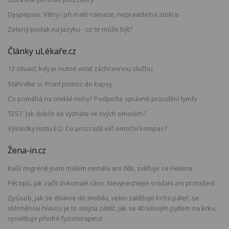
Dyspepsie: Větry i při malé námaze, nepravidelná stolice
Zelený povlak na jazyku - co to může být?
Články uLékaře.cz
13 situací, kdy je nutné volat záchrannou službu
Stáhněte si: První pomoc do kapsy
Co pomáhá na oteklé nohy? Podpořte správné proudění lymfy
TEST: Jak dobře se vyznáte ve svých emocích?
Výsledky testu EQ: Co prozradil váš emoční kompas?
Žena-in.cz
Kvůli migréně jsem málem neměla ani děti, svěřuje se Helena
Pět tipů, jak začít dokonalé ráno. Nevynechejte snídani ani protažení
Způsob, jak se díváme do mobilu, velmi zatěžuje krční páteř, se
skloněnou hlavou je to stejná zátěž, jak se 40 kilovým pytlem na krku,
vysvětluje přední fyzioterapeut