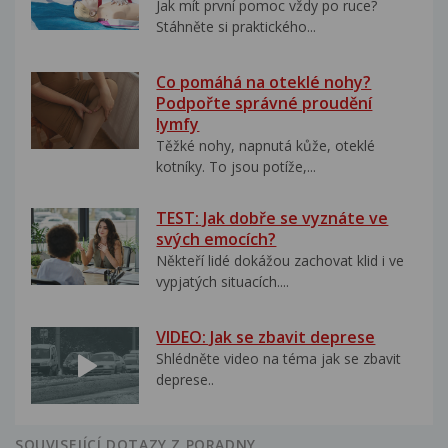
Jak mít první pomoc vždy po ruce?
Stáhněte si praktického...
Co pomáhá na oteklé nohy?
Podpořte správné proudění
lymfy
Těžké nohy, napnutá kůže, oteklé
kotníky. To jsou potíže,...
TEST: Jak dobře se vyznáte ve
svých emocích?
Někteří lidé dokážou zachovat klid i ve
vypjatých situacích....
VIDEO: Jak se zbavit deprese
Shlédněte video na téma jak se zbavit
deprese..
SOUVISEJÍCÍ DOTAZY Z PORADNY