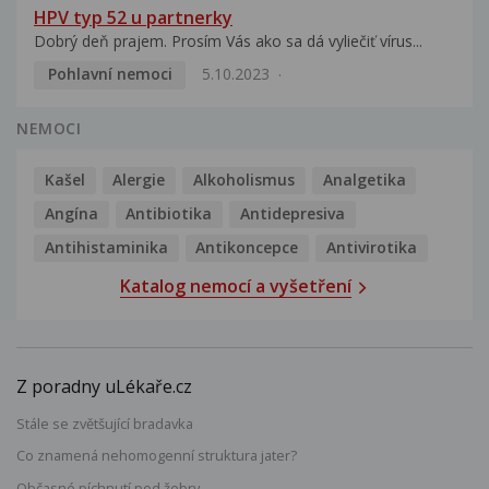
HPV typ 52 u partnerky
Dobrý deň prajem. Prosím Vás ako sa dá vyliečiť vírus...
Pohlavní nemoci
5.10.2023
NEMOCI
Kašel
Alergie
Alkoholismus
Analgetika
Angína
Antibiotika
Antidepresiva
Antihistaminika
Antikoncepce
Antivirotika
Katalog nemocí a vyšetření
Z poradny uLékaře.cz
Stále se zvětšující bradavka
Co znamená nehomogenní struktura jater?
Občasné píchnutí pod žebry