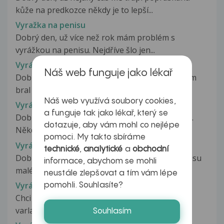
kůže na predkozce někdy je to lepší...
Vyražka na penisu
Dobrý den, už více než rok mám problém s
vyrážkou na penisu. Nejdříve šlo jen...
Vyrážka na penisu
Náš web funguje jako lékař
Dobry den chtel jsem se zeptat pred 14 dny jsem
bral antibiotika a objevila...
Náš web využívá soubory cookies,
Vyrážka na penisu
a funguje tak jako lékař, který se
Dobrý den, na penisu se mi objevily tyto skvrny.
dotazuje, aby vám mohl co nejlépe
Někdy se objeví i trhlina,...
pomoci. My takto sbíráme
Vyrážka na penisu
technické
,
analytické
a
obchodní
Dobrý den , mám problém. Už rok mám na penisu
informace, abychom se mohli
malé pupínky, jsou bíle... Nesvědí...
neustále zlepšovat a tím vám lépe
Vyrážka na penisu
pomohli. Souhlasíte?
Chci se zeptat udělaly se mi na penisu a na
varlatech takové jakoby pupínky...
Souhlasím