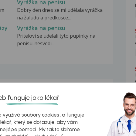
Vyrážka na penisu
am
Dobry den dnes se mi udělala vyrážka
na žaludu a predkosce...
ázy
Vyrážka na penisu
Pritelovi se udelali tyto pupinky na
penisu..nesvedi...
na zdravá játra?
Myasthenia gravis – vše, co...
b funguje jako lékař
 využívá soubory cookies, a funguje
 lékař, který se dotazuje, aby vám
 nejlépe pomoci. My takto sbíráme