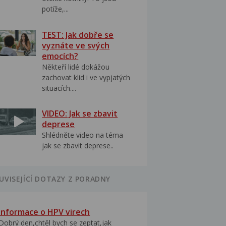
potíže,...
TEST: Jak dobře se
vyznáte ve svých
emocích?
Někteří lidé dokážou
zachovat klid i ve vypjatých
situacích....
VIDEO: Jak se zbavit
deprese
Shlédněte video na téma
jak se zbavit deprese..
UVISEJÍCÍ DOTAZY Z PORADNY
Informace o HPV virech
Dobrý den,chtěl bych se zeptat,jak