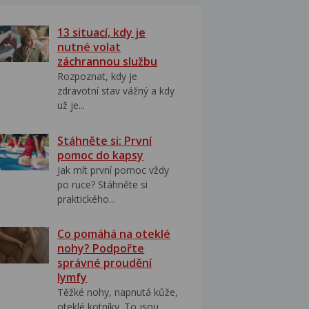
13 situací, kdy je
nutné volat
záchrannou službu
Rozpoznat, kdy je
zdravotní stav vážný a kdy
už je...
Stáhněte si: První
pomoc do kapsy
Jak mít první pomoc vždy
po ruce? Stáhněte si
praktického...
Co pomáhá na oteklé
nohy? Podpořte
správné proudění
lymfy
Těžké nohy, napnutá kůže,
oteklé kotníky. To jsou