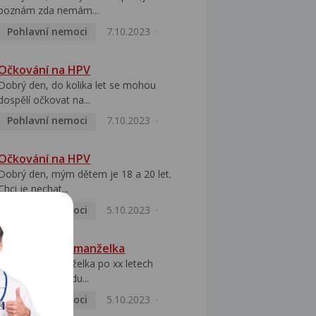
poznám zda nemám...
Pohlavní nemoci
7.10.2023
Očkování na HPV
Dobrý den, do kolika let se mohou
dospělí očkovat na...
Pohlavní nemoci
7.10.2023
Očkování na HPV
Dobrý den, mým dětem je 18 a 20 let.
Chci je nechat...
Pohlavní nemoci
5.10.2023
HPV pozitivní manželka
Dobrý den, manželka po xx letech
přivezla z Východu...
Pohlavní nemoci
5.10.2023