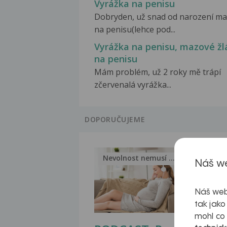
Vyrážka na penisu
Dobryden, už snad od narození m
na penisu(lehce pod...
Vyrážka na penisu, mazové žl
na penisu
Mám problém, už 2 roky mě trápí
zčervenalá vyrážka...
DOPORUČUJEME
Nevolnost nemusí být nutnou...
Jak 
Náš we
Náš web
tak jako
mohl co