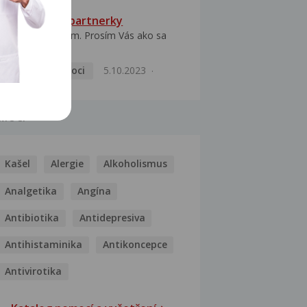
HPV typ 52 u partnerky
Dobrý deň prajem. Prosím Vás ako sa
dá vyliečiť vírus...
Pohlavní nemoci
5.10.2023
MOCI
Kašel
Alergie
Alkoholismus
Analgetika
Angína
Antibiotika
Antidepresiva
Antihistaminika
Antikoncepce
Antivirotika