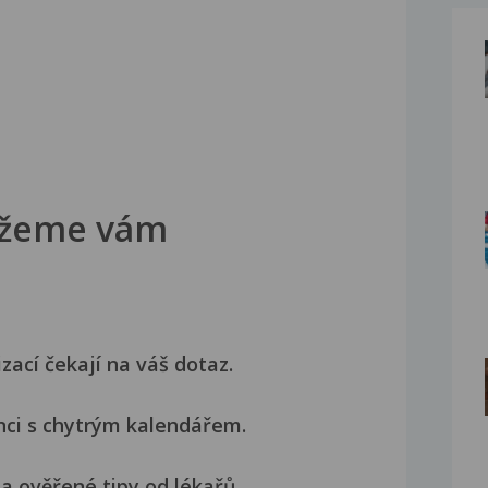
žeme vám
izací čekají na váš dotaz.
nci s chytrým kalendářem.
a ověřené tipy od lékařů.