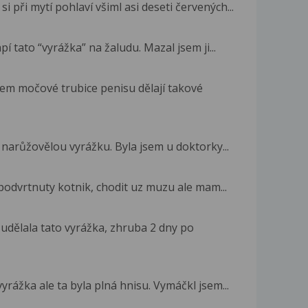
si při mytí pohlaví všiml asi deseti červených...
í tato “vyrážka” na žaludu. Mazal jsem ji...
lem močové trubice penisu dělají takové
narůžovělou vyrážku. Byla jsem u doktorky...
podvrtnuty kotnik, chodit uz muzu ale mam...
udělala tato vyrážka, zhruba 2 dny po
yrážka ale ta byla plná hnisu. Vymáčkl jsem...