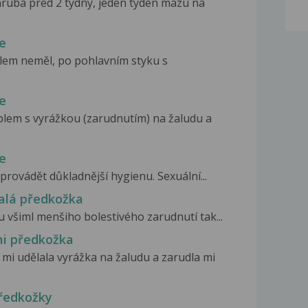
hruba pred 2 tydny, jeden tyden mazu na
e
lem neměl, po pohlavním styku s
e
blem s vyrážkou (zarudnutím) na žaludu a
e
rovádět důkladnější hygienu. Sexuální...
alá předkožka
u všiml menšiho bolestivého zarudnutí tak...
mi předkožka
mi udělala vyrážka na žaludu a zarudla mi
předkožky