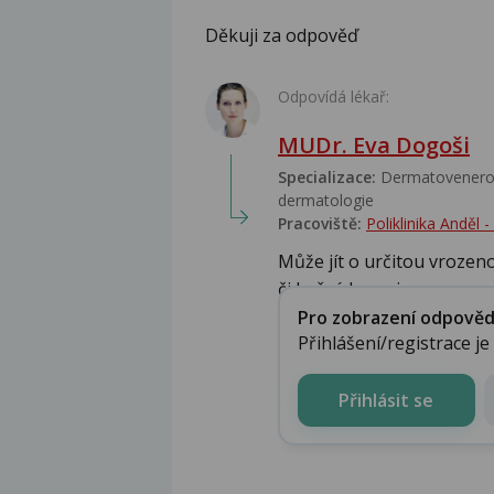
Děkuji za odpověď
Odpovídá lékař:
MUDr. Eva Dogoši
Specializace:
Dermatovenerolo
dermatologie
Pracoviště:
Poliklinika Anděl
Může jít o určitou vrozen
či kožních papi...
Pro zobrazení odpovědi 
Přihlášení/registrace j
Přihlásit se