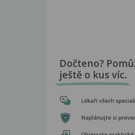
Dočteno? Pomů
ještě o kus víc.
Lékaři všech special
Naplánujte si preve
Objevujte praktické 