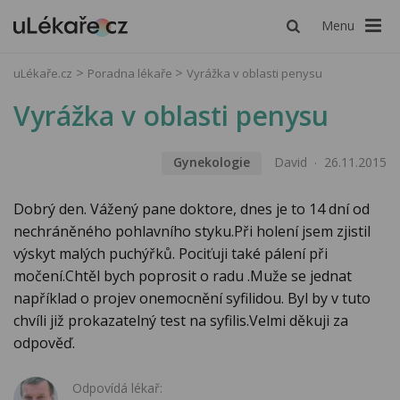
Menu
uLékaře.cz
Poradna lékaře
Vyrážka v oblasti penysu
Vyrážka v oblasti penysu
Gynekologie
David
26.11.2015
Dobrý den. Vážený pane doktore, dnes je to 14 dní od
nechráněného pohlavního styku.Při holení jsem zjistil
výskyt malých puchýřků. Pociťuji také pálení při
močení.Chtěl bych poprosit o radu .Muže se jednat
například o projev onemocnění syfilidou. Byl by v tuto
chvíli již prokazatelný test na syfilis.Velmi děkuji za
odpověď.
Odpovídá lékař: