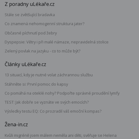
Z poradny uLékaře.cz
Stále se zvětšující bradavka
Co znamená nehomogenní struktura jater?
Občasné píchnutí pod žebry
Dyspepsie: Větry i při malé námaze, nepravidelná stolice
Zelený povlak na jazyku - co to může být?
Články uLékaře.cz
13 situací, kdy je nutné volat záchrannou službu
Stáhněte si: První pomoc do kapsy
Co pomáhá na oteklé nohy? Podpořte správné proudění lymfy
TEST: Jak dobře se vyznáte ve svých emocích?
Výsledky testu EQ: Co prozradil váš emoční kompas?
Žena-in.cz
Kvůli migréně jsem málem neměla ani děti, svěřuje se Helena