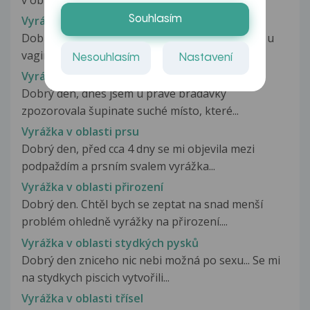
Vyrážka v oblasti pochvy
Souhlasím
Dobrý den, je mi 17 let a dnes nebo včera se mi u
vaginy udělal pupinek v barvě...
Nesouhlasím
Nastavení
Vyrážka v oblasti prsního dvorce
Dobrý den, dnes jsem u pravé bradavky
zpozorovala šupinate suché místo, které...
Vyrážka v oblasti prsu
Dobrý den, před cca 4 dny se mi objevila mezi
podpaždím a prsním svalem vyrážka...
Vyrážka v oblasti přirození
Dobrý den. Chtěl bych se zeptat na snad menší
problém ohledně vyrážky na přirození....
Vyrážka v oblasti stydkých pysků
Dobrý den zniceho nic nebi možná po sexu... Se mi
na stydkych piscich vytvořili...
Vyrážka v oblasti třísel