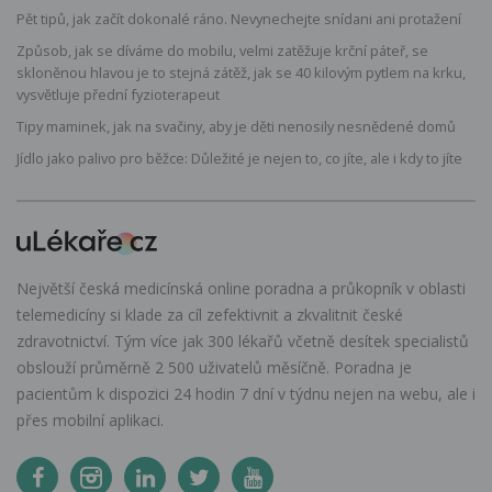
Pět tipů, jak začít dokonalé ráno. Nevynechejte snídani ani protažení
Způsob, jak se díváme do mobilu, velmi zatěžuje krční páteř, se
skloněnou hlavou je to stejná zátěž, jak se 40 kilovým pytlem na krku,
vysvětluje přední fyzioterapeut
Tipy maminek, jak na svačiny, aby je děti nenosily nesnědené domů
Jídlo jako palivo pro běžce: Důležité je nejen to, co jíte, ale i kdy to jíte
Největší česká medicínská online poradna a průkopník v oblasti
telemedicíny si klade za cíl zefektivnit a zkvalitnit české
zdravotnictví. Tým více jak 300 lékařů včetně desítek specialistů
obslouží průměrně 2 500 uživatelů měsíčně. Poradna je
pacientům k dispozici 24 hodin 7 dní v týdnu nejen na webu, ale i
přes mobilní aplikaci.