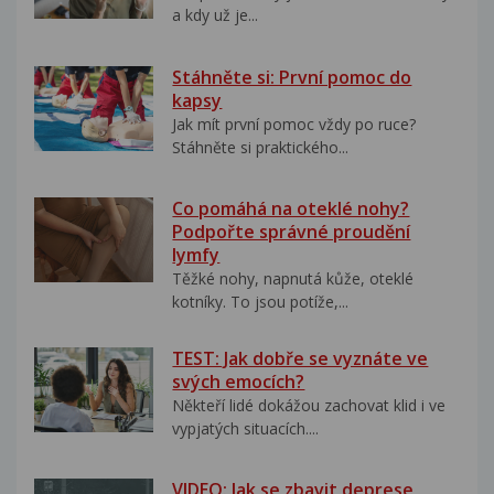
a kdy už je...
Stáhněte si: První pomoc do
kapsy
Jak mít první pomoc vždy po ruce?
Stáhněte si praktického...
Co pomáhá na oteklé nohy?
Podpořte správné proudění
lymfy
Těžké nohy, napnutá kůže, oteklé
kotníky. To jsou potíže,...
TEST: Jak dobře se vyznáte ve
svých emocích?
Někteří lidé dokážou zachovat klid i ve
vypjatých situacích....
VIDEO: Jak se zbavit deprese