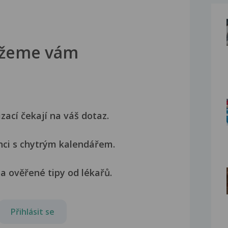
žeme vám
izací čekají na váš dotaz.
nci s chytrým kalendářem.
a ověřené tipy od lékařů.
Přihlásit se