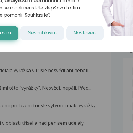
é
,
analytické
a
obchodní
informace,
kteří ji...
 se mohli neustále zlepšovat a tím
e pomohli. Souhlasíte?
lasím
Nesouhlasím
Nastavení
NE
lala vyrážka v třísle nesvědí ani nebolí...
šiml této "vyrážky". Nesvědí, nepálí. Před...
 mi pri lavom triesle vytvorili malé vyrážky....
v oblasti třísel a nad penisem udělaly