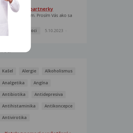
HPV typ 52 u partnerky
Dobrý deň prajem. Prosím Vás ako sa
dá vyliečiť vírus...
Pohlavní nemoci
5.10.2023
MOCI
Kašel
Alergie
Alkoholismus
Analgetika
Angína
Antibiotika
Antidepresiva
Antihistaminika
Antikoncepce
Antivirotika