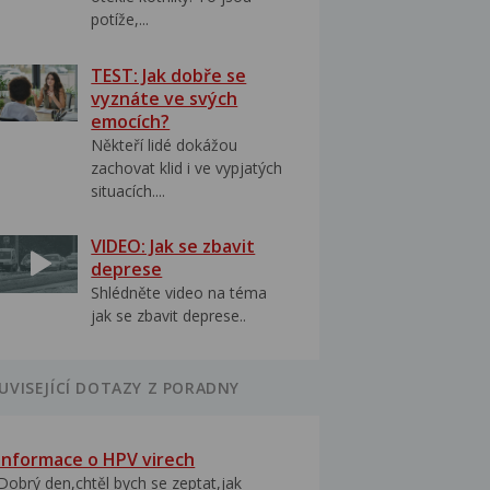
potíže,...
TEST: Jak dobře se
vyznáte ve svých
emocích?
Někteří lidé dokážou
zachovat klid i ve vypjatých
situacích....
VIDEO: Jak se zbavit
deprese
Shlédněte video na téma
jak se zbavit deprese..
UVISEJÍCÍ DOTAZY Z PORADNY
Informace o HPV virech
Dobrý den,chtěl bych se zeptat,jak