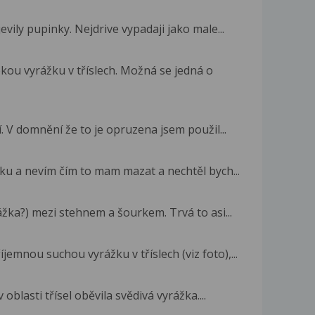
jevily pupinky. Nejdrive vypadaji jako male...
kou vyrážku v tříslech. Možná se jedná o
í. V domnění že to je opruzena jsem použil...
zku a nevím čím to mam mazat a nechtěl bych...
ážka?) mezi stehnem a šourkem. Trvá to asi...
emnou suchou vyrážku v tříslech (viz foto),...
blasti třísel oběvila svědivá vyrážka....