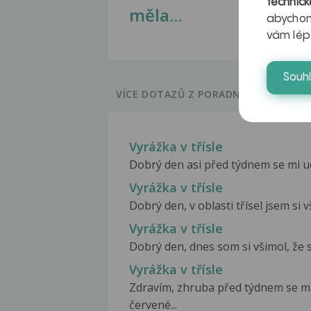
technick
měla...
abychom
vám lép
Souh
VÍCE DOTAZŮ Z PORADNY
Vyrážka v třísle
Dobrý den asi před týdnem se mi udě
Vyrážka v třísle
Dobrý den, v oblasti třísel jsem si v
Vyrážka v třísle
Dobrý den, dnes som si všimol, že sa
Vyrážka v třísle
Zdravím, zhruba před týdnem se mi 
červené...