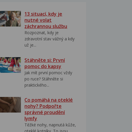
13 situací, kdy je
nutné volat
záchrannou službu
Rozpoznat, kdy je
zdravotní stav vážný a kdy
už je...
Stáhněte si: První
pomoc do kapsy
Jak mít první pomoc vždy
po ruce? Stáhněte si
praktického...
Co pomáhá na oteklé
nohy? Podpořte
správné proudění
lymfy
Těžké nohy, napnutá kůže,
oteklé kotníky. To jsou