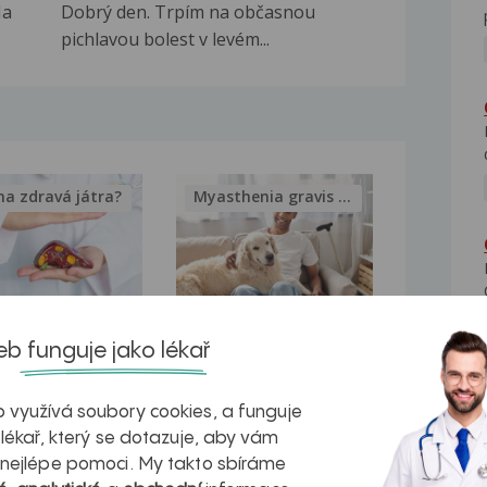
Na
Dobrý den. Trpím na občasnou
pichlavou bolest v levém...
na zdravá játra?
Myasthenia gravis – vše, co...
kovatění
Inovativní
b funguje jako lékař
r v datech a
léčba
 využívá soubory cookies, a funguje
azech
myastenie –
 lékař, který se dotazuje, aby vám
naděje pro ty,
 nejlépe pomoci. My takto sbíráme