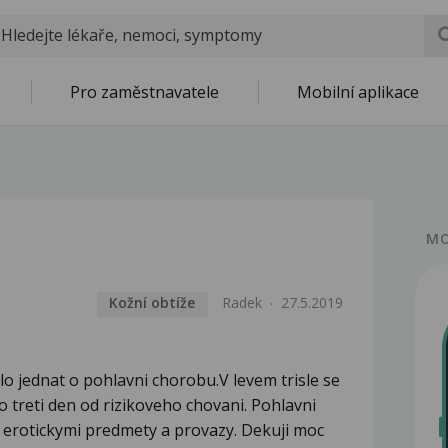
Pro zaměstnavatele
Mobilní aplikace
MO
Kožní obtíže
Radek
27.5.2019
lo jednat o pohlavni chorobu.V levem trisle se
o treti den od rizikoveho chovani. Pohlavni
 s erotickymi predmety a provazy. Dekuji moc