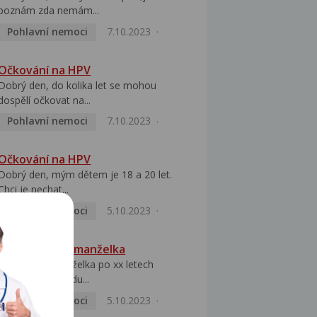
poznám zda nemám...
Pohlavní nemoci
7.10.2023
Očkování na HPV
Dobrý den, do kolika let se mohou
dospělí očkovat na...
Pohlavní nemoci
7.10.2023
Očkování na HPV
Dobrý den, mým dětem je 18 a 20 let.
Chci je nechat...
Pohlavní nemoci
5.10.2023
HPV pozitivní manželka
Dobrý den, manželka po xx letech
přivezla z Východu...
Pohlavní nemoci
5.10.2023