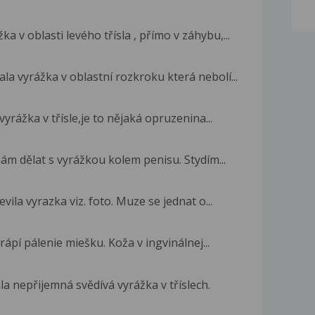
a v oblasti levého třísla , přímo v záhybu,...
la vyrážka v oblastní rozkroku která nebolí...
yrážka v třísle,je to nějaká opruzenina...
m dělat s vyrážkou kolem penisu. Stydím...
vila vyrazka viz. foto. Muze se jednat o...
pí pálenie miešku. Koža v ingvinálnej...
a nepřijemná svědívá vyrážka v tříslech.