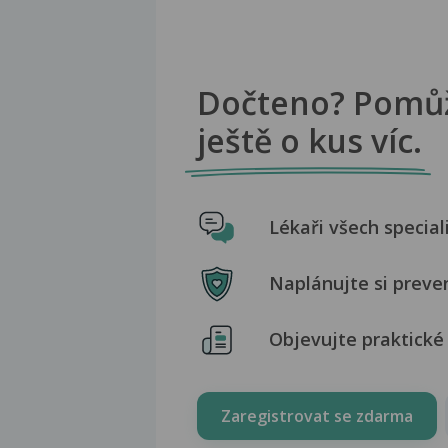
Dočteno? Pomů
ještě o kus víc.
Lékaři všech special
Naplánujte si preve
Objevujte praktické 
Zaregistrovat se zdarma