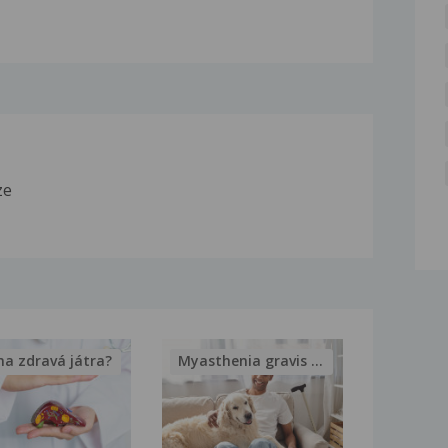
ze
na zdravá játra?
Myasthenia gravis – vše, co...