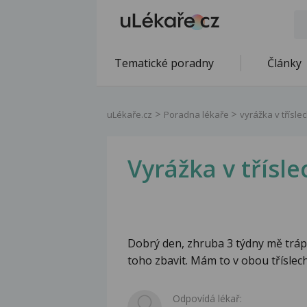
Tematické poradny
Články
uLékaře.cz
Poradna lékaře
vyrážka v třísle
Vyrážka v třísle
Dobrý den, zhruba 3 týdny mě trápí
toho zbavit. Mám to v obou tříslech
Odpovídá lékař: