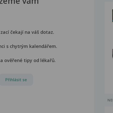
žeme vám
izací čekají na váš dotaz.
nci s chytrým kalendářem.
a ověřené tipy od lékařů.
Přihlásit se
NE