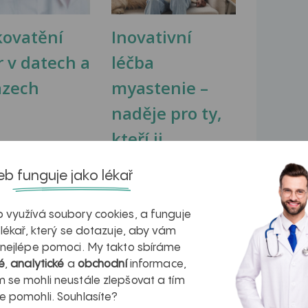
kovatění
Inovativní
r v datech a
léčba
azech
myastenie –
naděje pro ty,
kteří ji...
b funguje jako lékař
 využívá soubory cookies, a funguje
 lékař, který se dotazuje, aby vám
 nejlépe pomoci. My takto sbíráme
é
,
analytické
a
obchodní
informace,
 se mohli neustále zlepšovat a tím
m sexu se mi objevila vyrážka na tříslech,...
e pomohli. Souhlasíte?