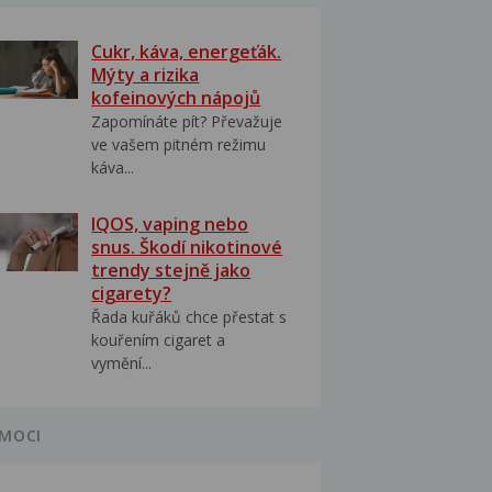
Cukr, káva, energeťák.
Mýty a rizika
kofeinových nápojů
Zapomínáte pít? Převažuje
ve vašem pitném režimu
káva...
IQOS, vaping nebo
snus. Škodí nikotinové
trendy stejně jako
cigarety?
Řada kuřáků chce přestat s
kouřením cigaret a
vymění...
MOCI