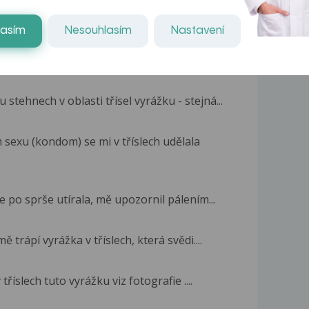
delsi dobu mam u trisel na obouch stranách...
lasím
Nesouhlasím
Nastavení
yrážka v na třísle. Jde o několik malých...
tehnech v oblasti třísel vyrážku - stejná...
sexu (kondom) se mi v tříslech udělala
 po sprše utírala, mě upozornil pálením...
 trápí vyrážka v tříslech, která svědi....
tříslech tuto vyrážku viz fotografie ....