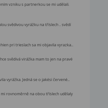
vním vzniku s partnerkou se mi udělali.
u svědivou vyrážku na tříslech .. svědí
en pri trieslach sa mi objavila vyrazka...
ehce svědivá virážka mam to jen na pravé
ila vyrážka. Jedná se o jakési červené...
 mi rovnoměrně na obou tříslech udělaly