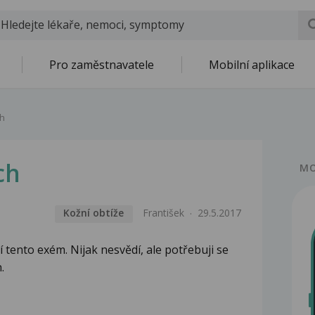
Pro zaměstnavatele
Mobilní aplikace
ch
ch
MO
Kožní obtíže
František
29.5.2017
 tento exém. Nijak nesvědí, ale potřebuji se
.