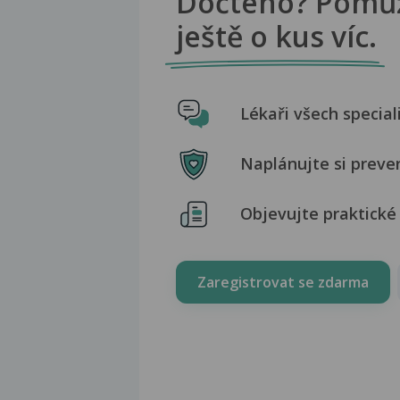
Dočteno? Pomů
ještě o kus víc.
Lékaři všech special
Naplánujte si preve
Objevujte praktické 
Zaregistrovat se zdarma