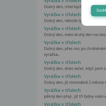
Vyrážka v tříslech
Dobrý den, chtel bych se optat. Uz 
Souh
Vyrážka v tříslech
Dobrý den, několik týdnů mne trápí v
Vyrážka v tříslech
Dobrý den, mám druhý den na obou s
Vyrážka v tříslech
Dobrý den, přes noc po chráněném 
vyrážka...
Vyrážka v tříslech
Dobrý den, dnes večer, když jsem se
Vyrážka v tříslech
Dobry den, již minimálně 2 měsíce mě
Vyrážka v tříslech
pěkný den přeji , již tři týdny mám v 
Vyrážka v tříslech