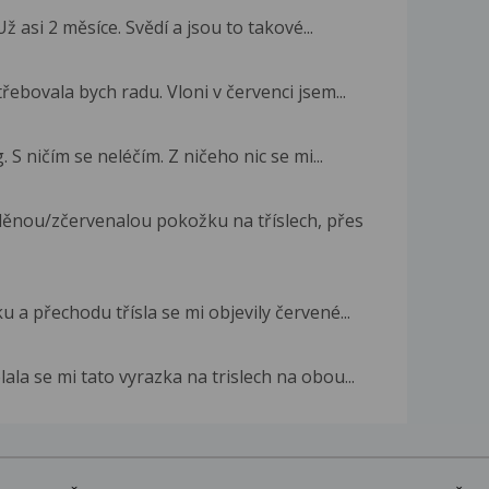
ž asi 2 měsíce. Svědí a jsou to takové...
ebovala bych radu. Vloni v červenci jsem...
 S ničím se neléčím. Z ničeho nic se mi...
ěnou/zčervenalou pokožku na tříslech, přes
ku a přechodu třísla se mi objevily červené...
ala se mi tato vyrazka na trislech na obou...