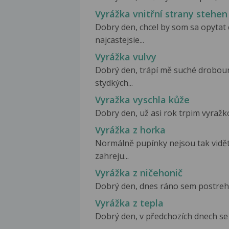
Vyrážka vnitřní strany stehen
Dobry den, chcel by som sa opytat
najcastejsie...
Vyrážka vulvy
Dobrý den, trápí mě suché droboun
stydkých...
Vyražka vyschla kůže
Dobry den, už asi rok trpim vyražko
Vyrážka z horka
Normálně pupínky nejsou tak vidět,k
zahreju...
Vyrážka z ničehonič
Dobrý den, dnes ráno sem postrehl,
Vyrážka z tepla
Dobrý den, v předchozích dnech se m