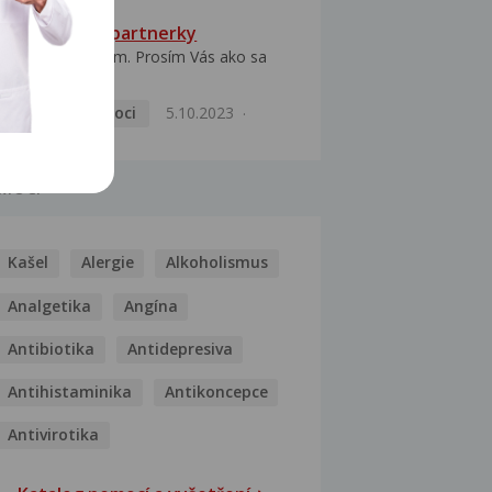
HPV typ 52 u partnerky
Dobrý deň prajem. Prosím Vás ako sa
dá vyliečiť vírus...
Pohlavní nemoci
5.10.2023
MOCI
Kašel
Alergie
Alkoholismus
Analgetika
Angína
Antibiotika
Antidepresiva
Antihistaminika
Antikoncepce
Antivirotika