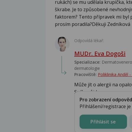
rukách) se mu udělala krupička, kt
škrabe. Je to způsobené nevhodn
faktorem? Tento přípravek mi byl 
prosím poradila?Děkuji Zedníková
Odpovídá lékař:
MUDr. Eva Dogoši
Specializace:
Dermatovenerolo
dermatologie
Pracoviště:
Poliklinika Anděl
Může jít o alergii na opalo
Spíše půjde...
Pro zobrazení odpovědi 
Přihlášení/registrace j
Přihlásit se