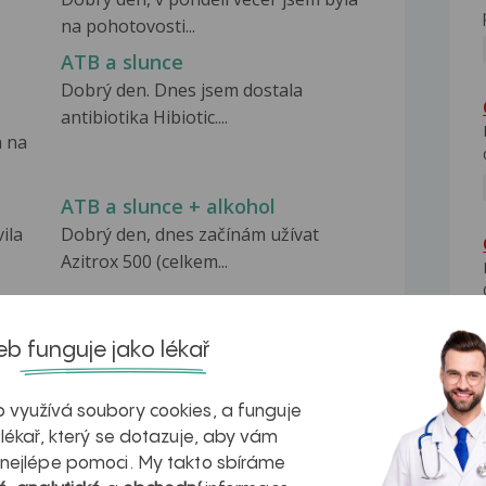
na pohotovosti...
ATB a slunce
Dobrý den. Dnes jsem dostala
antibiotika Hibiotic....
a na
ATB a slunce + alkohol
ila
Dobrý den, dnes začínám užívat
Azitrox 500 (celkem...
b funguje jako lékař
 využívá soubory cookies, a funguje
na zdravá játra?
Myasthenia gravis – vše, co...
 lékař, který se dotazuje, aby vám
 nejlépe pomoci. My takto sbíráme