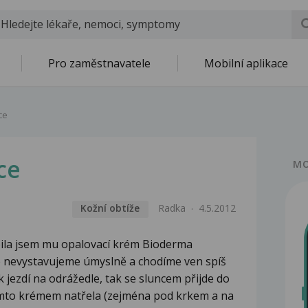
Pro zaměstnavatele
Mobilní aplikace
ce
ce
MO
Kožní obtíže
Radka
4.5.2012
ila jsem mu opalovací krém Bioderma
e nevystavujeme úmyslně a chodíme ven spíš
 jezdí na odrážedle, tak se sluncem přijde do
ímto krémem natřela (zejména pod krkem a na