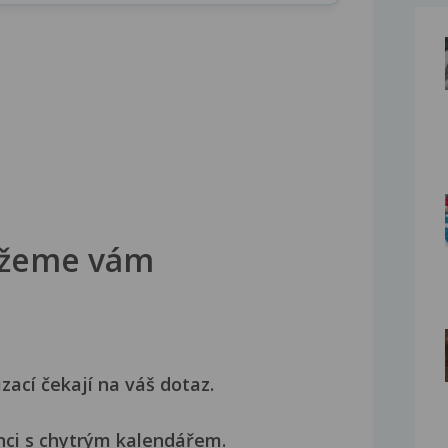
žeme vám
izací čekají na váš dotaz.
nci s chytrým kalendářem.