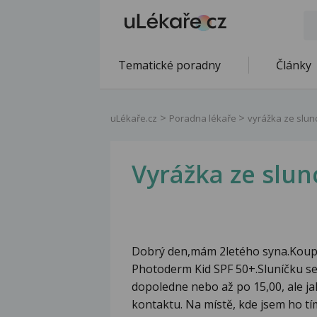
Tematické poradny
Články
uLékaře.cz
Poradna lékaře
vyrážka ze slun
Vyrážka ze slun
Dobrý den,mám 2letého syna.Koup
Photoderm Kid SPF 50+.Sluníčku s
dopoledne nebo až po 15,00, ale jak
kontaktu. Na místě, kde jsem ho t