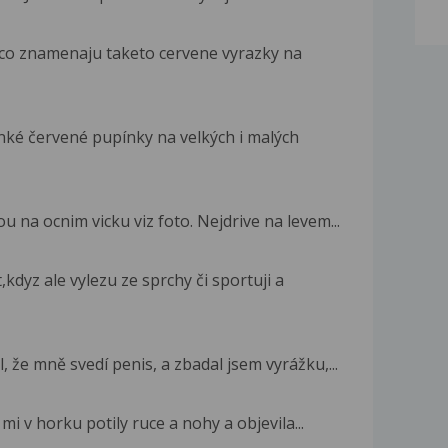
 co znamenaju taketo cervene vyrazky na
ké červené pupínky na velkých i malých
u na ocnim vicku viz foto. Nejdrive na levem...
dyz ale vylezu ze sprchy či sportuji a
 že mně svedí penis, a zbadal jsem vyrážku,...
i v horku potily ruce a nohy a objevila...