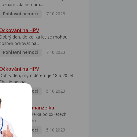
poznám zda nemám...
Pohlavní nemoci
7.10.2023
Očkování na HPV
Dobrý den, do kolika let se mohou
dospělí očkovat na...
Pohlavní nemoci
7.10.2023
Očkování na HPV
Dobrý den, mým dětem je 18 a 20 let.
Chci je nechat...
Pohlavní nemoci
5.10.2023
HPV pozitivní manželka
Dobrý den, manželka po xx letech
přivezla z Východu...
Pohlavní nemoci
5.10.2023