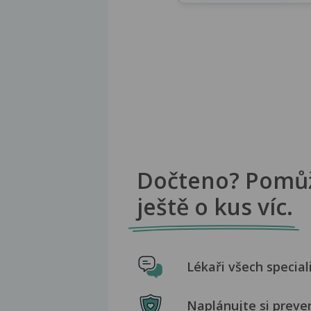
Dočteno? Pomů
ještě o kus víc.
Lékaři všech special
Naplánujte si preve