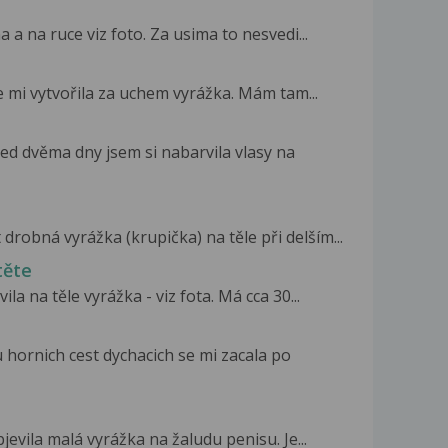
 a na ruce viz foto. Za usima to nesvedi...
e mi vytvořila za uchem vyrážka. Mám tam...
řed dvěma dny jsem si nabarvila vlasy na
 drobná vyrážka (krupička) na těle při delším...
těte
la na těle vyrážka - viz fota. Má cca 30...
ornich cest dychacich se mi zacala po
jevila malá vyrážka na žaludu penisu. Je...