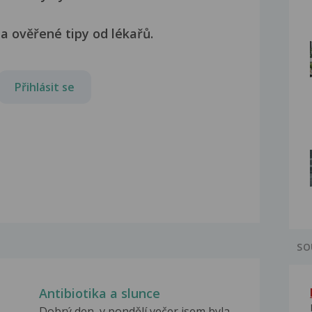
a ověřené tipy od lékařů.
Přihlásit se
SO
Antibiotika a slunce
Dobrý den, v pondělí večer jsem byla