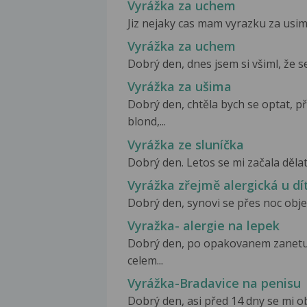
Vyrážka za uchem
Jiz nejaky cas mam vyrazku za usima
Vyrážka za uchem
Dobrý den, dnes jsem si všiml, že s
Vyrážka za ušima
Dobrý den, chtěla bych se optat, p
blond,...
Vyrážka ze sluníčka
Dobrý den. Letos se mi začala dělat
Vyrážka zřejmě alergická u dí
Dobrý den, synovi se přes noc objevi
Vyražka- alergie na lepek
Dobrý den, po opakovanem zanetu h
celem...
Vyrážka-Bradavice na penisu
Dobrý den, asi před 14 dny se mi ob