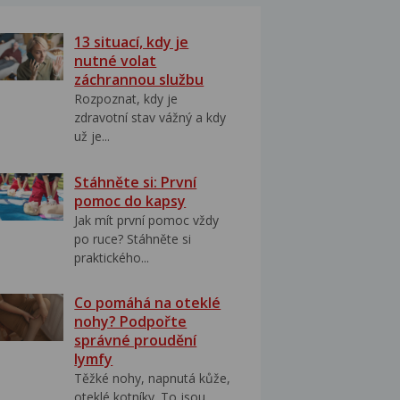
13 situací, kdy je
nutné volat
záchrannou službu
Rozpoznat, kdy je
zdravotní stav vážný a kdy
už je...
Stáhněte si: První
pomoc do kapsy
Jak mít první pomoc vždy
po ruce? Stáhněte si
praktického...
Co pomáhá na oteklé
nohy? Podpořte
správné proudění
lymfy
Těžké nohy, napnutá kůže,
oteklé kotníky. To jsou