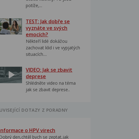
potíže,...
TEST: Jak dobře se
vyznáte ve svých
emocích?
Někteří lidé dokážou
zachovat klid i ve vypjatých
situacích....
VIDEO: Jak se zbavit
deprese
Shlédněte video na téma
jak se zbavit deprese..
UVISEJÍCÍ DOTAZY Z PORADNY
Informace o HPV virech
Dobrý den,chtěl bych se zeptat,jak