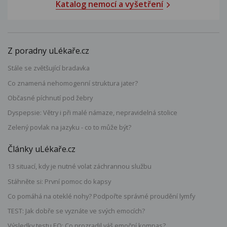
Katalog nemocí a vyšetření
Z poradny uLékaře.cz
Stále se zvětšující bradavka
Co znamená nehomogenní struktura jater?
Občasné píchnutí pod žebry
Dyspepsie: Větry i při malé námaze, nepravidelná stolice
Zelený povlak na jazyku - co to může být?
Články uLékaře.cz
13 situací, kdy je nutné volat záchrannou službu
Stáhněte si: První pomoc do kapsy
Co pomáhá na oteklé nohy? Podpořte správné proudění lymfy
TEST: Jak dobře se vyznáte ve svých emocích?
Výsledky testu EQ: Co prozradil váš emoční kompas?