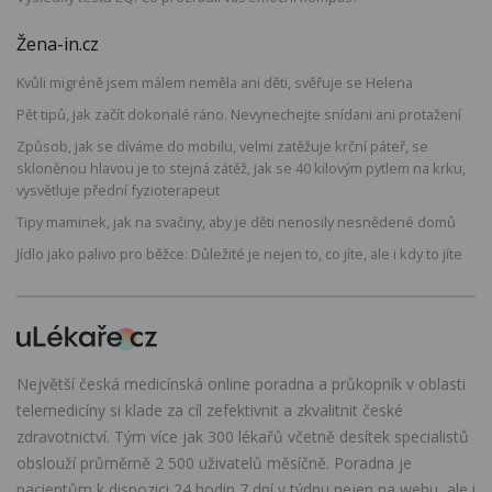
Žena-in.cz
Kvůli migréně jsem málem neměla ani děti, svěřuje se Helena
Pět tipů, jak začít dokonalé ráno. Nevynechejte snídani ani protažení
Způsob, jak se díváme do mobilu, velmi zatěžuje krční páteř, se
skloněnou hlavou je to stejná zátěž, jak se 40 kilovým pytlem na krku,
vysvětluje přední fyzioterapeut
Tipy maminek, jak na svačiny, aby je děti nenosily nesnědené domů
Jídlo jako palivo pro běžce: Důležité je nejen to, co jíte, ale i kdy to jíte
Největší česká medicínská online poradna a průkopník v oblasti
telemedicíny si klade za cíl zefektivnit a zkvalitnit české
zdravotnictví. Tým více jak 300 lékařů včetně desítek specialistů
obslouží průměrně 2 500 uživatelů měsíčně. Poradna je
pacientům k dispozici 24 hodin 7 dní v týdnu nejen na webu, ale i