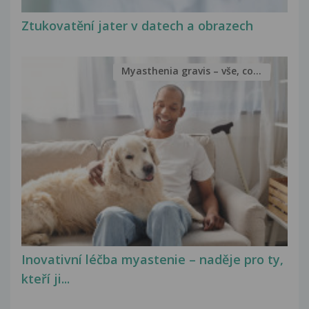
Ztukovatění jater v datech a obrazech
Myasthenia gravis – vše, co...
Inovativní léčba myastenie – naděje pro ty,
kteří ji...