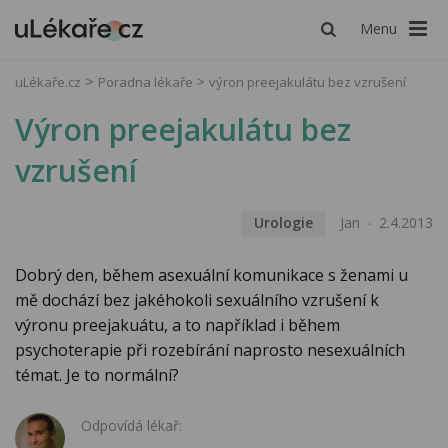
Menu
uLékaře.cz
Poradna lékaře
výron preejakulátu bez vzrušení
Výron preejakulátu bez
vzrušení
Urologie
Jan
2.4.2013
Dobrý den, během asexuální komunikace s ženami u
mě dochází bez jakéhokoli sexuálního vzrušení k
výronu preejakuátu, a to například i během
psychoterapie při rozebírání naprosto nesexuálních
témat. Je to normální?
Odpovídá lékař: