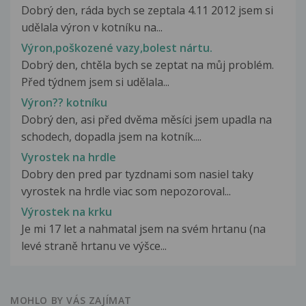
Dobrý den, ráda bych se zeptala 4.11 2012 jsem si
udělala výron v kotníku na...
Výron,poškozené vazy,bolest nártu.
Dobrý den, chtěla bych se zeptat na můj problém.
Před týdnem jsem si udělala...
Výron?? kotníku
Dobrý den, asi před dvěma měsíci jsem upadla na
schodech, dopadla jsem na kotník....
Vyrostek na hrdle
Dobry den pred par tyzdnami som nasiel taky
vyrostek na hrdle viac som nepozoroval...
Výrostek na krku
Je mi 17 let a nahmatal jsem na svém hrtanu (na
levé straně hrtanu ve výšce...
MOHLO BY VÁS ZAJÍMAT