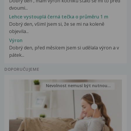
Dobrý den , mám výron kotníku stalo se mi to před
dvoumi...
Lehce vystouplá černá tečka o průměru 1 m
Dobrý den, všiml jsem si, že se mi na koleně
objevila...
Výron
Dobrý den, před měsícem jsem si udělala výron a v
pátek...
DOPORUČUJEME
Nevolnost nemusí být nutnou...