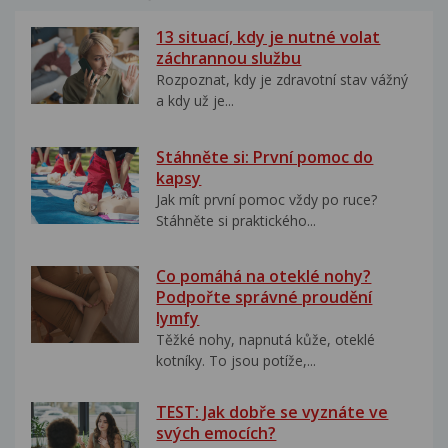
13 situací, kdy je nutné volat
záchrannou službu
Rozpoznat, kdy je zdravotní stav vážný
a kdy už je...
Stáhněte si: První pomoc do
kapsy
Jak mít první pomoc vždy po ruce?
Stáhněte si praktického...
Co pomáhá na oteklé nohy?
Podpořte správné proudění
lymfy
Těžké nohy, napnutá kůže, oteklé
kotníky. To jsou potíže,...
TEST: Jak dobře se vyznáte ve
svých emocích?