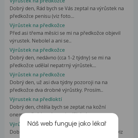
Výrůstek na předkožce
Dobrý den, Rád bych se Vás zeptal na výrůstek na
předkožce penisu (viz foto....
Výrůstek na předkožce
Před asi třema měsíci se mi na předkožce objevil
výrustek. Nebolel a ani se...
Výrůstek na předkožce
Dobrý den, nedávno (cca 1-2 týdny) se mi na
předkožce udělal nepatrný výrůstek....
Výrůstek na předkožce
Dobrý den, už asi dva týdny pozoroji na na
předkožce dva drobné výrůstky. Prosím...
Výrustek na předloktí
Dobrý den, chtěla bych se zeptat na kožní
onemocnění, které se mi udělalo letos...
Výrůstek na předloktí
Náš web funguje jako lékař
Dobrý den, na předloktí se mi udělal výrůstek (viz