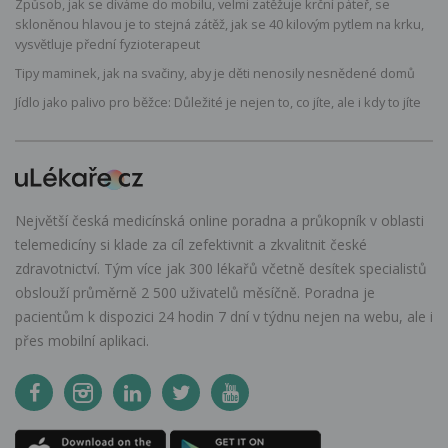
Způsob, jak se díváme do mobilu, velmi zatěžuje krční páteř, se
skloněnou hlavou je to stejná zátěž, jak se 40 kilovým pytlem na krku,
vysvětluje přední fyzioterapeut
Tipy maminek, jak na svačiny, aby je děti nenosily nesnědené domů
Jídlo jako palivo pro běžce: Důležité je nejen to, co jíte, ale i kdy to jíte
Největší česká medicínská online poradna a průkopník v oblasti
telemedicíny si klade za cíl zefektivnit a zkvalitnit české
zdravotnictví. Tým více jak 300 lékařů včetně desítek specialistů
obslouží průměrně 2 500 uživatelů měsíčně. Poradna je
pacientům k dispozici 24 hodin 7 dní v týdnu nejen na webu, ale i
přes mobilní aplikaci.