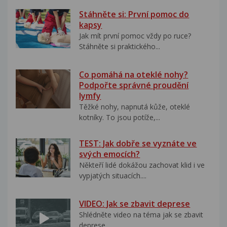
Stáhněte si: První pomoc do
kapsy
Jak mít první pomoc vždy po ruce?
Stáhněte si praktického...
Co pomáhá na oteklé nohy?
Podpořte správné proudění
lymfy
Těžké nohy, napnutá kůže, oteklé
kotníky. To jsou potíže,...
TEST: Jak dobře se vyznáte ve
svých emocích?
Někteří lidé dokážou zachovat klid i ve
vypjatých situacích....
VIDEO: Jak se zbavit deprese
Shlédněte video na téma jak se zbavit
deprese..