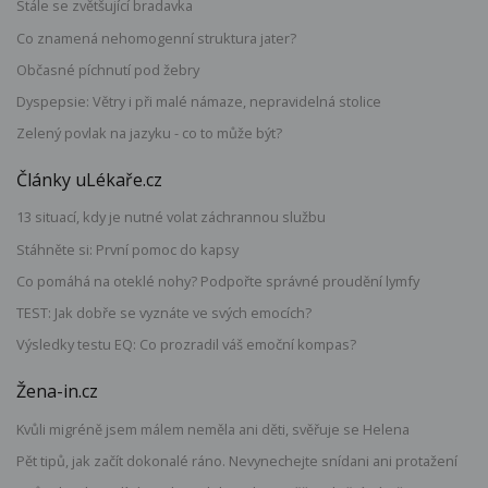
Stále se zvětšující bradavka
Co znamená nehomogenní struktura jater?
Občasné píchnutí pod žebry
Dyspepsie: Větry i při malé námaze, nepravidelná stolice
Zelený povlak na jazyku - co to může být?
Články uLékaře.cz
13 situací, kdy je nutné volat záchrannou službu
Stáhněte si: První pomoc do kapsy
Co pomáhá na oteklé nohy? Podpořte správné proudění lymfy
TEST: Jak dobře se vyznáte ve svých emocích?
Výsledky testu EQ: Co prozradil váš emoční kompas?
Žena-in.cz
Kvůli migréně jsem málem neměla ani děti, svěřuje se Helena
Pět tipů, jak začít dokonalé ráno. Nevynechejte snídani ani protažení