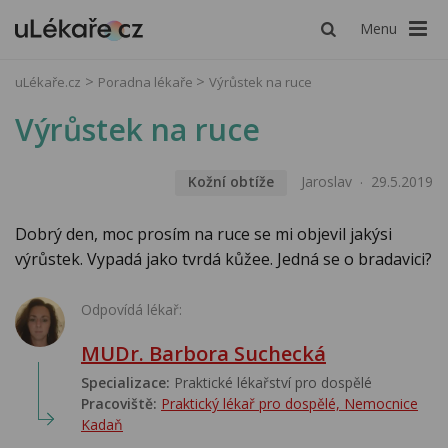
Menu
uLékaře.cz
Poradna lékaře
Výrůstek na ruce
Výrůstek na ruce
Kožní obtíže
Jaroslav
29.5.2019
Dobrý den, moc prosím na ruce se mi objevil jakýsi
výrůstek. Vypadá jako tvrdá kůžee. Jedná se o bradavici?
Odpovídá lékař:
MUDr. Barbora Suchecká
Specializace:
Praktické lékařství pro dospělé
Pracoviště:
Praktický lékař pro dospělé, Nemocnice
Kadaň