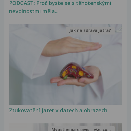
PODCAST: Proč byste se s těhotenskými
nevolnostmi měla...
Jak na zdravá játra?
Ztukovatění jater v datech a obrazech
Myasthenia gravis – vše, co...