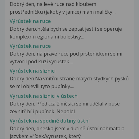
Dobrý den, na levé ruce nad kloubem
prostředníčku (jakoby v jamce) mám maličký,...
Výrůstek na ruce
Dobrý den.chtěla bych se zeptat jestli se operuje
komplexní regionální bolestivý...
Výrůstek na ruce
Dobry den, na prave ruce pod prstenickem se mi
vytvoril pod kuzi vyrustek....
Výrůstek na sliznici
Dobrý den.Na vnitřní straně malých stydkých pysků
se mi objevili tyto pupínky....
Výrustek na sliznici v ústech
Dobrý den. Před cca 2.měsíci se mi udělal v puse
zevnitř bílí pupínek. Nebolel...
Výrůstek na spodině dutiny ústní
Dobrý den, dneska jsem v dutině ústní nahmatala
jazykem vřídek/výrůstek, který...