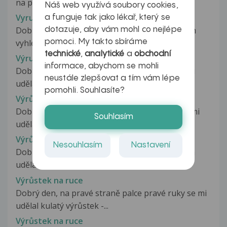
na přiložené fotografii dole...
Náš web využívá soubory cookies,
Vyrustek na rtu
a funguje tak jako lékař, který se
Dobry den, muzete mi prosim poradit, zda mam
dotazuje, aby vám mohl co nejlépe
vyhledat kozniho lekare. Jiz 10...
pomoci. My takto sbíráme
technické
,
analytické
a
obchodní
Výrustek na rtu
informace, abychom se mohli
Dobrý den, na dolním rtu na vnější straně se mi
neustále zlepšovat a tím vám lépe
udělal pupínek nebo taková malá...
pomohli. Souhlasíte?
Výrůstek na rtu
Dobrý den, na spodním rtu z vnitřní straně se mi
Souhlasím
udělal výrustek asi půl roku...
Výrůstek na rtu
Nesouhlasím
Nastavení
Dobrý den, na horním rtu se mi cca před rokem
udělal nepatrný výrůstek (připomínající...
Výrůstek na ruce
Dobrý den, na pravé straně palce pravé ruky se mi
udělal kulatý výrůstek -...
Výrůstek na ruce