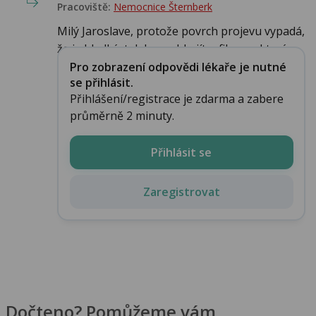
Pracoviště:
Nemocnice Šternberk
Milý Jaroslave, protože povrch projevu vypadá,
že je hladký, tak by mohlo jít o fibrom, který...
Pro zobrazení odpovědi lékaře je nutné
se přihlásit.
Přihlášení/registrace je zdarma a zabere
průměrně 2 minuty.
Přihlásit se
Zaregistrovat
Dočteno? Pomůžeme vám