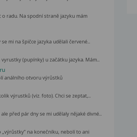
t o radu. Na spodní straně jazyku mám
se mi na špičce jazyka udělali červené...
 vyrustky (pupínky) u začátku jazyka. Mám...
ru
lí análního otvoru výrůstků
 výrustků (viz. foto). Chci se zeptat,...
ale před pár dny se mi udělaly nějaké divné...
o „výrůstky” na konečníku, nebolí to ani