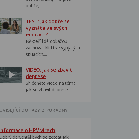
potíže,...
TEST: Jak dobře se
vyznáte ve svých
emocích?
Někteří lidé dokážou
zachovat klid i ve vypjatých
situacích....
VIDEO: Jak se zbavit
deprese
Shlédněte video na téma
jak se zbavit deprese..
UVISEJÍCÍ DOTAZY Z PORADNY
Informace o HPV virech
Dobrý den,chtěl bych se zeptat,jak