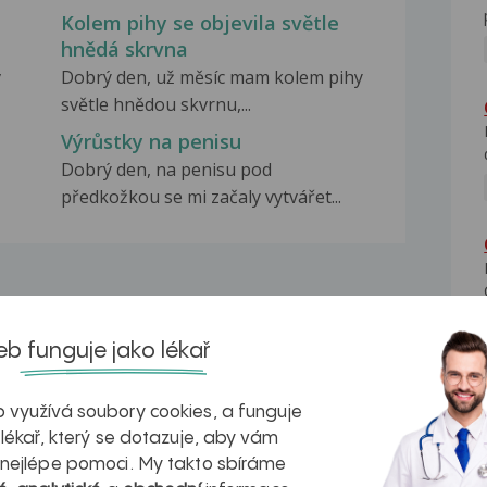
Kolem pihy se objevila světle
hnědá skrvna
v
Dobrý den, už měsíc mam kolem pihy
světle hnědou skvrnu,...
Výrůstky na penisu
Dobrý den, na penisu pod
předkožkou se mi začaly vytvářet...
b funguje jako lékař
na zdravá játra?
Myasthenia gravis – vše, co...
 využívá soubory cookies, a funguje
 lékař, který se dotazuje, aby vám
 nejlépe pomoci. My takto sbíráme