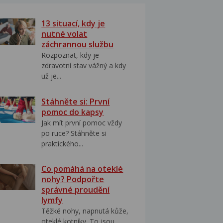
13 situací, kdy je
nutné volat
záchrannou službu
Rozpoznat, kdy je
zdravotní stav vážný a kdy
už je...
Stáhněte si: První
pomoc do kapsy
Jak mít první pomoc vždy
po ruce? Stáhněte si
praktického...
Co pomáhá na oteklé
nohy? Podpořte
správné proudění
lymfy
Těžké nohy, napnutá kůže,
oteklé kotníky. To jsou