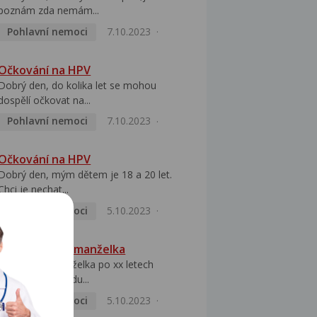
poznám zda nemám...
Pohlavní nemoci
7.10.2023
Očkování na HPV
Dobrý den, do kolika let se mohou
dospělí očkovat na...
Pohlavní nemoci
7.10.2023
Očkování na HPV
Dobrý den, mým dětem je 18 a 20 let.
Chci je nechat...
Pohlavní nemoci
5.10.2023
HPV pozitivní manželka
Dobrý den, manželka po xx letech
přivezla z Východu...
Pohlavní nemoci
5.10.2023