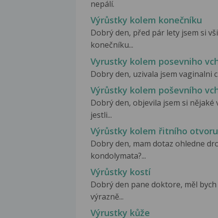
nepálí.
Výrůstky kolem konečníku
Dobrý den, před pár lety jsem si v
konečníku...
Vyrustky kolem posevniho vc
Dobry den, uzivala jsem vaginalni ci
Výrůstky kolem poševního vc
Dobrý den, objevila jsem si nějak
jestli...
Výrůstky kolem řitního otvoru
Dobry den, mam dotaz ohledne dro
kondolymata?...
Výrůstky kostí
Dobrý den pane doktore, měl bych
výrazně...
Výrustky kůže