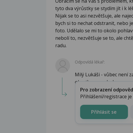
Obracím se na Vás s problémem, kte
tyto dva výrůstky se stydím jít i k l
Nijak se to asi nezvětšuje, ale naj
bych si to nechat odstranit, nebo j
foto. Udělalo se mi to okolo pohlav
nebolí to, nezvětšuje se to, ale chtě
radu.
Odpovídá lékař:
Milý Lukáši - vůbec není z
obraťte na ambulanc...
Pro zobrazení odpovědi 
Přihlášení/registrace j
Přihlásit se