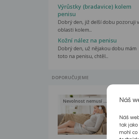
Výrůstky (bradavice) kolem
penisu
Dobrý den, již delší dobu pozoruji 
oblasti kolem...
Kožní nález na penisu
Dobrý den, už nějakou dobu mám
toto na penisu, chtěl...
DOPORUČUJEME
Náš we
Nevolnost nemusí být nutnou...
Jak 
Náš web
tak jako
mohl co