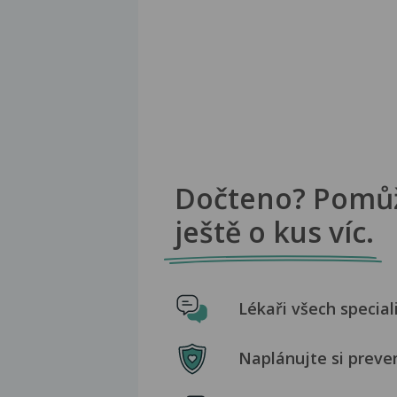
Dočteno? Pomů
ještě o kus víc.
Lékaři všech special
Naplánujte si preve