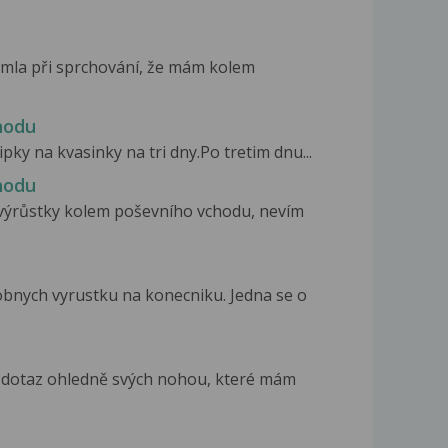
šimla při sprchování, že mám kolem
hodu
pky na kvasinky na tri dny.Po tretim dnu...
hodu
é výrůstky kolem poševního vchodu, nevím
bnych vyrustku na konecniku. Jedna se o
 dotaz ohledně svých nohou, které mám