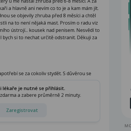
rý u mě nastal zhruba před 6-8 měsíci. A za
ékaři a hlavně ani nevím co to je a kam mám jít.
ednou se objevily zhruba před 8 měsíci a chtěl
estli na to není nějaká mast. Prosím o radu viz
ního ústrojí... kousek nad penisem. Nesvědí to
l bych si to nechat určitě odstranit. Děkuji za
apotřebí se za cokoliv stydět. S důvěrou se
lékaře je nutné se přihlásit.
e zdarma a zabere průměrně 2 minuty.
Zaregistrovat
MO