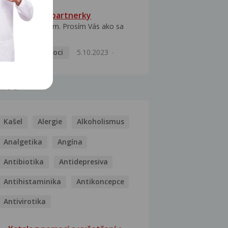
HPV typ 52 u partnerky
Dobrý deň prajem. Prosím Vás ako sa
dá vyliečiť vírus...
Pohlavní nemoci
5.10.2023
MOCI
Kašel
Alergie
Alkoholismus
Analgetika
Angína
Antibiotika
Antidepresiva
Antihistaminika
Antikoncepce
Antivirotika