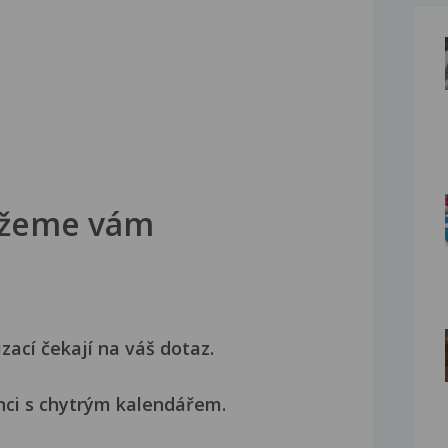
žeme vám
izací čekají na váš dotaz.
nci s chytrým kalendářem.