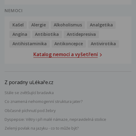
NEMOCI
Kašel
Alergie
Alkoholismus
Analgetika
Angína
Antibiotika
Antidepresiva
Antihistaminika
Antikoncepce
Antivirotika
Katalog nemocí a vyšetření
Z poradny uLékaře.cz
Stále se zvětšující bradavka
Co znamená nehomogenní struktura jater?
Občasné píchnutí pod žebry
Dyspepsie: Větry i při malé námaze, nepravidelná stolice
Zelený povlak na jazyku - co to může být?