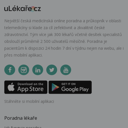
Největší česká medicínská online poradna a průkopník v oblasti
telemedicíny si klade za cíl zefektivnit a zkvalitnit české
zdravotnictví. Tým více jak 300 lékařů včetně desítek specialistů
obslouží průměrně 2 500 uživatelů měsíčně. Poradna je
pacientům k dispozici 24 hodin 7 dní v týdnu nejen na webu, ale i
přes mobilní aplikaci.
Stáhněte si mobilní aplikaci
Poradna lékaře
Jak funguje poradna