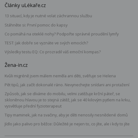
Články uLékaře.cz
13 situací, kdy je nutné volat záchrannou službu
Stáhněte si: První pomoc do kapsy
Co pomáhá na oteklé nohy? Podpořte správné proudění lymfy
TEST: Jak dobře se vyznáte ve svých emocích?
Výsledky testu EQ: Co prozradil váš emoční kompas?
Žena-in.cz
Kvůli migréně jsem málem neměla ani děti, svěřuje se Helena
Pět tipů, jak začít dokonalé ráno. Nevynechejte snídani ani protažení
Způsob, jak se díváme do mobilu, velmi zatěžuje krční páteř, se
skloněnou hlavou je to stejná zátěž, jak se 40 kilovým pytlem na krku,
vysvětluje přední fyzioterapeut
Tipy maminek, jak na svačiny, aby je děti nenosily nesnědené domů
Jídlo jako palivo pro běžce: Důležité je nejen to, co jíte, ale i kdy to jíte