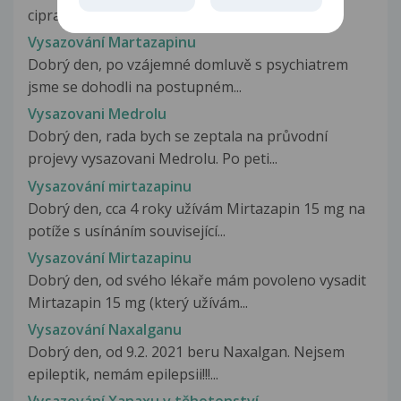
cipralex 10mg ráno a večer Lexaurin...
Vysazování Martazapinu
Dobrý den, po vzájemné domluvě s psychiatrem
jsme se dohodli na postupném...
Vysazovani Medrolu
Dobrý den, rada bych se zeptala na průvodní
projevy vysazovani Medrolu. Po peti...
Vysazování mirtazapinu
Dobrý den, cca 4 roky užívám Mirtazapin 15 mg na
potíže s usínáním související...
Vysazování Mirtazapinu
Dobrý den, od svého lékaře mám povoleno vysadit
Mirtazapin 15 mg (který užívám...
Vysazování Naxalganu
Dobrý den, od 9.2. 2021 beru Naxalgan. Nejsem
epileptik, nemám epilepsii!!!...