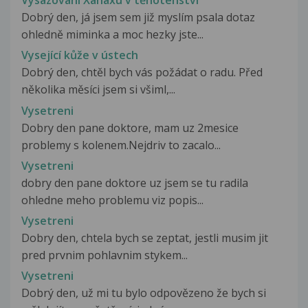
Vysazování Xanaxu v těhotenství
Dobrý den, já jsem sem již myslím psala dotaz
ohledně miminka a moc hezky jste...
Vysející kůže v ústech
Dobrý den, chtěl bych vás požádat o radu. Před
několika měsíci jsem si všiml,...
Vysetreni
Dobry den pane doktore, mam uz 2mesice
problemy s kolenem.Nejdriv to zacalo...
Vysetreni
dobry den pane doktore uz jsem se tu radila
ohledne meho problemu viz popis...
Vysetreni
Dobry den, chtela bych se zeptat, jestli musim jit
pred prvnim pohlavnim stykem...
Vysetreni
Dobrý den, už mi tu bylo odpovězeno že bych si