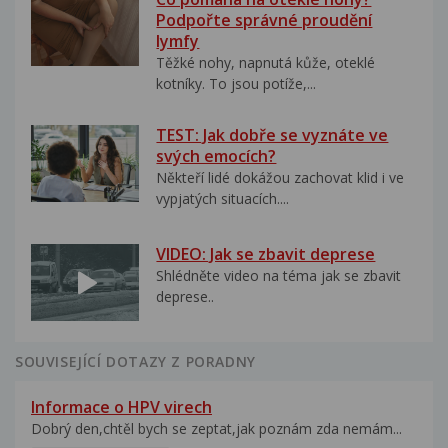
Podpořte správné proudění
lymfy
Těžké nohy, napnutá kůže, oteklé
kotníky. To jsou potíže,...
TEST: Jak dobře se vyznáte ve
svých emocích?
Někteří lidé dokážou zachovat klid i ve
vypjatých situacích....
VIDEO: Jak se zbavit deprese
Shlédněte video na téma jak se zbavit
deprese..
SOUVISEJÍCÍ DOTAZY Z PORADNY
Informace o HPV virech
Dobrý den,chtěl bych se zeptat,jak poznám zda nemám...