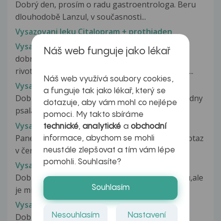
Dobrý den, prosím o radu gastroentrologa. Beru
dlouhodobě Lanzul, v současnosti...
Vysazovani leku Citalopram + prothiaden
Vysazování léku rivotril
Náš web funguje jako lékař
dobrý den,nedaří se mi vysazovat
rivotril,prosím,poradte,jak postupně vysazovat...
Náš web využívá soubory cookies,
Vysazování léku Trittico AC
a funguje tak jako lékař, který se
Dobrý den paní doktorko, již jsem Vám do poradny
dotazuje, aby vám mohl co nejlépe
psala dotaz v červenci 2014,...
pomoci. My takto sbíráme
Vysazování léku Trittico Ac
technické
,
analytické
a
obchodní
Pane doktore, již jsem Vám do poradny psala dotaz
informace, abychom se mohli
v červenci 2014, týkalo se...
neustále zlepšovat a tím vám lépe
pomohli. Souhlasíte?
Vysazování Lexaurinu
Dobrý večer. vysazuji Lexaurin 3mg. beru půlku,ale
Souhlasím
je mi čšpatně na zvracení...
Vysazování Lexaurinu
Nesouhlasím
Nastavení
Dobrý večer.Chtěla bych se zeptat.Brala jsem