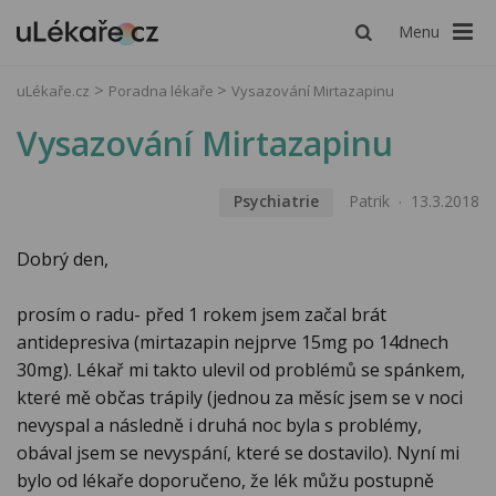
Menu
uLékaře.cz
Poradna lékaře
Vysazování Mirtazapinu
Vysazování Mirtazapinu
Psychiatrie
Patrik
13.3.2018
Dobrý den,
prosím o radu- před 1 rokem jsem začal brát
antidepresiva (mirtazapin nejprve 15mg po 14dnech
30mg). Lékař mi takto ulevil od problémů se spánkem,
které mě občas trápily (jednou za měsíc jsem se v noci
nevyspal a následně i druhá noc byla s problémy,
obával jsem se nevyspání, které se dostavilo). Nyní mi
bylo od lékaře doporučeno, že lék můžu postupně