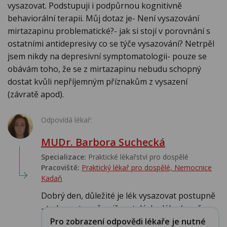
vysazovat. Podstupuji i podpůrnou kognitivně
behaviorální terapii. Můj dotaz je- Není vysazování
mirtazapinu problematické?- jak si stojí v porovnání s
ostatními antidepresivy co se týče vysazování? Netrpěl
jsem nikdy na depresivní symptomatologii- pouze se
obávám toho, že se z mirtazapinu nebudu schopný
dostat kvůli nepříjemným příznakům z vysazení
(závratě apod).
Odpovídá lékař:
MUDr. Barbora Suchecká
Specializace:
Praktické lékařství pro dospělé
Pracoviště:
Praktický lékař pro dospělé, Nemocnice
Kadaň
Dobrý den, důležité je lék vysazovat postupně
- tedy postupně snižovat dávku léku (např. ...
Pro zobrazení odpovědi lékaře je nutné