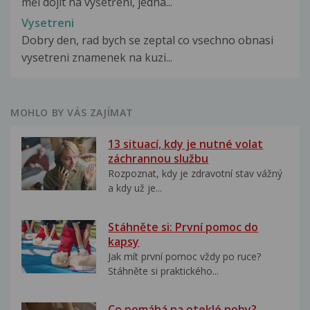
měl dojít na vyšetření, jedná...
Vysetreni
Dobry den, rad bych se zeptal co vsechno obnasi
vysetreni znamenek na kuzi...
MOHLO BY VÁS ZAJÍMAT
13 situací, kdy je nutné volat
záchrannou službu
Rozpoznat, kdy je zdravotní stav vážný
a kdy už je...
Stáhněte si: První pomoc do
kapsy
Jak mít první pomoc vždy po ruce?
Stáhněte si praktického...
Co pomáhá na oteklé nohy?