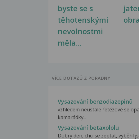
byste se s
jate
těhotenskými
obr
nevolnostmi
měla...
VÍCE DOTAZŮ Z PORADNY
Vysazování benzodiazepinů
vzhledem neustále řetězově se opak
kamarádky...
Vysazování betaxololu
Dobrý den, chci se zeptat, vyběhl j