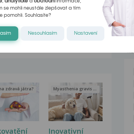
é
,
analytické
a
obchodní
informace,
zda
Dobrý den, od 13.8.2018 (tedy 8x) po
 se mohli neustále zlepšovat a tím
domluvě se...
e pomohli. Souhlasíte?
Vysazení léku Trittico; Prothazin
místo Zolpidemu
lasím
Nesouhlasím
Nastavení
Dobrý den, chtěl bych vás požádat o
několik rad ohledně...
NE
na zdravá játra?
Myasthenia gravis – vše, co...
kovatění
Inovativní