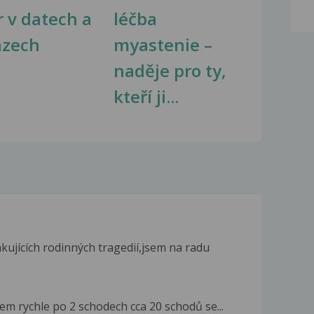
r v datech a
léčba
azech
myastenie –
naděje pro ty,
kteří ji...
ujících rodinných tragedií,jsem na radu
sem rychle po 2 schodech cca 20 schodů se...