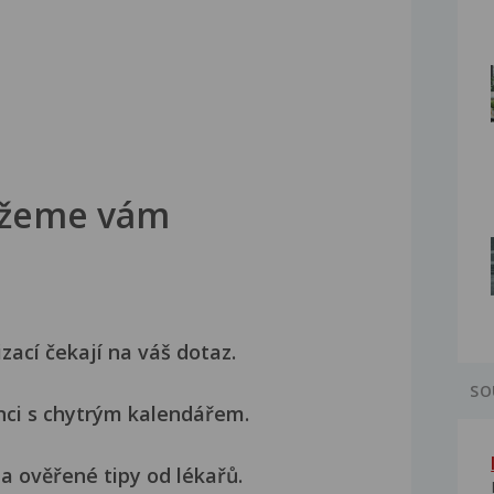
žeme vám
izací čekají na váš dotaz.
SO
nci s chytrým kalendářem.
a ověřené tipy od lékařů.