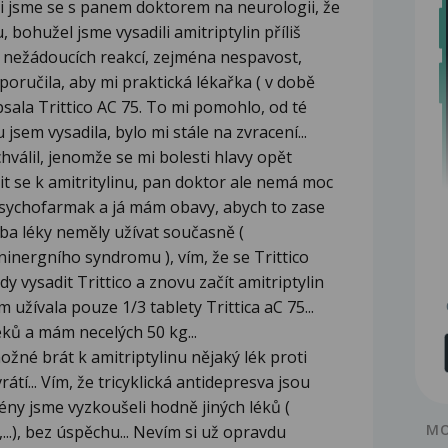
li jsme se s panem doktorem na neurologii, že
, bohužel jsme vysadili amitriptylin příliš
u nežádoucích reakcí, zejména nespavost,
oporučila, aby mi praktická lékařka ( v době
ala Trittico AC 75. To mi pomohlo, od té
eu jsem vysadila, bylo mi stále na zvracení...
hválil, jenomže se mi bolesti hlavy opět
tit se k amitritylinu, pan doktor ale nemá moc
sychofarmak a já mám obavy, abych to zase
oba léky neměly užívat současně (
inergního syndromu ), vím, že se Trittico
y vysadit Trittico a znovu začít amitriptylin
m užívala pouze 1/3 tablety Trittica aC 75...
ků a mám necelých 50 kg...
možné brát k amitriptylinu nějaký lék proti
átí... Vím, že tricyklická antidepresva jsou
ény jsme vyzkoušeli hodně jiných léků (
MO
...), bez úspěchu... Nevím si už opravdu