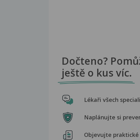
Dočteno? Pomů
ještě o kus víc.
Lékaři všech special
Naplánujte si preve
Objevujte praktické 