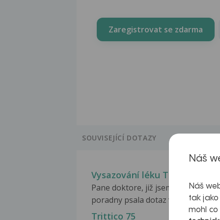
Zaregistrovat se zdarma
SOUVISEJÍCÍ DOTAZY
Náš we
Vysazování léku Trittico Ac
Náš web
Pane doktore, již jsem Vám do
tak jako
poradny psala dotaz v...
mohl co
Trittico 75