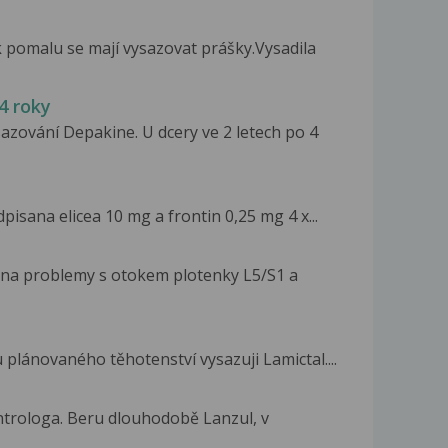
 pomalu se mají vysazovat prášky.Vysadila
4 roky
zování Depakine. U dcery ve 2 letech po 4
pisana elicea 10 mg a frontin 0,25 mg 4 x...
 na problemy s otokem plotenky L5/S1 a
plánovaného těhotenství vysazuji Lamictal....
trologa. Beru dlouhodobě Lanzul, v