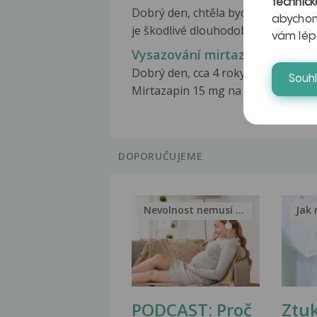
technick
Dobrý den, chtěla bych se zeptat, 
abychom
je škodlivé dlouhodobé...
vám lép
Vysazování mirtazapinu
Dobrý den, cca 4 roky užívám
Souh
Mirtazapin 15 mg na potíže...
DOPORUČUJEME
Nevolnost nemusí být nutnou...
Jak 
PODCAST: Proč
Ztu