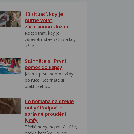
13 situací, kdy je
nutné volat
záchrannou službu
Rozpoznat, kdy je
zdravotní stav vážný a kdy
už je...
Stáhněte si: První
pomoc do kapsy
Jak mít první pomoc vždy
po ruce? Stáhněte si
praktického...
Co pomáhá na oteklé
nohy? Podpořte
správné proudění
lymfy
Těžké nohy, napnutá kůže,
oteklé kotníky. To jsou