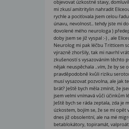
objevovat úzkostné stavy, domluvi
mi zkusí amitritylin nahradit Eliceou
rychle a pociťovala jsem celou řad
únavu, nevolnost... tehdy jste mi d
dovolené mého neurologa ) předeps
doby jsem se již vyspal :-) , ale Elic
Neurolog mi pak léčbu Tritticem sc
výrazně zhoršily, tak mi navrhl vrá
zkušeností s vysazováním těchto p
nějak neuspěchala ...vím, že by se 
pravděpodobně kvůli riziku seroton
musí vysazovat pozvolna, ale jak ted
brát? Ještě bych měla zmínit, že jse
jsem velmi vnímavá vůči účinkům lé
Ještě bych se ráda zeptala, zda je 
úzkostem, bojím se, že se mi opět vr
dnes již obsolentní, ale na mé migr
betablokátory, topiramát, valproát,