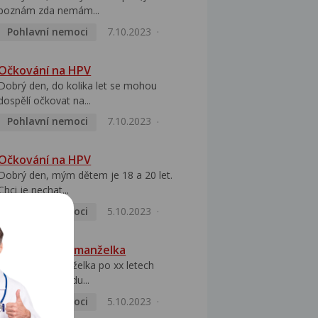
poznám zda nemám...
Pohlavní nemoci
7.10.2023
Očkování na HPV
Dobrý den, do kolika let se mohou
dospělí očkovat na...
Pohlavní nemoci
7.10.2023
Očkování na HPV
Dobrý den, mým dětem je 18 a 20 let.
Chci je nechat...
Pohlavní nemoci
5.10.2023
HPV pozitivní manželka
Dobrý den, manželka po xx letech
přivezla z Východu...
Pohlavní nemoci
5.10.2023