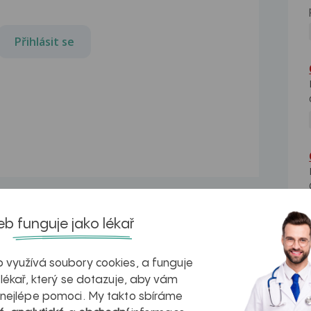
Přihlásit se
b funguje jako lékař
Trittico
 využívá soubory cookies, a funguje
Dobrý den pane doktore, je nějaký
 lékař, který se dotazuje, aby vám
velký rozdíl v Tritticu...
 nejlépe pomoci. My takto sbíráme
Trittico