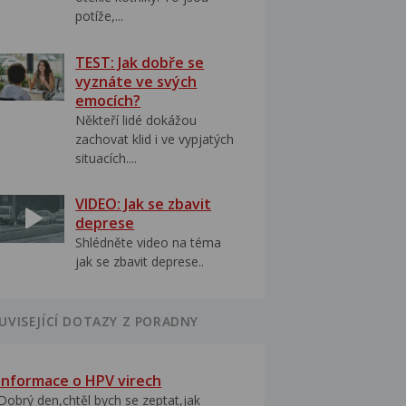
potíže,...
TEST: Jak dobře se
vyznáte ve svých
emocích?
Někteří lidé dokážou
zachovat klid i ve vypjatých
situacích....
VIDEO: Jak se zbavit
deprese
Shlédněte video na téma
jak se zbavit deprese..
UVISEJÍCÍ DOTAZY Z PORADNY
Informace o HPV virech
Dobrý den,chtěl bych se zeptat,jak