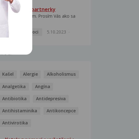
HPV typ 52 u partnerky
Dobrý deň prajem. Prosím Vás ako sa
dá vyliečiť vírus...
Pohlavní nemoci
5.10.2023
MOCI
Kašel
Alergie
Alkoholismus
Analgetika
Angína
Antibiotika
Antidepresiva
Antihistaminika
Antikoncepce
Antivirotika