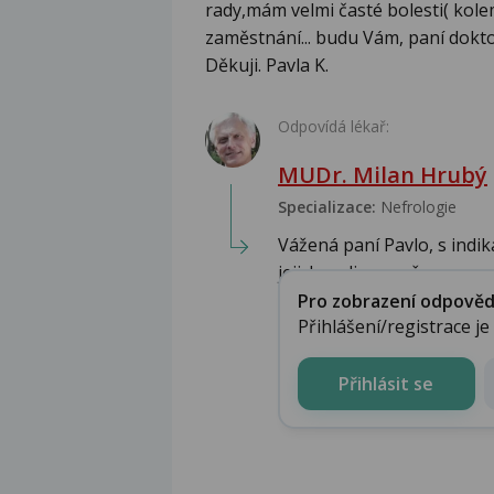
rady,mám velmi časté bolesti( kolem
zaměstnání... budu Vám, paní dokt
Děkuji. Pavla K.
Odpovídá lékař:
MUDr. Milan Hrubý
Specializace:
Nefrologie
Vážená paní Pavlo, s indik
jejich ordinace přes ...
Pro zobrazení odpovědi 
Přihlášení/registrace j
Přihlásit se