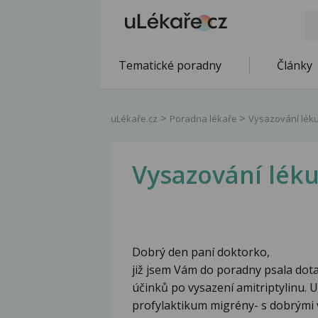
Tematické poradny
Články
uLékaře.cz
Poradna lékaře
Vysazování léku 
Vysazování léku
Dobrý den paní doktorko,
již jsem Vám do poradny psala dota
účinků po vysazení amitriptylinu. U
profylaktikum migrény- s dobrými vý