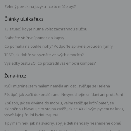
Zelený povlak na jazyku - co to může být?
Články uLékaře.cz
13 situací, kdy je nutné volat záchrannou službu
Stáhněte si: První pomoc do kapsy
Co pomáhá na oteklé nohy? Podpořte správné proudění lymfy
TEST: Jak dobře se vyznáte ve svých emocích?
Výsledky testu EQ: Co prozradil váš emoční kompas?
Žena-in.cz
Kvůli migréně jsem málem neměla ani děti, svěřuje se Helena
Pět tipů, jak začít dokonalé ráno. Nevynechejte snídani ani protažení
Způsob, jak se díváme do mobilu, velmi zatěžuje krční páteř, se
skloněnou hlavou je to stejná zátěž, jak se 40 kilovým pytlem na krku,
vysvětluje přední fyzioterapeut
Tipy maminek, jak na svačiny, aby je děti nenosily nesnědené domů