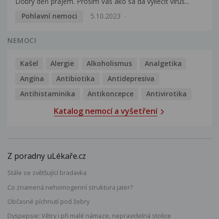
Dobrý deň prajem. Prosím Vás ako sa dá vyliečiť vírus...
Pohlavní nemoci
5.10.2023
NEMOCI
Kašel
Alergie
Alkoholismus
Analgetika
Angína
Antibiotika
Antidepresiva
Antihistaminika
Antikoncepce
Antivirotika
Katalog nemocí a vyšetření
Z poradny uLékaře.cz
Stále se zvětšující bradavka
Co znamená nehomogenní struktura jater?
Občasné píchnutí pod žebry
Dyspepsie: Větry i při malé námaze, nepravidelná stolice