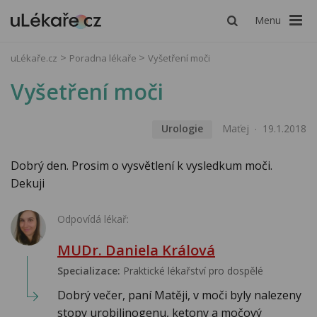
Menu
uLékaře.cz
Poradna lékaře
Vyšetření moči
Vyšetření moči
Urologie
Maťej
19.1.2018
Dobrý den. Prosim o vysvětlení k vysledkum moči.
Dekuji
Odpovídá lékař:
MUDr. Daniela Králová
Specializace:
Praktické lékařství pro dospělé
Dobrý večer, paní Matěji, v moči byly nalezeny
stopy urobilinogenu, ketony a močový