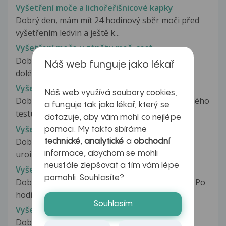
Vyšetření moče a lichořeřišnicové kapky
Dobrý den, mám mít 24 hodinový sběr moči před
vyšetřením ledvin a ještě k...
Vyšetření moče u zánětu moč. cest
Dobrý den, prodělala jsem zánět moč. cest a po
Náš web funguje jako lékař
doléčení mi byla vyšetřena moč,...
Vyšetření moče v šestinedělí
Náš web využívá soubory cookies,
Dobrý den. Mohla bych se zeptat na výsledek mého
a funguje tak jako lékař, který se
testu moči (levý proužek)?...
dotazuje, aby vám mohl co nejlépe
Vyšetření moči
pomoci. My takto sbíráme
Dobrý den, na podzim 2012 jsem se lečíla z
technické
,
analytické
a
obchodní
uroinfekce Gyrablockem. Vyléčila...
informace, abychom se mohli
neustále zlepšovat a tím vám lépe
Vyšetření moči
pomohli. Souhlasíte?
Dobrý den, byla mi odebrána moč (do kelímku). Po
hodině přišla sestra s urikultem...
Souhlasím
Vyšetření moči
Dobrý den, jsem ve 30. týdnu těhotenství a můj