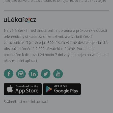
Jídlo jako palivo pro běžce: Důležité je nejen to, co jíte, ale i kdy to jíte
Největší česká medicínská online poradna a průkopník v oblasti
telemedicíny si klade za cíl zefektivnit a zkvalitnit české
zdravotnictví. Tým více jak 300 lékařů včetně desítek specialistů
obslouží průměrně 2 500 uživatelů měsíčně. Poradna je
pacientům k dispozici 24 hodin 7 dní v týdnu nejen na webu, ale i
přes mobilní aplikaci.
Stáhněte si mobilní aplikaci