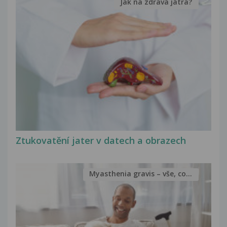
Jak na zdravá játra?
Ztukovatění jater v datech a obrazech
Myasthenia gravis – vše, co...