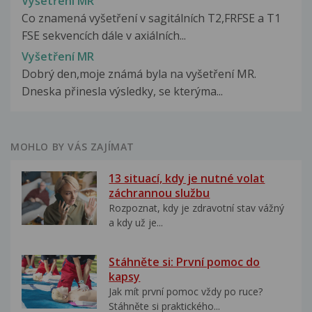
Vyšetření MR
Co znamená vyšetření v sagitálních T2,FRFSE a T1
FSE sekvencích dále v axiálních...
Vyšetření MR
Dobrý den,moje známá byla na vyšetření MR.
Dneska přinesla výsledky, se kterýma...
MOHLO BY VÁS ZAJÍMAT
13 situací, kdy je nutné volat
záchrannou službu
Rozpoznat, kdy je zdravotní stav vážný
a kdy už je...
Stáhněte si: První pomoc do
kapsy
Jak mít první pomoc vždy po ruce?
Stáhněte si praktického...