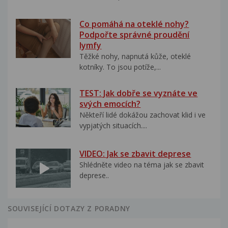
Co pomáhá na oteklé nohy?
Podpořte správné proudění
lymfy
Těžké nohy, napnutá kůže, oteklé
kotníky. To jsou potíže,...
TEST: Jak dobře se vyznáte ve
svých emocích?
Někteří lidé dokážou zachovat klid i ve
vypjatých situacích....
VIDEO: Jak se zbavit deprese
Shlédněte video na téma jak se zbavit
deprese..
SOUVISEJÍCÍ DOTAZY Z PORADNY