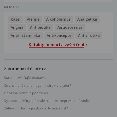
NEMOCI
Kašel
Alergie
Alkoholismus
Analgetika
Angína
Antibiotika
Antidepresiva
Antihistaminika
Antikoncepce
Antivirotika
Katalog nemocí a vyšetření
Z poradny uLékaře.cz
Stále se zvětšující bradavka
Co znamená nehomogenní struktura jater?
Občasné píchnutí pod žebry
Dyspepsie: Větry i při malé námaze, nepravidelná stolice
Zelený povlak na jazyku - co to může být?