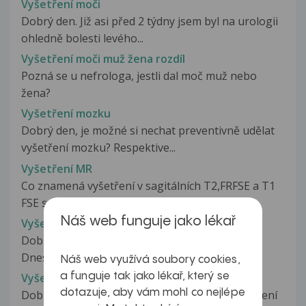
Vyšetření moči
Dobrý den. Již asi před 2 týdny jsem byl na urologii
ohledně bolesti levého...
Vyšetření moči muž žena rozdíl
Pozná se u nefrologa, jestli dal moč muž nebo
žena?
Vyšetření mozku
Dobrý den, je možné si nechat preventivně udělat
vyšetření mozku? Respektive...
Vyšetření MR
Co znamená vyšetření v sagitálních T2,FRFSE a T1
FSE sekvencích dále v axiálních...
Náš web funguje jako lékař
Vyšetření MR
Dobrý den,moje známá byla na vyšetření MR.
Dneska přinesla výsledky, se kterýma...
Náš web využívá soubory cookies,
a funguje tak jako lékař, který se
Vyšetření MR
dotazuje, aby vám mohl co nejlépe
Dobrý den,chtěla bych vysvětlit Výsledek vyšetření