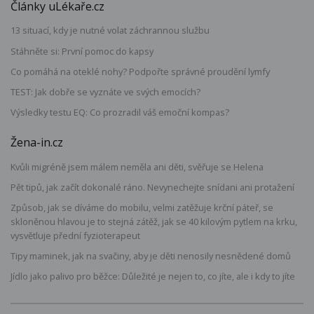
Články uLékaře.cz
13 situací, kdy je nutné volat záchrannou službu
Stáhněte si: První pomoc do kapsy
Co pomáhá na oteklé nohy? Podpořte správné proudění lymfy
TEST: Jak dobře se vyznáte ve svých emocích?
Výsledky testu EQ: Co prozradil váš emoční kompas?
Žena-in.cz
Kvůli migréně jsem málem neměla ani děti, svěřuje se Helena
Pět tipů, jak začít dokonalé ráno. Nevynechejte snídani ani protažení
Způsob, jak se díváme do mobilu, velmi zatěžuje krční páteř, se
skloněnou hlavou je to stejná zátěž, jak se 40 kilovým pytlem na krku,
vysvětluje přední fyzioterapeut
Tipy maminek, jak na svačiny, aby je děti nenosily nesnědené domů
Jídlo jako palivo pro běžce: Důležité je nejen to, co jíte, ale i kdy to jíte