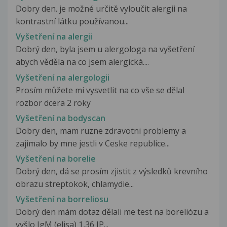
Dobry den. je možné určitě vyloučit alergii na
kontrastní látku používanou...
Vyšetření na alergii
Dobrý den, byla jsem u alergologa na vyšetření
abych věděla na co jsem alergická....
Vyšetření na alergologii
Prosím můžete mi vysvetlit na co vše se dělal
rozbor dcera 2 roky
Vyšetření na bodyscan
Dobry den, mam ruzne zdravotni problemy a
zajimalo by mne jestli v Ceske republice...
Vyšetření na borelie
Dobrý den, dá se prosím zjistit z výsledků krevního
obrazu streptokok, chlamydie...
Vyšetření na borreliosu
Dobrý den mám dotaz dělali me test na boreliózu a
vyšlo IgM (elisa) 1,36 IP...