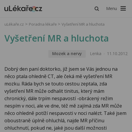
Menu
uLékaře.cz
Poradna lékaře
Vyšetření MR a hluchota
Vyšetření MR a hluchota
Mozek a nervy
Lenka
11.10.2012
Dobrý den paní doktorko, již jsem se Vás jednou na
něco ptala ohledně CT, ale čeká mě vyšetření MR
mozku. Ráda bych se touto cestou zeptala, zda
vyšetření MR může odhalit tinitus, který mám
chronický, dále trpím nespavostí -obrácený režim
nespím v noci, ale ve dne, též mě zajímá zda MR může
něco ohledně potíží nespavosti v noci nalézt. Také jsem
oboustraně úplně ohluchlá, najde MR příčinu
ohluchnutí, pokud ne, jaké jsou další možnosti