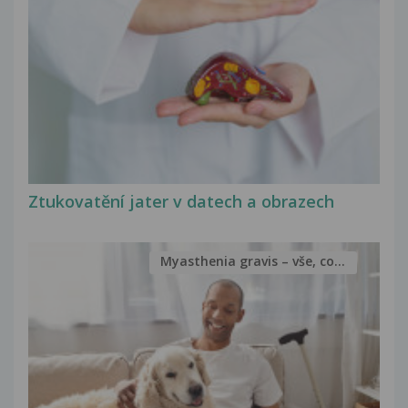
Ztukovatění jater v datech a obrazech
Myasthenia gravis – vše, co...