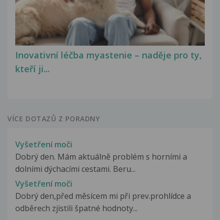
Inovativní léčba myastenie – naděje pro ty,
kteří ji...
VÍCE DOTAZŮ Z PORADNY
Vyšetření moči
Dobrý den. Mám aktuálně problém s horními a
dolními dýchacími cestami. Beru...
Vyšetření moči
Dobrý den,před měsícem mi při prev.prohlídce a
odběrech zjistili špatné hodnoty...