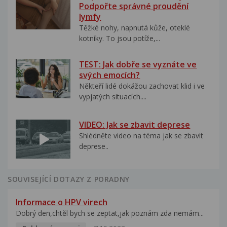
Podpořte správné proudění
lymfy
Těžké nohy, napnutá kůže, oteklé
kotníky. To jsou potíže,...
TEST: Jak dobře se vyznáte ve
svých emocích?
Někteří lidé dokážou zachovat klid i ve
vypjatých situacích....
VIDEO: Jak se zbavit deprese
Shlédněte video na téma jak se zbavit
deprese..
SOUVISEJÍCÍ DOTAZY Z PORADNY
Informace o HPV virech
Dobrý den,chtěl bych se zeptat,jak poznám zda nemám...