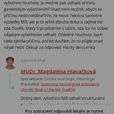
vyšetření hluchoty. Je možné pak odhalit příčinu
genetickým vyšetřením? Snad není možné, abych se
příčinu nedozvěděla?Vím, že nejvíc řeknou samotné
výsledky MR, ale je to ještě dlouhá doba a zajímá mě
zda člověk, který trpí pištěním v uších, zda lze ho vůbec
nějakým vyšetřením odhalit. Ohledně hluchoty, bych
ráda zjistila příčinu, pořád doufám, že to půjde snad
nějak řešit. Děkuji za odpověď. Hezký den.Lenka
Odpovídá lékař:
MUDr. Magdaléna Hlavačková
Specializace:
Dětská neurologie, Neurologie
Pracoviště:
Soukromá neurologická ambulance
Uherský Brod a Uherské Hradiště
Dobrý den, vyšetření MR odhalí strukturální
postižení mozku, vyloučí ložiskou lézi, kte...
Pro zobrazení odpovědi lékaře je nutné