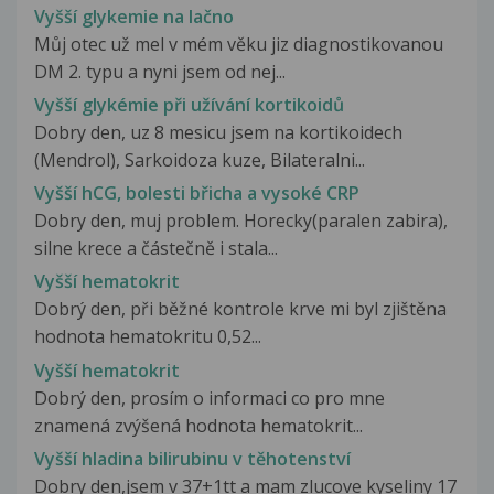
Vyšší glykemie na lačno
Můj otec už mel v mém věku jiz diagnostikovanou
DM 2. typu a nyni jsem od nej...
Vyšší glykémie při užívání kortikoidů
Dobry den, uz 8 mesicu jsem na kortikoidech
(Mendrol), Sarkoidoza kuze, Bilateralni...
Vyšší hCG, bolesti břicha a vysoké CRP
Dobry den, muj problem. Horecky(paralen zabira),
silne krece a částečně i stala...
Vyšší hematokrit
Dobrý den, při běžné kontrole krve mi byl zjištěna
hodnota hematokritu 0,52...
Vyšší hematokrit
Dobrý den, prosím o informaci co pro mne
znamená zvýšená hodnota hematokrit...
Vyšší hladina bilirubinu v těhotenství
Dobry den,jsem v 37+1tt a mam zlucove kyseliny 17