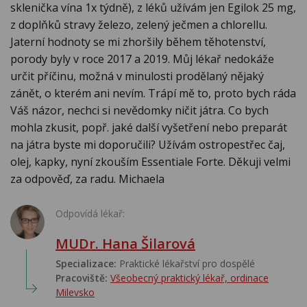
sklenička vína 1x týdně), z léků užívám jen Egilok 25 mg,
z doplňků stravy železo, zelený ječmen a chlorellu.
Jaterní hodnoty se mi zhoršily během těhotenství,
porody byly v roce 2017 a 2019. Můj lékař nedokáže
určit příčinu, možná v minulosti prodělaný nějaký
zánět, o kterém ani nevím. Trápí mě to, proto bych ráda
Váš názor, nechci si nevědomky ničit játra. Co bych
mohla zkusit, popř. jaké další vyšetření nebo preparát
na játra byste mi doporučili? Užívám ostropestřec čaj,
olej, kapky, nyní zkouším Essentiale Forte. Děkuji velmi
za odpověď, za radu. Michaela
Odpovídá lékař:
MUDr. Hana Šilarová
Specializace:
Praktické lékařství pro dospělé
Pracoviště:
Všeobecný praktický lékař, ordinace
Milevsko