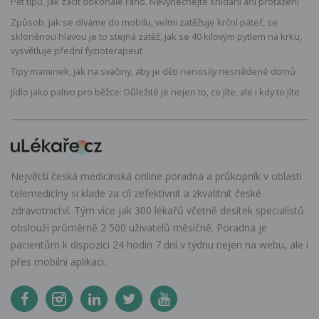
Pět tipů, jak začít dokonalé ráno. Nevynechejte snídani ani protažení
Způsob, jak se díváme do mobilu, velmi zatěžuje krční páteř, se
skloněnou hlavou je to stejná zátěž, jak se 40 kilovým pytlem na krku,
vysvětluje přední fyzioterapeut
Tipy maminek, jak na svačiny, aby je děti nenosily nesnědené domů
Jídlo jako palivo pro běžce: Důležité je nejen to, co jíte, ale i kdy to jíte
Největší česká medicínská online poradna a průkopník v oblasti
telemedicíny si klade za cíl zefektivnit a zkvalitnit české
zdravotnictví. Tým více jak 300 lékařů včetně desítek specialistů
obslouží průměrně 2 500 uživatelů měsíčně. Poradna je
pacientům k dispozici 24 hodin 7 dní v týdnu nejen na webu, ale i
přes mobilní aplikaci.