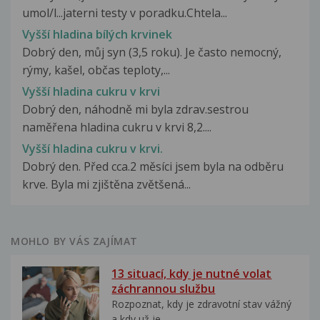
umol/l...jaterni testy v poradku.Chtela...
Vyšší hladina bílých krvinek
Dobrý den, můj syn (3,5 roku). Je často nemocný,
rýmy, kašel, občas teploty,...
Vyšší hladina cukru v krvi
Dobrý den, náhodně mi byla zdrav.sestrou
naměřena hladina cukru v krvi 8,2....
Vyšší hladina cukru v krvi.
Dobrý den. Před cca.2 měsíci jsem byla na odběru
krve. Byla mi zjištěna zvětšená...
MOHLO BY VÁS ZAJÍMAT
13 situací, kdy je nutné volat
záchrannou službu
Rozpoznat, kdy je zdravotní stav vážný
a kdy už je...