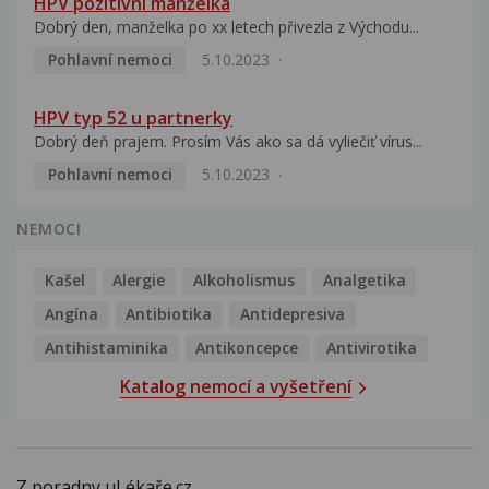
HPV pozitivní manželka
Dobrý den, manželka po xx letech přivezla z Východu...
Pohlavní nemoci
5.10.2023
HPV typ 52 u partnerky
Dobrý deň prajem. Prosím Vás ako sa dá vyliečiť vírus...
Pohlavní nemoci
5.10.2023
NEMOCI
Kašel
Alergie
Alkoholismus
Analgetika
Angína
Antibiotika
Antidepresiva
Antihistaminika
Antikoncepce
Antivirotika
Katalog nemocí a vyšetření
Z poradny uLékaře.cz