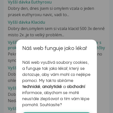
Vyšší dávka Euthyroxu
Dobry den, dnes jsem si omylem vzala o jeden
prasek euthyroxu navic, vadi to...
Vyšší dávka Klacidu
Dobry den,omylem sem si vzala klacid 500 3x denně
misto 2x ,je to velký problém...
Vyšší dávky vit. D jsou vyhrazené pro pacienty s
prokázaným deficitem, je nutná monitorace léčby
Náš web funguje jako lékař
Pekny den, rada bych se zeptala, bylo predepsano
synovi (V zahraniči) Vitamin...
Náš web využívá soubory cookies,
Vyšší diastolický tlak
a funguje tak jako lékař, který se
Dobrý den, chtěla jsem se zeptat, co mám dělat
dotazuje, aby vám mohl co nejlépe
ohledně hraničního diastolického...
pomoci. My takto sbíráme
technické
,
analytické
a
obchodní
Vyšší diastolický tlak
informace, abychom se mohli
Dobrý den paní doktorko, mám prosím dotaz.
neustále zlepšovat a tím vám lépe
Nedávno jsem byla u praktické doktorky...
pomohli. Souhlasíte?
Vyšší diastolický tlak