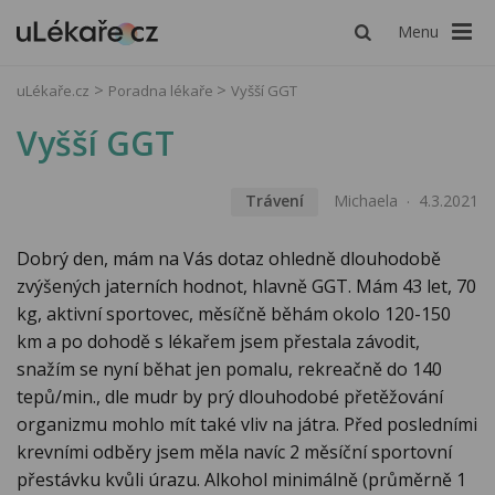
Menu
uLékaře.cz
Poradna lékaře
Vyšší GGT
Vyšší GGT
Trávení
Michaela
4.3.2021
Dobrý den, mám na Vás dotaz ohledně dlouhodobě
zvýšených jaterních hodnot, hlavně GGT. Mám 43 let, 70
kg, aktivní sportovec, měsíčně běhám okolo 120-150
km a po dohodě s lékařem jsem přestala závodit,
snažím se nyní běhat jen pomalu, rekreačně do 140
tepů/min., dle mudr by prý dlouhodobé přetěžování
organizmu mohlo mít také vliv na játra. Před posledními
krevními odběry jsem měla navíc 2 měsíční sportovní
přestávku kvůli úrazu. Alkohol minimálně (průměrně 1