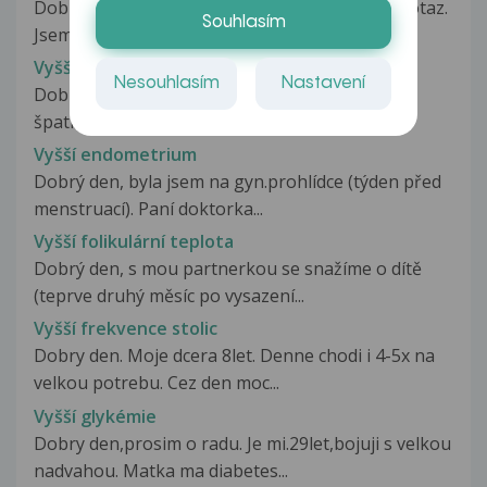
Dobry den pane doktore, mam na Vas rychly dotaz.
Souhlasím
Jsem 9 dni po porodu cisarskym...
Vyšší echogenita jater
Nesouhlasím
Nastavení
Dobrý den, manžel byl na ultrazvuku jater kvůli
špatným krevním testům a v závěru...
Vyšší endometrium
Dobrý den, byla jsem na gyn.prohlídce (týden před
menstruací). Paní doktorka...
Vyšší folikulární teplota
Dobrý den, s mou partnerkou se snažíme o dítě
(teprve druhý měsíc po vysazení...
Vyšší frekvence stolic
Dobry den. Moje dcera 8let. Denne chodi i 4-5x na
velkou potrebu. Cez den moc...
Vyšší glykémie
Dobry den,prosim o radu. Je mi.29let,bojuji s velkou
nadvahou. Matka ma diabetes...