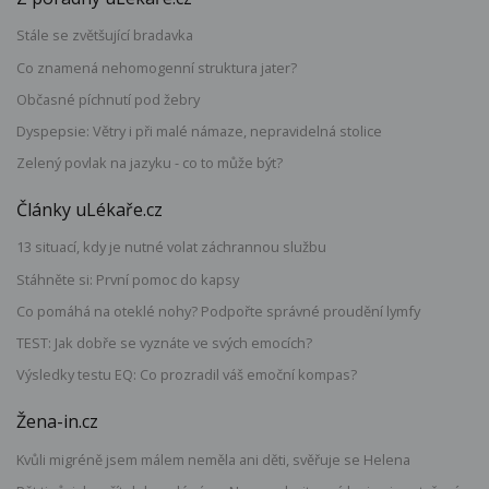
Stále se zvětšující bradavka
Co znamená nehomogenní struktura jater?
Občasné píchnutí pod žebry
Dyspepsie: Větry i při malé námaze, nepravidelná stolice
Zelený povlak na jazyku - co to může být?
Články uLékaře.cz
13 situací, kdy je nutné volat záchrannou službu
Stáhněte si: První pomoc do kapsy
Co pomáhá na oteklé nohy? Podpořte správné proudění lymfy
TEST: Jak dobře se vyznáte ve svých emocích?
Výsledky testu EQ: Co prozradil váš emoční kompas?
Žena-in.cz
Kvůli migréně jsem málem neměla ani děti, svěřuje se Helena