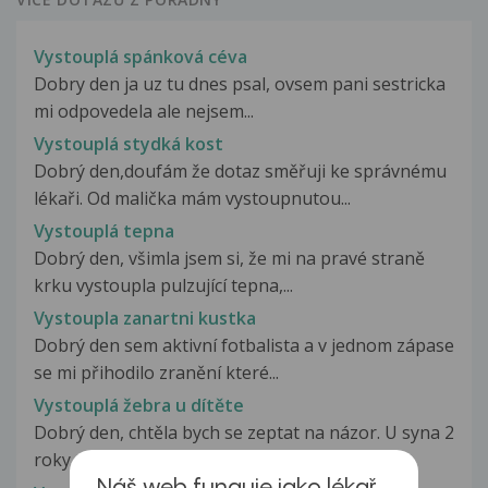
Vystouplá spánková céva
Dobry den ja uz tu dnes psal, ovsem pani sestricka
mi odpovedela ale nejsem...
Vystouplá stydká kost
Dobrý den,doufám že dotaz směřuji ke správnému
lékaři. Od malička mám vystoupnutou...
Vystouplá tepna
Dobrý den, všimla jsem si, že mi na pravé straně
krku vystoupla pulzující tepna,...
Vystoupla zanartni kustka
Dobrý den sem aktivní fotbalista a v jednom zápase
se mi přihodilo zranění které...
Vystouplá žebra u dítěte
Dobrý den, chtěla bych se zeptat na názor. U syna 2
roky si muž všiml vystouplejšího...