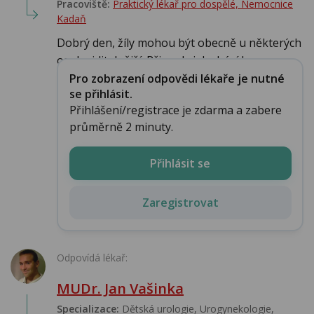
Pracoviště:
Praktický lékař pro dospělé, Nemocnice
Kadaň
Dobrý den, žíly mohou být obecně u některých
osob viditelnější. Při erekci dochází ke z...
Pro zobrazení odpovědi lékaře je nutné
se přihlásit.
Přihlášení/registrace je zdarma a zabere
průměrně 2 minuty.
Přihlásit se
Zaregistrovat
Odpovídá lékař:
MUDr. Jan Vašinka
Specializace:
Dětská urologie, Urogynekologie,