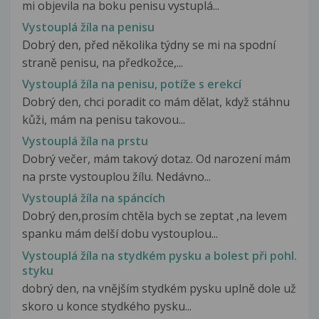
mi objevila na boku penisu vystuplá...
Vystouplá žíla na penisu
Dobrý den, před několika týdny se mi na spodní
straně penisu, na předkožce,...
Vystouplá žíla na penisu, potíže s erekcí
Dobrý den, chci poradit co mám dělat, když stáhnu
kůži, mám na penisu takovou...
Vystouplá žíla na prstu
Dobrý večer, mám takový dotaz. Od narození mám
na prste vystouplou žílu. Nedávno...
Vystouplá žíla na spáncích
Dobrý den,prosím chtěla bych se zeptat ,na levem
spanku mám delší dobu vystouplou...
Vystouplá žíla na stydkém pysku a bolest při pohl.
styku
dobrý den, na vnějším stydkém pysku uplně dole už
skoro u konce stydkého pysku...