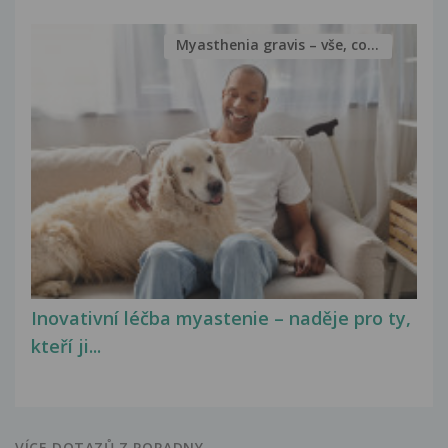
Myasthenia gravis – vše, co...
Inovativní léčba myastenie – naděje pro ty,
kteří ji...
VÍCE DOTAZŮ Z PORADNY