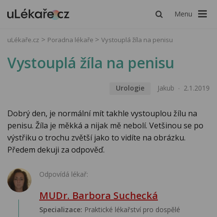
Menu
uLékaře.cz
Poradna lékaře
Vystouplá žíla na penisu
Vystouplá žíla na penisu
Urologie
Jakub
2.1.2019
Dobrý den, je normální mít takhle vystouplou žílu na
penisu. Žíla je měkká a nijak mě nebolí. Vetšinou se po
výstřiku o trochu zvětší jako to vidíte na obrázku.
Předem dekuji za odpověď.
Odpovídá lékař:
MUDr. Barbora Suchecká
Specializace:
Praktické lékařství pro dospělé