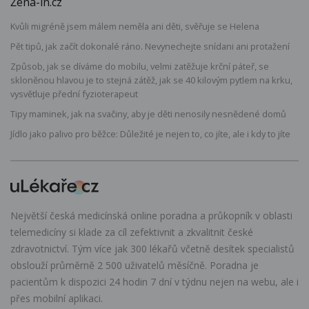
Žena-in.cz
Kvůli migréně jsem málem neměla ani děti, svěřuje se Helena
Pět tipů, jak začít dokonalé ráno. Nevynechejte snídani ani protažení
Způsob, jak se díváme do mobilu, velmi zatěžuje krční páteř, se
skloněnou hlavou je to stejná zátěž, jak se 40 kilovým pytlem na krku,
vysvětluje přední fyzioterapeut
Tipy maminek, jak na svačiny, aby je děti nenosily nesnědené domů
Jídlo jako palivo pro běžce: Důležité je nejen to, co jíte, ale i kdy to jíte
Největší česká medicínská online poradna a průkopník v oblasti
telemedicíny si klade za cíl zefektivnit a zkvalitnit české
zdravotnictví. Tým více jak 300 lékařů včetně desítek specialistů
obslouží průměrně 2 500 uživatelů měsíčně. Poradna je
pacientům k dispozici 24 hodin 7 dní v týdnu nejen na webu, ale i
přes mobilní aplikaci.