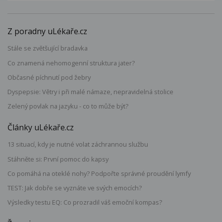
Z poradny uLékaře.cz
Stále se zvětšující bradavka
Co znamená nehomogenní struktura jater?
Občasné píchnutí pod žebry
Dyspepsie: Větry i při malé námaze, nepravidelná stolice
Zelený povlak na jazyku - co to může být?
Články uLékaře.cz
13 situací, kdy je nutné volat záchrannou službu
Stáhněte si: První pomoc do kapsy
Co pomáhá na oteklé nohy? Podpořte správné proudění lymfy
TEST: Jak dobře se vyznáte ve svých emocích?
Výsledky testu EQ: Co prozradil váš emoční kompas?