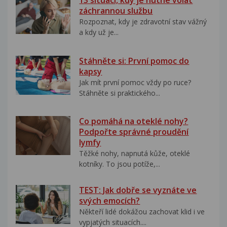
13 situací, kdy je nutné volat
záchrannou službu
Rozpoznat, kdy je zdravotní stav vážný
a kdy už je...
Stáhněte si: První pomoc do
kapsy
Jak mít první pomoc vždy po ruce?
Stáhněte si praktického...
Co pomáhá na oteklé nohy?
Podpořte správné proudění
lymfy
Těžké nohy, napnutá kůže, oteklé
kotníky. To jsou potíže,...
TEST: Jak dobře se vyznáte ve
svých emocích?
Někteří lidé dokážou zachovat klid i ve
vypjatých situacích....