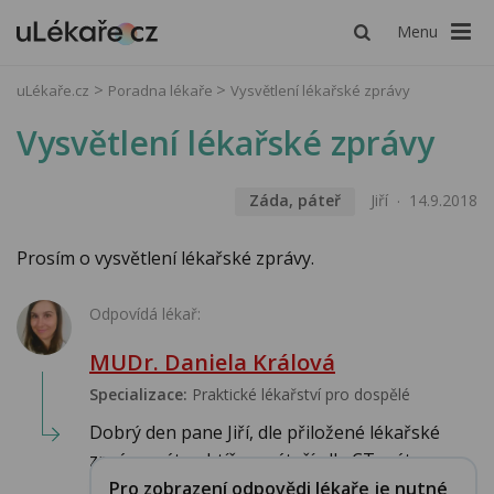
Menu
uLékaře.cz
Poradna lékaře
Vysvětlení lékařské zprávy
Vysvětlení lékařské zprávy
Záda, páteř
Jiří
14.9.2018
Prosím o vysvětlení lékařské zprávy.
Odpovídá lékař:
MUDr. Daniela Králová
Specializace:
Praktické lékařství pro dospělé
Dobrý den pane Jiří, dle přiložené lékařské
zprávy máte obtíže s páteří, dle CT mát...
Pro zobrazení odpovědi lékaře je nutné