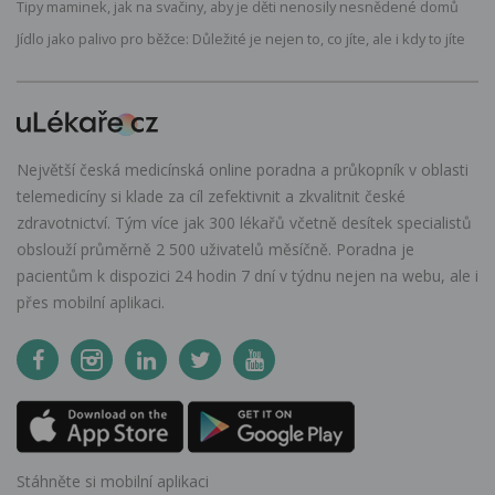
Tipy maminek, jak na svačiny, aby je děti nenosily nesnědené domů
Jídlo jako palivo pro běžce: Důležité je nejen to, co jíte, ale i kdy to jíte
Největší česká medicínská online poradna a průkopník v oblasti
telemedicíny si klade za cíl zefektivnit a zkvalitnit české
zdravotnictví. Tým více jak 300 lékařů včetně desítek specialistů
obslouží průměrně 2 500 uživatelů měsíčně. Poradna je
pacientům k dispozici 24 hodin 7 dní v týdnu nejen na webu, ale i
přes mobilní aplikaci.
Stáhněte si mobilní aplikaci