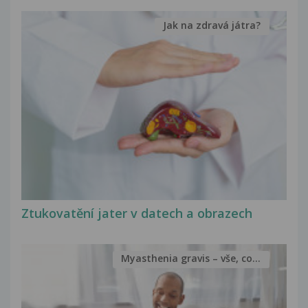
Jak na zdravá játra?
Ztukovatění jater v datech a obrazech
Myasthenia gravis – vše, co...