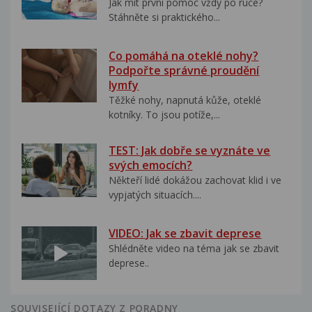
Jak mít první pomoc vždy po ruce?
Stáhněte si praktického...
Co pomáhá na oteklé nohy?
Podpořte správné proudění
lymfy
Těžké nohy, napnutá kůže, oteklé
kotníky. To jsou potíže,...
TEST: Jak dobře se vyznáte ve
svých emocích?
Někteří lidé dokážou zachovat klid i ve
vypjatých situacích....
VIDEO: Jak se zbavit deprese
Shlédněte video na téma jak se zbavit
deprese..
SOUVISEJÍCÍ DOTAZY Z PORADNY