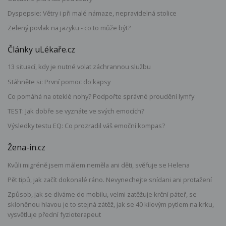
Dyspepsie: Větry i při malé námaze, nepravidelná stolice
Zelený povlak na jazyku - co to může být?
Články uLékaře.cz
13 situací, kdy je nutné volat záchrannou službu
Stáhněte si: První pomoc do kapsy
Co pomáhá na oteklé nohy? Podpořte správné proudění lymfy
TEST: Jak dobře se vyznáte ve svých emocích?
Výsledky testu EQ: Co prozradil váš emoční kompas?
Žena-in.cz
Kvůli migréně jsem málem neměla ani děti, svěřuje se Helena
Pět tipů, jak začít dokonalé ráno. Nevynechejte snídani ani protažení
Způsob, jak se díváme do mobilu, velmi zatěžuje krční páteř, se
skloněnou hlavou je to stejná zátěž, jak se 40 kilovým pytlem na krku,
vysvětluje přední fyzioterapeut