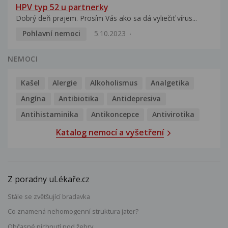
HPV typ 52 u partnerky
Dobrý deň prajem. Prosím Vás ako sa dá vyliečiť vírus...
Pohlavní nemoci
5.10.2023
NEMOCI
Kašel
Alergie
Alkoholismus
Analgetika
Angína
Antibiotika
Antidepresiva
Antihistaminika
Antikoncepce
Antivirotika
Katalog nemocí a vyšetření
Z poradny uLékaře.cz
Stále se zvětšující bradavka
Co znamená nehomogenní struktura jater?
Občasné píchnutí pod žebry