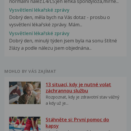
normální nález.L4/L5:jen lehká spondyloza,mírné...
Vysvětlení lékařské zprávy
Dobrý den, měla bych na Vás dotaz - prosbu o
vysvětlení lékařské zprávy. Mám...
Vysvětlení lékařské zprávy
Dobrý den, minulý týden jsem byla na sonu štítné
žlázy a podle nálezu jsem objednána...
MOHLO BY VÁS ZAJÍMAT
13 situací, kdy je nutné volat
záchrannou službu
Rozpoznat, kdy je zdravotní stav vážný
a kdy už je...
Stáhněte si: První pomoc do
kapsy