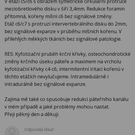
V etáži c5/c6 s obrazem symetrické cirkulární protruce
meziobretlového disku v šíři 3,4mm. Redukce foramin
přítomná, kořeny míšní c6 bez signálové změny.
Etáž c6/c7 s protruzí intervertebrálního disku do 2mm,
bez signálové expanze v prúběhu míšních kořenu. V
přílehlých měkkých tkáních bez signálové patologie.
RES: Kyfotizační pruběh krční křivky, osteochondrotické
změny krčního úseku páteře a maximem na vrcholu
kyfotizační křivky c4-c6, intermitentní iritaci kořenú v
těchto etážích nevylučujeme. Intramedulárně i
intradurálně bez signálové expanze.
Zajíma mě také co spusobuje redukci páteřního kanálu
v mém případě a jaké problémy mohou nastat.
Přeji pěkný den a děkuji.
Odpovídá lékař: