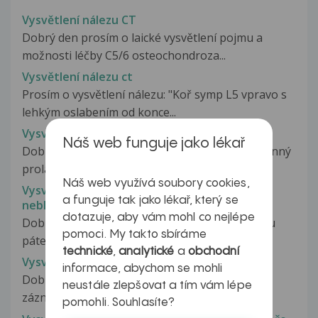
Vysvětlení nálezu CT
Dobrý den prosím o laické vysvětlení pojmu a
možnosti léčby C5/6 osteochondroza...
Vysvětlení nálezu ct
Prosím o vysvětlení nálezu: "Koř symp L5 vpravo s
lehkým oslabením od konce...
Vysvětlení nálezu CT, vyhřezlá ploténka
Náš web funguje jako lékař
Dobrý den...Nález z CT: Paramediální pravostranný
prolaps 5L/S1(7,4 mm), páteřní...
Náš web využívá soubory cookies,
Vysvětlení nálezu doporučené cviky, aby se
a funguje tak jako lékař, který se
neblokovali zada
dotazuje, aby vám mohl co nejlépe
Dobry den prosim o vysvětlení nálezu rentgenu
pomoci. My takto sbíráme
páteře . Naznacena kyfotizace...
technické
,
analytické
a
obchodní
Vysvětlení nálezu eeg
informace, abychom se mohli
Dobrý den, již jsem vám dnes psala a zprávu o
neustále zlepšovat a tím vám lépe
záznamu eeg vložila do souborů...
pomohli. Souhlasíte?