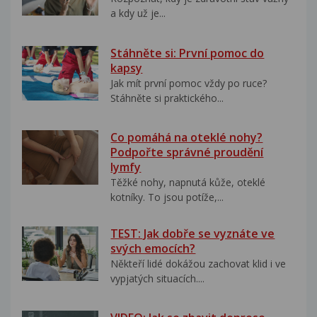
a kdy už je...
Stáhněte si: První pomoc do
kapsy
Jak mít první pomoc vždy po ruce?
Stáhněte si praktického...
Co pomáhá na oteklé nohy?
Podpořte správné proudění
lymfy
Těžké nohy, napnutá kůže, oteklé
kotníky. To jsou potíže,...
TEST: Jak dobře se vyznáte ve
svých emocích?
Někteří lidé dokážou zachovat klid i ve
vypjatých situacích....