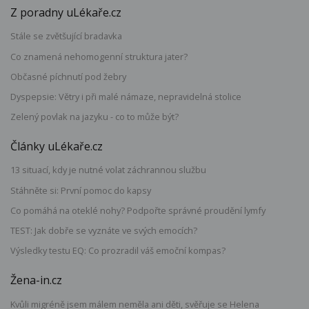
Z poradny uLékaře.cz
Stále se zvětšující bradavka
Co znamená nehomogenní struktura jater?
Občasné píchnutí pod žebry
Dyspepsie: Větry i při malé námaze, nepravidelná stolice
Zelený povlak na jazyku - co to může být?
Články uLékaře.cz
13 situací, kdy je nutné volat záchrannou službu
Stáhněte si: První pomoc do kapsy
Co pomáhá na oteklé nohy? Podpořte správné proudění lymfy
TEST: Jak dobře se vyznáte ve svých emocích?
Výsledky testu EQ: Co prozradil váš emoční kompas?
Žena-in.cz
Kvůli migréně jsem málem neměla ani děti, svěřuje se Helena