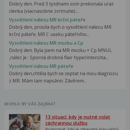
Dobry den. Pred 3 tyzdnami som prekonala uraz
clenka (viacnasobne zvrtnutie)....
Vysvětlení nálezu MR krční páteře
Dobrý den, prosila bych o vysvětlení nálezu MR
krční páteře. MR C useku páteřního...
Vysvětlení nálezu MR mozku a Cp
Dobrý den. Byla jsem na MR mozku + Cp MNUL
,nález je : Sporná drobná flair hyperintenzita...
Vysvětlení nálezu MR páteře
Dobrý den,chtěla bych se zeptat na mou diagnozu
z MR. Mám tam napsáno: Závěrem...
MOHLO BY VÁS ZAJÍMAT
13 situací, kdy je nutné volat
záchrannou službu
Rozpoznat, kdy je zdravotní stav vážný