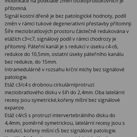
modifikace na podkladě změn osteoproduktivních je
přítomná.
Signál kostní dřeně je bez patologické hodnoty, podíl
změn v rámci tukové degenerativní přestavby přítomný.
Šíře meziobratlových prostoru částečně redukována v
etážích c3=c7, signálový podíl v rámci chodrozy je
přítomný. Páteřní kanál je s redukcí v úseku c4-c6,
redukce do 10,5mm, ostatní úseky páteřního kanálu
bez redukce, do 15mm.
Intramedulárně v rozsahu krční míchy bez signálové
patologie.
Etáž c3/c4 s drobnou cirkulárníprotruzí
meziobratlového disku v šíři do 2,4mm. Oba latelární
recesy jsou symetrické,kořeny míšní bez signálové
expanze.
Etáž c4/c5 s protruzí intervertebrálního disku do
4,4mm, poměrně symetrickou, latelární recesy jsou s
redukcí, kořeny míšní c5 bez signálové patologie.