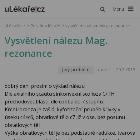
Menu
uLékaře.cz
Poradna lékaře
vysvětlení nálezu Mag. rezonance
Vysvětlení nálezu Mag.
rezonance
Jiný problém
rudolf
20.2.2013
dobrý den, prosím o výklad nálezu.
Dle axialního scautu sinkonvexní scolioza C/TH
přechodovéoblasti, dle cobba do 7 stupňu.
Krční lordoza je zašlá, kyfotizační pruběh křivky v
úseku c4=c6, obratlové tělo c7 již v ose, bez posunu
obratlových těl.
Výška obratlových těl je bez podstatné redukce, tvarová