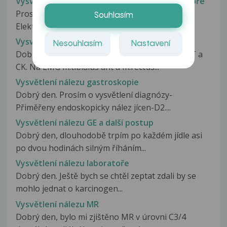
Vysvětlení nálezu elektrofiziologické laboratoře
Prosím o laické vysvětlení tohoto nálezu.
Souhlasím
Elektrofiziologická laboratoř. Evokované...
Vysvětlení nálezu EMG
Nesouhlasím
Nastavení
Dobrý deň, môj 5 ročný synček má zvýšené AST a
CK. Na EMG m.tibialus ant a m.rectus...
Vysvětlení nálezu gastroskopie
Dobrý den. Prosím o vysvětlení diagnózy-
Přiměřeny endoskopicky nález jícen-D2....
Vysvětlení nálezu GE a další postup
Dobrý den, dlouhodobě trpím po každém jídle asi
po dvou hodinách silným říháním...
Vysvětlení nálezu laboratoře
Dobrý den. Ještě bych se chtěl zeptat zdali by se
mohlo jednat o karcinogen...
Vysvětlení nálezu MR
Dobrý den, bylo mi zjištěno MR v úrovni C3/4