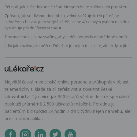
Pět tipů, jak začít dokonalé ráno. Nevynechejte snídani ani protažení
Způsob, jak se díváme do mobilu, velmi zatěžuje krční páteř, se
skloněnou hlavou je to stejná zátěž, jak se 40 kilovým pytlem na krku,
vysvětluje přední fyzioterapeut
Tipy maminek, jak na svačiny, aby je děti nenosily nesnědené domů
Jídlo jako palivo pro běžce: Důležité je nejen to, co jíte, ale i kdy to jíte
Největší česká medicínská online poradna a průkopník v oblasti
telemedicíny si klade za cíl zefektivnit a zkvalitnit české
zdravotnictví. Tým více jak 300 lékařů včetně desítek specialistů
obslouží průměrně 2 500 uživatelů měsíčně. Poradna je
pacientům k dispozici 24 hodin 7 dní v týdnu nejen na webu, ale i
přes mobilní aplikaci.