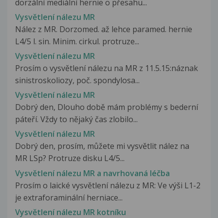
dorzální mediální hernie o přesahu...
Vysvětlení nálezu MR
Nález z MR. Dorzomed. až lehce paramed. hernie
L4/5 l. sin. Minim. cirkul. protruze...
Vysvětlení nálezu MR
Prosím o vysvětlení nálezu na MR z 11.5.15:náznak
sinistroskoliozy, poč. spondylosa...
Vysvětlení nálezu MR
Dobrý den, Dlouho době mám problémy s bederní
páteří. Vždy to nějaký čas zlobilo...
Vysvětlení nálezu MR
Dobrý den, prosím, můžete mi vysvětlit nález na
MR LSp? Protruze disku L4/5...
Vysvětlení nálezu MR a navrhovaná léčba
Prosím o laické vysvětlení nálezu z MR: Ve výši L1-2
je extraforaminální herniace...
Vysvětlení nálezu MR kotníku