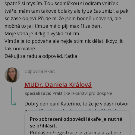
špatně si myslím. Tou sedmičkou si odiram vnitřek
tváře, mám tam takové bolaky ale ty za čas zmizí, a pak
se zase objeví. Přijde mi že jsem hodně unavená, ale
možná to je i tím ze málo piji max 1l za den .
Moje váha je 42kg a výška 160cm.
Vím že je to podvaha ale nejde stim nic dělat, ikdyz jít
tak normálně.
Děkuji za radu a odpověď. Katka
Odpovídá lékař:
MUDr. Daniela Králová
Specializace:
Praktické lékařství pro dospělé
Dobrý den paní Kateřino, to že je v dásní otvor
po vytěženém zubu je normální, důležit�...
Pro zobrazení odpovědi lékaře je nutné
se přihlásit.
Přihlášení/registrace je zdarma a zabere