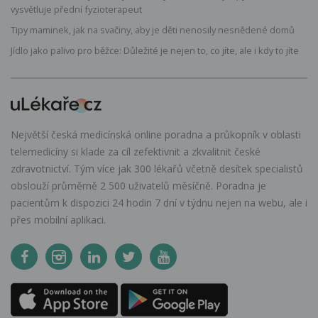
vysvětluje přední fyzioterapeut
Tipy maminek, jak na svačiny, aby je děti nenosily nesnědené domů
Jídlo jako palivo pro běžce: Důležité je nejen to, co jíte, ale i kdy to jíte
Největší česká medicínská online poradna a průkopník v oblasti
telemedicíny si klade za cíl zefektivnit a zkvalitnit české
zdravotnictví. Tým více jak 300 lékařů včetně desítek specialistů
obslouží průměrně 2 500 uživatelů měsíčně. Poradna je
pacientům k dispozici 24 hodin 7 dní v týdnu nejen na webu, ale i
přes mobilní aplikaci.