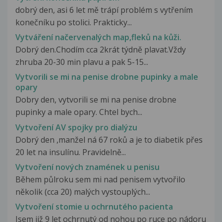
dobrý den, asi 6 let mě trápí problém s vytřením
konečníku po stolici. Prakticky...
Vytváření načervenalých map,fleků na kůži.
Dobrý den.Chodím cca 2krát týdně plavat.Vždy
zhruba 20-30 min plavu a pak 5-15...
Vytvorili se mi na penise drobne pupinky a male
opary
Dobry den, vytvorili se mi na penise drobne
pupinky a male opary. Chtel bych...
Vytvoření AV spojky pro dialýzu
Dobrý den ,manžel ná 67 roků a je to diabetik přes
20 let na insulínu. Pravidelně...
Vytvoření nových znamének u penisu
Během půlroku sem mi nad penisem vytvořilo
několik (cca 20) malých vystouplých...
Vytvoření stomie u ochrnutého pacienta
Jsem již 9 let ochrnutý od nohou po ruce po nádoru