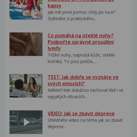
kapsy
Jak mít první pomoc vždy po ruce?
Stáhněte si praktického...
Co pomáhá na oteklé nohy?
Podpořte správné proudění
lymfy
Těžké nohy, napnutá kůže, oteklé
kotníky. To jsou potíže,...
TEST: Jak dobře se vyznáte ve
svých emocích?
Někteří lidé dokážou zachovat klid i ve
vypjatých situacích....
VIDEO: Jak se zbavit deprese
Shlédněte video na téma jak se zbavit
deprese..