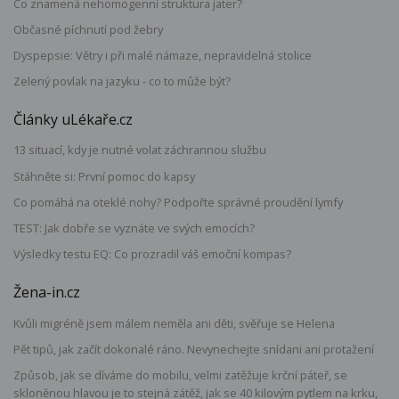
Co znamená nehomogenní struktura jater?
Občasné píchnutí pod žebry
Dyspepsie: Větry i při malé námaze, nepravidelná stolice
Zelený povlak na jazyku - co to může být?
Články uLékaře.cz
13 situací, kdy je nutné volat záchrannou službu
Stáhněte si: První pomoc do kapsy
Co pomáhá na oteklé nohy? Podpořte správné proudění lymfy
TEST: Jak dobře se vyznáte ve svých emocích?
Výsledky testu EQ: Co prozradil váš emoční kompas?
Žena-in.cz
Kvůli migréně jsem málem neměla ani děti, svěřuje se Helena
Pět tipů, jak začít dokonalé ráno. Nevynechejte snídani ani protažení
Způsob, jak se díváme do mobilu, velmi zatěžuje krční páteř, se
skloněnou hlavou je to stejná zátěž, jak se 40 kilovým pytlem na krku,