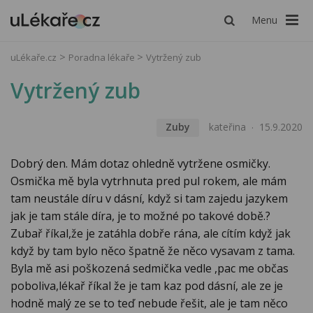
Menu
uLékaře.cz
Poradna lékaře
Vytržený zub
Vytržený zub
Zuby
kateřina
15.9.2020
Dobrý den. Mám dotaz ohledně vytržene osmičky.
Osmička mě byla vytrhnuta pred pul rokem, ale mám
tam neustále díru v dásní, když si tam zajedu jazykem
jak je tam stále díra, je to možné po takové době.?
Zubař říkal,že je zatáhla dobře rána, ale cítím když jak
když by tam bylo něco špatně že něco vysavam z tama.
Byla mě asi poškozená sedmička vedle ,pac me občas
poboliva,lékař říkal že je tam kaz pod dásní, ale ze je
hodně malý ze se to teď nebude řešit, ale je tam něco