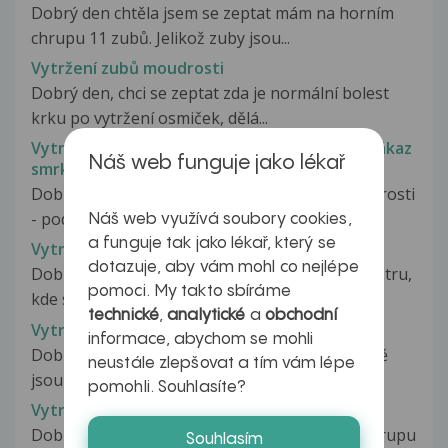
Dobrý den chtěla jsem se zeptat mám na horním
chrupu 11 zubů. Jelikož zuby jsou...
Vytržení zubů moudrosti
Dobrý den, chci se zeptat zda je normální bolest
krku po vytržení osmiček, dělá...
Vytržení zubu moudrosti, poraněná čelist a zákaz
Náš web funguje jako lékař
smrkání
Dobrý den, před 2dny mi byl vytržen zub moudrosti
- pod dásní a rostl do zubu...
Náš web využívá soubory cookies,
a funguje tak jako lékař, který se
Vytržení zubů u dítěte
dotazuje, aby vám mohl co nejlépe
Dobrý den, chtěla by jsem se zeptat za svoji sestru,
pomoci. My takto sbíráme
kde se lze objednat s tříletým...
technické
,
analytické
a
obchodní
Vytržení zubů- osmiček
informace, abychom se mohli
Dobrý den, trápí mě obě dolní osmičky. Obě dvě
neustále zlepšovat a tím vám lépe
jsou podle rentgenu částečně...
pomohli. Souhlasíte?
Vytržený mléčný chrup
Dobrý den, je možné, aby vytržení předního chrupu
Souhlasím