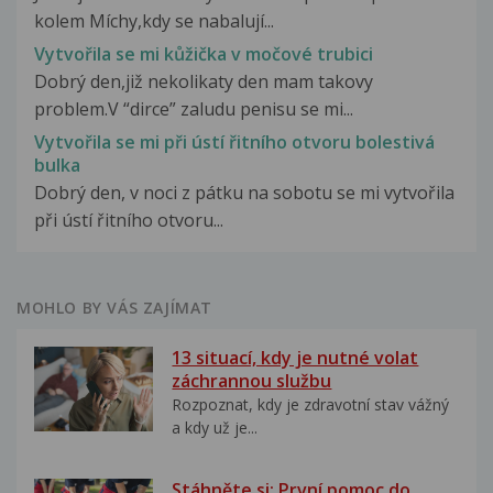
kolem Míchy,kdy se nabalují...
Vytvořila se mi kůžička v močové trubici
Dobrý den,již nekolikaty den mam takovy
problem.V “dirce” zaludu penisu se mi...
Vytvořila se mi při ústí řitního otvoru bolestivá
bulka
Dobrý den, v noci z pátku na sobotu se mi vytvořila
při ústí řitního otvoru...
MOHLO BY VÁS ZAJÍMAT
13 situací, kdy je nutné volat
záchrannou službu
Rozpoznat, kdy je zdravotní stav vážný
a kdy už je...
Stáhněte si: První pomoc do