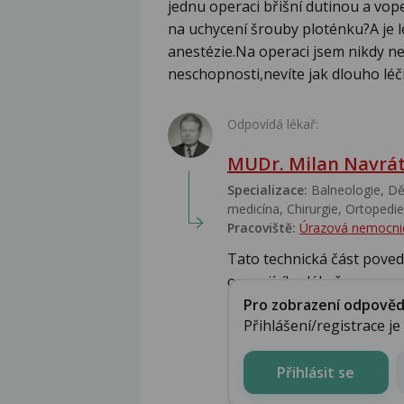
jednu operaci břišní dutinou a vop
na uchycení šrouby ploténku?A je l
anestézie.Na operaci jsem nikdy ne
neschopnosti,nevíte jak dlouho lé
Odpovídá lékař:
MUDr. Milan Navrát
Specializace:
Balneologie, Dět
medicína, Chirurgie, Ortopedie,
Pracoviště:
Úrazová nemocni
Tato technická část poved
operajícího lékaře, ne...
Pro zobrazení odpovědi 
Přihlášení/registrace j
Přihlásit se