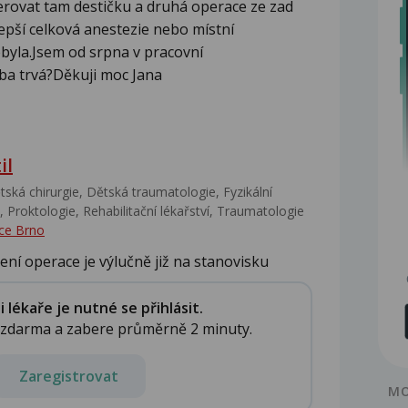
erovat tam destičku a druhá operace ze zad
epší celková anestezie nebo místní
byla.Jsem od srpna v pracovní
čba trvá?Děkuji moc Jana
il
ská chirurgie, Dětská traumatologie, Fyzikální
 Proktologie, Rehabilitační lékařství‎, Traumatologie
ce Brno
ení operace je výlučně již na stanovisku
lékaře je nutné se přihlásit.
e zdarma a zabere průměrně 2 minuty.
Zaregistrovat
MO