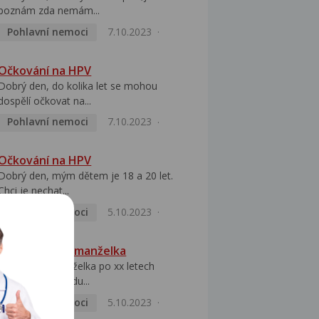
poznám zda nemám...
Pohlavní nemoci
7.10.2023
Očkování na HPV
Dobrý den, do kolika let se mohou
dospělí očkovat na...
Pohlavní nemoci
7.10.2023
Očkování na HPV
Dobrý den, mým dětem je 18 a 20 let.
Chci je nechat...
Pohlavní nemoci
5.10.2023
HPV pozitivní manželka
Dobrý den, manželka po xx letech
přivezla z Východu...
Pohlavní nemoci
5.10.2023