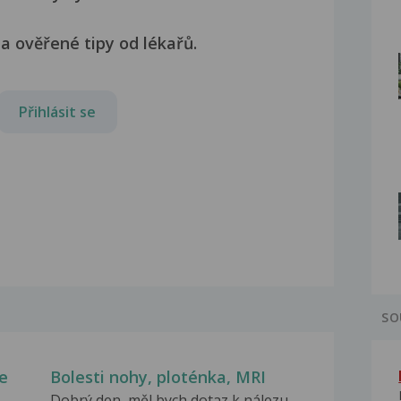
a ověřené tipy od lékařů.
Přihlásit se
SO
e
Bolesti nohy, ploténka, MRI
Dobrý den, měl bych dotaz k nálezu