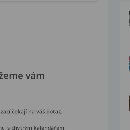
žeme vám
izací čekají na váš dotaz.
nci s chytrým kalendářem.