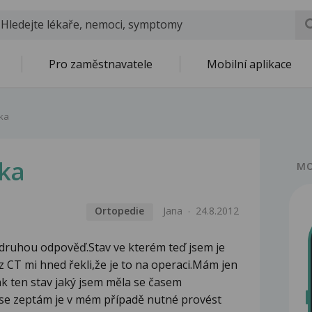
Pro zaměstnavatele
Mobilní aplikace
ka
nka
MO
Ortopedie
Jana
24.8.2012
a druhou odpověď.Stav ve kterém teď jsem je
z CT mi hned řekli,že je to na operaci.Mám jen
k ten stav jaký jsem měla se časem
tě se zeptám je v mém případě nutné provést