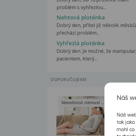
problém s vyhřezlou...
Nehtová ploténka
Dobrý den, přítel již několik měsíců
přechází problém...
Vyhřezlá ploténka
Dobrý den. Je možné, že manipulací
pacientem, který...
DOPORUČUJEME
Náš we
Nevolnost nemusí být nutnou...
Jak 
Náš web
tak jako
mohl co