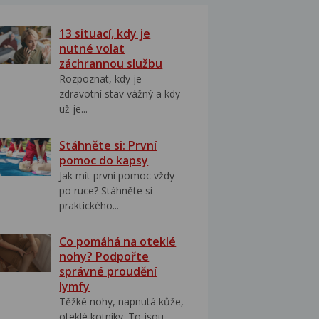
13 situací, kdy je
nutné volat
záchrannou službu
Rozpoznat, kdy je
zdravotní stav vážný a kdy
už je...
Stáhněte si: První
pomoc do kapsy
Jak mít první pomoc vždy
po ruce? Stáhněte si
praktického...
Co pomáhá na oteklé
nohy? Podpořte
správné proudění
lymfy
Těžké nohy, napnutá kůže,
oteklé kotníky. To jsou