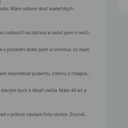
a
rodu. Mám celkem dost mateřských
u odskočil na záchod a našel jsem v moči...
e v posledni dobe jsem si vsimnul, ze mam
jsem neprodelal pubertu, zmenu z chlapce...
kterým bych k lékaři nešla. Mám 44 let a
 v priloze zasilam foto stolice. Zlucnik...