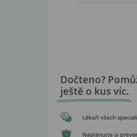
Dočteno? Pomů
ještě o kus víc.
Lékaři všech special
Naplánujte si preve