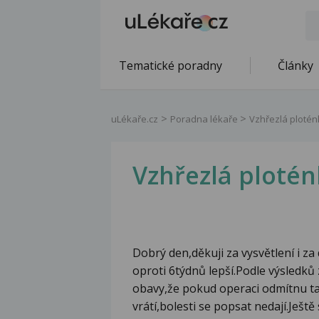
Tematické poradny
Články
uLékaře.cz
Poradna lékaře
Vzhřezlá plotén
Vzhřezlá ploté
Dobrý den,děkuji za vysvětlení i z
oproti 6týdnů lepší.Podle výsledků 
obavy,že pokud operaci odmítnu ta
vrátí,bolesti se popsat nedají.Ješ