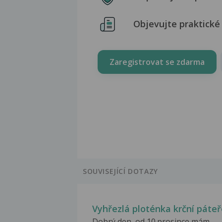
Objevujte praktické 
Zaregistrovat se zdarma
SOUVISEJÍCÍ DOTAZY
Vyhřezlá ploténka krční páteř
Dobrý den, od 10.prosince mám