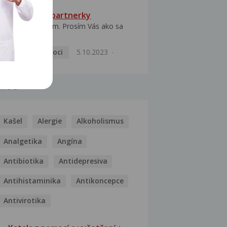
HPV typ 52 u partnerky
Dobrý deň prajem. Prosím Vás ako sa
dá vyliečiť vírus...
Pohlavní nemoci
5.10.2023
MOCI
Kašel
Alergie
Alkoholismus
Analgetika
Angína
Antibiotika
Antidepresiva
Antihistaminika
Antikoncepce
Antivirotika