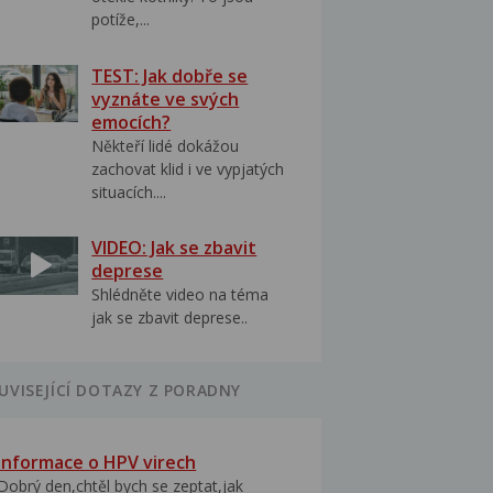
potíže,...
TEST: Jak dobře se
vyznáte ve svých
emocích?
Někteří lidé dokážou
zachovat klid i ve vypjatých
situacích....
VIDEO: Jak se zbavit
deprese
Shlédněte video na téma
jak se zbavit deprese..
UVISEJÍCÍ DOTAZY Z PORADNY
Informace o HPV virech
Dobrý den,chtěl bych se zeptat,jak