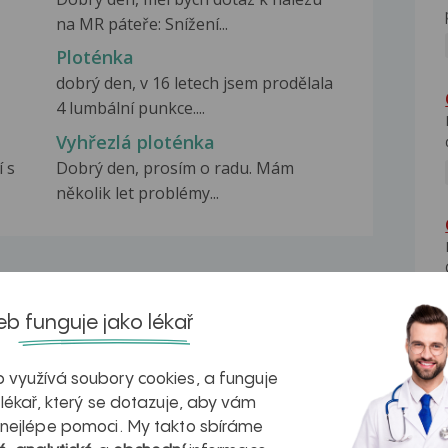
na MR páteře: Snížení...
Ploténka
dobrý den, v 16 letech jsem prodělala
4 lumbální punkce....
Vyhřezlá ploténka
 s
Dobrý den, prosím o radu. Mám
několik let problémy...
b funguje jako lékař
na zdravá játra?
Myasthenia gravis – vše, co...
 využívá soubory cookies, a funguje
 lékař, který se dotazuje, aby vám
 nejlépe pomoci. My takto sbíráme