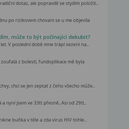
diční dotaz, ale popravdě se stydím položit...
dnu po rizikovem chovani se u me objevila
dím, může to být počínající dekubit?
let. V poslední době mne trápí sezení na...
zoufalá z bolestí, fundoplikace mě byla
vy, chci se jen zeptat z čeho všecho může...
a nyní jsem ve 33tt přesně...Asi od 29tt...
ikne buňka v těle a zda virus HIV tohle...