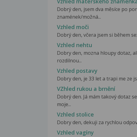
Vzhled mateřského znaménk
Dobrý den, jsem dva měsíce po po
znamének/možná...
Vzhled moči
Dobrý den, včera jsem si během sex
Vzhled nehtu
Dobry den, mozna hloupy dotaz, al
rozdilnou...
Vzhled postavy
Dobry den, je 33 let a trapi me ze 
VZhled rukou a brnění
Dobrý den. Já mám takový dotaz se 
moje...
Vzhled stolice
Dobry den, dekuji za rychlou odpoved
Vzhled vagíny