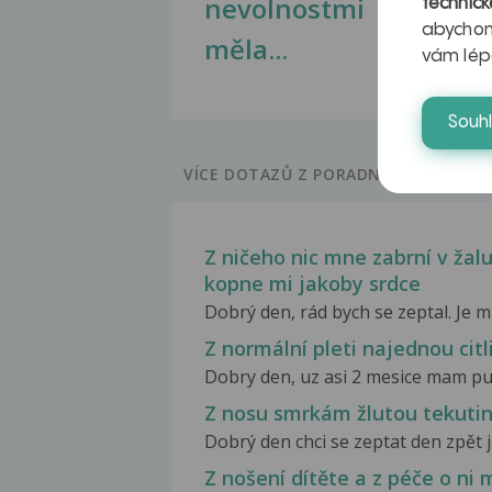
nevolnostmi
technick
abychom
měla...
vám lép
Souh
VÍCE DOTAZŮ Z PORADNY
Z ničeho nic mne zabrní v ža
kopne mi jakoby srdce
Dobrý den, rád bych se zeptal. Je mi
Z normální pleti najednou citl
Dobry den, uz asi 2 mesice mam pupi
Z nosu smrkám žlutou tekuti
Dobrý den chci se zeptat den zpět j
Z nošení dítěte a z péče o ni 