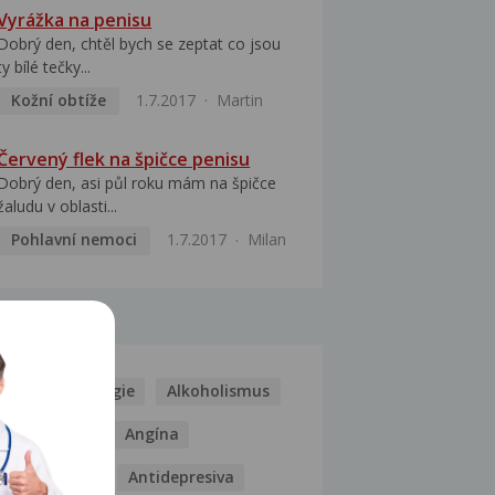
Vyrážka na penisu
Dobrý den, chtěl bych se zeptat co jsou
ty bílé tečky...
Kožní obtíže
1.7.2017
Martin
Červený flek na špičce penisu
Dobrý den, asi půl roku mám na špičce
žaludu v oblasti...
Pohlavní nemoci
1.7.2017
Milan
MOCI
Kašel
Alergie
Alkoholismus
Analgetika
Angína
Antibiotika
Antidepresiva