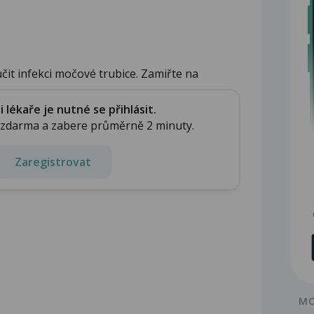
čit infekci močové trubice. Zamiřte na
a...
lékaře je nutné se přihlásit.
e zdarma a zabere průměrně 2 minuty.
Zaregistrovat
MO