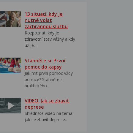
13 situací, kdy je
nutné volat
záchrannou službu
Rozpoznat, kdy je
zdravotní stav vážný a kdy
už je...
Stáhněte si: První
pomoc do kapsy
Jak mít první pomoc vždy
po ruce? Stáhněte si
praktického...
VIDEO: Jak se zbavit
deprese
Shlédněte video na téma
jak se zbavit deprese..