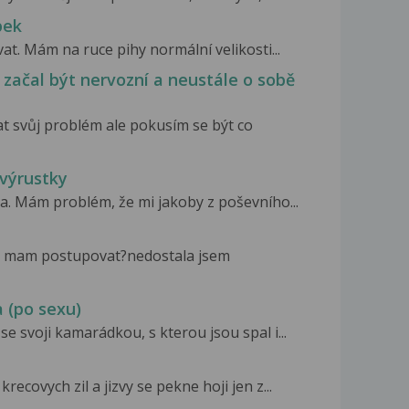
pek
at. Mám na ruce pihy normální velikosti...
 začal být nervozní a neustále o sobě
t svůj problém ale pokusím se být co
 výrustky
na. Mám problém, že mi jakoby z poševního...
ak mam postupovat?nedostala jsem
a (po sexu)
se svoji kamarádkou, s kterou jsou spal i...
ecovych zil a jizvy se pekne hoji jen z...