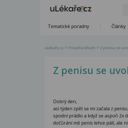
Tematické poradny
Články
uLékaře.cz
Poradna lékaře
Z penisu se uvo
Z penisu se uvo
Dobrý den,
asi týden zpět se mi začala z penis
spodní prádlo a když se aspoň 2x de
dočůrání mě penis lehce pálí, ale n