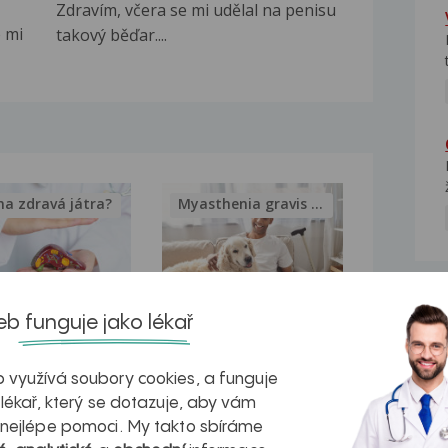
Zdravím, včera se mi udělal na penisu
 mi
takový běďar....
na zdravá játra?
Myasthenia gravis – vše, co...
NE
b funguje jako lékař
kovatění
Inovativní
r v datech a
léčba
 využívá soubory cookies, a funguje
 lékař, který se dotazuje, aby vám
azech
myastenie –
 nejlépe pomoci. My takto sbíráme