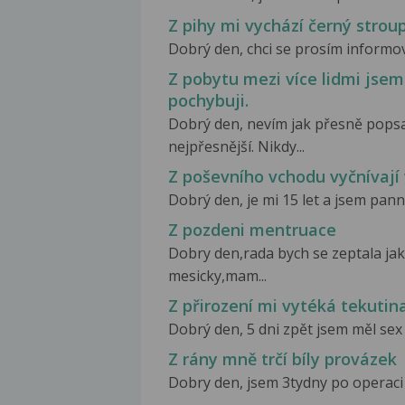
Z pihy mi vychází černý strou
Dobrý den, chci se prosím informov
Z pobytu mezi více lidmi jsem
pochybuji.
Dobrý den, nevím jak přesně popsa
nejpřesnější. Nikdy...
Z poševního vchodu vyčnívají
Dobrý den, je mi 15 let a jsem pan
Z pozdeni mentruace
Dobry den,rada bych se zeptala j
mesicky,mam...
Z přirození mi vytéká tekutin
Dobrý den, 5 dni zpět jsem měl sex 
Z rány mně trčí bíly provázek
Dobry den, jsem 3tydny po operaci kr