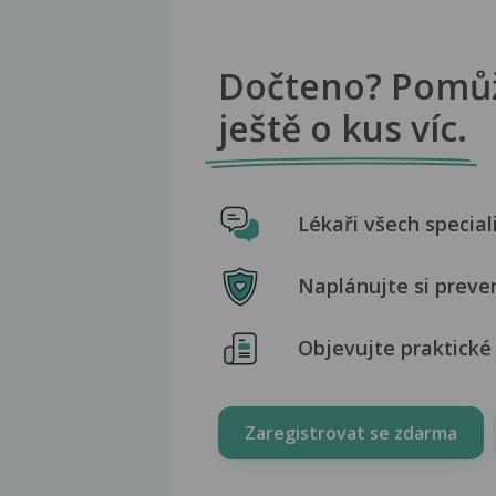
Dočteno? Pomů
ještě o kus víc.
Lékaři všech special
Naplánujte si preve
Objevujte praktické 
Zaregistrovat se zdarma