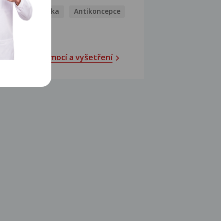
Antihistaminika
Antikoncepce
Antivirotika
Katalog nemocí a vyšetření