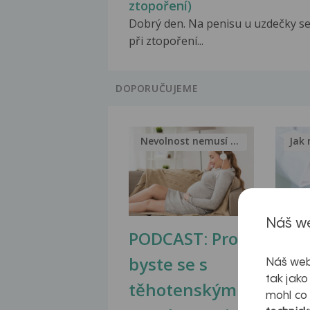
ztopoření)
Dobrý den. Na penisu u uzdečky se
při ztopoření...
DOPORUČUJEME
Nevolnost nemusí být nutnou...
Jak 
Náš we
PODCAST: Proč
Ztu
byste se s
jate
Náš web
tak jako
těhotenskými
obr
mohl co