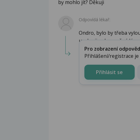
by mohlo jít? Děkuji
Odpovídá lékař:
Ondro, bylo by třeba vylou
urologii nebo možná lépe n
Pro zobrazení odpovědi 
Přihlášení/registrace j
Přihlásit se