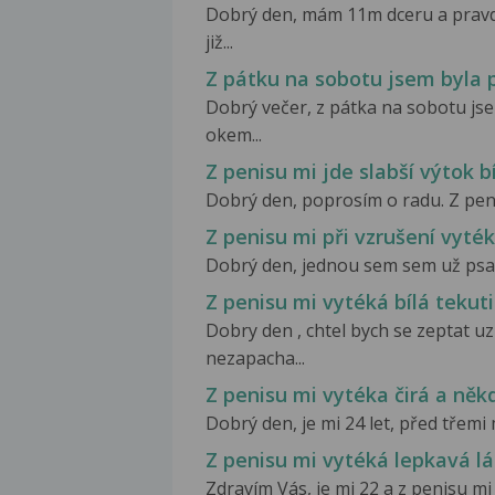
Dobrý den, mám 11m dceru a pravd
již...
Z pátku na sobotu jsem byla 
Dobrý večer, z pátka na sobotu js
okem...
Z penisu mi jde slabší výtok bí
Dobrý den, poprosím o radu. Z penisu
Z penisu mi při vzrušení vyté
Dobrý den, jednou sem sem už psal
Z penisu mi vytéká bílá tekut
Dobry den , chtel bych se zeptat uz
nezapacha...
Z penisu mi vytéka čirá a někd
Dobrý den, je mi 24 let, před třemi
Z penisu mi vytéká lepkavá l
Zdravím Vás, je mi 22 a z penisu mi 