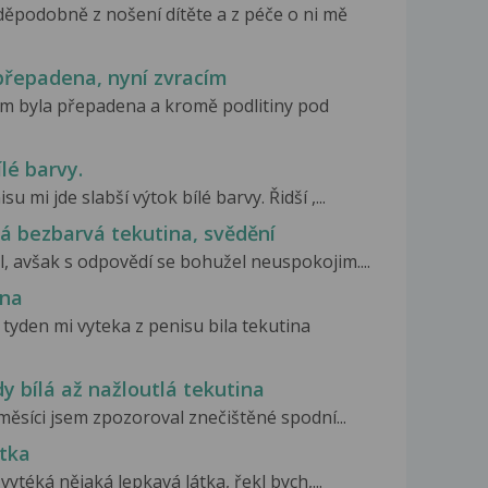
ěpodobně z nošení dítěte a z péče o ni mě
přepadena, nyní zvracím
em byla přepadena a kromě podlitiny pod
lé barvy.
 mi jde slabší výtok bílé barvy. Řidší ,...
ká bezbarvá tekutina, svědění
, avšak s odpovědí se bohužel neuspokojim....
ina
 tyden mi vyteka z penisu bila tekutina
y bílá až nažloutlá tekutina
 měsíci jsem zpozoroval znečištěné spodní...
átka
vytéká nějaká lepkavá látka, řekl bych,...