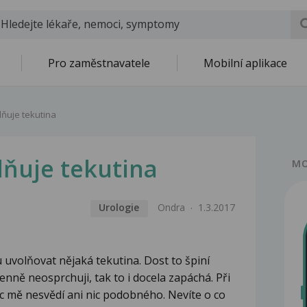
Pro zaměstnavatele
Mobilní aplikace
lňuje tekutina
lňuje tekutina
MO
Urologie
Ondra
1.3.2017
u uvolňovat nějaká tekutina. Dost to špiní
nně neosprchuji, tak to i docela zapáchá. Při
ic mě nesvědí ani nic podobného. Nevíte o co