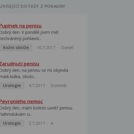
UVISEJÍCÍ DOTAZY Z PORADNY
Pupínek na penisu
Dobrý den. V pondělí jsem měl
nechráněný pohlavní...
Kožní obtíže
10.7.2017
Daniel
Zarudnutí penisu
Dobrý den, na penisu se mi objevila
malá bulka, okolo...
Urologie
4.7.2017
Dominik
Peyronieho nemoc
Dobrý den, mám bolesti uvnitř penisu.
Nahmatávám si...
Urologie
2.7.2017
A