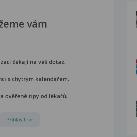
žeme vám
izací čekají na váš dotaz.
nci s chytrým kalendářem.
a ověřené tipy od lékařů.
Přihlásit se