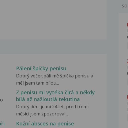
SO
Pálení špičky penisu
Dobrý večer,pálí mě špička penisu a
měl jsem tam bílou...
Z penisu mi vytéka čirá a někdy
bílá až nažloutlá tekutina
to
Dobrý den, je mi 24 let, před třemi
měsíci jsem zpozoroval...
ři
Kožní absces na penise