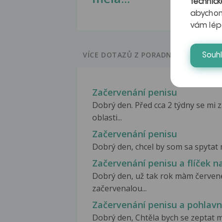
technick
abychom
vám lép
VÍCE DOTAZŮ Z PORADNY
Souh
Začervenání penisu
Dobrý den. Před cca 2 týdny se mi 
oblasti...
Začervenání penisu
Dobrý den, chcel by som sa spytat 
Začervenání penisu a flíček n
Dobrý den, už tak rok màm červené
začervenalou...
Začervenání penisu a pohlavn
Dobrý den, Chtěla bych se zeptat mů