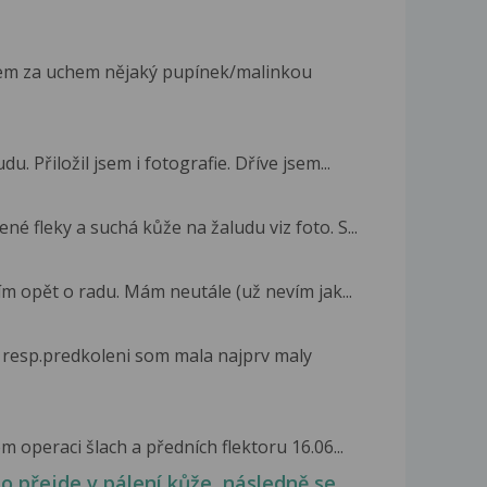
jsem za uchem nějaký pupínek/malinkou
. Přiložil jsem i fotografie. Dříve jsem...
né fleky a suchá kůže na žaludu viz foto. S...
ím opět o radu. Mám neutále (už nevím jak...
, resp.predkoleni som mala najprv maly
 operaci šlach a předních flektoru 16.06...
o přejde v pálení kůže, následně se