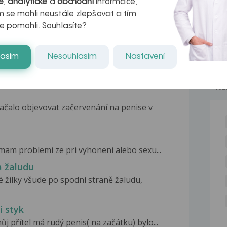
é
,
analytické
a
obchodní
informace,
 se mohli neustále zlepšovat a tím
e pomohli. Souhlasíte?
lasím
Nesouhlasím
Nastavení
NE
začalo objevovat začervenání na penise v
mam problemi ze pri vyhoneni alebo sexu...
a žaludu
 žilky všude po spodní straně žaludu,
í styk
j přítel má rudý penis( na začátku) bylo...