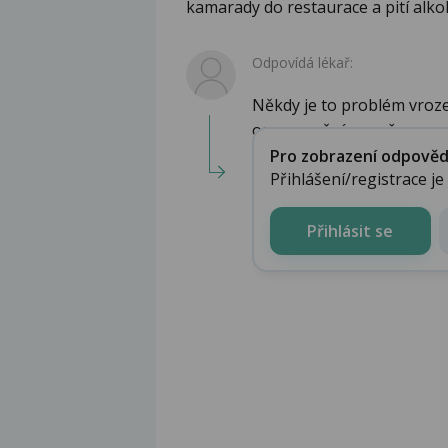
kamarady do restaurace a pití alko
Odpovídá lékař:
Někdy je to problém vrozen
onemocnění - např. r...
Pro zobrazení odpovědi 
Přihlášení/registrace j
Přihlásit se