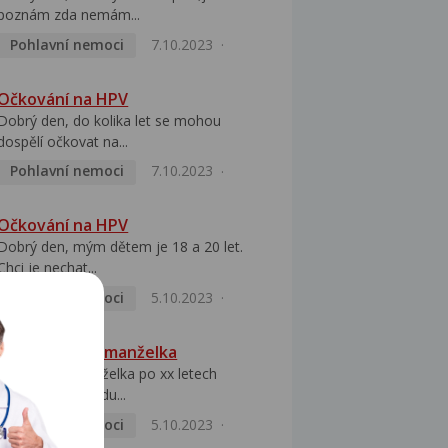
poznám zda nemám...
Pohlavní nemoci
7.10.2023
Očkování na HPV
Dobrý den, do kolika let se mohou
dospělí očkovat na...
Pohlavní nemoci
7.10.2023
Očkování na HPV
Dobrý den, mým dětem je 18 a 20 let.
Chci je nechat...
Pohlavní nemoci
5.10.2023
HPV pozitivní manželka
Dobrý den, manželka po xx letech
přivezla z Východu...
Pohlavní nemoci
5.10.2023