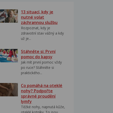
13 situací, kdy je
nutné volat
záchrannou službu
Rozpoznat, kdy je
zdravotní stav vážný a kdy
už je...
Stáhněte si: První
pomoc do kapsy
Jak mít první pomoc vždy
po ruce? Stáhněte si
praktického...
Co pomáhá na oteklé
nohy? Podpořte
správné proudění
lymfy
Těžké nohy, napnutá kůže,
oteklé kotníky. To jsou