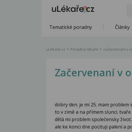
Tematické poradny
Články
uLékaře.cz
Poradna lékaře
začervenaní v ob
Začervenaní v ob
dobry den. je mi 25. mam problem s
to v zimě a na přímem slunci. tvaře 
dělá mi problem společensky život
ale ke konci dne pocituji palení a p