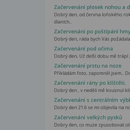
Začervenání plosek nohou a d
Dobrý den, od června loňského ro
dlaních...
Začervenání po poštípání h
Dobrý den, ráda bych Vás požádala o
Začervenání pod očima
Dobrý den, Už delší dobu mě trápí 
Začervenání prstu na noze
Přikládám foto, zapomněl jsem... D
Začervenání rány po klíštěti.
Dobrý den , v neděli mě kousnul klíš
Začervenání s centrálním vý
Dobrý den 21.6 se mi objevila na n
Začervenání velkých pysků
Dobry den, co muze zpusobovat ob