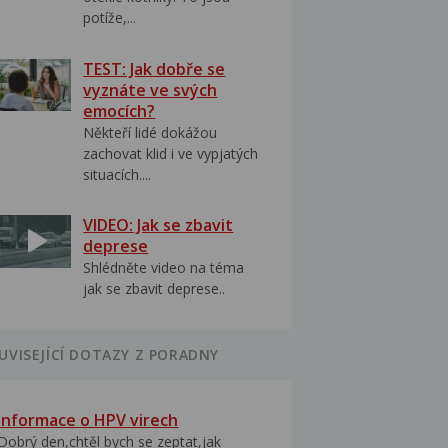
potíže,...
TEST: Jak dobře se
vyznáte ve svých
emocích?
Někteří lidé dokážou
zachovat klid i ve vypjatých
situacích....
VIDEO: Jak se zbavit
deprese
Shlédněte video na téma
jak se zbavit deprese..
UVISEJÍCÍ DOTAZY Z PORADNY
Informace o HPV virech
Dobrý den,chtěl bych se zeptat,jak