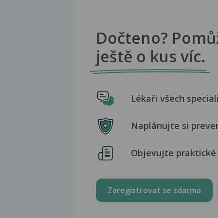
Dočteno? Pomů
ještě o kus víc.
Lékaři všech special
Naplánujte si preve
Objevujte praktické 
Zaregistrovat se zdarma