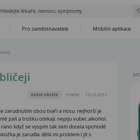
Pro zaměstnavatele
Mobilní aplikace
ličeji
ličeji
MO
Kožní obtíže
martin
19.10.2010
e zarudnutím obou tvaří a nosu. nejhorší je
mě palí a trošku otekají. nepiju vubec alkohol.
. rano když se vyspím tak sem docela vpohodě
okožka je zarudla. dělá mi problem i jít s