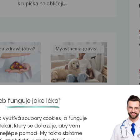
krupička na obličeji....
na zdravá játra?
Myasthenia gravis – vše, co...
kovatění
Inovativní
b funguje jako lékař
r v datech a
léčba
azech
myastenie –
 využívá soubory cookies, a funguje
naděje pro ty,
 lékař, který se dotazuje, aby vám
 nejlépe pomoci. My takto sbíráme
kteří ji...