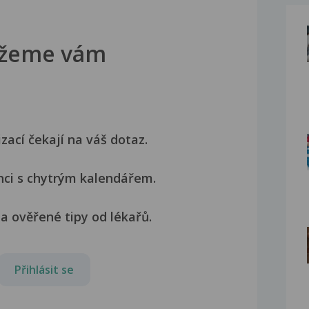
žeme vám
izací čekají na váš dotaz.
nci s chytrým kalendářem.
a ověřené tipy od lékařů.
Přihlásit se