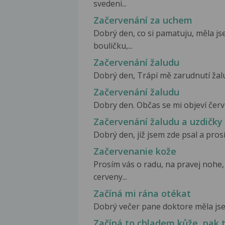
svedeni...
Začervenání za uchem
Dobrý den, co si pamatuju, měla 
bouličku,...
Začervenání žaludu
Dobrý den, Trápí mě zarudnutí žaludu
Začervenání žaludu
Dobry den. Občas se mi objeví červe
Začervenání žaludu a uzdičky
Dobrý den, již jsem zde psal a pros
Začervenanie kože
Prosím vás o radu, na pravej nohe
cerveny...
Začíná mi rána otékat
Dobrý večer pane doktore měla jsem
Začíná to chladem kůže, pak t