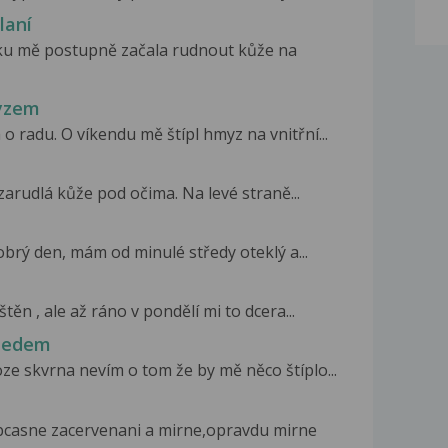
laní
ku mě postupně začala rudnout kůže na
myzem
 radu. O víkendu mě štípl hmyz na vnitřní...
zarudlá kůže pod očima. Na levé straně...
obrý den, mám od minulé středy oteklý a...
těn , ale až ráno v pondělí mi to dcera...
bledem
oze skvrna nevím o tom že by mě něco štíplo...
casne zacervenani a mirne,opravdu mirne