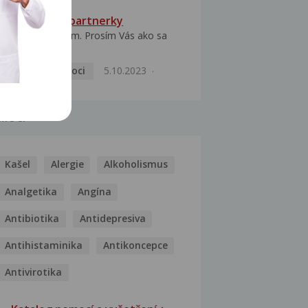
HPV typ 52 u partnerky
Dobrý deň prajem. Prosím Vás ako sa
dá vyliečiť vírus...
Pohlavní nemoci
5.10.2023
MOCI
Kašel
Alergie
Alkoholismus
Analgetika
Angína
Antibiotika
Antidepresiva
Antihistaminika
Antikoncepce
Antivirotika