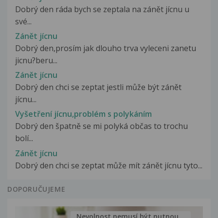
Dobrý den ráda bych se zeptala na zánět jícnu u
své...
Zánět jícnu
Dobrý den,prosím jak dlouho trva vyleceni zanetu
jicnu?beru...
Zánět jícnu
Dobrý den chci se zeptat jestli může být zánět
jícnu...
Vyšetření jícnu,problém s polykáním
Dobrý den špatně se mi polyká občas to trochu
bolí...
Zánět jícnu
Dobrý den chci se zeptat může mít zánět jícnu tyto...
DOPORUČUJEME
Nevolnost nemusí být nutnou...