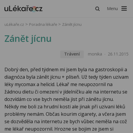
Menu
uLékaře.cz
Poradna lékaře
Zánět jícnu
Zánět jícnu
Trávení
monika
26.11.2015
Dobrý den, před týdnem mi jsem byla na gastroskopii a
diagnóza byla zánět jícnu + plíseň. Už tedy týden uzivam
léky mycomax a helicid. Lékař me neupozornil na
žádnou dietu či omezení v jídelníčku ale na internetu se
dozvídám co vse bych neměla jist při zánětu jícnu.
Někdy me boli za hrudní kosti ale jinak při uzivani léků
problémy nemám. Občas kourim cigarety, a včera jsem
se dozvěděla na internetu ze bych vůbec neměla na což
me lékař neupozornil. Hrozne se bojim ze jsem si