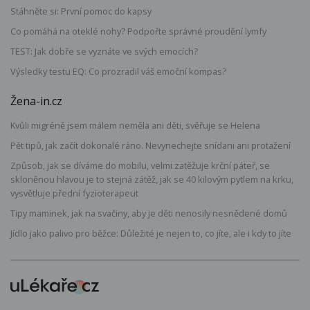
Stáhněte si: První pomoc do kapsy
Co pomáhá na oteklé nohy? Podpořte správné proudění lymfy
TEST: Jak dobře se vyznáte ve svých emocích?
Výsledky testu EQ: Co prozradil váš emoční kompas?
Žena-in.cz
Kvůli migréně jsem málem neměla ani děti, svěřuje se Helena
Pět tipů, jak začít dokonalé ráno. Nevynechejte snídani ani protažení
Způsob, jak se díváme do mobilu, velmi zatěžuje krční páteř, se
skloněnou hlavou je to stejná zátěž, jak se 40 kilovým pytlem na krku,
vysvětluje přední fyzioterapeut
Tipy maminek, jak na svačiny, aby je děti nenosily nesnědené domů
Jídlo jako palivo pro běžce: Důležité je nejen to, co jíte, ale i kdy to jíte