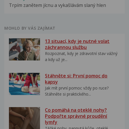
Trpím zanětem jícnu a vykašlávám slaný hlen
MOHLO BY VÁS ZAJÍMAT
13 situací, kdy je nutné volat
záchrannou službu
Rozpoznat, kdy je zdravotní stav vážný
a kdy už je...
Stáhněte si: První pomoc do
kapsy
Jak mít první pomoc vždy po ruce?
Stáhněte si praktického...
Co pomáhá na oteklé nohy?
Podpořte správné proudění
lymfy
Těžké nohy, napnutá kůže, oteklé