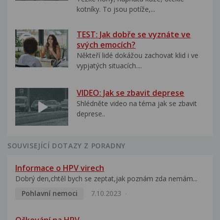
kotníky. To jsou potíže,...
TEST: Jak dobře se vyznáte ve
svých emocích?
Někteří lidé dokážou zachovat klid i ve
vypjatých situacích....
VIDEO: Jak se zbavit deprese
Shlédněte video na téma jak se zbavit
deprese..
SOUVISEJÍCÍ DOTAZY Z PORADNY
Informace o HPV virech
Dobrý den,chtěl bych se zeptat,jak poznám zda nemám...
Pohlavní nemoci
7.10.2023
Očkování na HPV