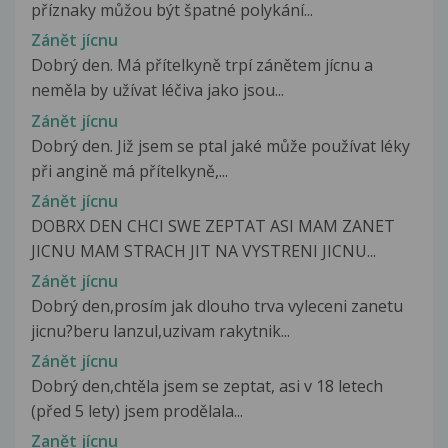
příznaky můžou být špatné polykání...
Zánět jícnu
Dobrý den. Má přítelkyně trpí zánětem jícnu a
neměla by užívat léčiva jako jsou...
Zánět jícnu
Dobrý den. Již jsem se ptal jaké může používat léky
při angině má přítelkyně,...
Zánět jícnu
DOBRX DEN CHCI SWE ZEPTAT ASI MAM ZANET
JICNU MAM STRACH JIT NA VYSTRENI JICNU...
Zánět jícnu
Dobrý den,prosím jak dlouho trva vyleceni zanetu
jicnu?beru lanzul,uzivam rakytnik...
Zánět jícnu
Dobrý den,chtěla jsem se zeptat, asi v 18 letech
(před 5 lety) jsem prodělala...
Zanět jícnu