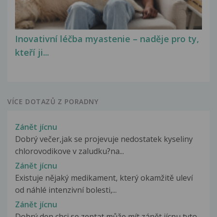
Inovativní léčba myastenie – naděje pro ty,
kteří ji...
VÍCE DOTAZŮ Z PORADNY
Zánět jícnu
Dobrý večer,jak se projevuje nedostatek kyseliny
chlorovodikove v zaludku?na...
Zánět jícnu
Existuje nějaký medikament, který okamžitě uleví
od náhlé intenzivní bolesti,...
Zánět jícnu
Dobrý den chci se zeptat může mít zánět jícnu tyto