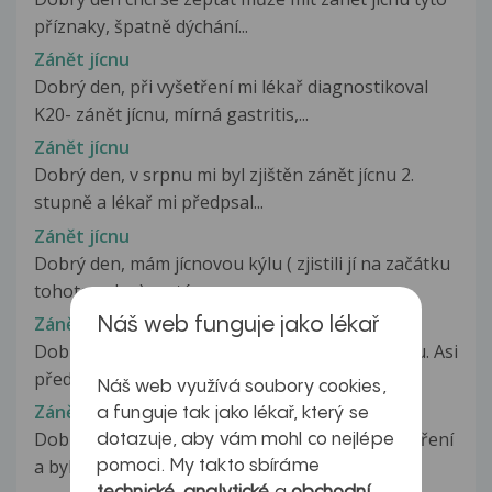
příznaky, špatně dýchání...
Zánět jícnu
Dobrý den, při vyšetření mi lékař diagnostikoval
K20- zánět jícnu, mírná gastritis,...
Zánět jícnu
Dobrý den, v srpnu mi byl zjištěn zánět jícnu 2.
stupně a lékař mi předpsal...
Zánět jícnu
Dobrý den, mám jícnovou kýlu ( zjistili jí na začátku
tohoto roku ), poté...
Zánět jícnu
Náš web funguje jako lékař
Dobrý den, chtěla bych vás moc poprosit o radu. Asi
před měsícem a půl jsem...
Náš web využívá soubory cookies,
Zánět jícnu
a funguje tak jako lékař, který se
Dobrý den, v listopadu jsem byla na gastr.vyšetření
dotazuje, aby vám mohl co nejlépe
a byla mi sdělena diagnoza...
pomoci. My takto sbíráme