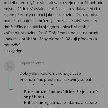
pritizila. .ted když to vim tak samozrejme kouřit nebudu
nejsem žádný závislak ale občas jsem si dala a ted čtu
ruzne příznaky nemoci jako je rakovina jícnu apod a
mam z toho docela hrůzu. Je mozne ze když sem si v
době léčby dala parkraj cigaretu abych si mohla
způsobit rakovinu jícnu? Trápí me ta bolest na hrudi
jinak mi v průběhu léčby nic není . Děkuji předem za
odpověď
Hezký den
Odpovídá lékař:
Dobrý den, kouření zhoršuje vaše
onemocnění, přestaňte, rakoviny se bát
nemusíte ani kdy�...
Pro zobrazení odpovědi lékaře je nutné
se přihlásit.
Přihlášení/registrace je zdarma a zabere