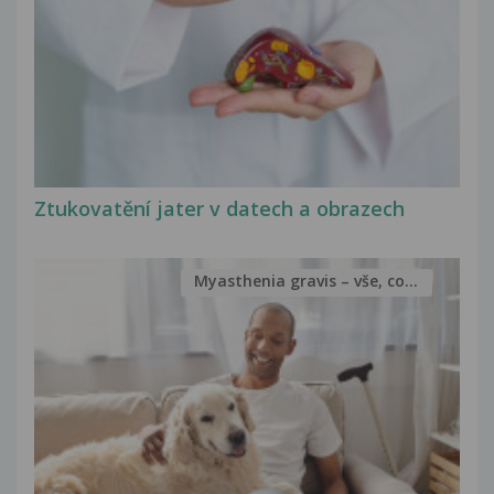
Ztukovatění jater v datech a obrazech
Myasthenia gravis – vše, co...