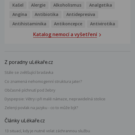
Kašel
Alergie
Alkoholismus
Analgetika
Angína
Antibiotika
Antidepresiva
Antihistaminika
Antikoncepce
Antivirotika
Katalog nemocí a vyšetření
Z poradny uLékaře.cz
Stále se zvětšující bradavka
Co znamená nehomogenní struktura jater?
Občasné píchnutí pod žebry
Dyspepsie: Větry i při malé námaze, nepravidelná stolice
Zelený povlak na jazyku - co to může být?
Články uLékaře.cz
13 situací, kdy je nutné volat záchrannou službu