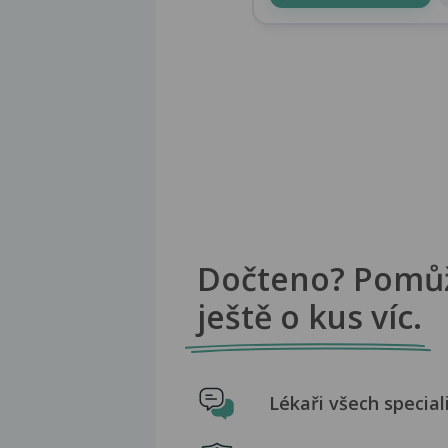
Dočteno? Pomů
ještě o kus víc.
Lékaři všech special