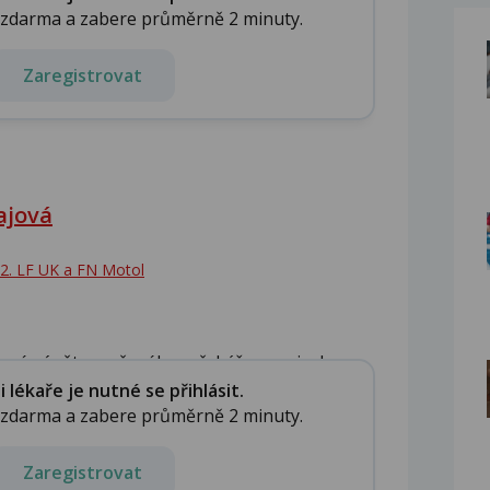
e zdarma a zabere průměrně 2 minuty.
Zaregistrovat
ajová
a 2. LF UK a FN Motol
ané záněty močového měchýře souvisely s ...
lékaře je nutné se přihlásit.
e zdarma a zabere průměrně 2 minuty.
Zaregistrovat