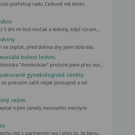
tože potřebuji radu. Celkově mě tento
edvin
 5 dni mi boli močak a ledviny, když cůram,...
edviny
ch se zeptat, před dvěma dny jsem dobrala...
stálá bolest ledvin.
ibiotika "Amoksiklav" protože jsem přes noc...
pakované gynekologické záněty
 se pokusím začít nějak postupně a od
tný režim
 zeptat trpim zanety mocoveho mechyre
ex
ohu mít s partnerem sex i přes to, že beru...