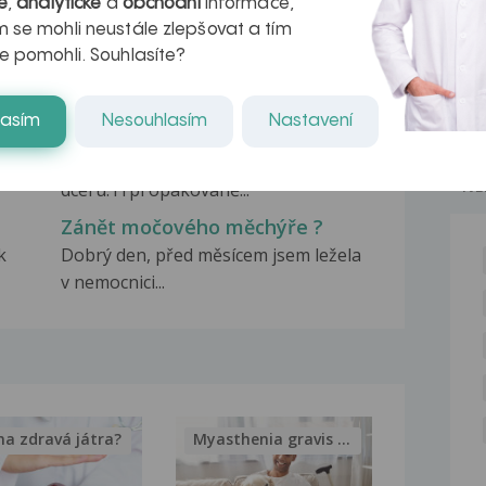
é
,
analytické
a
obchodní
informace,
cystitis
 se mohli neustále zlepšovat a tím
Dobrý den chtěla bych se zeptat jsem
e pomohli. Souhlasíte?
v 10tt a mam zánět...
Recidivující záněty močového
lasím
Nesouhlasím
Nastavení
měchýře
Dobrý den,chtěla bych se zeptat na
NE
dceru.Trpí opakovaně...
Zánět močového měchýře ?
k
Dobrý den, před měsícem jsem ležela
v nemocnici...
na zdravá játra?
Myasthenia gravis – vše, co...