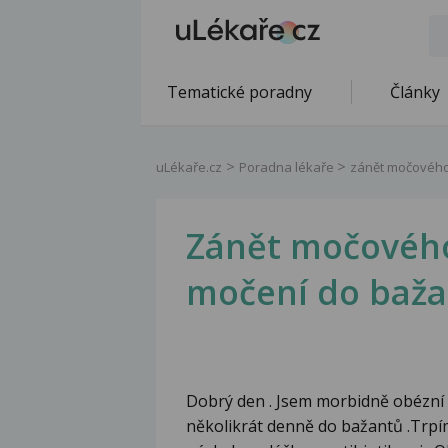
Tematické poradny
Články
uLékaře.cz
Poradna lékaře
zánět močového
Zánět močovéh
močení do baž
Dobrý den . Jsem morbidně obézní 
několikrát denně do bažantů .Trp