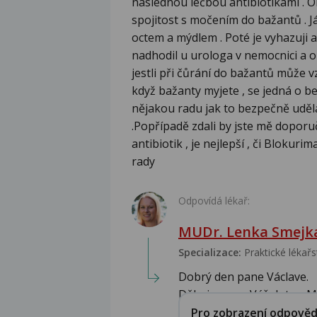
následnou léčbou antibiotikami . O
spojitost s močením do bažantů . Já 
octem a mýdlem . Poté je vyhazuji a
nadhodil u urologa v nemocnici a on
jestli při čůrání do bažantů může v
když bažanty myjete , se jedná o b
nějakou radu jak to bezpečně uděl
.Popřípadě zdali by jste mě doporuč
antibiotik , je nejlepší , či Blokur
rady
Odpovídá lékař:
MUDr. Lenka Smejk
Specializace:
Praktické lékařs
Dobrý den pane Václave.
Děkujeme za Váš dotaz. Mo
Pro zobrazení odpovědi 