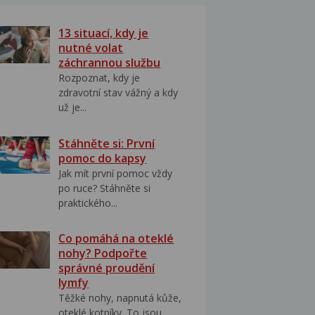
13 situací, kdy je
nutné volat
záchrannou službu
Rozpoznat, kdy je
zdravotní stav vážný a kdy
už je...
Stáhněte si: První
pomoc do kapsy
Jak mít první pomoc vždy
po ruce? Stáhněte si
praktického...
Co pomáhá na oteklé
nohy? Podpořte
správné proudění
lymfy
Těžké nohy, napnutá kůže,
oteklé kotníky. To jsou