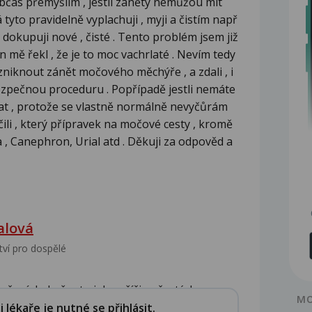
bčas přemýšlím , jestli záněty nemůžou mít
tyto pravidelně vyplachuji , myji a čistím např
 dokupuji nové , čisté . Tento problém jsem již
 mě řekl , že je to moc vachrlaté . Nevím tedy
zniknout zánět močového měchýře , a zdali , i
ezpečnou proceduru . Popřípadě jestli nemáte
at , protože se vlastně normálně nevyčůrám
ili , který přípravek na močové cesty , kromě
ima , Canephron, Urial atd . Děkuji za odpověd a
alová
tví pro dospělé
čení do bažantu jako příčina častých ...
MO
lékaře je nutné se přihlásit.