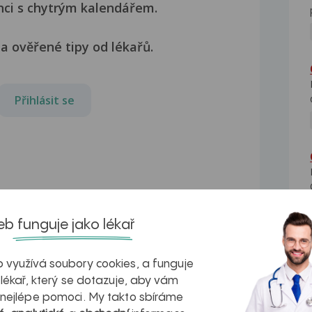
nci s chytrým kalendářem.
a ověřené tipy od lékařů.
Přihlásit se
b funguje jako lékař
 využívá soubory cookies, a funguje
 lékař, který se dotazuje, aby vám
 nejlépe pomoci. My takto sbíráme
Zánět močového měchýře,