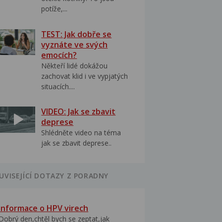
potíže,...
TEST: Jak dobře se
vyznáte ve svých
emocích?
Někteří lidé dokážou
zachovat klid i ve vypjatých
situacích....
VIDEO: Jak se zbavit
deprese
Shlédněte video na téma
jak se zbavit deprese..
UVISEJÍCÍ DOTAZY Z PORADNY
Informace o HPV virech
Dobrý den,chtěl bych se zeptat,jak