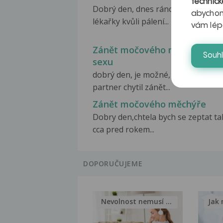
technick
Dobrý den, dnes ráno jsem byla u
abychom
lékařky kvůli pálení...
vám lép
Zánět močového měchýře po
Souh
sexu
dobrý den, je možné, aby ode mě
partner chytil zánět...
Zánět močového měchýře
Dobry den,chtela bych se zeptat ta
cca pred rokem...
DOPORUČUJEME
Nevolnost nemusí být nutnou...
Jak 