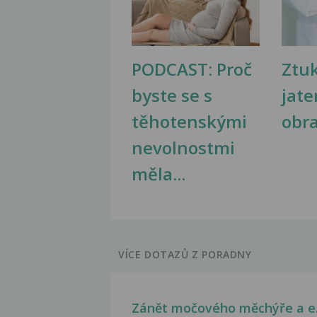
PODCAST: Proč
Ztu
byste se s
jate
těhotenskými
obr
nevolnostmi
měla...
VÍCE DOTAZŮ Z PORADNY
Zánět močového měchýře a e.