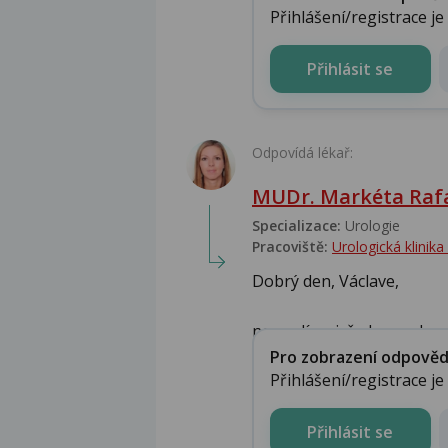
Přihlášení/registrace j
Přihlásit se
Odpovídá lékař:
MUDr. Markéta Raf
Specializace:
Urologie‎
Pracoviště:
Urologická klinik
Dobrý den, Václave,
nemyslím si, že by opakov
Pro zobrazení odpovědi 
Přihlášení/registrace j
Přihlásit se