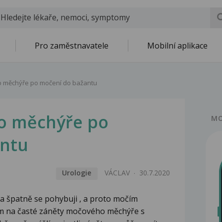
Pro zaměstnavatele
Mobilní aplikace
 měchýře po močení do bažantu
o měchýře po
MO
antu
Urologie
VÁCLAV
30.7.2020
a špatně se pohybuji , a proto močím
ím na časté záněty močového měchýře s