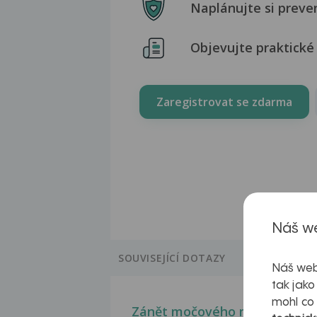
Naplánujte si preve
Objevujte praktické 
Zaregistrovat se zdarma
Náš we
SOUVISEJÍCÍ DOTAZY
Náš web
tak jako
mohl co
Zánět močového měchýře