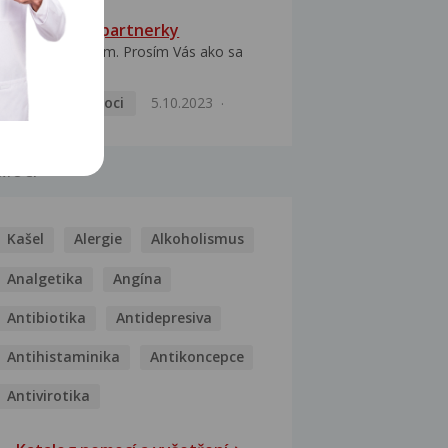
HPV typ 52 u partnerky
Dobrý deň prajem. Prosím Vás ako sa
dá vyliečiť vírus...
Pohlavní nemoci
5.10.2023
MOCI
Kašel
Alergie
Alkoholismus
Analgetika
Angína
Antibiotika
Antidepresiva
Antihistaminika
Antikoncepce
Antivirotika