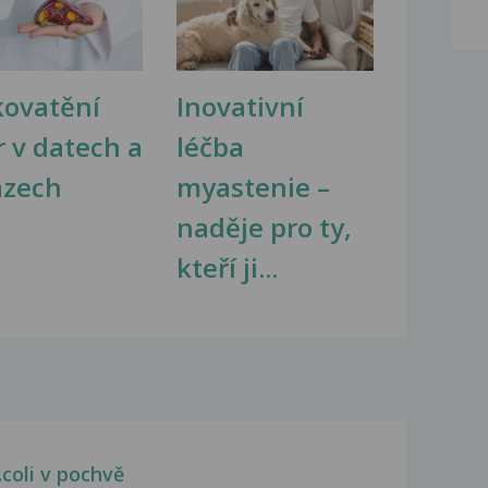
kovatění
Inovativní
r v datech a
léčba
azech
myastenie –
naděje pro ty,
kteří ji...
coli v pochvě