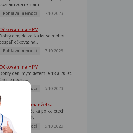
poznám zda nemám...
Pohlavní nemoci
7.10.2023
Očkování na HPV
Dobrý den, do kolika let se mohou
dospělí očkovat na...
Pohlavní nemoci
7.10.2023
Očkování na HPV
Dobrý den, mým dětem je 18 a 20 let.
Chci je nechat...
Pohlavní nemoci
5.10.2023
HPV pozitivní manželka
Dobrý den, manželka po xx letech
přivezla z Východu...
Pohlavní nemoci
5.10.2023