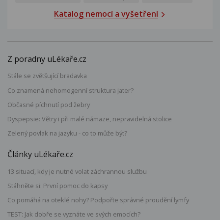
Katalog nemocí a vyšetření
Z poradny uLékaře.cz
Stále se zvětšující bradavka
Co znamená nehomogenní struktura jater?
Občasné píchnutí pod žebry
Dyspepsie: Větry i při malé námaze, nepravidelná stolice
Zelený povlak na jazyku - co to může být?
Články uLékaře.cz
13 situací, kdy je nutné volat záchrannou službu
Stáhněte si: První pomoc do kapsy
Co pomáhá na oteklé nohy? Podpořte správné proudění lymfy
TEST: Jak dobře se vyznáte ve svých emocích?