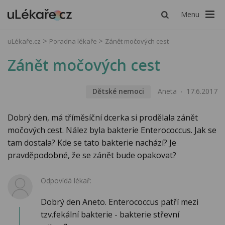
Menu
uLékaře.cz
Poradna lékaře
Zánět močových cest
Zánět močových cest
Dětské nemoci
Aneta
17.6.2017
Dobrý den, má tříměsíční dcerka si prodělala zánět
močových cest. Nález byla bakterie Enterococcus. Jak se
tam dostala? Kde se tato bakterie nachází? Je
pravděpodobné, že se zánět bude opakovat?
Odpovídá lékař:
Dobrý den Aneto. Enterococcus patří mezi
tzv.fekální bakterie - bakterie střevní