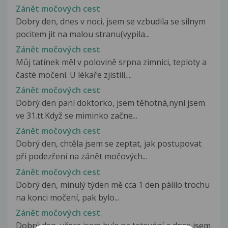
Zánět močových cest
Dobry den, dnes v noci, jsem se vzbudila se silnym
pocitem jit na malou stranu(vypila...
Zánět močových cest
Můj tatínek měl v polovině srpna zimnici, teploty a
časté močení. U lékaře zjistili,...
Zánět močových cest
Dobrý den paní doktorko, jsem těhotná,nyní jsem
ve 31.tt.Když se miminko začne...
Zánět močových cest
Dobrý den, chtěla jsem se zeptat, jak postupovat
při podezření na zánět močových...
Zánět močových cest
Dobrý den, minulý týden mě cca 1 den pálilo trochu
na konci močení, pak bylo...
Zánět močových cest
Dobrý den, včera jsem byla na tetování a dnes jsem