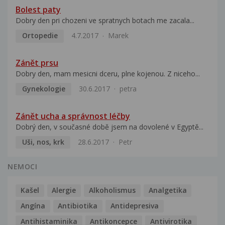
Bolest paty
Dobry den pri chozeni ve spratnych botach me zacala...
Ortopedie
4.7.2017
Marek
Zánět prsu
Dobry den, mam mesicni dceru, plne kojenou. Z niceho...
Gynekologie
30.6.2017
petra
Zánět ucha a správnost léčby
Dobrý den, v současné době jsem na dovolené v Egyptě...
Uši, nos, krk
28.6.2017
Petr
NEMOCI
Kašel
Alergie
Alkoholismus
Analgetika
Angína
Antibiotika
Antidepresiva
Antihistaminika
Antikoncepce
Antivirotika