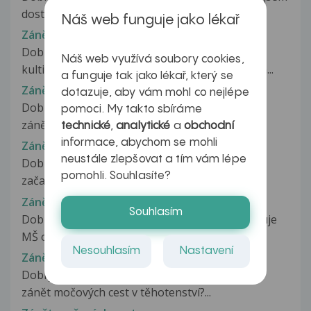
dostala zánět močových...
Náš web funguje jako lékař
Zánět močových cest
Dobrý den, mám zánět močových cest, v
Náš web využívá soubory cookies,
kultivačním vyšetření moči bakterie Escherichia...
a funguje tak jako lékař, který se
Zánět močových cest
dotazuje, aby vám mohl co nejlépe
Dobrý den, asi před dvěma týdny se u mě rozjel
pomoci. My takto sbíráme
zánět močových cest, 10 dní jsem...
technické
,
analytické
a
obchodní
informace, abychom se mohli
Zánět močových cest
neustále zlepšovat a tím vám lépe
Dobrý den Mám 4 letou dceru.Ve třech letech
pomohli. Souhlasíte?
začala chodit do školky a od té...
Zánět močových cest
Souhlasím
Dobrý den Mám 4 letou dceru.Od 3 let navštěvuje
MŠ od té doby se nepravidelně...
Nesouhlasím
Nastavení
Zánět močových cest
Dobrý den, lze z klasického testu z moči zjistit
zánět močových cest v těhotenství?...