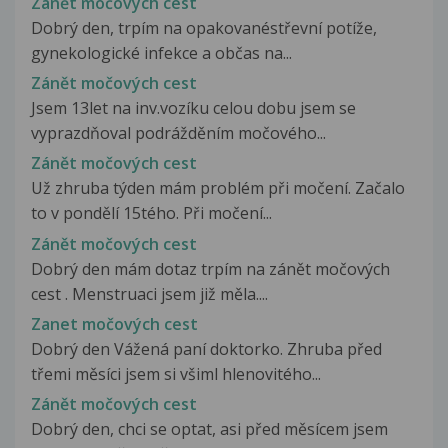
Zánět močových cest
Dobrý den, trpím na opakovanéstřevní potíže,
gynekologické infekce a občas na...
Zánět močových cest
Jsem 13let na inv.vozíku celou dobu jsem se
vyprazdňoval podrážděním močového...
Zánět močových cest
Už zhruba týden mám problém při močení. Začalo
to v pondělí 15tého. Při močení...
Zánět močových cest
Dobrý den mám dotaz trpím na zánět močových
cest . Menstruaci jsem již měla....
Zanet močových cest
Dobrý den Vážená paní doktorko. Zhruba před
třemi měsíci jsem si všiml hlenovitého...
Zánět močových cest
Dobrý den, chci se optat, asi před měsícem jsem