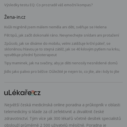
Výsledky testu EQ: Co prozradil váš emoční kompas?
Žena-in.cz
Kvůli migréně jsem málem neměla ani děti, svěřuje se Helena
Pět tipů, jak začít dokonalé ráno. Nevynechejte snídani ani protažení
Způsob, jak se díváme do mobilu, velmi zatěžuje krční páteř, se
skloněnou hlavou je to stejná zátěž, jak se 40 kilovým pytlem na krku,
vysvětluje přední fyzioterapeut
Tipy maminek, jak na svačiny, aby je děti nenosily nesnědené domů
Jídlo jako palivo pro běžce: Důležité je nejen to, co jíte, ale i kdy to jíte
Největší česká medicínská online poradna a průkopník v oblasti
telemedicíny si klade za cíl zefektivnit a zkvalitnit české
zdravotnictví. Tým více jak 300 lékařů včetně desítek specialistů
obslouží průměrně 2 500 uživatelů měsíčně. Poradna je