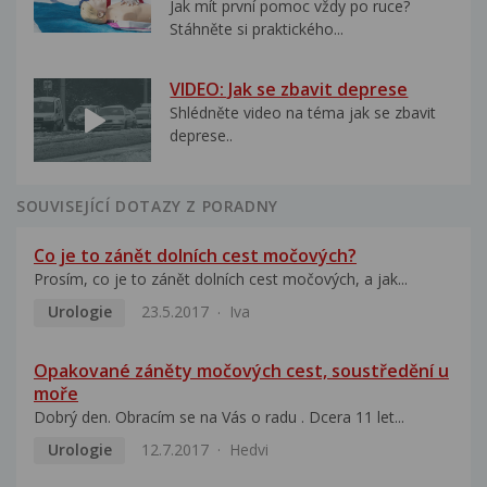
Jak mít první pomoc vždy po ruce?
Stáhněte si praktického...
VIDEO: Jak se zbavit deprese
Shlédněte video na téma jak se zbavit
deprese..
SOUVISEJÍCÍ DOTAZY Z PORADNY
Co je to zánět dolních cest močových?
Prosím, co je to zánět dolních cest močových, a jak...
Urologie
23.5.2017
Iva
Opakované záněty močových cest, soustředění u
moře
Dobrý den. Obracím se na Vás o radu . Dcera 11 let...
Urologie
12.7.2017
Hedvi