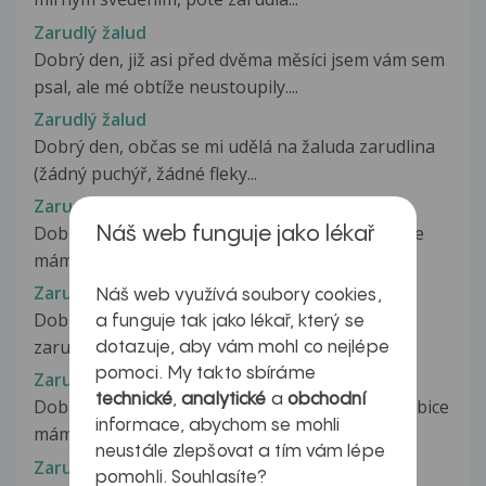
Zarudlý žalud
Dobrý den, již asi před dvěma měsíci jsem vám sem
psal, ale mé obtíže neustoupily....
Zarudlý žalud
Dobrý den, občas se mi udělá na žaluda zarudlina
(žádný puchýř, žádné fleky...
Zarudlý žalud
Dobrý den, cca před měsícem jsem si všimnul, že
Náš web funguje jako lékař
mám spodní stranu žaludu zarudlý...
Zarudlý žalud
Náš web využívá soubory cookies,
Dobrý den, poslední asi týden a půl mám mírně
a funguje tak jako lékař, který se
zarudlý žalud. Přijde mi, že...
dotazuje, aby vám mohl co nejlépe
pomoci. My takto sbíráme
Zarudlý žalud
technické
,
analytické
a
obchodní
Dobrý den, mám zarudlý žalud, ústí močové trubice
informace, abychom se mohli
mám napuchlé a červené. Ze...
neustále zlepšovat a tím vám lépe
Zarudlý žalud
pomohli. Souhlasíte?