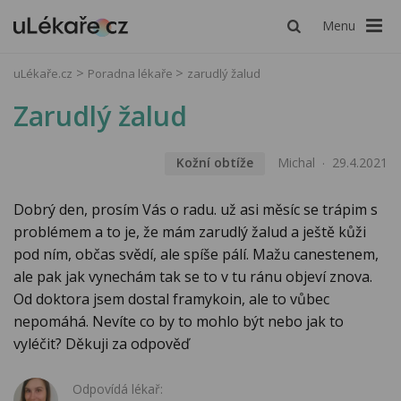
Menu
uLékaře.cz
Poradna lékaře
zarudlý žalud
Zarudlý žalud
Kožní obtíže
Michal
29.4.2021
Dobrý den, prosím Vás o radu. už asi měsíc se trápim s
problémem a to je, že mám zarudlý žalud a ještě kůži
pod ním, občas svědí, ale spíše pálí. Mažu canestenem,
ale pak jak vynechám tak se to v tu ránu objeví znova.
Od doktora jsem dostal framykoin, ale to vůbec
nepomáhá. Nevíte co by to mohlo být nebo jak to
vyléčit? Děkuji za odpověď
Odpovídá lékař: