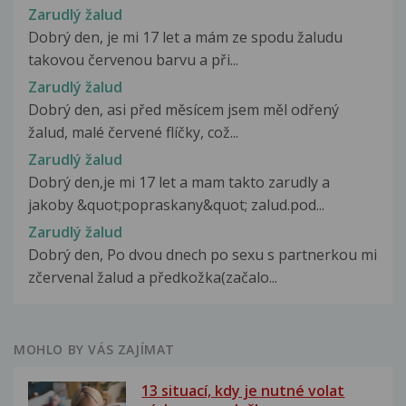
Zarudlý žalud
Dobrý den, je mi 17 let a mám ze spodu žaludu
takovou červenou barvu a při...
Zarudlý žalud
Dobrý den, asi před měsícem jsem měl odřený
žalud, malé červené flíčky, což...
Zarudlý žalud
Dobrý den,je mi 17 let a mam takto zarudly a
jakoby &quot;popraskany&quot; zalud.pod...
Zarudlý žalud
Dobrý den, Po dvou dnech po sexu s partnerkou mi
zčervenal žalud a předkožka(začalo...
MOHLO BY VÁS ZAJÍMAT
13 situací, kdy je nutné volat