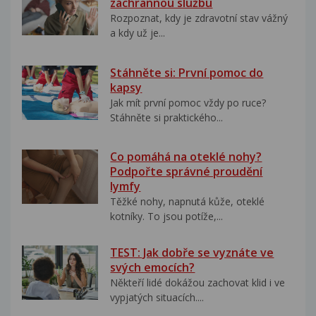
záchrannou službu
Rozpoznat, kdy je zdravotní stav vážný
a kdy už je...
Stáhněte si: První pomoc do
kapsy
Jak mít první pomoc vždy po ruce?
Stáhněte si praktického...
Co pomáhá na oteklé nohy?
Podpořte správné proudění
lymfy
Těžké nohy, napnutá kůže, oteklé
kotníky. To jsou potíže,...
TEST: Jak dobře se vyznáte ve
svých emocích?
Někteří lidé dokážou zachovat klid i ve
vypjatých situacích....