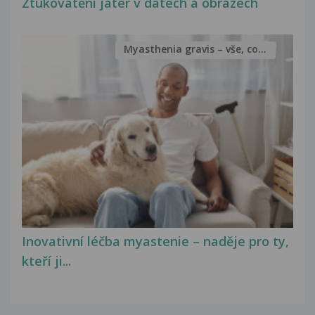
Ztukovatění jater v datech a obrazech
Myasthenia gravis – vše, co...
Inovativní léčba myastenie – naděje pro ty,
kteří ji...