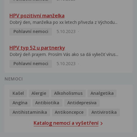
HPV pozitivní manželka
Dobrý den, manželka po xx letech přivezla z Východu...
Pohlavní nemoci
5.10.2023
HPV typ 52 u partnerky
Dobrý deň prajem. Prosím Vás ako sa dá vyliečiť vírus...
Pohlavní nemoci
5.10.2023
NEMOCI
Kašel
Alergie
Alkoholismus
Analgetika
Angína
Antibiotika
Antidepresiva
Antihistaminika
Antikoncepce
Antivirotika
Katalog nemocí a vyšetření