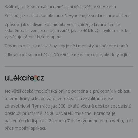
Kvůli migréně jsem málem neměla ani děti, svěřuje se Helena
Pět tipů, jak začít dokonalé ráno. Nevynechejte snídani ani protažení
Způsob, jak se díváme do mobilu, velmi zatěžuje krční páteř, se
skloněnou hlavou je to stejná zátěž, jak se 40 kilovým pytlem na krku,
vysvětluje přední fyzioterapeut
Tipy maminek, jak na svačiny, aby je děti nenosily nesnědené domů
Jídlo jako palivo pro běžce: Důležité je nejen to, co jíte, ale i kdy to jíte
Největší česká medicínská online poradna a průkopník v oblasti
telemedicíny si klade za cíl zefektivnit a zkvalitnit české
zdravotnictví. Tým více jak 300 lékařů včetně desítek specialistů
obslouží průměrně 2 500 uživatelů měsíčně. Poradna je
pacientům k dispozici 24 hodin 7 dní v týdnu nejen na webu, ale i
přes mobilní aplikaci.