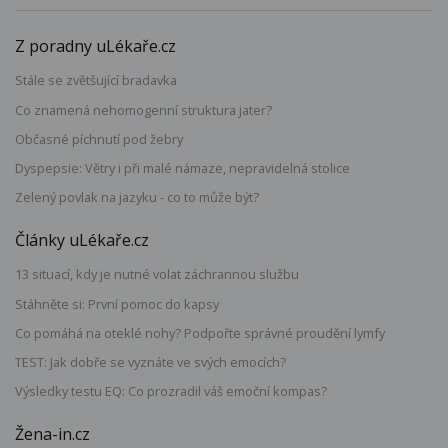
Z poradny uLékaře.cz
Stále se zvětšující bradavka
Co znamená nehomogenní struktura jater?
Občasné píchnutí pod žebry
Dyspepsie: Větry i při malé námaze, nepravidelná stolice
Zelený povlak na jazyku - co to může být?
Články uLékaře.cz
13 situací, kdy je nutné volat záchrannou službu
Stáhněte si: První pomoc do kapsy
Co pomáhá na oteklé nohy? Podpořte správné proudění lymfy
TEST: Jak dobře se vyznáte ve svých emocích?
Výsledky testu EQ: Co prozradil váš emoční kompas?
Žena-in.cz