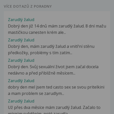
VÍCE DOTAZŮ Z PORADNY
Zarudlý žalud
Dobrý den již 14 dnů mám zarudlý žalud. 8 dní mažu
mastičkou canesten krém ale...
Zarudlý žalud
Dobrý den, mám zarudlý žalud a vnitřní stěnu
předkožky, problémy s tím zatím...
Zarudlý žalud
Dobrý den. Svůj sexuální život jsem začal docela
nedávno a před přibližně měsícem...
Zarudlý žalud
dobry den mel jsem ted casto sex se svou pritelkini
a mam problem se zarudlym...
Zarudlý žalud
Už přes dva měsíce mám zarudlý žalud. Začalo to
mírným svěděním, poté zarudla...