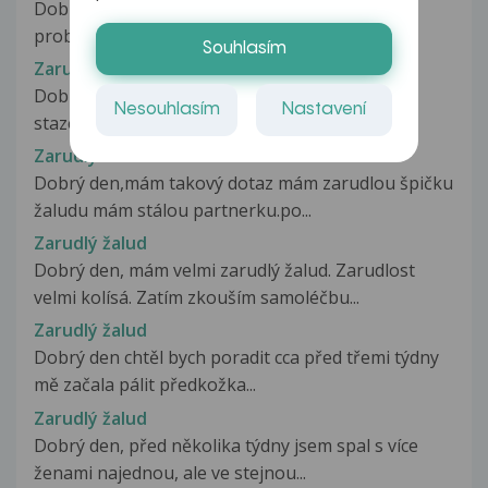
Dobrý den, rád bych se na Vás obrátil s
problémem, se kterým se potýkám již...
Souhlasím
Zarudlý žalud
Dobry den, muj pritel ma zarudnuty zalud po
Nesouhlasím
Nastavení
stazeni predkozky ,takovy ,,prstenec,,...
Zarudlý žalud
Dobrý den,mám takový dotaz mám zarudlou špičku
žaludu mám stálou partnerku.po...
Zarudlý žalud
Dobrý den, mám velmi zarudlý žalud. Zarudlost
velmi kolísá. Zatím zkouším samoléčbu...
Zarudlý žalud
Dobrý den chtěl bych poradit cca před třemi týdny
mě začala pálit předkožka...
Zarudlý žalud
Dobrý den, před několika týdny jsem spal s více
ženami najednou, ale ve stejnou...