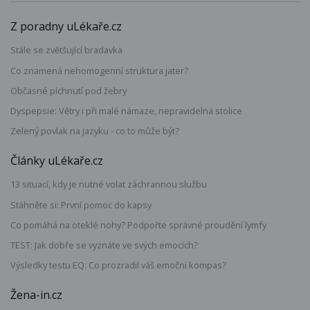
Z poradny uLékaře.cz
Stále se zvětšující bradavka
Co znamená nehomogenní struktura jater?
Občasné píchnutí pod žebry
Dyspepsie: Větry i při malé námaze, nepravidelná stolice
Zelený povlak na jazyku - co to může být?
Články uLékaře.cz
13 situací, kdy je nutné volat záchrannou službu
Stáhněte si: První pomoc do kapsy
Co pomáhá na oteklé nohy? Podpořte správné proudění lymfy
TEST: Jak dobře se vyznáte ve svých emocích?
Výsledky testu EQ: Co prozradil váš emoční kompas?
Žena-in.cz