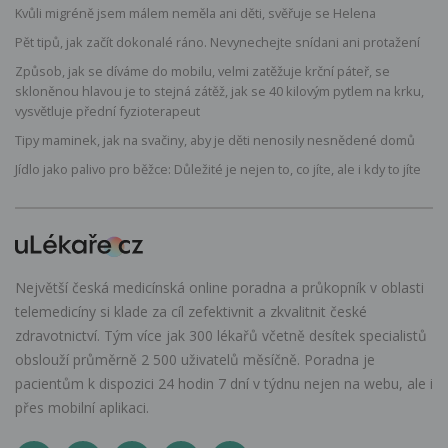
Kvůli migréně jsem málem neměla ani děti, svěřuje se Helena
Pět tipů, jak začít dokonalé ráno. Nevynechejte snídani ani protažení
Způsob, jak se díváme do mobilu, velmi zatěžuje krční páteř, se
skloněnou hlavou je to stejná zátěž, jak se 40 kilovým pytlem na krku,
vysvětluje přední fyzioterapeut
Tipy maminek, jak na svačiny, aby je děti nenosily nesnědené domů
Jídlo jako palivo pro běžce: Důležité je nejen to, co jíte, ale i kdy to jíte
Největší česká medicínská online poradna a průkopník v oblasti
telemedicíny si klade za cíl zefektivnit a zkvalitnit české
zdravotnictví. Tým více jak 300 lékařů včetně desítek specialistů
obslouží průměrně 2 500 uživatelů měsíčně. Poradna je
pacientům k dispozici 24 hodin 7 dní v týdnu nejen na webu, ale i
přes mobilní aplikaci.