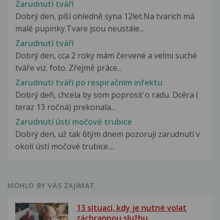
Zarudnutí tváří
Dobrý den, píší ohledně syna 12let.Na tvarich má
malé pupinky.Tvare jsou neustále...
Zarudnutí tváří
Dobrý den, cca 2 roky mám červené a velmi suché
tváře viz. foto. Zřejmě práce...
Zarudnutí tváří po respiračním infektu
Dobrý deň, chcela by som poprosiť o radu. Dcéra (
teraz 13 ročná) prekonala...
Zarudnutí ústí močové trubice
Dobrý den, už tak 6tým dnem pozoruji zarudnutí v
okolí ústí močové trubice....
MOHLO BY VÁS ZAJÍMAT
13 situací, kdy je nutné volat
záchrannou službu