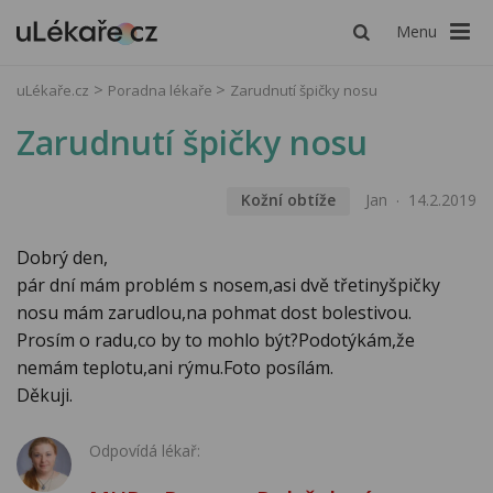
Menu
uLékaře.cz
Poradna lékaře
Zarudnutí špičky nosu
Zarudnutí špičky nosu
Kožní obtíže
Jan
14.2.2019
Dobrý den,
pár dní mám problém s nosem,asi dvě třetinyšpičky
nosu mám zarudlou,na pohmat dost bolestivou.
Prosím o radu,co by to mohlo být?Podotýkám,že
nemám teplotu,ani rýmu.Foto posílám.
Děkuji.
Odpovídá lékař: