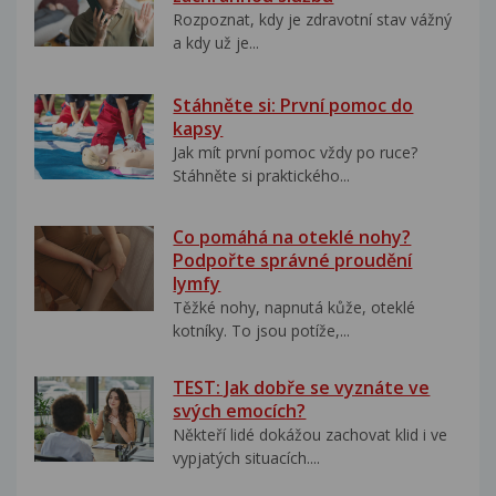
Rozpoznat, kdy je zdravotní stav vážný
a kdy už je...
Stáhněte si: První pomoc do
kapsy
Jak mít první pomoc vždy po ruce?
Stáhněte si praktického...
Co pomáhá na oteklé nohy?
Podpořte správné proudění
lymfy
Těžké nohy, napnutá kůže, oteklé
kotníky. To jsou potíže,...
TEST: Jak dobře se vyznáte ve
svých emocích?
Někteří lidé dokážou zachovat klid i ve
vypjatých situacích....