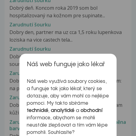
Zarudnutí šourku
Dobrý deň. Koncom roka 2019 som bol
hospitalizovaný na kožnom pre supinate...
Zarudnutí šourku
Dobry den, partner ma uz cca 1,5 roku lupenkova
loziska na vice castech tela...
Zarudnutí šourku
Dobry den,mam dotaz na cervenani,zarudnuti
sourku ,je to ruzne pres den barva...
Náš web funguje jako lékař
Zarudnutí šourku
Dobrý den, prosím o radu s intimním problémem:
Náš web využívá soubory cookies,
na pokožce šourku se v únoru...
a funguje tak jako lékař, který se
dotazuje, aby vám mohl co nejlépe
Zarudnutí šourku a vyražky
pomoci. My takto sbíráme
Dobry den, mam taky problem už delší dobu mam
technické
,
analytické
a
obchodní
kůži na varlatech začervenalu,...
informace, abychom se mohli
Zarudnutí špičky penisu, pálení při močení, změna
neustále zlepšovat a tím vám lépe
barvy spermatu
pomohli. Souhlasíte?
Dobrý den, zhruba 3 týdny mám jistý problém.