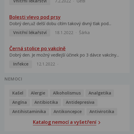
Vnitřní lékařství
7.2.2022
Gedi
Bolesti vlevo pod prsy
Dobrý den,už delší dobu cítím takový divný tlak pod...
Vnitřní lékařství
18.1.2022
Šárka
Černá stolice po vakcíně
Dobrý den. Je možný vedlejší účinek po 3 dávce vakcíny...
Infekce
12.1.2022
NEMOCI
Kašel
Alergie
Alkoholismus
Analgetika
Angína
Antibiotika
Antidepresiva
Antihistaminika
Antikoncepce
Antivirotika
Katalog nemocí a vyšetření