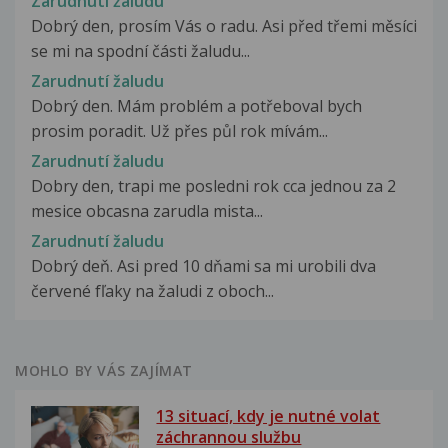
Zarudnutí žaludu
Dobrý den, prosím Vás o radu. Asi před třemi měsíci
se mi na spodní části žaludu...
Zarudnutí žaludu
Dobrý den. Mám problém a potřeboval bych
prosim poradit. Už přes půl rok mívám...
Zarudnutí žaludu
Dobry den, trapi me posledni rok cca jednou za 2
mesice obcasna zarudla mista...
Zarudnutí žaludu
Dobrý deň. Asi pred 10 dňami sa mi urobili dva
červené fľaky na žaludi z oboch...
MOHLO BY VÁS ZAJÍMAT
13 situací, kdy je nutné volat
záchrannou službu