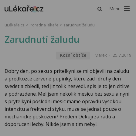
Menu
uLékaře.cz
Poradna lékaře
zarudnutí žaludu
Zarudnutí žaludu
Kožní obtíže
Marek
25.7.2019
Dobry den, po sexu s pritelkyni se mi objevili na zaludu
a predkozce cervene pupinky, ktere zacli druhy den
svedet a zbledli, ted jiz tolik nesvedi, spis je to jen citlive
a podrazdene. Mel jsem nekolik mesicu bez sexu a nyni
s prytelkyni posledni mesic mame opravdu vysokou
intenzitu a frekvenci styku, muze se jednat pouze o
mechanicke poskozeni? Predem Dekuji za radu a
doporuceni lecby. Nikde jsem s tim nebyl.