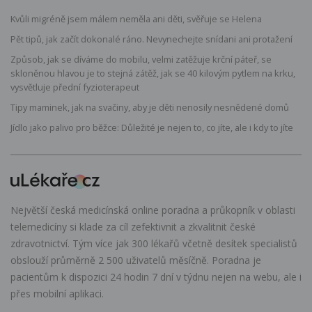
Kvůli migréně jsem málem neměla ani děti, svěřuje se Helena
Pět tipů, jak začít dokonalé ráno. Nevynechejte snídani ani protažení
Způsob, jak se díváme do mobilu, velmi zatěžuje krční páteř, se
skloněnou hlavou je to stejná zátěž, jak se 40 kilovým pytlem na krku,
vysvětluje přední fyzioterapeut
Tipy maminek, jak na svačiny, aby je děti nenosily nesnědené domů
Jídlo jako palivo pro běžce: Důležité je nejen to, co jíte, ale i kdy to jíte
Největší česká medicínská online poradna a průkopník v oblasti
telemedicíny si klade za cíl zefektivnit a zkvalitnit české
zdravotnictví. Tým více jak 300 lékařů včetně desítek specialistů
obslouží průměrně 2 500 uživatelů měsíčně. Poradna je
pacientům k dispozici 24 hodin 7 dní v týdnu nejen na webu, ale i
přes mobilní aplikaci.