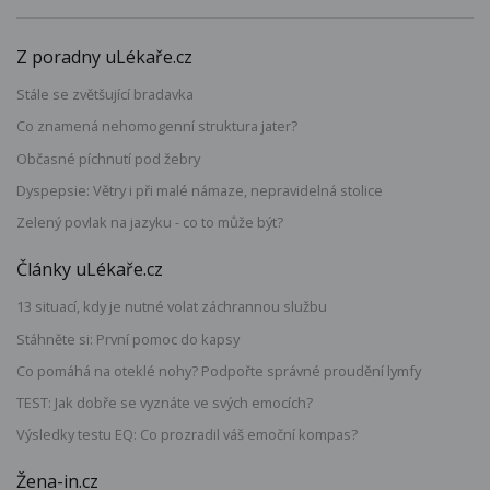
Z poradny uLékaře.cz
Stále se zvětšující bradavka
Co znamená nehomogenní struktura jater?
Občasné píchnutí pod žebry
Dyspepsie: Větry i při malé námaze, nepravidelná stolice
Zelený povlak na jazyku - co to může být?
Články uLékaře.cz
13 situací, kdy je nutné volat záchrannou službu
Stáhněte si: První pomoc do kapsy
Co pomáhá na oteklé nohy? Podpořte správné proudění lymfy
TEST: Jak dobře se vyznáte ve svých emocích?
Výsledky testu EQ: Co prozradil váš emoční kompas?
Žena-in.cz