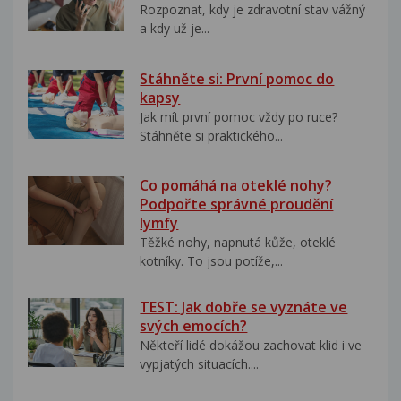
Rozpoznat, kdy je zdravotní stav vážný
a kdy už je...
Stáhněte si: První pomoc do
kapsy
Jak mít první pomoc vždy po ruce?
Stáhněte si praktického...
Co pomáhá na oteklé nohy?
Podpořte správné proudění
lymfy
Těžké nohy, napnutá kůže, oteklé
kotníky. To jsou potíže,...
TEST: Jak dobře se vyznáte ve
svých emocích?
Někteří lidé dokážou zachovat klid i ve
vypjatých situacích....