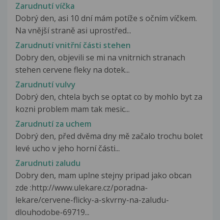
Zarudnutí víčka
Dobrý den, asi 10 dní mám potíže s očním víčkem.
Na vnější straně asi uprostřed...
Zarudnutí vnitřní části stehen
Dobry den, objevili se mi na vnitrnich stranach
stehen cervene fleky na dotek...
Zarudnutí vulvy
Dobrý den, chtela bych se optat co by mohlo byt za
kozni problem mam tak mesic...
Zarudnutí za uchem
Dobrý den, před dvěma dny mě začalo trochu bolet
levé ucho v jeho horní části...
Zarudnuti zaludu
Dobry den, mam uplne stejny pripad jako obcan
zde :http://www.ulekare.cz/poradna-
lekare/cervene-flicky-a-skvrny-na-zaludu-
dlouhodobe-69719...