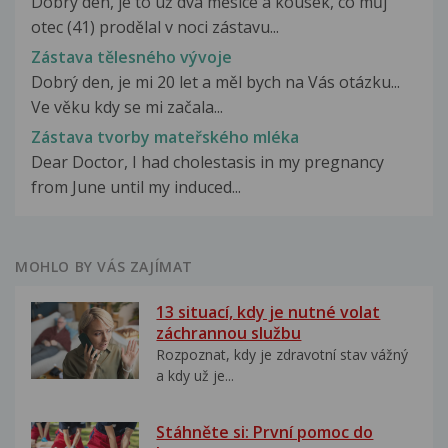
Dobrý den, je to už dva měsíce a kousek, co můj
otec (41) prodělal v noci zástavu...
Zástava tělesného vývoje
Dobrý den, je mi 20 let a měl bych na Vás otázku...
Ve věku kdy se mi začala...
Zástava tvorby mateřského mléka
Dear Doctor, I had cholestasis in my pregnancy
from June until my induced...
MOHLO BY VÁS ZAJÍMAT
13 situací, kdy je nutné volat
záchrannou službu
Rozpoznat, kdy je zdravotní stav vážný
a kdy už je...
Stáhněte si: První pomoc do