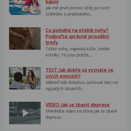
kapsy
Jak mít první pomoc vždy po ruce?
Stáhněte si praktického...
Co pomáhá na oteklé nohy?
Podpořte správné proudění
lymfy
Těžké nohy, napnutá kůže, oteklé
kotníky. To jsou potíže,...
TEST: Jak dobře se vyznáte ve
svých emocích?
Někteří lidé dokážou zachovat klid i ve
vypjatých situacích....
VIDEO: Jak se zbavit deprese
Shlédněte video na téma jak se zbavit
deprese..