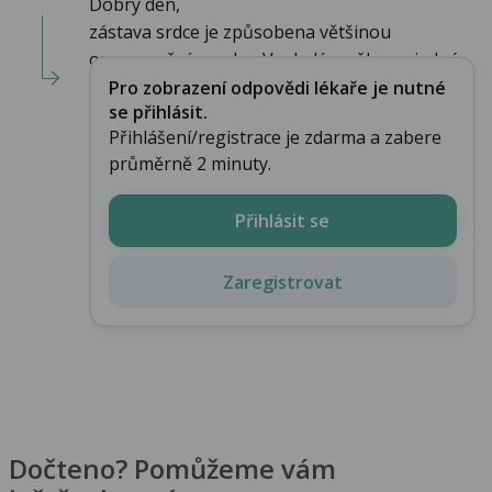
Dobrý den,
zástava srdce je způsobena většinou
onemocněním srdce. V mladém věku se jedná...
Pro zobrazení odpovědi lékaře je nutné
se přihlásit.
Přihlášení/registrace je zdarma a zabere
průměrně 2 minuty.
Přihlásit se
Zaregistrovat
Dočteno? Pomůžeme vám