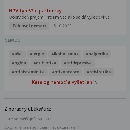
HPV typ 52 u partnerky
Dobrý deň prajem. Prosím Vás ako sa dá vyliečiť vírus...
Pohlavní nemoci
5.10.2023
NEMOCI
Kašel
Alergie
Alkoholismus
Analgetika
Angína
Antibiotika
Antidepresiva
Antihistaminika
Antikoncepce
Antivirotika
Katalog nemocí a vyšetření
Z poradny uLékaře.cz
Stále se zvětšující bradavka
Co znamená nehomogenní struktura jater?