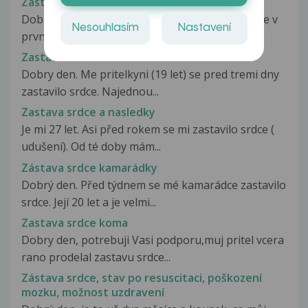
Zástava srdce a gasping
Dobrý den,dočetla jsem se,že že při zástavě srce v
Nesouhlasím
Nastavení
prvních sekundách až minutách...
Zastava srdce a krvaceni z ust
Dobry den. Me pritelkyni (19 let) se pred tremi dny
zastavilo srdce. Najednou...
Zastava srdce a nasledky
Je mi 27 let. Asi před rokem se mi zastavilo srdce (
udušení). Od té doby mám...
Zástava srdce kamarádky
Dobrý den. Před týdnem se mé kamarádce zastavilo
srdce. Její 20 let a je velmi...
Zastava srdce koma
Dobry den, potrebuji Vasi podporu,muj pritel vcera
rano prodelal zastavu srdce...
Zástava srdce, stav po resuscitaci, poškození
mozku, možnost uzdravení