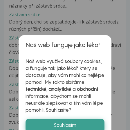
náznaky při zástavě srdce...
Zástava srdce
Dobrý den, chci se zeptat,dojde-li k zástavě srdce(z
různých příčin) dochází...
Zástava srdce
dobrý den já se chci informovat zda li jsi zcela zdraví
Náš web funguje jako lékař
člověk může vyvolat...
Zástava srdce
Náš web využívá soubory cookies,
Dobrý den je mi 30 let a chci Se zeptat jestli může
a funguje tak jako lékař, který se
dojít l zástavě srdce pokud...
dotazuje, aby vám mohl co nejlépe
pomoci. My takto sbíráme
Zástava srdce
technické
,
analytické
a
obchodní
Dobrý den,v pondělí jsem oživovala svého přítele
informace, abychom se mohli
asi cca v 6 hodin ráno normálně...
neustále zlepšovat a tím vám lépe
Zastava srdce 21 lete divky
pomohli. Souhlasíte?
Dobry den V noci ve 3 hodiny me probudil divny
zvuk. Moje pritelkyne se dusila...
Souhlasím