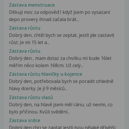
Zástava menstruace
Děkuji moc za odpověď.I když jsem po vysazaní
depo provery ihnad začala brát...
Zástava růstu
Dobrý den, chtěl bych se zeptat, jestli jde zastavit
růst. Je mi 15 let a...
Zástava růstu
Dobrý den , mam dotaz za chvilku mi bude 16let
měřím něco kolem 168cm. Už celý...
Zástava růstu hlavičky u kojence
Dobrý den, potřebovala bych se poradit ohledně
hlavy dcerky. Je jí 9 měsíců...
Zástava růstu vlasů
Dobrý den, na hlavě jsem měl ránu, už nevím, co
bylo příčinou. Kvůli svědění...
Zástava srdce
Dobrý den chci se zaptat jestli jsou nějaké dřívější