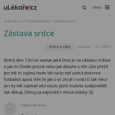
Menu
uLékaře.cz
Poradna lékaře
zástava srdce
Zástava srdce
Srdce a cévy
michael
21.1.2015
dobrý den. Chci se septat jaká šnce je na zástavu srdcea
a jak to člověk pozná nebo jak dlouho s tím ,ůže přežít
jen mě to zajímá hodn lidí na to ted umírá dokonce
fotbalisti apod. Vím že jde o el. zkrat v srdci či tak něco
jen by mě zajímali věci okolo jestli mužete zodpovědět
tak děkuji. Děkuj za odpověd z minul otázky :)))
Odpovídá lékař: