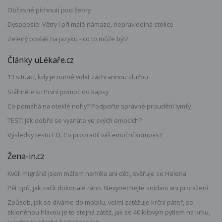
Občasné píchnutí pod žebry
Dyspepsie: Větry i při malé námaze, nepravidelná stolice
Zelený povlak na jazyku - co to může být?
Články uLékaře.cz
13 situací, kdy je nutné volat záchrannou službu
Stáhněte si: První pomoc do kapsy
Co pomáhá na oteklé nohy? Podpořte správné proudění lymfy
TEST: Jak dobře se vyznáte ve svých emocích?
Výsledky testu EQ: Co prozradil váš emoční kompas?
Žena-in.cz
Kvůli migréně jsem málem neměla ani děti, svěřuje se Helena
Pět tipů, jak začít dokonalé ráno. Nevynechejte snídani ani protažení
Způsob, jak se díváme do mobilu, velmi zatěžuje krční páteř, se
skloněnou hlavou je to stejná zátěž, jak se 40 kilovým pytlem na krku,
vysvětluje přední fyzioterapeut