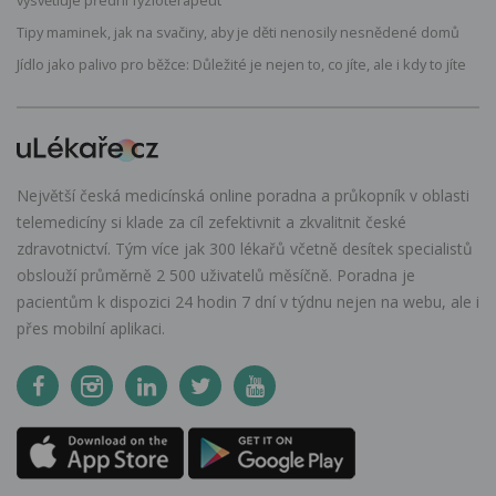
Tipy maminek, jak na svačiny, aby je děti nenosily nesnědené domů
Jídlo jako palivo pro běžce: Důležité je nejen to, co jíte, ale i kdy to jíte
Největší česká medicínská online poradna a průkopník v oblasti
telemedicíny si klade za cíl zefektivnit a zkvalitnit české
zdravotnictví. Tým více jak 300 lékařů včetně desítek specialistů
obslouží průměrně 2 500 uživatelů měsíčně. Poradna je
pacientům k dispozici 24 hodin 7 dní v týdnu nejen na webu, ale i
přes mobilní aplikaci.