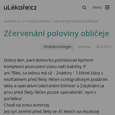
Menu
uLékaře.cz
Poradna lékaře
Zčervenání poloviny obličeje
Zčervenání poloviny obličeje
Endokrinologie
simona
18.4.2012
Dobrý den, paní doktorko,potřebovali bychom
komplexní posouzení stavu naší babičky. P
aní 70let, za sebou má už - 2nádory - 1.štítné žlázy s
exoftalmem před 9lety /léčen scintigrafickym podáním
látky a operativní odstranění štítnice/ a 2.duktální ca
prsu před 3lety /léčen pouze operativně/, nyní v
pořádku/.
Chodí na onko kontroly.
Její syn zemřel před 3lety ve 41 letech na mozkový