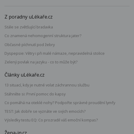
Z poradny uLékaře.cz
Stále se zvětšující bradavka
Co znamená nehomogenní struktura jater?
Občasné píchnutí pod žebry
Dyspepsie: Větry i při malé námaze, nepravidelná stolice
Zelený povlak na jazyku - co to může být?
Články uLékaře.cz
13 situací, kdy je nutné volat záchrannou službu
Stáhněte si: První pomoc do kapsy
Co pomáhá na oteklé nohy? Podpořte správné proudění lymfy
TEST: Jak dobře se vyznáte ve svých emocích?
Výsledky testu EQ: Co prozradil váš emoční kompas?
Žena-in.cz