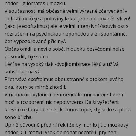
nádor - gliomatosu mozku.
V současnosti má občasné velmi výrazné zčervenání v
oblasti obličeje a poloviny krku -jen na polovině! -vlevo!
(jako je exoftalmus) ale je velmi intenzivní /souvislost s
rozrušením a psychickou nepohodou,ale i spontánně,
bez vypozorované příčiny/.
Občas omdlí a neví o sobě, hloubku bezvědomí nelze
posoudit, žije sama.
Léčí se na vysoký tlak -dvojkombinace léků a užívá
substituci na šž.
Přetrvává exoftalmus oboustranně s otokem levého
oka, který se mírně zhoršil.
V nemocnici vyloučili neuroendokrinní nádor sberem
moči a rozborem, nic nepotvrzeno. Další vyšetření:
krevní rozbory obecné , kolonoskopie, rtg srdce a plic a
sono břicha.
Uplně původně před ní řekli že by mohlo jít o mozkový
nádor, CT mozku však objednat nechtěji...prý není