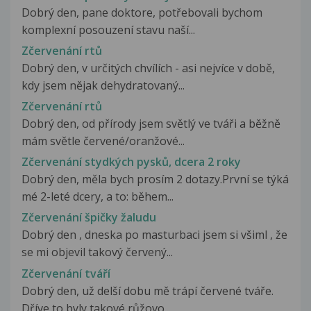
Dobrý den, pane doktore, potřebovali bychom
komplexní posouzení stavu naší...
Zčervenání rtů
Dobrý den, v určitých chvílích - asi nejvíce v době,
kdy jsem nějak dehydratovaný...
Zčervenání rtů
Dobrý den, od přírody jsem světlý ve tváři a běžně
mám světle červené/oranžové...
Zčervenání stydkých pysků, dcera 2 roky
Dobrý den, měla bych prosím 2 dotazy.První se týká
mé 2-leté dcery, a to: během...
Zčervenání špičky žaludu
Dobrý den , dneska po masturbaci jsem si všiml , že
se mi objevil takový červený...
Zčervenání tváří
Dobrý den, už delší dobu mě trápí červené tváře.
Dříve to byly takové růžovo...