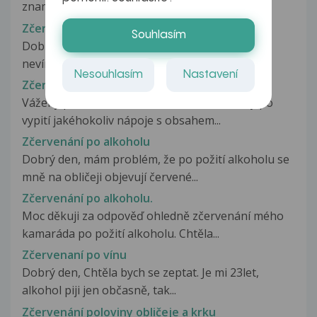
znaménko...objednaná jsem až za 4 týdny...
Zčervenání penisu po masturbaci
Souhlasím
Dobrý den, omlouvám se za fotografie, ale už
nevím co mám dělat. Dnes po masturbaci...
Nesouhlasím
Nastavení
Zčervenání po alkoholu
Vážený pane doktore, mám kamaráda, který po
vypití jakéhokoliv nápoje s obsahem...
Zčervenání po alkoholu
Dobrý den, mám problém, že po požití alkoholu se
mně na obličeji objevují červené...
Zčervenání po alkoholu.
Moc děkuji za odpověď ohledně zčervenání mého
kamaráda po požití alkoholu. Chtěla...
Zčervenaní po vínu
Dobrý den, Chtěla bych se zeptat. Je mi 23let,
alkohol piji jen občasně, tak...
Zčervenání poloviny obličeje a krku