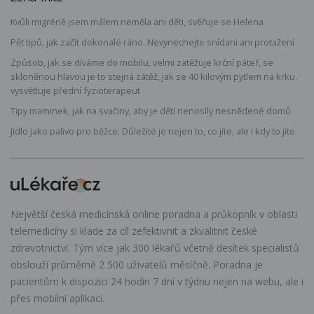
Kvůli migréně jsem málem neměla ani děti, svěřuje se Helena
Pět tipů, jak začít dokonalé ráno. Nevynechejte snídani ani protažení
Způsob, jak se díváme do mobilu, velmi zatěžuje krční páteř, se
skloněnou hlavou je to stejná zátěž, jak se 40 kilovým pytlem na krku,
vysvětluje přední fyzioterapeut
Tipy maminek, jak na svačiny, aby je děti nenosily nesnědené domů
Jídlo jako palivo pro běžce: Důležité je nejen to, co jíte, ale i kdy to jíte
Největší česká medicínská online poradna a průkopník v oblasti
telemedicíny si klade za cíl zefektivnit a zkvalitnit české
zdravotnictví. Tým více jak 300 lékařů včetně desítek specialistů
obslouží průměrně 2 500 uživatelů měsíčně. Poradna je
pacientům k dispozici 24 hodin 7 dní v týdnu nejen na webu, ale i
přes mobilní aplikaci.