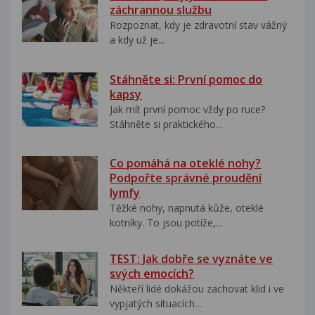
záchrannou službu
Rozpoznat, kdy je zdravotní stav vážný
a kdy už je...
Stáhněte si: První pomoc do
kapsy
Jak mít první pomoc vždy po ruce?
Stáhněte si praktického...
Co pomáhá na oteklé nohy?
Podpořte správné proudění
lymfy
Těžké nohy, napnutá kůže, oteklé
kotníky. To jsou potíže,...
TEST: Jak dobře se vyznáte ve
svých emocích?
Někteří lidé dokážou zachovat klid i ve
vypjatých situacích....