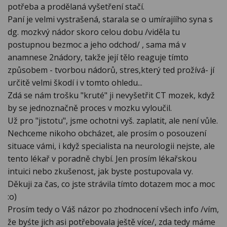
potřeba a prodělaná vyšetření stačí.
Paní je velmi vystrašená, starala se o umírajíího syna s
dg. mozkvý nádor skoro celou dobu /viděla tu
postupnou bezmoc a jeho odchod/ , sama má v
anamnese 2nádory, takže její tělo reaguje tímto
způsobem - tvorbou nádorů, stres,který ted prožívá- jí
určitě velmi škodí i v tomto ohledu...
Zdá se nám trošku "kruté" ji nevyšetřit CT mozek, když
by se jednoznačně proces v mozku vyloučil.
Už pro "jistotu", jsme ochotni vyš. zaplatit, ale není vůle.
Nechceme nikoho obcházet, ale prosím o posouzení
situace vámi, i když specialista na neurologii nejste, ale
tento lékař v poradně chybí. Jen prosím lékařskou
intuici nebo zkušenost, jak byste postupovala vy.
Děkuji za čas, co jste strávila tímto dotazem moc a moc
:o)
Prosím tedy o Váš názor po zhodnocení všech info /vím,
že byśte jich asi potřebovala ještě více/, zda tedy máme