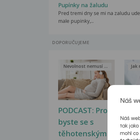
Pupínky na žaludu
Pred tremi dny se mi na zaludu ude
male pupinky,...
DOPORUČUJEME
Nevolnost nemusí být nutnou...
Jak 
Náš we
PODCAST: Proč
Ztu
Náš web
byste se s
jate
tak jako
těhotenskými
obr
mohl co