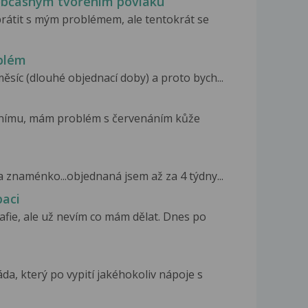
 občasným tvořením povlaku
brátit s mým problémem, ale tentokrát se
oblém
ěsíc (dlouhé objednací doby) a proto bych...
žnímu, mám problém s červenáním kůže
a znaménko...objednaná jsem až za 4 týdny...
baci
fie, ale už nevím co mám dělat. Dnes po
, který po vypití jakéhokoliv nápoje s