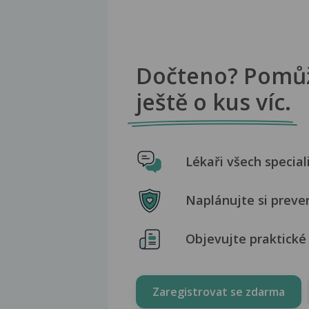
Dočteno? Pomů
ještě o kus víc.
Lékaři všech special
Naplánujte si preve
Objevujte praktické 
Zaregistrovat se zdarma