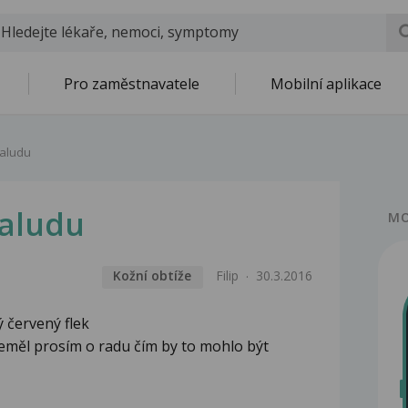
Pro zaměstnavatele
Mobilní aplikace
žaludu
žaludu
MO
Kožní obtíže
Filip
30.3.2016
ý červený flek
neměl prosím o radu čím by to mohlo být