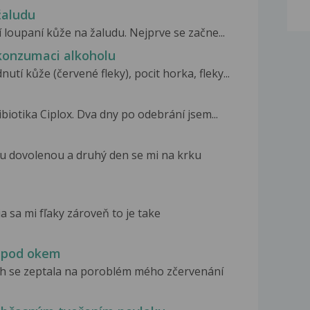
žaludu
í loupaní kůže na žaludu. Nejprve se začne...
 konzumaci alkoholu
tí kůže (červené fleky), pocit horka, fleky...
biotika Ciplox. Dva dny po odebrání jsem...
kou dovolenou a druhý den se mi na krku
 sa mi fľaky zároveň to je take
i pod okem
ch se zeptala na poroblém mého zčervenání