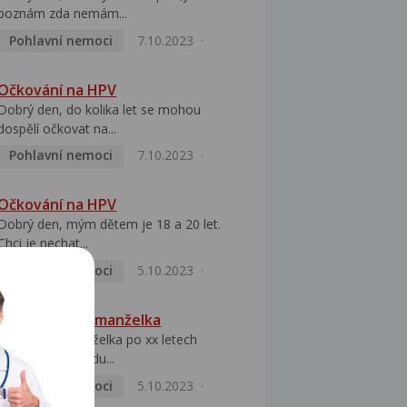
poznám zda nemám...
Pohlavní nemoci
7.10.2023
Očkování na HPV
Dobrý den, do kolika let se mohou
dospělí očkovat na...
Pohlavní nemoci
7.10.2023
Očkování na HPV
Dobrý den, mým dětem je 18 a 20 let.
Chci je nechat...
Pohlavní nemoci
5.10.2023
HPV pozitivní manželka
Dobrý den, manželka po xx letech
přivezla z Východu...
Pohlavní nemoci
5.10.2023