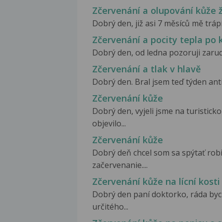
Zčervenání a olupování kůže 
Dobrý den, již asi 7 měsíců mě tráp
Zčervenání a pocity tepla po
Dobrý den, od ledna pozoruji zarudnu
Zčervenání a tlak v hlavě
Dobrý den. Bral jsem teď týden anti
Zčervenání kůže
Dobrý den, vyjeli jsme na turistic
objevilo...
Zčervenání kůže
Dobrý deň chcel som sa spýtať robia
začervenanie....
Zčervenání kůže na lícní kost
Dobrý den paní doktorko, ráda by
určitého...