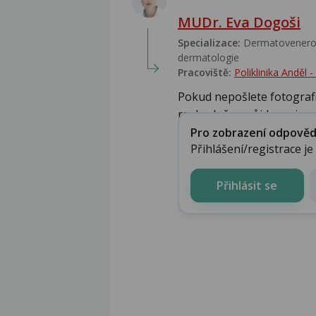
MUDr. Eva Dogoši
Specializace:
Dermatovenerolo
dermatologie
Pracoviště:
Poliklinika Anděl
Pokud nepošlete fotografii
rozhodně nepůjde o nic z..
Pro zobrazení odpovědi 
Přihlášení/registrace j
Přihlásit se