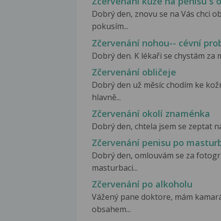
Zčervenání kůže na penisu s
Dobrý den, znovu se na Vás chci o
pokusím...
Zčervenání nohou-- cévní pr
Dobrý den. K lékaři se chystám za m
Zčervenání obličeje
Dobrý den už měsíc chodím ke ko
hlavně...
Zčervenání okolí znaménka
Dobrý den, chtela jsem se zeptat n
Zčervenání penisu po mastur
Dobrý den, omlouvám se za fotogra
masturbaci...
Zčervenání po alkoholu
Vážený pane doktore, mám kamaráda
obsahem...