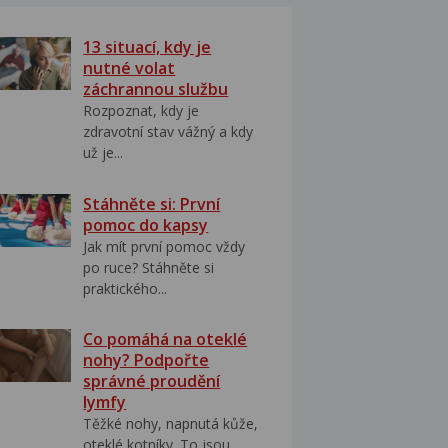
13 situací, kdy je
nutné volat
záchrannou službu
Rozpoznat, kdy je
zdravotní stav vážný a kdy
už je...
Stáhněte si: První
pomoc do kapsy
Jak mít první pomoc vždy
po ruce? Stáhněte si
praktického...
Co pomáhá na oteklé
nohy? Podpořte
správné proudění
lymfy
Těžké nohy, napnutá kůže,
oteklé kotníky. To jsou