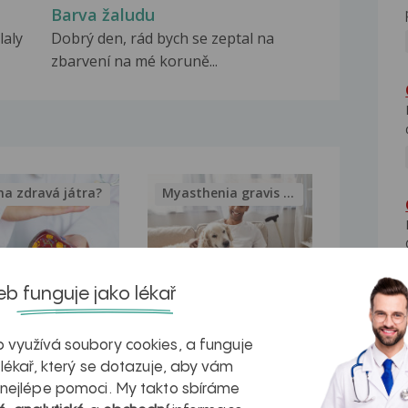
Barva žaludu
laly
Dobrý den, rád bych se zeptal na
zbarvení na mé koruně...
na zdravá játra?
Myasthenia gravis – vše, co...
b funguje jako lékař
kovatění
Inovativní
 využívá soubory cookies, a funguje
r v datech a
léčba
 lékař, který se dotazuje, aby vám
azech
myastenie –
 nejlépe pomoci. My takto sbíráme