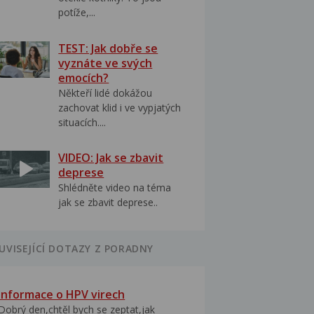
potíže,...
TEST: Jak dobře se
vyznáte ve svých
emocích?
Někteří lidé dokážou
zachovat klid i ve vypjatých
situacích....
VIDEO: Jak se zbavit
deprese
Shlédněte video na téma
jak se zbavit deprese..
UVISEJÍCÍ DOTAZY Z PORADNY
Informace o HPV virech
Dobrý den,chtěl bych se zeptat,jak