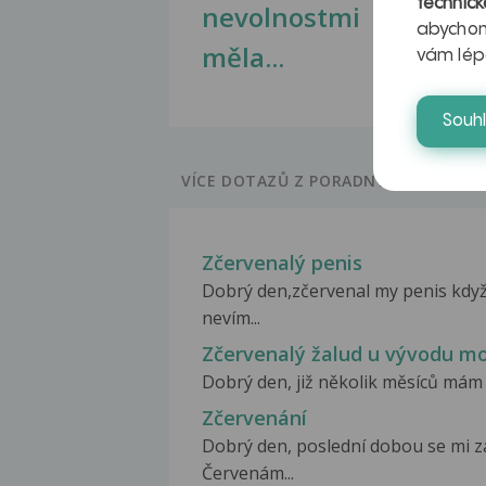
technick
nevolnostmi
abychom
měla...
vám lép
Souh
VÍCE DOTAZŮ Z PORADNY
Zčervenalý penis
Dobrý den,zčervenal my penis kdy
nevím...
Zčervenalý žalud u vývodu mo
Dobrý den, již několik měsíců mám 
Zčervenání
Dobrý den, poslední dobou se mi za
Červenám...