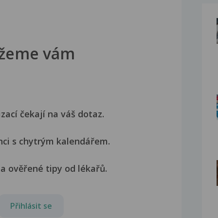
žeme vám
izací čekají na váš dotaz.
nci s chytrým kalendářem.
a ověřené tipy od lékařů.
Přihlásit se