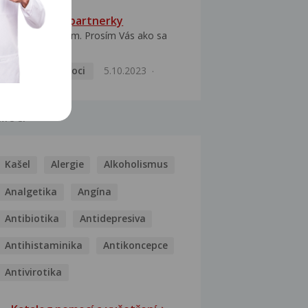
HPV typ 52 u partnerky
Dobrý deň prajem. Prosím Vás ako sa
dá vyliečiť vírus...
Pohlavní nemoci
5.10.2023
MOCI
Kašel
Alergie
Alkoholismus
Analgetika
Angína
Antibiotika
Antidepresiva
Antihistaminika
Antikoncepce
Antivirotika