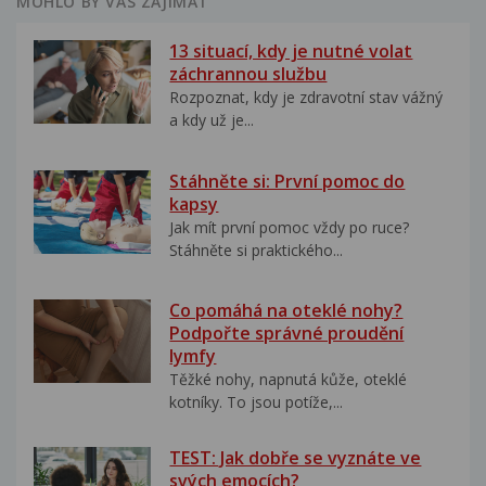
MOHLO BY VÁS ZAJÍMAT
13 situací, kdy je nutné volat
záchrannou službu
Rozpoznat, kdy je zdravotní stav vážný
a kdy už je...
Stáhněte si: První pomoc do
kapsy
Jak mít první pomoc vždy po ruce?
Stáhněte si praktického...
Co pomáhá na oteklé nohy?
Podpořte správné proudění
lymfy
Těžké nohy, napnutá kůže, oteklé
kotníky. To jsou potíže,...
TEST: Jak dobře se vyznáte ve
svých emocích?