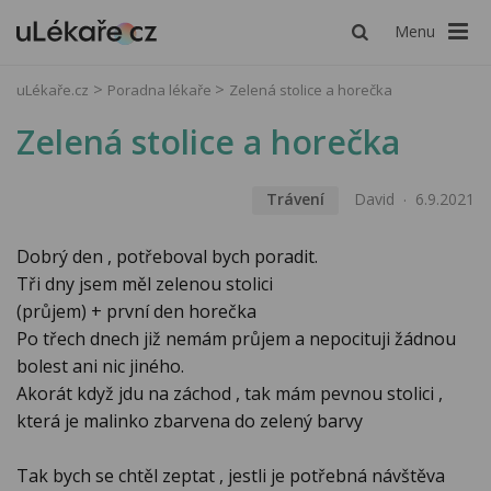
Menu
uLékaře.cz
Poradna lékaře
Zelená stolice a horečka
Zelená stolice a horečka
Trávení
David
6.9.2021
Dobrý den , potřeboval bych poradit.
Tři dny jsem měl zelenou stolici
(průjem) + první den horečka
Po třech dnech již nemám průjem a nepocituji žádnou
bolest ani nic jiného.
Akorát když jdu na záchod , tak mám pevnou stolici ,
která je malinko zbarvena do zelený barvy
Tak bych se chtěl zeptat , jestli je potřebná návštěva