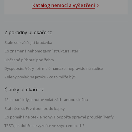
Katalog nemocí a vyšetření
Z poradny uLékaře.cz
Stále se zvětšující bradavka
Co znamená nehomogenní struktura jater?
Občasné píchnutí pod žebry
Dyspepsie: Větry i při malé námaze, nepravidelná stolice
Zelený povlak na jazyku - co to může být?
Články uLékaře.cz
13 situací, kdy je nutné volat záchrannou službu
Stáhněte si: První pomoc do kapsy
Co pomáhá na oteklé nohy? Podpořte správné proudění lymfy
TEST: Jak dobře se vyznáte ve svých emocích?