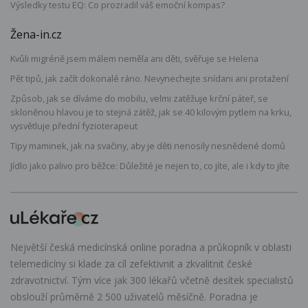
Výsledky testu EQ: Co prozradil váš emoční kompas?
Žena-in.cz
Kvůli migréně jsem málem neměla ani děti, svěřuje se Helena
Pět tipů, jak začít dokonalé ráno. Nevynechejte snídani ani protažení
Způsob, jak se díváme do mobilu, velmi zatěžuje krční páteř, se
skloněnou hlavou je to stejná zátěž, jak se 40 kilovým pytlem na krku,
vysvětluje přední fyzioterapeut
Tipy maminek, jak na svačiny, aby je děti nenosily nesnědené domů
Jídlo jako palivo pro běžce: Důležité je nejen to, co jíte, ale i kdy to jíte
Největší česká medicínská online poradna a průkopník v oblasti
telemedicíny si klade za cíl zefektivnit a zkvalitnit české
zdravotnictví. Tým více jak 300 lékařů včetně desítek specialistů
obslouží průměrně 2 500 uživatelů měsíčně. Poradna je