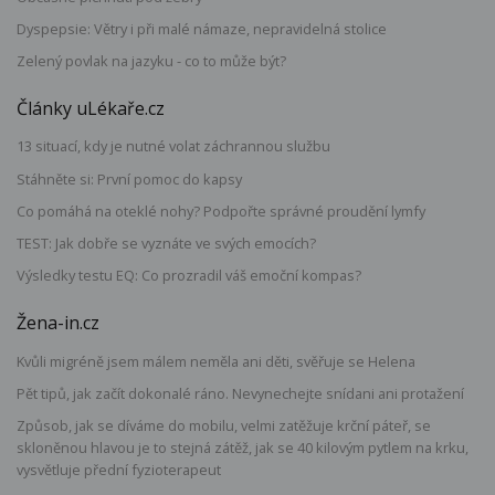
Dyspepsie: Větry i při malé námaze, nepravidelná stolice
Zelený povlak na jazyku - co to může být?
Články uLékaře.cz
13 situací, kdy je nutné volat záchrannou službu
Stáhněte si: První pomoc do kapsy
Co pomáhá na oteklé nohy? Podpořte správné proudění lymfy
TEST: Jak dobře se vyznáte ve svých emocích?
Výsledky testu EQ: Co prozradil váš emoční kompas?
Žena-in.cz
Kvůli migréně jsem málem neměla ani děti, svěřuje se Helena
Pět tipů, jak začít dokonalé ráno. Nevynechejte snídani ani protažení
Způsob, jak se díváme do mobilu, velmi zatěžuje krční páteř, se
skloněnou hlavou je to stejná zátěž, jak se 40 kilovým pytlem na krku,
vysvětluje přední fyzioterapeut