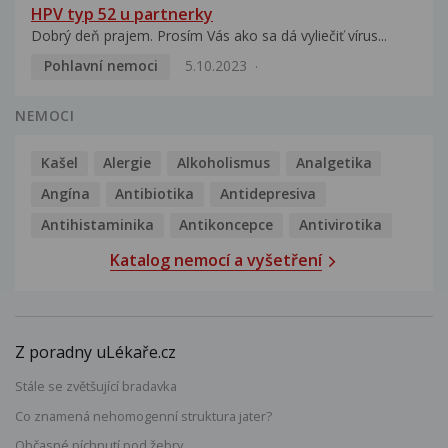
HPV typ 52 u partnerky
Dobrý deň prajem. Prosím Vás ako sa dá vyliečiť vírus...
Pohlavní nemoci
5.10.2023
NEMOCI
Kašel
Alergie
Alkoholismus
Analgetika
Angína
Antibiotika
Antidepresiva
Antihistaminika
Antikoncepce
Antivirotika
Katalog nemocí a vyšetření
Z poradny uLékaře.cz
Stále se zvětšující bradavka
Co znamená nehomogenní struktura jater?
Občasné píchnutí pod žebry