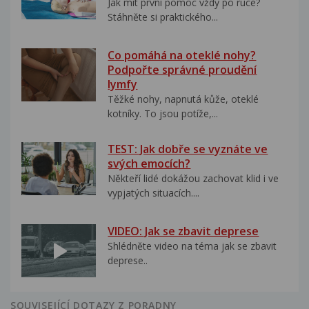
Jak mít první pomoc vždy po ruce?
Stáhněte si praktického...
Co pomáhá na oteklé nohy?
Podpořte správné proudění
lymfy
Těžké nohy, napnutá kůže, oteklé
kotníky. To jsou potíže,...
TEST: Jak dobře se vyznáte ve
svých emocích?
Někteří lidé dokážou zachovat klid i ve
vypjatých situacích....
VIDEO: Jak se zbavit deprese
Shlédněte video na téma jak se zbavit
deprese..
SOUVISEJÍCÍ DOTAZY Z PORADNY