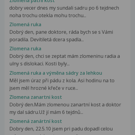
Zlomena patni kost
dobry vecer dnes my sundali sadru po 6 tejdnech
noha trochu otekla mohu trochu...
Zlomená ruka
Dobrý den, pane doktore, ráda bych se s Vámi
poradila. Devítiletá dcera spadla...
Zlomena ruka
Dobrý den, chci se zeptat mám zlomeninu radia a
ulny s dislokaci. Kosti byly...
Zlomená ruka a výměna sádry za lehkou
Měl jsem úraz při pádu z kola. Asi hodinu na to
jsem měl hrozné křeče v ruce...
Zlomena zanartni kost
Dobrý den.Mám zlomenou zanartní kost a doktor
my dal sádru.Už jí mám 6 tejdnů...
Zlomená zanártní kost
Dobry den, 22.5.10 jsem pri padu dopadl celou