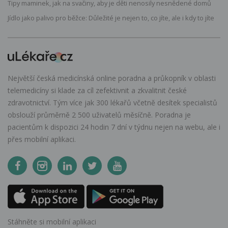
Tipy maminek, jak na svačiny, aby je děti nenosily nesnědené domů
Jídlo jako palivo pro běžce: Důležité je nejen to, co jíte, ale i kdy to jíte
Největší česká medicínská online poradna a průkopník v oblasti
telemedicíny si klade za cíl zefektivnit a zkvalitnit české
zdravotnictví. Tým více jak 300 lékařů včetně desítek specialistů
obslouží průměrně 2 500 uživatelů měsíčně. Poradna je
pacientům k dispozici 24 hodin 7 dní v týdnu nejen na webu, ale i
přes mobilní aplikaci.
Stáhněte si mobilní aplikaci