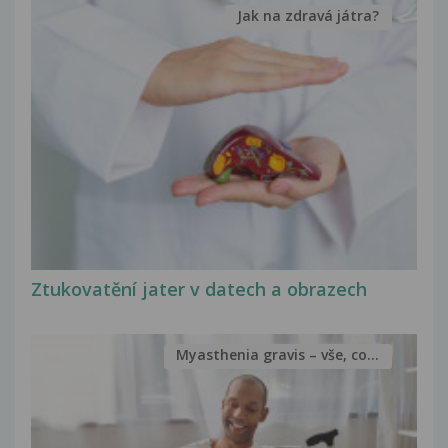
Jak na zdravá játra?
Ztukovatění jater v datech a obrazech
Myasthenia gravis – vše, co...