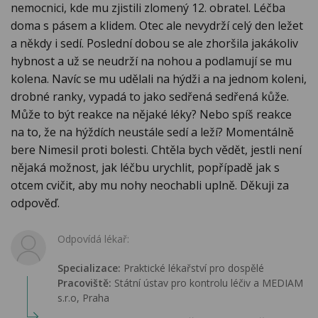
nemocnici, kde mu zjistili zlomený 12. obratel. Léčba
doma s pásem a klidem. Otec ale nevydrží celý den ležet
a někdy i sedí. Poslední dobou se ale zhoršila jakákoliv
hybnost a už se neudrží na nohou a podlamují se mu
kolena. Navíc se mu udělali na hýdži a na jednom koleni,
drobné ranky, vypadá to jako sedřená sedřená kůže.
Může to být reakce na nějaké léky? Nebo spíš reakce
na to, že na hýždích neustále sedí a leží? Momentálně
bere Nimesil proti bolesti. Chtěla bych vědět, jestli není
nějaká možnost, jak léčbu urychlit, popřípadě jak s
otcem cvičit, aby mu nohy neochabli uplně. Děkuji za
odpověď.
Odpovídá lékař:
Specializace:
Praktické lékařství pro dospělé
Pracoviště:
Státní ústav pro kontrolu léčiv a MEDIAM
s.r.o, Praha