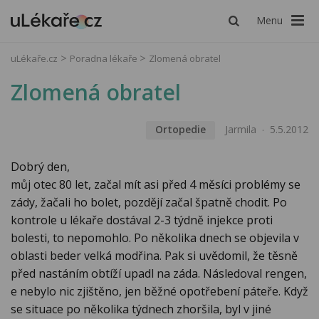
Menu
uLékaře.cz
Poradna lékaře
Zlomená obratel
Zlomená obratel
Ortopedie
Jarmila
5.5.2012
Dobrý den,
můj otec 80 let, začal mít asi před 4 měsíci problémy se
zády, žačali ho bolet, pozdějí začal špatně chodit. Po
kontrole u lékaře dostával 2-3 týdně injekce proti
bolesti, to nepomohlo. Po několika dnech se objevila v
oblasti beder velká modřina. Pak si uvědomil, že těsně
před nastáním obtíží upadl na záda. Následoval rengen,
e nebylo nic zjištěno, jen běžné opotřebení páteře. Když
se situace po několika týdnech zhoršila, byl v jiné