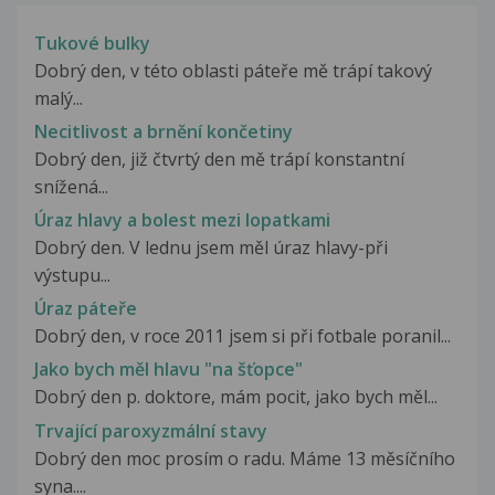
Tukové bulky
Dobrý den, v této oblasti páteře mě trápí takový
malý...
Necitlivost a brnění končetiny
Dobrý den, již čtvrtý den mě trápí konstantní
snížená...
Úraz hlavy a bolest mezi lopatkami
Dobrý den. V lednu jsem měl úraz hlavy-při
výstupu...
Úraz páteře
Dobrý den, v roce 2011 jsem si při fotbale poranil...
Jako bych měl hlavu "na šťopce"
Dobrý den p. doktore, mám pocit, jako bych měl...
Trvající paroxyzmální stavy
Dobrý den moc prosím o radu. Máme 13 měsíčního
syna....