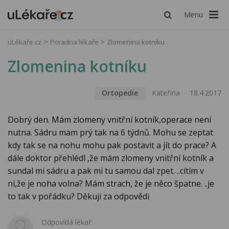
Menu
uLékaře.cz
Poradna lékaře
Zlomenina kotníku
Zlomenina kotníku
Ortopedie
Kateřina
18.4.2017
Dobrý den. Mám zlomeny vnitřní kotník,operace není
nutna. Sádru mam prý tak na 6 týdnů. Mohu se zeptat
kdy tak se na nohu mohu pak postavit a jít do prace? A
dále doktor přehlédl ,že mám zlomeny vnitřní kotník a
sundal mi sádru a pak mi tu samou dal zpet. ..cítím v
ni,že je noha volna? Mám strach, že je něco špatne. ..je
to tak v pořádku? Děkuji za odpovědi
Odpovídá lékař: