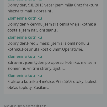
Dobrý den, 9.8. 2013 večer jsem měla úraz fraktura
hlezna trimall. s dorzální...
Zlomenina kotníku
Dobrý den v červnu jsem si zlomila vnější kotník a
dostala jsem na 5 dní dlahu...
Zlomenina kotníku
Dobrý den.Před 3 měsíci jsem si zlomil nohu u
kotníku.Posunuta kost o 3mm.Operativně...
Zlomenina kotníku
Zdravím , jsem týden po operaci kotniku, mel sem
zlomeninu vnitrni strany, zjistili...
Zlomenina kotníku
Fraktura kotníku 4 měsíce. Při zátěži otoky, bolest,
občas teploty. Zasílám...
MOHLO BY VÁS ZAJÍMAT