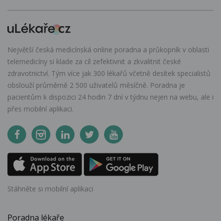
Největší česká medicínská online poradna a průkopník v oblasti
telemedicíny si klade za cíl zefektivnit a zkvalitnit české
zdravotnictví. Tým více jak 300 lékařů včetně desítek specialistů
obslouží průměrně 2 500 uživatelů měsíčně. Poradna je
pacientům k dispozici 24 hodin 7 dní v týdnu nejen na webu, ale i
přes mobilní aplikaci.
Stáhněte si mobilní aplikaci
Poradna lékaře