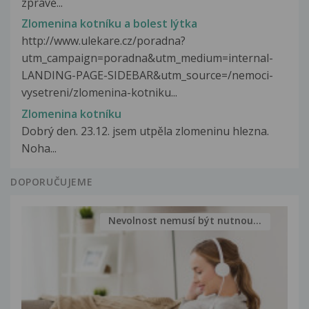
zprávě...
Zlomenina kotníku a bolest lýtka
http://www.ulekare.cz/poradna?
utm_campaign=poradna&utm_medium=internal-
LANDING-PAGE-SIDEBAR&utm_source=/nemoci-
vysetreni/zlomenina-kotniku...
Zlomenina kotníku
Dobrý den. 23.12. jsem utpěla zlomeninu hlezna.
Noha...
DOPORUČUJEME
Nevolnost nemusí být nutnou...