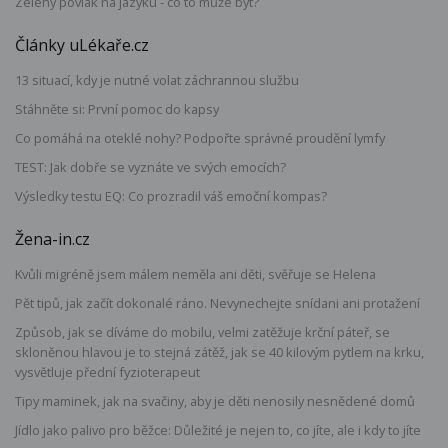
Zelený povlak na jazyku - co to může být?
Články uLékaře.cz
13 situací, kdy je nutné volat záchrannou službu
Stáhněte si: První pomoc do kapsy
Co pomáhá na oteklé nohy? Podpořte správné proudění lymfy
TEST: Jak dobře se vyznáte ve svých emocích?
Výsledky testu EQ: Co prozradil váš emoční kompas?
Žena-in.cz
Kvůli migréně jsem málem neměla ani děti, svěřuje se Helena
Pět tipů, jak začít dokonalé ráno. Nevynechejte snídani ani protažení
Způsob, jak se díváme do mobilu, velmi zatěžuje krční páteř, se
skloněnou hlavou je to stejná zátěž, jak se 40 kilovým pytlem na krku,
vysvětluje přední fyzioterapeut
Tipy maminek, jak na svačiny, aby je děti nenosily nesnědené domů
Jídlo jako palivo pro běžce: Důležité je nejen to, co jíte, ale i kdy to jíte