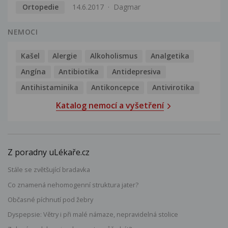
Ortopedie
14.6.2017
Dagmar
NEMOCI
Kašel
Alergie
Alkoholismus
Analgetika
Angína
Antibiotika
Antidepresiva
Antihistaminika
Antikoncepce
Antivirotika
Katalog nemocí a vyšetření
Z poradny uLékaře.cz
Stále se zvětšující bradavka
Co znamená nehomogenní struktura jater?
Občasné píchnutí pod žebry
Dyspepsie: Větry i při malé námaze, nepravidelná stolice