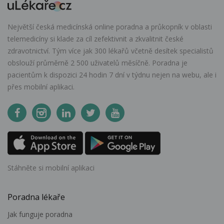
Největší česká medicínská online poradna a průkopník v oblasti
telemedicíny si klade za cíl zefektivnit a zkvalitnit české
zdravotnictví. Tým více jak 300 lékařů včetně desítek specialistů
obslouží průměrně 2 500 uživatelů měsíčně. Poradna je
pacientům k dispozici 24 hodin 7 dní v týdnu nejen na webu, ale i
přes mobilní aplikaci.
Stáhněte si mobilní aplikaci
Poradna lékaře
Jak funguje poradna