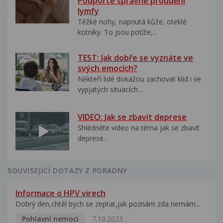
Podpořte správné proudění
lymfy
Těžké nohy, napnutá kůže, oteklé
kotníky. To jsou potíže,...
TEST: Jak dobře se vyznáte ve
svých emocích?
Někteří lidé dokážou zachovat klid i ve
vypjatých situacích....
VIDEO: Jak se zbavit deprese
Shlédněte video na téma jak se zbavit
deprese..
SOUVISEJÍCÍ DOTAZY Z PORADNY
Informace o HPV virech
Dobrý den,chtěl bych se zeptat,jak poznám zda nemám...
Pohlavní nemoci
7.10.2023