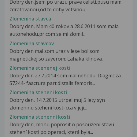
Dobry den,jsem po urazu prave celisti,pusu mam
zdratovanou,od te doby vetsinou...
Zlomenina stavca
Dobry den, Mam 40 rokov a 28.6.2011 som mala
autonehodu,pricom sa mi zlomil...
Zlomenina stavcov
Dobry den mal som uraz v lese bol som
magnetickej so zaverom: Lahaka klinova...
Zlomenina stehenej kosti
Dobry den 27.7.2014 som mal nehodu. Diagmoza
S7244- faactura part.distalis femoris...
Zlomenina steheni kosti
Dobry den, 14.7.2015 utrpel muj 5 lety syn
zlomeninu steheni kosti cca v jeji...
Zlomenina stehenní kosti
Dobrý den, mohu poprosit o posouzení stavu
stehení kosti po operaci, která byla...