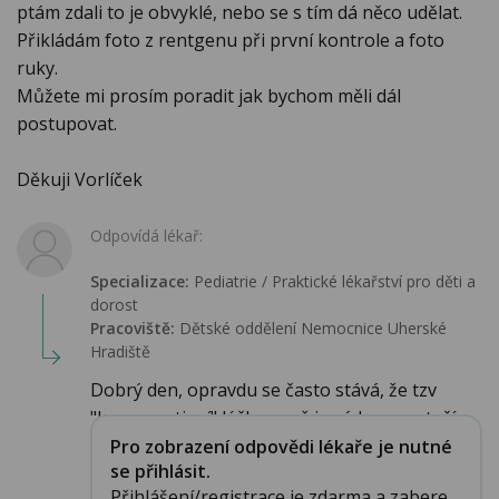
ptám zdali to je obvyklé, nebo se s tím dá něco udělat.
Přikládám foto z rentgenu při první kontrole a foto
ruky.
Můžete mi prosím poradit jak bychom měli dál
postupovat.
Děkuji Vorlíček
Odpovídá lékař:
Specializace:
Pediatrie / Praktické lékařství pro děti a
dorost
Pracoviště:
Dětské oddělení Nemocnice Uherské
Hradiště
Dobrý den, opravdu se často stává, že tzv
"konzervativní" léčba - což je sádra - nestačí...
Pro zobrazení odpovědi lékaře je nutné
se přihlásit.
Přihlášení/registrace je zdarma a zabere