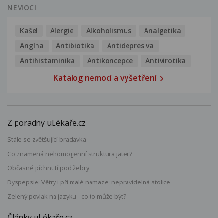
NEMOCI
Kašel
Alergie
Alkoholismus
Analgetika
Angína
Antibiotika
Antidepresiva
Antihistaminika
Antikoncepce
Antivirotika
Katalog nemocí a vyšetření
Z poradny uLékaře.cz
Stále se zvětšující bradavka
Co znamená nehomogenní struktura jater?
Občasné píchnutí pod žebry
Dyspepsie: Větry i při malé námaze, nepravidelná stolice
Zelený povlak na jazyku - co to může být?
Články uLékaře.cz