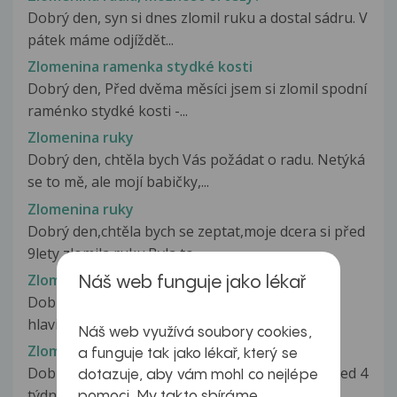
Dobrý den, syn si dnes zlomil ruku a dostal sádru. V
pátek máme odjíždět...
Zlomenina ramenka stydké kosti
Dobrý den, Před dvěma měsíci jsem si zlomil spodní
raménko stydké kosti -...
Zlomenina ruky
Dobrý den, chtěla bych Vás požádat o radu. Netýká
se to mě, ale mojí babičky,...
Zlomenina ruky
Dobrý den,chtěla bych se zeptat,moje dcera si před
9lety zlomila ruku.Byla to...
Zlomenina ruky
Náš web funguje jako lékař
Dobrý den, spadla jsem z kola a mám frakturu
hlavičky radia vpravo s drobnou...
Náš web využívá soubory cookies,
Zlomenina ruky
a funguje tak jako lékař, který se
Dobrý den. Mám dotaz ohledně syna - 14 let. před 4
dotazuje, aby vám mohl co nejlépe
týdny si zlomil ruku (na...
pomoci. My takto sbíráme