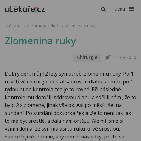
Menu
uLékaře.cz
Poradna lékaře
Zlomenina ruky
Zlomenina ruky
Chirurgie
Jiří
19.9.2020
Dobrý den, můj 12 letý syn utrpěl zlomeninu ruky. Po 1
návštěvě chirurgie dostal sádrovou dlahu s tím že po 1
týdnu bude kontrola zda je to rovné. Při následné
kontrole mu dotočili sádrovou dlahu a sdělili nám , že to
bylo 2 x zlomené, jinak vše ok. Asi po měsíci šel na
sundání. Po sundání doktorka řekla ,že to není tak jak
to má být srostlé, a dala nám ortézu. Ale mi jsme si
všimli doma, že syn má asi tu ruku křivě srostlou.
Samozřejmě chceme, aby neměl následky, proto se