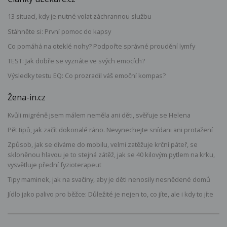
13 situací, kdy je nutné volat záchrannou službu
Stáhněte si: První pomoc do kapsy
Co pomáhá na oteklé nohy? Podpořte správné proudění lymfy
TEST: Jak dobře se vyznáte ve svých emocích?
Výsledky testu EQ: Co prozradil váš emoční kompas?
Žena-in.cz
Kvůli migréně jsem málem neměla ani děti, svěřuje se Helena
Pět tipů, jak začít dokonalé ráno. Nevynechejte snídani ani protažení
Způsob, jak se díváme do mobilu, velmi zatěžuje krční páteř, se
skloněnou hlavou je to stejná zátěž, jak se 40 kilovým pytlem na krku,
vysvětluje přední fyzioterapeut
Tipy maminek, jak na svačiny, aby je děti nenosily nesnědené domů
Jídlo jako palivo pro běžce: Důležité je nejen to, co jíte, ale i kdy to jíte