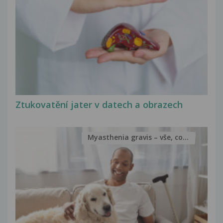
Ztukovatění jater v datech a obrazech
Myasthenia gravis – vše, co...