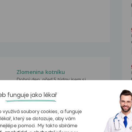
Zlomenina kotníku
Dobrý den, před 5 týdny jsem si
přivodil zlomeninu...
b funguje jako lékař
Zlomenina vnějšího kotníku
mila
Dobrý den, dne 26.6.2010 jsem spadl
na kole a pádem...
 využívá soubory cookies, a funguje
 lékař, který se dotazuje, aby vám
le
Zlomenina kotníku
 nejlépe pomoci. My takto sbíráme
Dobrý den, mám 3 týdny zlomeninu