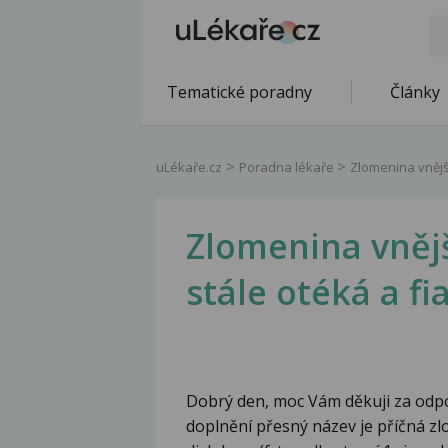
Tematické poradny
Články
uLékaře.cz
Poradna lékaře
Zlomenina vnější
Zlomenina vněj
stále otéká a fi
Dobrý den, moc Vám děkuji za odpo
doplnění přesný název je příčná z