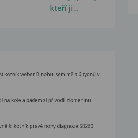
kteří ji...
í kotník weber B,nohu jsem měla 6 týdnů v
l na kole a pádem si přivodil zlomeninu
 vnější kotník pravé nohy diagnoza S8260