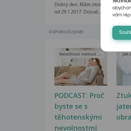
technick
Dobrý den. Mám zlomeninu kotník
abychom
od 29.1.2017. Dosud...
vám lép
DOPORUČUJEME
Souh
Nevolnost nemusí být nutnou...
Jak 
PODCAST: Proč
Ztu
byste se s
jate
těhotenskými
obr
nevolnostmi