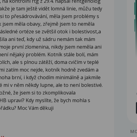
.d., na kontrolní rtg z 29.4. napsal rentgenolog
akže je tam ještě vidět lomná linie, můžu tedy
m si to přesádrovávání, měla jsem problémy s
tak jsem měla obavy, zřejmě jsem to neměla
ásledné ortéze se zvětšil otok i bolestivost,a
epšila ani teď, kdy už sádru nemám tak mám
to moje první zlomenina, nikdy jsem neměla ani
není nějaký problém. Kotník stále bolí, mám
olích, ale s plnou zátěží, doma cvičím v teplé
mi zatím moc nejde, kotník hodně zvedám a
a noha brní, i když chodím minimálně a jakmile
 mi v něm někdy lupne, ale to není bolestivé.
ožné, že jsem si to zkomplikovala
B upraví? Kdy myslíte, že bych mohla s
pořádku? Moc Vám děkuji
MO