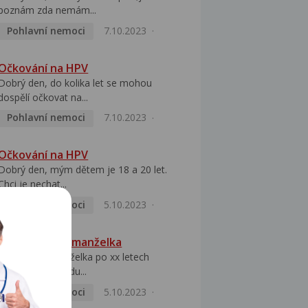
poznám zda nemám...
Pohlavní nemoci
7.10.2023
Očkování na HPV
Dobrý den, do kolika let se mohou
dospělí očkovat na...
Pohlavní nemoci
7.10.2023
Očkování na HPV
Dobrý den, mým dětem je 18 a 20 let.
Chci je nechat...
Pohlavní nemoci
5.10.2023
HPV pozitivní manželka
Dobrý den, manželka po xx letech
přivezla z Východu...
Pohlavní nemoci
5.10.2023