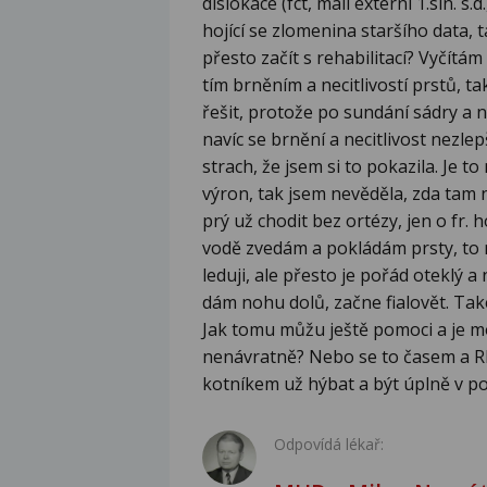
dislokace (fct, mall externí 1.sin. s
hojící se zlomenina staršího data, t
přesto začít s rehabilitací? Vyčítá
tím brněním a necitlivostí prstů, 
řešit, protože po sundání sádry a n
navíc se brnění a necitlivost nezl
strach, že jsem si to pokazila. Je 
výron, tak jsem nevěděla, zda tam 
prý už chodit bez ortézy, jen o fr. h
vodě zvedám a pokládám prsty, to 
leduji, ale přesto je pořád oteklý 
dám nohu dolů, začne fialovět. Také
Jak tomu můžu ještě pomoci a je m
nenávratně? Nebo se to časem a RH
kotníkem už hýbat a být úplně v 
Odpovídá lékař: