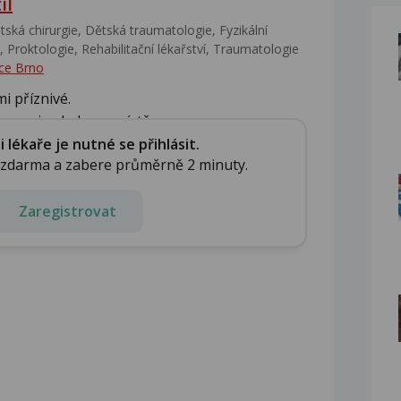
il
ská chirurgie, Dětská traumatologie, Fyzikální
 Proktologie, Rehabilitační lékařství‎, Traumatologie
ce Brno
i příznivé.
popisu bylo na místě. ...
lékaře je nutné se přihlásit.
e zdarma a zabere průměrně 2 minuty.
Zaregistrovat