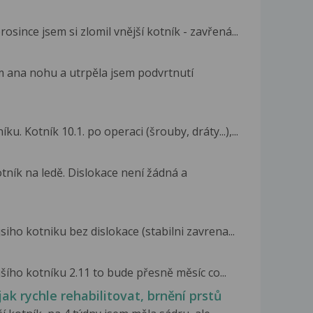
since jsem si zlomil vnější kotník - zavřená...
 m ana nohu a utrpěla jsem podvrtnutí
. Kotník 10.1. po operaci (šrouby, dráty...),...
otník na ledě. Dislokace není žádná a
ho kotniku bez dislokace (stabilni zavrena...
ího kotníku 2.11 to bude přesně měsíc co...
ak rychle rehabilitovat, brnění prstů