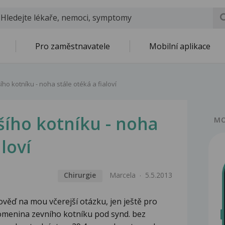
Pro zaměstnavatele
Mobilní aplikace
ho kotníku - noha stále otéká a fialoví
šího kotníku - noha
MO
aloví
Chirurgie
Marcela
5.5.2013
věď na mou včerejší otázku, jen ještě pro
lomenina zevního kotníku pod synd. bez