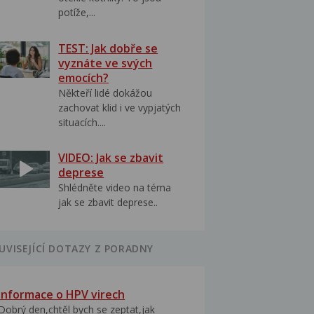
potíže,...
TEST: Jak dobře se
vyznáte ve svých
emocích?
Někteří lidé dokážou
zachovat klid i ve vypjatých
situacích....
VIDEO: Jak se zbavit
deprese
Shlédněte video na téma
jak se zbavit deprese..
UVISEJÍCÍ DOTAZY Z PORADNY
Informace o HPV virech
Dobrý den,chtěl bych se zeptat,jak