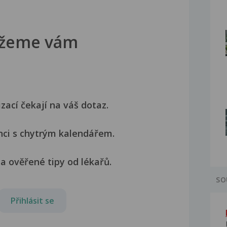
žeme vám
izací čekají na váš dotaz.
nci s chytrým kalendářem.
a ověřené tipy od lékařů.
SO
Přihlásit se