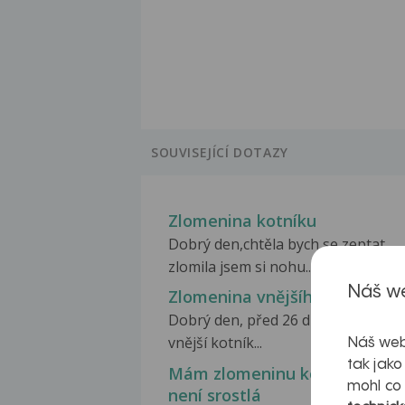
SOUVISEJÍCÍ DOTAZY
Zlomenina kotníku
Dobrý den,chtěla bych se zeptat
zlomila jsem si nohu...
Náš we
Zlomenina vnějšího kotníku
Dobrý den, před 26 dny jsem si zlo
vnější kotník...
Náš web
tak jako
Mám zlomeninu kotníku a stá
mohl co
není srostlá