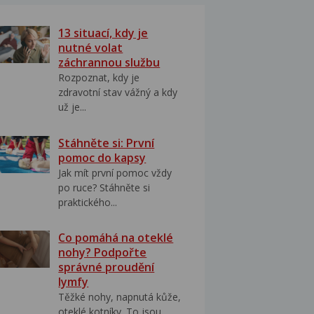
13 situací, kdy je
nutné volat
záchrannou službu
Rozpoznat, kdy je
zdravotní stav vážný a kdy
už je...
Stáhněte si: První
pomoc do kapsy
Jak mít první pomoc vždy
po ruce? Stáhněte si
praktického...
Co pomáhá na oteklé
nohy? Podpořte
správné proudění
lymfy
Těžké nohy, napnutá kůže,
oteklé kotníky. To jsou