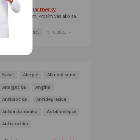
HPV typ 52 u partnerky
Dobrý deň prajem. Prosím Vás ako sa
dá vyliečiť vírus...
Pohlavní nemoci
5.10.2023
MOCI
Kašel
Alergie
Alkoholismus
Analgetika
Angína
Antibiotika
Antidepresiva
Antihistaminika
Antikoncepce
Antivirotika