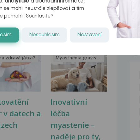
é
,
analytické
a
obchodní
informace,
u
vnějšího kotníku na...
 se mohli neustále zlepšovat a tím
e pomohli. Souhlasíte?
lasím
Nesouhlasím
Nastavení
NE
na zdravá játra?
Myasthenia gravis – vše, co...
kovatění
Inovativní
r v datech a
léčba
azech
myastenie –
naděje pro ty,