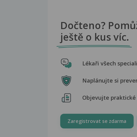
Dočteno? Pomů
ještě o kus víc.
Lékaři všech special
Naplánujte si preve
Objevujte praktické 
Zaregistrovat se zdarma