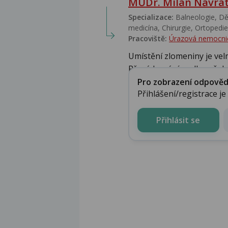
MUDr. Milan Navrát
Specializace:
Balneologie, Dět
medicína, Chirurgie, Ortopedie,
Pracoviště:
Úrazová nemocni
Umístění zlomeniny je velm
Přesádrování podle vašeho 
Pro zobrazení odpovědi 
Přihlášení/registrace j
Přihlásit se